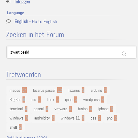
Inloggen
Language
English
- Go to English
Zoeken in het Forum
Trefwoorden
macos
34
lazarus pascal
12
lazarus
9
arduino
7
Big Sur
6
ios
5
linux
5
qnap
5
wordpress
4
terminal
4
pascal
4
vmware
4
fusion
4
iphone
3
windows
3
android tv
3
windows 11
3
css
2
php
2
shell
2