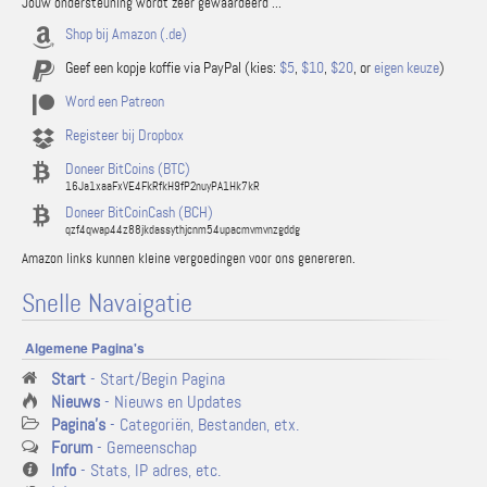
Jouw ondersteuning wordt zeer gewaardeerd ...
Shop bij Amazon (.de)
Geef een kopje koffie via PayPal (kies:
$5
,
$10
,
$20
, or
eigen keuze
)
Word een Patreon
Registeer bij Dropbox
Doneer BitCoins (BTC)
16Ja1xaaFxVE4FkRfkH9fP2nuyPA1Hk7kR
Doneer BitCoinCash (BCH)
qzf4qwap44z88jkdassythjcnm54upacmvmvnzgddg
Amazon links kunnen kleine vergoedingen voor ons genereren.
Snelle Navaigatie
Algemene Pagina's
Start
- Start/Begin Pagina
Nieuws
- Nieuws en Updates
Pagina's
- Categoriën, Bestanden, etx.
Forum
- Gemeenschap
Info
- Stats, IP adres, etc.