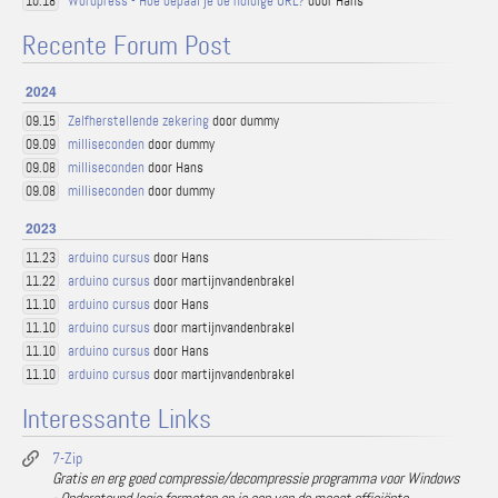
Wordpress - Hoe bepaal je de huidige URL?
door Hans
10.18
Recente Forum Post
2024
Zelfherstellende zekering
door dummy
09.15
milliseconden
door dummy
09.09
milliseconden
door Hans
09.08
milliseconden
door dummy
09.08
2023
arduino cursus
door Hans
11.23
arduino cursus
door martijnvandenbrakel
11.22
arduino cursus
door Hans
11.10
arduino cursus
door martijnvandenbrakel
11.10
arduino cursus
door Hans
11.10
arduino cursus
door martijnvandenbrakel
11.10
Interessante Links
7-Zip
Gratis en erg goed compressie/decompressie programma voor Windows