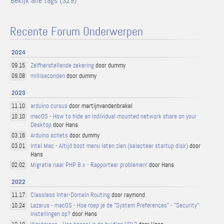
Bekijk alle tags (329)
Recente Forum Onderwerpen
2024
Zelfherstellende zekering
door dummy
09.15
milliseconden
door dummy
09.08
2023
arduino cursus
door martijnvandenbrakel
11.10
macOS - How to hide an individual mounted network share on your
10.10
Desktop
door Hans
Arduino schets
door dummy
03.16
Intel Mac - Altijd boot menu laten zien (selecteer startup disk)
door
03.01
Hans
Migratie naar PHP 8.x - Rapporteer problemen!
door Hans
02.02
2022
Classless Inter-Domain Routing
door raymond
11.17
Lazarus - macOS - Hoe roep je de "System Preferences" - "Security"
10.24
instellingen op?
door Hans