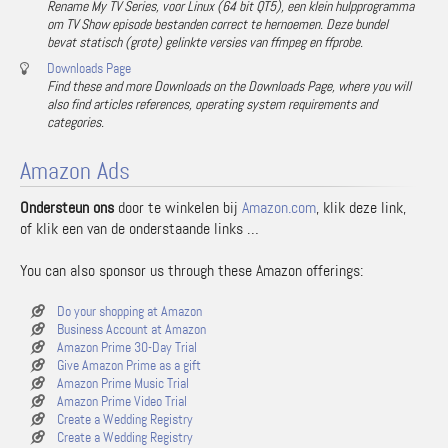
Rename My TV Series, voor Linux (64 bit QT5), een klein hulpprogramma
om TV Show episode bestanden correct te hernoemen. Deze bundel
bevat statisch (grote) gelinkte versies van ffmpeg en ffprobe.
Downloads Page
Find these and more Downloads on the Downloads Page, where you will
also find articles references, operating system requirements and
categories.
Amazon Ads
Ondersteun ons
door te winkelen bij
Amazon.com
, klik deze link,
of klik een van de onderstaande links …
You can also sponsor us through these Amazon offerings:
Do your shopping at Amazon
Business Account at Amazon
Amazon Prime 30-Day Trial
Give Amazon Prime as a gift
Amazon Prime Music Trial
Amazon Prime Video Trial
Create a Wedding Registry
Create a Wedding Registry