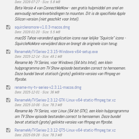
Date: 2026-07-27 - Size: 5.8 MB
Beta Versie 4 van ConnectMeNow - een gratis hulpmiddel om snel en
eenvoudig netwerkverbindingen te mounten. Dit is de specifieke Apple
Silicon version (niet geschikt voor Intel).
squirclenomore-v1.0.3-macos.dmg
Date: 2026-01-20 - Size: 5.5 MB
macOS Tahoe veranderd application icons naar lelijke "Squircle" icons -
SquircleNoMore verwijderd deze en brengt de originele icon terug.
RenameMyTVSeries-2.3.15-Windows-x64-setup.exe
Date: 2025-12-14 - Size: 49.1 MB
Rename My TV Series, voor Windows (64 bits Intel), een klein
hulpprogramma om TV Show episode bestanden correct te hernoemen.
Deze bundel bevat statisch (grote) gelinkte versies van ffmpeg en
ffprobe.
rename-my-tv-series-v2.3.11-macos.dmg
Date: 2025-12-01 - Size: 36 MB
RenameMyTVSeries-2.3.12-GTK-Linux-x64-static-ffmpeg.tar.xz
Date: 2025-10-06 - Size: 78.3 MB
Rename My TV Series, voor Linux (64 bit GTK), een klein hulpprogramma
om TV Show episode bestanden correct te hernoemen. Deze bundel
bevat statisch (grote) gelinkte versies van ffmpeg en ffprobe.
RenameMyTVSeries-2.3.12-QT5-Linux-x64-static-ffmpeg.tar.xz
Date: 2025-09-28 - Size: 78.3 MB