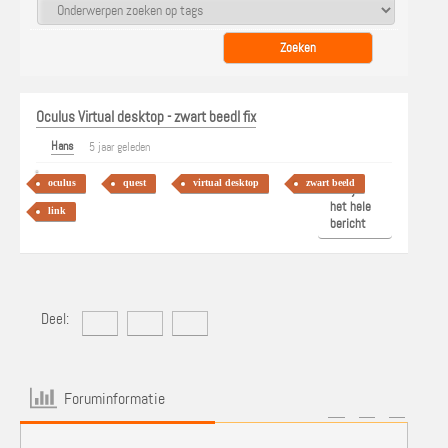
Oculus Virtual desktop - zwart beedl fix
Hans
5 jaar geleden
oculus
quest
virtual desktop
zwart beeld
Bekijk
het hele
link
bericht
Deel:
Foruminformatie