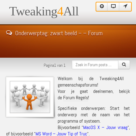
Tweaking
4
All
Onderwerptag: zwart beeld – – Forum
Pagina1 van 1
Welkom bij de Tweaking4All
gemeenschapsforums!
Voor je gaat deelnemen, bekijk
de
Forum Regels
!
Specifieke onderwerpen: Start het
onderwerp met de naam van het
programma of systeem.
Bijvoorbeeld “
MacOS X – Jouw vraag
“,
of bijvoorbeeld “
MS Word – Jouw Tip of Truc
“.