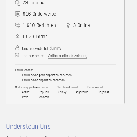
29
Forums
616
Onderwerpen
1,610
Berichten
3
Online
1,033
Leden
Ons nieuwste lid:
dummy
Laatste bericht:
Zelfherstellende zekering
Forum iconen:
Forum bevat geen ongelezen berichten
Forum bevat ongelezen berichten
Onderwerp pictogrammen:
Niet beantwoord
Beantwoord
Actief
Populair
Sticky
Afgekeurd
Opgelost
Privé
Gesloten
Ondersteun Ons