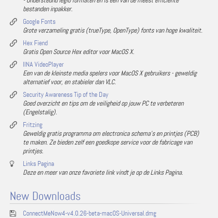
- Ondersteund legio formaten en is een van de meest efficiënte
bestanden inpakker.
Google Fonts
Grote verzameling gratis (trueType, OpenType) fonts van hoge kwaliteit.
Hex Fiend
Gratis Open Source Hex editor voor MacOS X.
IINA VideoPlayer
Een van de kleinste media spelers voor MacOS X gebruikers - geweldig
alternatief voor, en stabieler dan VLC.
Security Awareness Tip of the Day
Goed overzicht en tips om de veiligheid op jouw PC te verbeteren
(Engelstalig).
Fritzing
Geweldig gratis programma om electronica schema's en printjes (PCB)
te maken. Ze bieden zelf een goedkope service voor de fabricage van
printjes.
Links Pagina
Deze en meer van onze favoriete link vindt je op de Links Pagina.
New Downloads
ConnectMeNow4-v4.0.26-beta-macOS-Universal.dmg