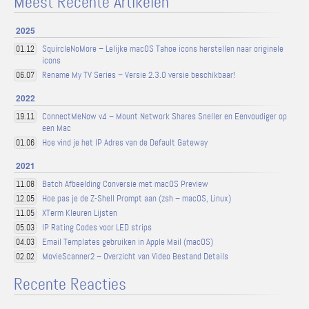
Meest Recente Artikelen
2025
SquircleNoMore – Lelijke macOS Tahoe icons herstellen naar originele
01.12
icons
Rename My TV Series – Versie 2.3.0 versie beschikbaar!
06.07
2022
ConnectMeNow v4 – Mount Network Shares Sneller en Eenvoudiger op
19.11
een Mac
Hoe vind je het IP Adres van de Default Gateway
01.06
2021
Batch Afbeelding Conversie met macOS Preview
11.08
Hoe pas je de Z-Shell Prompt aan (zsh – macOS, Linux)
12.05
XTerm Kleuren Lijsten
11.05
IP Rating Codes voor LED strips
05.03
Email Templates gebruiken in Apple Mail (macOS)
04.03
MovieScanner2 – Overzicht van Video Bestand Details
02.02
Recente Reacties