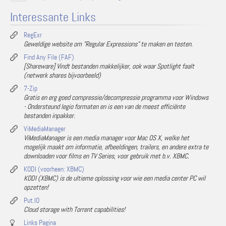
Interessante Links
RegExr
Geweldige website om "Regular Expressions" te maken en testen.
Find Any File (FAF)
[Shareware] Vindt bestanden makkelijker, ook waar Spotlight faalt
(netwerk shares bijvoorbeeld)
7-Zip
Gratis en erg goed compressie/decompressie programma voor Windows
- Ondersteund legio formaten en is een van de meest efficiënte
bestanden inpakker.
ViMediaManager
ViMediaManager is een media manager voor Mac OS X, welke het
mogelijk maakt om informatie, afbeeldingen, trailers, en andere extra te
downloaden voor films en TV Series, voor gebruik met b.v. XBMC.
KODI (voorheen: XBMC)
KODI (XBMC) is de ultieme oplossing voor wie een media center PC wil
opzetten!
Put.IO
Cloud storage with Torrent capabilities!
Links Pagina