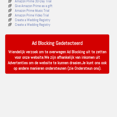
Amazon Prime 30-Day Trial
Give Amazon Prime as a gift
Amazon Prime Music Trial
Amazon Prime Video Trial
Create a Wedding Registry
Create a Wedding Registry
Ad Blocking Gedetecteerd
Vriendelijk verzoek om te overwegen Ad Blocking uit te zetten
voor onze website.We zijn afhankelijk van inkomen uit
Advertenties om de website te kunnen draaien.Je kunt ons ook
op andere manieren ondersteunen (zie
Ondersteun ons
).