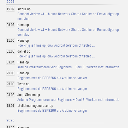
2026
Arthur op
15.07
ConnectMeNow v4 – Mount Network Shares Sneller en Eenvoudiger op
een Mac
Hans op
08.07
ConnectMeNow v4 – Mount Network Shares Sneller en Eenvoudiger op
een Mac
Hans op
11.06
Hoe krijg je films op jouw Android telefoon of tablet …
daniel op
01.06
Hoe krijg je films op jouw Android telefoon of tablet …
Hans op
03.04
Arduino Programmeren voor Beginners – Deel 3: Werken met Informatie
Hans op
29.03
Beginnen met de ESP8266 als Arduino vervanger
Twan op
25.03
Beginnen met de ESP8266 als Arduino vervanger
Joop Simons op
23.03
Arduino Programmeren voor Beginners – Deel 3: Werken met Informatie
stylishnamegenerator op
18.01
Beginnen met de ESP8266 als Arduino vervanger
2025
Hans op
14.12