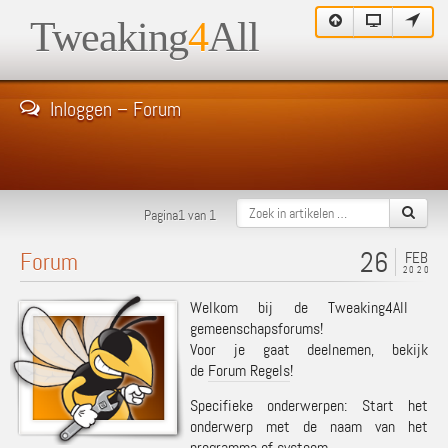
Tweaking
4
All
Inloggen – Forum
Pagina1 van 1
26
Forum
FEB
2020
Welkom bij de Tweaking4All
gemeenschapsforums!
Voor je gaat deelnemen, bekijk
de
Forum Regels
!
Specifieke onderwerpen: Start het
onderwerp met de naam van het
programma of systeem.