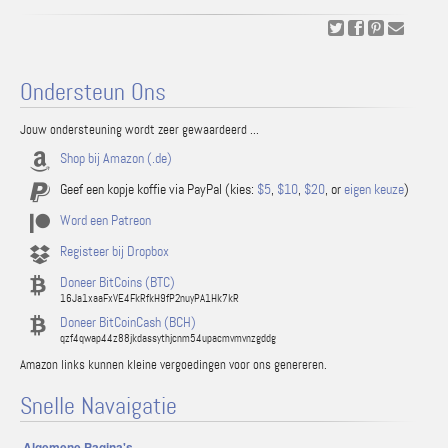
Ondersteun Ons
Jouw ondersteuning wordt zeer gewaardeerd ...
Shop bij Amazon (.de)
Geef een kopje koffie via PayPal (kies:
$5
,
$10
,
$20
, or
eigen keuze
)
Word een Patreon
Registeer bij Dropbox
Doneer BitCoins (BTC)
16Ja1xaaFxVE4FkRfkH9fP2nuyPA1Hk7kR
Doneer BitCoinCash (BCH)
qzf4qwap44z88jkdassythjcnm54upacmvmvnzgddg
Amazon links kunnen kleine vergoedingen voor ons genereren.
Snelle Navaigatie
Algemene Pagina's