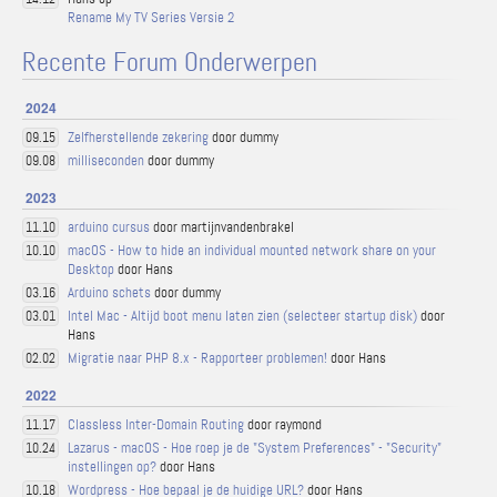
Rename My TV Series Versie 2
Recente Forum Onderwerpen
2024
Zelfherstellende zekering
door dummy
09.15
milliseconden
door dummy
09.08
2023
arduino cursus
door martijnvandenbrakel
11.10
macOS - How to hide an individual mounted network share on your
10.10
Desktop
door Hans
Arduino schets
door dummy
03.16
Intel Mac - Altijd boot menu laten zien (selecteer startup disk)
door
03.01
Hans
Migratie naar PHP 8.x - Rapporteer problemen!
door Hans
02.02
2022
Classless Inter-Domain Routing
door raymond
11.17
Lazarus - macOS - Hoe roep je de "System Preferences" - "Security"
10.24
instellingen op?
door Hans
Wordpress - Hoe bepaal je de huidige URL?
door Hans
10.18