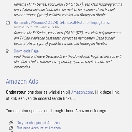
Rename My TV Series, voor Linux (64 bit GTK), een klein hulpprogramma
om TV Show episode bestanden correct te hernoemen. Deze bundel
bevat statisch (grote) gelinkte versies van ffmpeg en ffprobe.
RenameMyTVSeries-2.3.12-QT5-Linux-x64-static-ffmpeg.tar.xz
Date: 2025-09-28 - Size: 78.3 MB
Rename My TV Series, voor Linux (64 bit QT5), een klein hulpprogramma
om TV Show episode bestanden correct te hernoemen. Deze bundel
bevat statisch (grote) gelinkte versies van ffmpeg en ffprobe.
Downloads Page
Find these and more Downloads on the Downloads Page, where you will
also find articles references, operating system requirements and
categories.
Amazon Ads
Ondersteun ons
door te winkelen bij
Amazon.com
, klik deze link,
of klik een van de onderstaande links …
You can also sponsor us through these Amazon offerings:
Do your shopping at Amazon
Business Account at Amazon