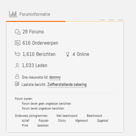
Foruminformatie
29
Forums
616
Onderwerpen
1,610
Berichten
4
Online
1,033
Leden
Ons nieuwste lid:
dummy
Laatste bericht:
Zelfherstellende zekering
Forum iconen:
Forum bevat geen ongelezen berichten
Forum bevat ongelezen berichten
Onderwerp pictogrammen:
Niet beantwoord
Beantwoord
Actief
Populair
Sticky
Afgekeurd
Opgelost
Privé
Gesloten