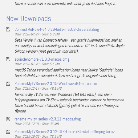
Deze en meer van onze favoriete link vindt je op de Links Pagina.
New Downloads
ConnectMeNow4-v4.0.26-beta-macOS-Universal.dmg
Date: 2026-07-27 - Size: 5.8 MB
Beta Versie 4 van ConnectMeNow - een gratis hulpmiddel om snel en
eenvoudig netwerkverbindingen te mounten. Dit is de specifieke Apple
Silicon version (niet geschikt voor Intel).
squirclenomore-v1.0.3-macos.dmg
Date: 2026-01-20 - Size: 5.5 MB
macOS Tahoe veranderd application icons naar lelijke "Squircle" icons -
SquircleNoMore verwijderd deze en brengt de originele icon terug.
RenameMyTVSeries-2.3.15-Windows-x64-setup.exe
Date: 2025-12-14 - Size: 49.1 MB
Rename My TV Series, voor Windows (64 bits Intel), een klein
hulpprogramma om TV Show episode bestanden correct te hernoemen.
Deze bundel bevat statisch (grote) gelinkte versies van ffmpeg en
ffprobe.
rename-my-tv-series-v2.3.11-macos.dmg
Date: 2025-12-01 - Size: 36 MB
RenameMyTVSeries-2.3.12-GTK-Linux-x64-static-ffmpeg.tar.xz
Date: 2025-10-06 - Size: 78.3 MB