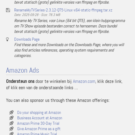
bevat statisch (grote) gelinkte versies van ffmpeg en ffprobe.
RenameMyTVSeries-2.3.12-QT5-Linux-x64-static-ffmpeg.tar.xz
Date: 2025-09-28 - Size: 78.3 MB
Rename My TV Series, voor Linux (64 bit QT5), een klein hulpprogramma
om TV Show episode bestanden correct te hernoemen. Deze bundel
bevat statisch (grote) gelinkte versies van ffmpeg en ffprobe.
Downloads Page
Find these and more Downloads on the Downloads Page, where you will
also find articles references, operating system requirements and
categories.
Amazon Ads
Ondersteun ons
door te winkelen bij
Amazon.com
, klik deze link,
of klik een van de onderstaande links …
You can also sponsor us through these Amazon offerings:
Do your shopping at Amazon
Business Account at Amazon
Amazon Prime 30-Day Trial
Give Amazon Prime as a gift
Amazon Prime Music Trial