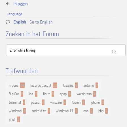
Inloggen
Language
English
- Go to English
Zoeken in het Forum
Trefwoorden
macos
34
lazarus pascal
12
lazarus
9
arduino
7
Big Sur
6
ios
5
linux
5
qnap
5
wordpress
4
terminal
4
pascal
4
vmware
4
fusion
4
iphone
3
windows
3
android tv
3
windows 11
3
css
2
php
2
shell
2