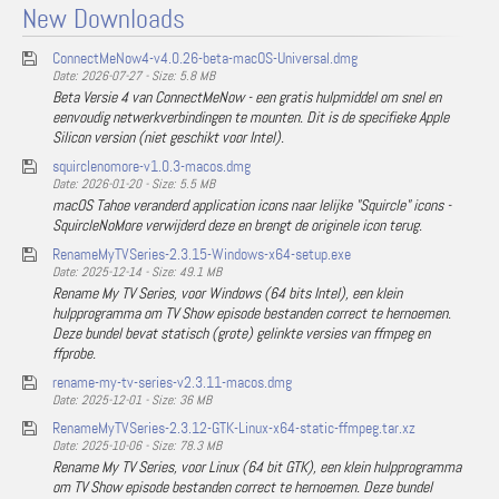
New Downloads
ConnectMeNow4-v4.0.26-beta-macOS-Universal.dmg
Date: 2026-07-27 - Size: 5.8 MB
Beta Versie 4 van ConnectMeNow - een gratis hulpmiddel om snel en
eenvoudig netwerkverbindingen te mounten. Dit is de specifieke Apple
Silicon version (niet geschikt voor Intel).
squirclenomore-v1.0.3-macos.dmg
Date: 2026-01-20 - Size: 5.5 MB
macOS Tahoe veranderd application icons naar lelijke "Squircle" icons -
SquircleNoMore verwijderd deze en brengt de originele icon terug.
RenameMyTVSeries-2.3.15-Windows-x64-setup.exe
Date: 2025-12-14 - Size: 49.1 MB
Rename My TV Series, voor Windows (64 bits Intel), een klein
hulpprogramma om TV Show episode bestanden correct te hernoemen.
Deze bundel bevat statisch (grote) gelinkte versies van ffmpeg en
ffprobe.
rename-my-tv-series-v2.3.11-macos.dmg
Date: 2025-12-01 - Size: 36 MB
RenameMyTVSeries-2.3.12-GTK-Linux-x64-static-ffmpeg.tar.xz
Date: 2025-10-06 - Size: 78.3 MB
Rename My TV Series, voor Linux (64 bit GTK), een klein hulpprogramma
om TV Show episode bestanden correct te hernoemen. Deze bundel