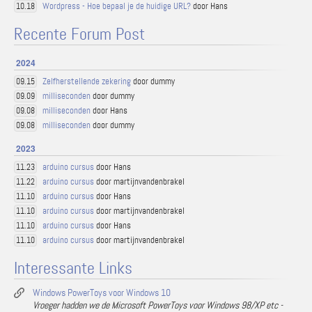
Wordpress - Hoe bepaal je de huidige URL?
door Hans
10.18
Recente Forum Post
2024
Zelfherstellende zekering
door dummy
09.15
milliseconden
door dummy
09.09
milliseconden
door Hans
09.08
milliseconden
door dummy
09.08
2023
arduino cursus
door Hans
11.23
arduino cursus
door martijnvandenbrakel
11.22
arduino cursus
door Hans
11.10
arduino cursus
door martijnvandenbrakel
11.10
arduino cursus
door Hans
11.10
arduino cursus
door martijnvandenbrakel
11.10
Interessante Links
Windows PowerToys voor Windows 10
Vroeger hadden we de Microsoft PowerToys voor Windows 98/XP etc -