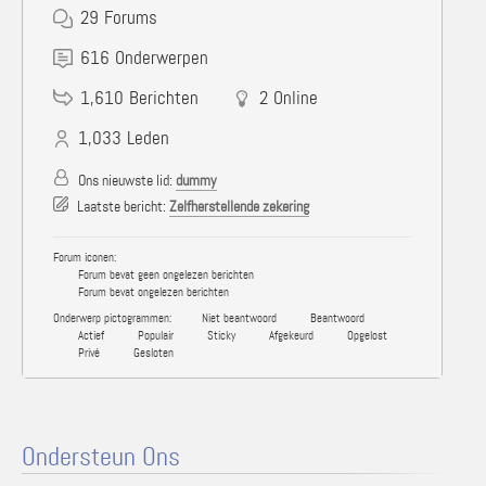
29
Forums
616
Onderwerpen
1,610
Berichten
2
Online
1,033
Leden
Ons nieuwste lid:
dummy
Laatste bericht:
Zelfherstellende zekering
Forum iconen:
Forum bevat geen ongelezen berichten
Forum bevat ongelezen berichten
Onderwerp pictogrammen:
Niet beantwoord
Beantwoord
Actief
Populair
Sticky
Afgekeurd
Opgelost
Privé
Gesloten
Ondersteun Ons