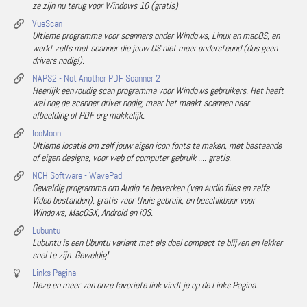
ze zijn nu terug voor Windows 10 (gratis)
VueScan
Ultieme programma voor scanners onder Windows, Linux en macOS, en
werkt zelfs met scanner die jouw OS niet meer ondersteund (dus geen
drivers nodig!).
NAPS2 - Not Another PDF Scanner 2
Heerlijk eenvoudig scan programma voor Windows gebruikers. Het heeft
wel nog de scanner driver nodig, maar het maakt scannen naar
afbeelding of PDF erg makkelijk.
IcoMoon
Ultieme locatie om zelf jouw eigen icon fonts te maken, met bestaande
of eigen designs, voor web of computer gebruik .... gratis.
NCH Software - WavePad
Geweldig programma om Audio te bewerken (van Audio files en zelfs
Video bestanden), gratis voor thuis gebruik, en beschikbaar voor
Windows, MacOSX, Android en iOS.
Lubuntu
Lubuntu is een Ubuntu variant met als doel compact te blijven en lekker
snel te zijn. Geweldig!
Links Pagina
Deze en meer van onze favoriete link vindt je op de Links Pagina.