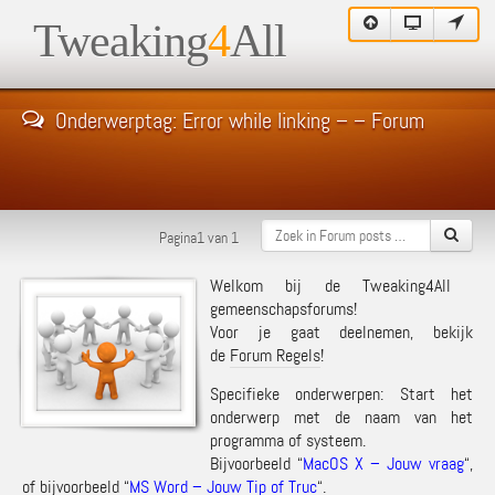
Tweaking
4
All
Onderwerptag: Error while linking – – Forum
Pagina1 van 1
Welkom bij de Tweaking4All
gemeenschapsforums!
Voor je gaat deelnemen, bekijk
de
Forum Regels
!
Specifieke onderwerpen: Start het
onderwerp met de naam van het
programma of systeem.
Bijvoorbeeld “
MacOS X – Jouw vraag
“,
of bijvoorbeeld “
MS Word – Jouw Tip of Truc
“.