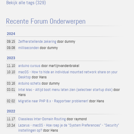
Bekijk alle tags (329)
Recente Forum Onderwerpen
2024
Zelfherstellende zekering
door dummy
09.15
milliseconden
door dummy
09.08
2023
arduino cursus
door martijnvandenbrakel
11.10
macOS - How to hide an individual mounted network share on your
10.10
Desktop
door Hans
Arduino schets
door dummy
03.16
Intel Mac - Altijd boot menu laten zien (selecteer startup disk)
door
03.01
Hans
Migratie naar PHP 8.x - Rapporteer problemen!
door Hans
02.02
2022
Classless Inter-Domain Routing
door raymond
11.17
Lazarus - macOS - Hoe roep je de "System Preferences" - "Security"
10.24
instellingen op?
door Hans