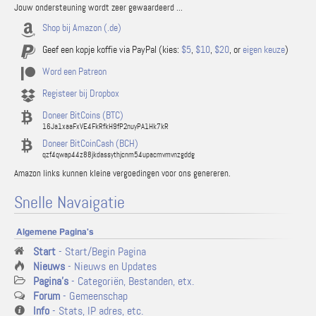
Jouw ondersteuning wordt zeer gewaardeerd ...
Shop bij Amazon (.de)
Geef een kopje koffie via PayPal (kies:
$5
,
$10
,
$20
, or
eigen keuze
)
Word een Patreon
Registeer bij Dropbox
Doneer BitCoins (BTC)
16Ja1xaaFxVE4FkRfkH9fP2nuyPA1Hk7kR
Doneer BitCoinCash (BCH)
qzf4qwap44z88jkdassythjcnm54upacmvmvnzgddg
Amazon links kunnen kleine vergoedingen voor ons genereren.
Snelle Navaigatie
Algemene Pagina's
Start
- Start/Begin Pagina
Nieuws
- Nieuws en Updates
Pagina's
- Categoriën, Bestanden, etx.
Forum
- Gemeenschap
Info
- Stats, IP adres, etc.