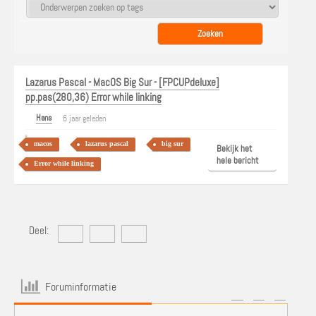
Lazarus Pascal - MacOS Big Sur - [FPCUPdeluxe]
pp.pas(280,36) Error while linking
Hans
6 jaar geleden
macos
lazarus pascal
big sur
Bekijk het
hele bericht
Error while linking
Deel:
Foruminformatie