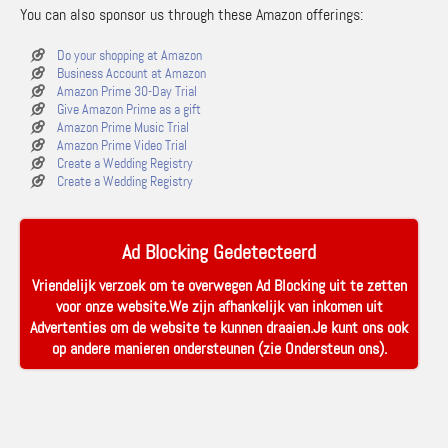
You can also sponsor us through these Amazon offerings:
Do your shopping at Amazon
Business Account at Amazon
Amazon Prime 30-Day Trial
Give Amazon Prime as a gift
Amazon Prime Music Trial
Amazon Prime Video Trial
Create a Wedding Registry
Create a Wedding Registry
Ad Blocking Gedetecteerd
Vriendelijk verzoek om te overwegen Ad Blocking uit te zetten
voor onze website.We zijn afhankelijk van inkomen uit
Advertenties om de website te kunnen draaien.Je kunt ons ook
op andere manieren ondersteunen (zie
Ondersteun ons
).