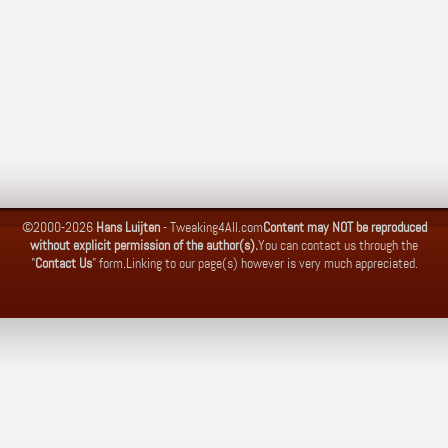
©2000-2026
Hans Luijten
-
Tweaking4All.com
Content may NOT be reproduced
without explicit permission of the author(s).
You can contact us through the
"
Contact Us
" form.
Linking to our page(s) however is very much appreciated.