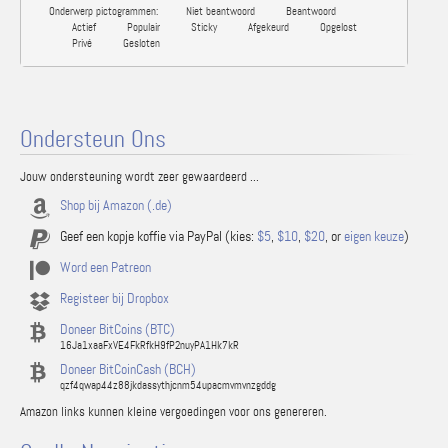
Onderwerp pictogrammen:
Niet beantwoord
Beantwoord
Actief
Populair
Sticky
Afgekeurd
Opgelost
Privé
Gesloten
Ondersteun Ons
Jouw ondersteuning wordt zeer gewaardeerd ...
Shop bij Amazon (.de)
Geef een kopje koffie via PayPal (kies:
$5
,
$10
,
$20
, or
eigen keuze
)
Word een Patreon
Registeer bij Dropbox
Doneer BitCoins (BTC)
16Ja1xaaFxVE4FkRfkH9fP2nuyPA1Hk7kR
Doneer BitCoinCash (BCH)
qzf4qwap44z88jkdassythjcnm54upacmvmvnzgddg
Amazon links kunnen kleine vergoedingen voor ons genereren.