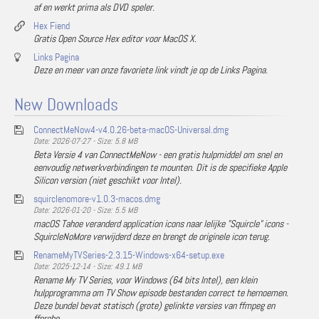
af en werkt prima als DVD speler.
Hex Fiend
Gratis Open Source Hex editor voor MacOS X.
Links Pagina
Deze en meer van onze favoriete link vindt je op de Links Pagina.
New Downloads
ConnectMeNow4-v4.0.26-beta-macOS-Universal.dmg
Date: 2026-07-27 - Size: 5.8 MB
Beta Versie 4 van ConnectMeNow - een gratis hulpmiddel om snel en
eenvoudig netwerkverbindingen te mounten. Dit is de specifieke Apple
Silicon version (niet geschikt voor Intel).
squirclenomore-v1.0.3-macos.dmg
Date: 2026-01-20 - Size: 5.5 MB
macOS Tahoe veranderd application icons naar lelijke "Squircle" icons -
SquircleNoMore verwijderd deze en brengt de originele icon terug.
RenameMyTVSeries-2.3.15-Windows-x64-setup.exe
Date: 2025-12-14 - Size: 49.1 MB
Rename My TV Series, voor Windows (64 bits Intel), een klein
hulpprogramma om TV Show episode bestanden correct te hernoemen.
Deze bundel bevat statisch (grote) gelinkte versies van ffmpeg en
ffprobe.