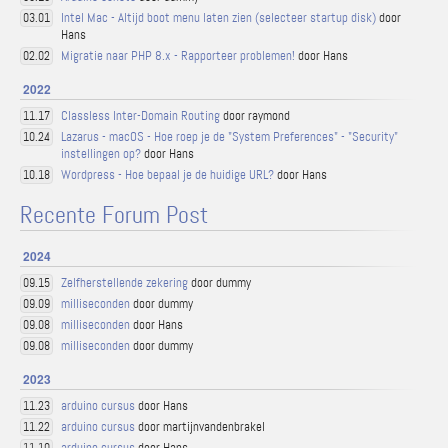
Intel Mac - Altijd boot menu laten zien (selecteer startup disk)
door
03.01
Hans
Migratie naar PHP 8.x - Rapporteer problemen!
door Hans
02.02
2022
Classless Inter-Domain Routing
door raymond
11.17
Lazarus - macOS - Hoe roep je de "System Preferences" - "Security"
10.24
instellingen op?
door Hans
Wordpress - Hoe bepaal je de huidige URL?
door Hans
10.18
Recente Forum Post
2024
Zelfherstellende zekering
door dummy
09.15
milliseconden
door dummy
09.09
milliseconden
door Hans
09.08
milliseconden
door dummy
09.08
2023
arduino cursus
door Hans
11.23
arduino cursus
door martijnvandenbrakel
11.22
arduino cursus
door Hans