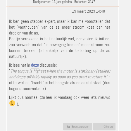
Deelgenomen: 13 jaar geleden
Berichten: 3147
19 maart 2023 14:48
Ik ben geen stepper expert, maar ik kan me voorstellen dat
het "vasthouden" van de as meer stroom kost dan het
draaien van de as.
Beetje verassend is het natuurlijk wel, aangezien ik initieel
zou verwachten dat "in beweging komen" meer stroom zou
kunnen trekken (afhankelijk van de belasting op de as
natuurlijk).
Ik lees net in
deze
discussie:
"
The torque is highest when the motor is stationary (stalled)
and drops off fairly rapidly as soon as you start to rotate it.
" -
of te wel, de "kracht" is het hoogste als de as stil staat (dus
hoger stroomverbruik).
Lijkt dus normaal (zo leer ik vandaag ook weer iets nieuws
).
Beantwoorden
Citeren