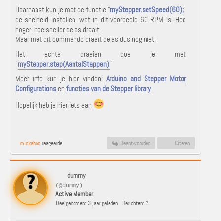
Daarnaast kun je met de functie "
myStepper.setSpeed(60);
"
de snelheid instellen, wat in dit voorbeeld 60 RPM is. Hoe
hoger, hoe sneller de as draait.
Maar met dit commando draait de as dus nog niet.
Het echte draaien doe je met
"
myStepper.step(AantalStappen);
"
Meer info kun je hier vinden:
Arduino and Stepper Motor
Configurations
en
functies van de Stepper library
.
Hopelijk heb je hier iets aan
mickaboo
reageerde
Beantwoorden
Citeren
dummy
(@dummy)
Active Member
Deelgenomen: 3 jaar geleden
Berichten: 7