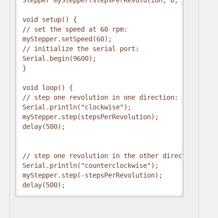
Stepper myStepper(stepsPerRevolution, 8, 9, 10, 11)
void setup() {

// set the speed at 60 rpm:

myStepper.setSpeed(60);

// initialize the serial port:

Serial.begin(9600);

}

void loop() {

// step one revolution in one direction:

Serial.println("clockwise");

myStepper.step(stepsPerRevolution);

delay(500);

// step one revolution in the other direction:

Serial.println("counterclockwise");

myStepper.step(-stepsPerRevolution);

delay(500);