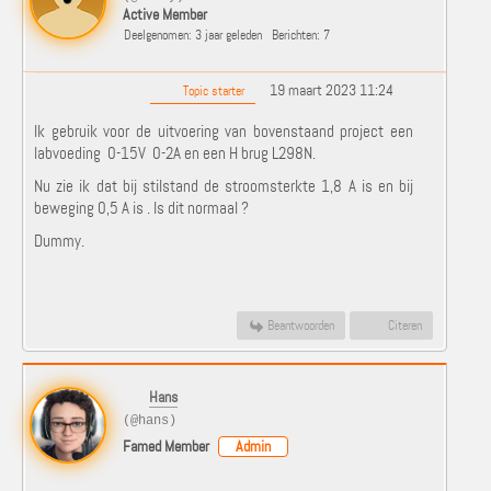
Active Member
Deelgenomen: 3 jaar geleden
Berichten: 7
19 maart 2023 11:24
Topic starter
Ik gebruik voor de uitvoering van bovenstaand project een
labvoeding 0-15V 0-2A en een H brug L298N.
Nu zie ik dat bij stilstand de stroomsterkte 1,8 A is en bij
beweging 0,5 A is . Is dit normaal ?
Dummy.
Beantwoorden
Citeren
Hans
(@hans)
Famed Member
Admin