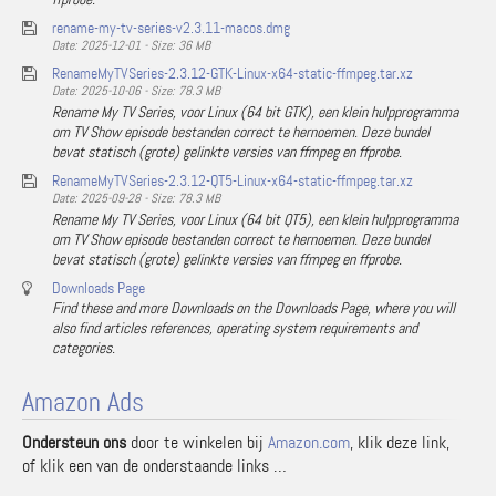
rename-my-tv-series-v2.3.11-macos.dmg
Date: 2025-12-01 - Size: 36 MB
RenameMyTVSeries-2.3.12-GTK-Linux-x64-static-ffmpeg.tar.xz
Date: 2025-10-06 - Size: 78.3 MB
Rename My TV Series, voor Linux (64 bit GTK), een klein hulpprogramma
om TV Show episode bestanden correct te hernoemen. Deze bundel
bevat statisch (grote) gelinkte versies van ffmpeg en ffprobe.
RenameMyTVSeries-2.3.12-QT5-Linux-x64-static-ffmpeg.tar.xz
Date: 2025-09-28 - Size: 78.3 MB
Rename My TV Series, voor Linux (64 bit QT5), een klein hulpprogramma
om TV Show episode bestanden correct te hernoemen. Deze bundel
bevat statisch (grote) gelinkte versies van ffmpeg en ffprobe.
Downloads Page
Find these and more Downloads on the Downloads Page, where you will
also find articles references, operating system requirements and
categories.
Amazon Ads
Ondersteun ons
door te winkelen bij
Amazon.com
, klik deze link,
of klik een van de onderstaande links …