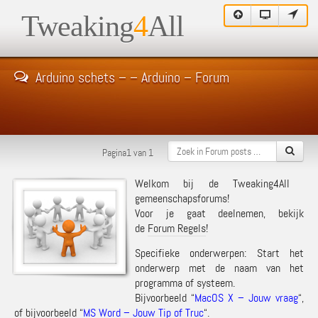
Tweaking
4
All
Arduino schets – – Arduino – Forum
Pagina1 van 1
Welkom bij de Tweaking4All
gemeenschapsforums!
Voor je gaat deelnemen, bekijk
de
Forum Regels
!
Specifieke onderwerpen: Start het
onderwerp met de naam van het
programma of systeem.
Bijvoorbeeld “
MacOS X – Jouw vraag
“,
of bijvoorbeeld “
MS Word – Jouw Tip of Truc
“.