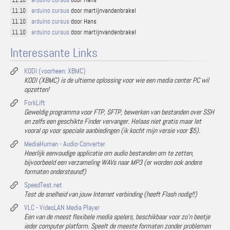
11.10
arduino cursus
door martijnvandenbrakel
11.10
arduino cursus
door Hans
11.10
arduino cursus
door martijnvandenbrakel
11.10
Interessante Links
KODI (voorheen: XBMC)
KODI (XBMC) is de ultieme oplossing voor wie een media center PC wil
opzetten!
ForkLift
Geweldig programma voor FTP, SFTP, bewerken van bestanden over SSH
en zelfs een geschikte Finder vervanger. Helaas niet gratis maar let
vooral op voor speciale aanbiedingen (ik kocht mijn versie voor $5).
MediaHuman - Audio-Converter
Heerlijk eenvoudige applicatie om audio bestanden om te zetten,
bijvoorbeeld een verzameling WAVs naar MP3 (er worden ook andere
formaten ondersteund!)
SpeedTest.net
Test de snelheid van jouw Internet verbinding (heeft Flash nodig!!)
VLC - VideoLAN Media Player
Een van de meest flexibele media spelers, beschikbaar voor zo'n beetje
ieder computer platform. Speelt de meeste formaten zonder problemen