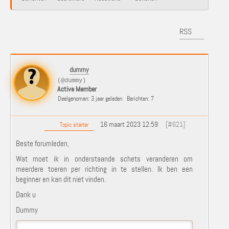
RSS
dummy
(@dummy)
Active Member
Deelgenomen: 3 jaar geleden
Berichten: 7
16 maart 2023 12:59
[#621]
Topic starter
Beste forumleden,
Wat moet ik in onderstaande schets veranderen om
meerdere toeren per richting in te stellen. Ik ben een
beginner en kan dit niet vinden.
Dank u
Dummy