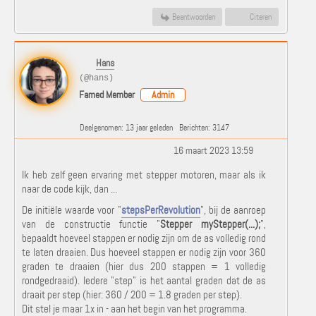
Beantwoorden
Citeren
Hans
(@hans)
Famed Member
Admin
Deelgenomen: 13 jaar geleden
Berichten: 3147
16 maart 2023 13:59
Ik heb zelf geen ervaring met stepper motoren, maar als ik
naar de code kijk, dan ...
De initiële waarde voor "
stepsPerRevolution
", bij de aanroep
van de constructie functie "
Stepper myStepper(...);
",
bepaaldt hoeveel stappen er nodig zijn om de as volledig rond
te laten draaien. Dus hoeveel stappen er nodig zijn voor 360
graden te draaien (hier dus 200 stappen = 1 volledig
rondgedraaid). Iedere "step" is het aantal graden dat de as
draait per step (hier: 360 / 200 = 1.8 graden per step).
Dit stel je maar 1x in - aan het begin van het programma.