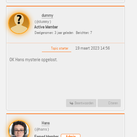
dummy
(@dummy)
Active Member
Deelgenomen: 3 jaar geleden
Berichten: 7
19 maart 2023 14:56
Topic starter
OK Hans mysterie opgelost.
Beantwoorden
Citeren
Hans
(@hans)
Famed Member
Admin