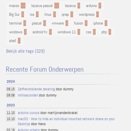
macos
34
lazarus pascal
12
lazarus
9
arduino
7
Big Sur
6
ios
5
linux
5
qnap
5
wordpress
4
terminal
4
pascal
4
vmware
4
fusion
4
iphone
3
windows
3
android tv
3
windows 11
3
css
2
php
2
shell
2
Bekijk alle tags (329)
Recente Forum Onderwerpen
2024
Zelfherstellende zekering
door dummy
09.15
milliseconden
door dummy
09.08
2023
arduino cursus
door martijnvandenbrakel
11.10
macOS - How to hide an individual mounted network share on your
10.10
Desktop
door Hans
Arduino schets
door dummy
03.16