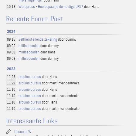
instellingen op?
door Hans
Wordpress - Hoe bepaal je de huidige URL?
door Hans
10.18
Recente Forum Post
2024
Zelfherstellende zekering
door dummy
09.15
milliseconden
door dummy
09.09
milliseconden
door Hans
09.08
milliseconden
door dummy
09.08
2023
arduino cursus
door Hans
11.23
arduino cursus
door martijnvandenbrakel
11.22
arduino cursus
door Hans
11.10
arduino cursus
door martijnvandenbrakel
11.10
arduino cursus
door Hans
11.10
arduino cursus
door martijnvandenbrakel
11.10
Interessante Links
Osceola, WI