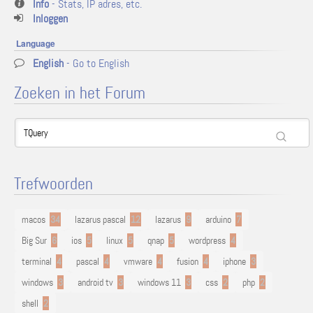
Info
- Stats, IP adres, etc.
Inloggen
Language
English
- Go to English
Zoeken in het Forum
Trefwoorden
macos
34
lazarus pascal
12
lazarus
9
arduino
7
Big Sur
6
ios
5
linux
5
qnap
5
wordpress
4
terminal
4
pascal
4
vmware
4
fusion
4
iphone
3
windows
3
android tv
3
windows 11
3
css
2
php
2
shell
2