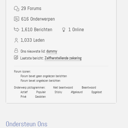
29
Forums
616
Onderwerpen
1,610
Berichten
1
Online
1,033
Leden
Ons nieuwste lid:
dummy
Laatste bericht:
Zelfherstellende zekering
Forum iconen:
Forum bevat geen ongelezen berichten
Forum bevat ongelezen berichten
Onderwerp pictogrammen:
Niet beantwoord
Beantwoord
Actief
Populair
Sticky
Afgekeurd
Opgelost
Privé
Gesloten
Ondersteun Ons