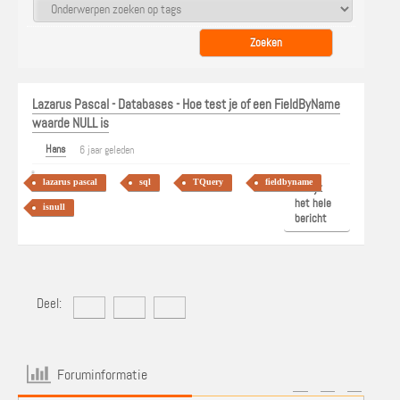
Lazarus Pascal - Databases - Hoe test je of een FieldByName
waarde NULL is
Hans
6 jaar geleden
lazarus pascal
sql
TQuery
fieldbyname
Bekijk
het hele
isnull
bericht
Deel:
Foruminformatie