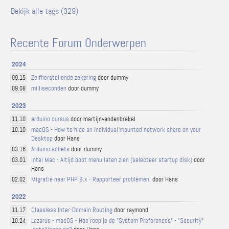
Bekijk alle tags (329)
Recente Forum Onderwerpen
2024
Zelfherstellende zekering
door dummy
09.15
milliseconden
door dummy
09.08
2023
arduino cursus
door martijnvandenbrakel
11.10
macOS - How to hide an individual mounted network share on your
10.10
Desktop
door Hans
Arduino schets
door dummy
03.16
Intel Mac - Altijd boot menu laten zien (selecteer startup disk)
door
03.01
Hans
Migratie naar PHP 8.x - Rapporteer problemen!
door Hans
02.02
2022
Classless Inter-Domain Routing
door raymond
11.17
Lazarus - macOS - Hoe roep je de "System Preferences" - "Security"
10.24