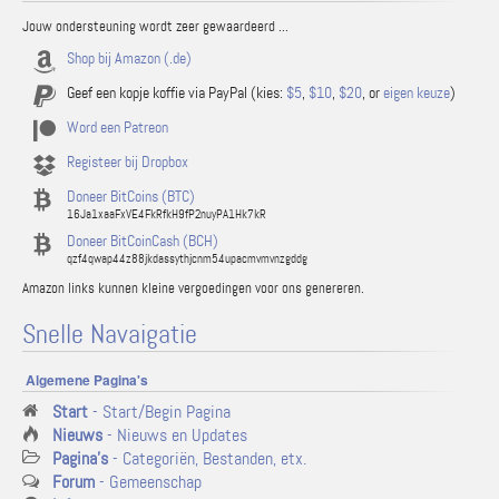
Jouw ondersteuning wordt zeer gewaardeerd ...
Shop bij Amazon (.de)
Geef een kopje koffie via PayPal (kies:
$5
,
$10
,
$20
, or
eigen keuze
)
Word een Patreon
Registeer bij Dropbox
Doneer BitCoins (BTC)
16Ja1xaaFxVE4FkRfkH9fP2nuyPA1Hk7kR
Doneer BitCoinCash (BCH)
qzf4qwap44z88jkdassythjcnm54upacmvmvnzgddg
Amazon links kunnen kleine vergoedingen voor ons genereren.
Snelle Navaigatie
Algemene Pagina's
Start
- Start/Begin Pagina
Nieuws
- Nieuws en Updates
Pagina's
- Categoriën, Bestanden, etx.
Forum
- Gemeenschap