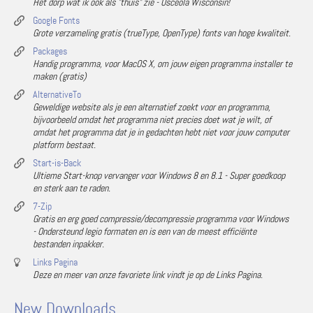
Het dorp wat ik ook als "thuis" zie - Osceola Wisconsin!
Google Fonts
Grote verzameling gratis (trueType, OpenType) fonts van hoge kwaliteit.
Packages
Handig programma, voor MacOS X, om jouw eigen programma installer te
maken (gratis)
AlternativeTo
Geweldige website als je een alternatief zoekt voor en programma,
bijvoorbeeld omdat het programma niet precies doet wat je wilt, of
omdat het programma dat je in gedachten hebt niet voor jouw computer
platform bestaat.
Start-is-Back
Ultieme Start-knop vervanger voor Windows 8 en 8.1 - Super goedkoop
en sterk aan te raden.
7-Zip
Gratis en erg goed compressie/decompressie programma voor Windows
- Ondersteund legio formaten en is een van de meest efficiënte
bestanden inpakker.
Links Pagina
Deze en meer van onze favoriete link vindt je op de Links Pagina.
New Downloads