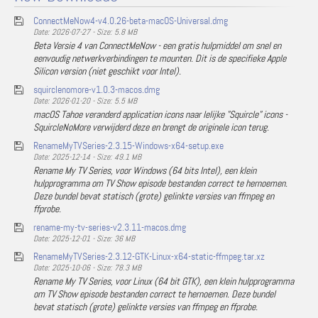
ConnectMeNow4-v4.0.26-beta-macOS-Universal.dmg
Date: 2026-07-27 - Size: 5.8 MB
Beta Versie 4 van ConnectMeNow - een gratis hulpmiddel om snel en
eenvoudig netwerkverbindingen te mounten. Dit is de specifieke Apple
Silicon version (niet geschikt voor Intel).
squirclenomore-v1.0.3-macos.dmg
Date: 2026-01-20 - Size: 5.5 MB
macOS Tahoe veranderd application icons naar lelijke "Squircle" icons -
SquircleNoMore verwijderd deze en brengt de originele icon terug.
RenameMyTVSeries-2.3.15-Windows-x64-setup.exe
Date: 2025-12-14 - Size: 49.1 MB
Rename My TV Series, voor Windows (64 bits Intel), een klein
hulpprogramma om TV Show episode bestanden correct te hernoemen.
Deze bundel bevat statisch (grote) gelinkte versies van ffmpeg en
ffprobe.
rename-my-tv-series-v2.3.11-macos.dmg
Date: 2025-12-01 - Size: 36 MB
RenameMyTVSeries-2.3.12-GTK-Linux-x64-static-ffmpeg.tar.xz
Date: 2025-10-06 - Size: 78.3 MB
Rename My TV Series, voor Linux (64 bit GTK), een klein hulpprogramma
om TV Show episode bestanden correct te hernoemen. Deze bundel
bevat statisch (grote) gelinkte versies van ffmpeg en ffprobe.