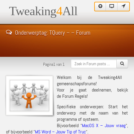
Tweaking
4
All
Onderwerptag: TQuery – – Forum
Pagina1 van 1
Welkom bij de Tweaking4All
gemeenschapsforums!
Voor je gaat deelnemen, bekijk
de
Forum Regels
!
Specifieke onderwerpen: Start het
onderwerp met de naam van het
programma of systeem.
Bijvoorbeeld “
MacOS X – Jouw vraag
“,
of bijvoorbeeld “
MS Word – Jouw Tip of Truc
“.