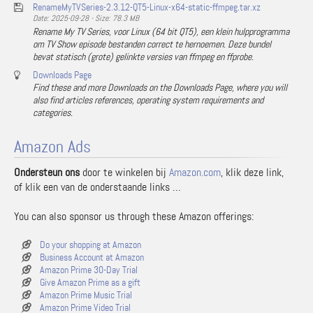
RenameMyTVSeries-2.3.12-QT5-Linux-x64-static-ffmpeg.tar.xz
Date: 2025-09-28 - Size: 78.3 MB
Rename My TV Series, voor Linux (64 bit QT5), een klein hulpprogramma
om TV Show episode bestanden correct te hernoemen. Deze bundel
bevat statisch (grote) gelinkte versies van ffmpeg en ffprobe.
Downloads Page
Find these and more Downloads on the Downloads Page, where you will
also find articles references, operating system requirements and
categories.
Amazon Ads
Ondersteun ons
door te winkelen bij
Amazon.com
, klik deze link,
of klik een van de onderstaande links …
You can also sponsor us through these Amazon offerings:
Do your shopping at Amazon
Business Account at Amazon
Amazon Prime 30-Day Trial
Give Amazon Prime as a gift
Amazon Prime Music Trial
Amazon Prime Video Trial