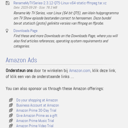
RenameMyTVSeries-2.3.12-QT5-Linux-x64-static-ffmpeg.tar.xz
Date: 2025-09-28 - Size: 78.3 MB
Rename My TV Series, voor Linux (64 bit QT5), een klein hulpprogramma
om TV Show episode bestanden correct te hernoemen. Deze bundel
bevat statisch (grote) gelinkte versies van ffmpeg en ffprobe.
Downloads Page
Find these and more Downloads on the Downloads Page, where you will
also find articles references, operating system requirements and
categories.
Amazon Ads
Ondersteun ons
door te winkelen bij
Amazon.com
, klik deze link,
of klik een van de onderstaande links …
You can also sponsor us through these Amazon offerings:
Do your shopping at Amazon
Business Account at Amazon
Amazon Prime 30-Day Trial
Give Amazon Prime as a gift
Amazon Prime Music Trial
Amazon Prime Video Trial