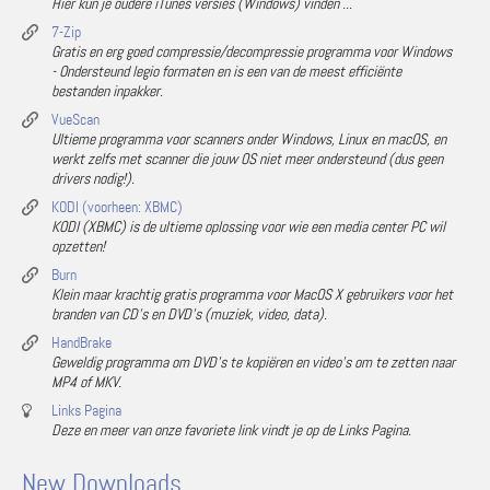
Hier kun je oudere iTunes versies (Windows) vinden ...
7-Zip
Gratis en erg goed compressie/decompressie programma voor Windows
- Ondersteund legio formaten en is een van de meest efficiënte
bestanden inpakker.
VueScan
Ultieme programma voor scanners onder Windows, Linux en macOS, en
werkt zelfs met scanner die jouw OS niet meer ondersteund (dus geen
drivers nodig!).
KODI (voorheen: XBMC)
KODI (XBMC) is de ultieme oplossing voor wie een media center PC wil
opzetten!
Burn
Klein maar krachtig gratis programma voor MacOS X gebruikers voor het
branden van CD's en DVD's (muziek, video, data).
HandBrake
Geweldig programma om DVD's te kopiëren en video's om te zetten naar
MP4 of MKV.
Links Pagina
Deze en meer van onze favoriete link vindt je op de Links Pagina.
New Downloads