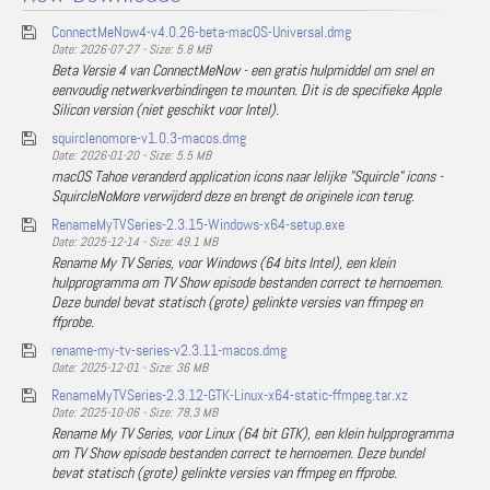
ConnectMeNow4-v4.0.26-beta-macOS-Universal.dmg
Date: 2026-07-27 - Size: 5.8 MB
Beta Versie 4 van ConnectMeNow - een gratis hulpmiddel om snel en
eenvoudig netwerkverbindingen te mounten. Dit is de specifieke Apple
Silicon version (niet geschikt voor Intel).
squirclenomore-v1.0.3-macos.dmg
Date: 2026-01-20 - Size: 5.5 MB
macOS Tahoe veranderd application icons naar lelijke "Squircle" icons -
SquircleNoMore verwijderd deze en brengt de originele icon terug.
RenameMyTVSeries-2.3.15-Windows-x64-setup.exe
Date: 2025-12-14 - Size: 49.1 MB
Rename My TV Series, voor Windows (64 bits Intel), een klein
hulpprogramma om TV Show episode bestanden correct te hernoemen.
Deze bundel bevat statisch (grote) gelinkte versies van ffmpeg en
ffprobe.
rename-my-tv-series-v2.3.11-macos.dmg
Date: 2025-12-01 - Size: 36 MB
RenameMyTVSeries-2.3.12-GTK-Linux-x64-static-ffmpeg.tar.xz
Date: 2025-10-06 - Size: 78.3 MB
Rename My TV Series, voor Linux (64 bit GTK), een klein hulpprogramma
om TV Show episode bestanden correct te hernoemen. Deze bundel
bevat statisch (grote) gelinkte versies van ffmpeg en ffprobe.