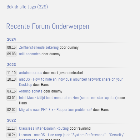
Bekijk alle tags (329)
Recente Forum Onderwerpen
2024
Zelfherstellende zekering
door dummy
09.15
milliseconden
door dummy
09.08
2023
arduino cursus
door martijnvandenbrakel
11.10
macOS - How to hide an individual mounted network share on your
10.10
Desktop
door Hans
Arduino schets
door dummy
03.16
Intel Mac - Altijd boot menu laten zien (selecteer startup disk)
door
03.01
Hans
Migratie naar PHP 8.x - Rapporteer problemen!
door Hans
02.02
2022
Classless Inter-Domain Routing
door raymond
11.17
Lazarus - macOS - Hoe roep je de "System Preferences" - "Security"
10.24