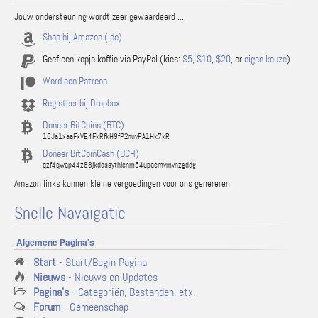
Jouw ondersteuning wordt zeer gewaardeerd ...
Shop bij Amazon (.de)
Geef een kopje koffie via PayPal (kies:
$5
,
$10
,
$20
, or
eigen keuze
)
Word een Patreon
Registeer bij Dropbox
Doneer BitCoins (BTC)
16Ja1xaaFxVE4FkRfkH9fP2nuyPA1Hk7kR
Doneer BitCoinCash (BCH)
qzf4qwap44z88jkdassythjcnm54upacmvmvnzgddg
Amazon links kunnen kleine vergoedingen voor ons genereren.
Snelle Navaigatie
Algemene Pagina's
Start
- Start/Begin Pagina
Nieuws
- Nieuws en Updates
Pagina's
- Categoriën, Bestanden, etx.
Forum
- Gemeenschap