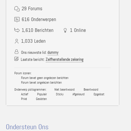
29
Forums
616
Onderwerpen
1,610
Berichten
1
Online
1,033
Leden
Ons nieuwste lid:
dummy
Laatste bericht:
Zelfherstellende zekering
Forum iconen:
Forum bevat geen ongelezen berichten
Forum bevat ongelezen berichten
Onderwerp pictogrammen:
Niet beantwoord
Beantwoord
Actief
Populair
Sticky
Afgekeurd
Opgelost
Privé
Gesloten
Ondersteun Ons