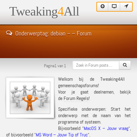
Tweaking
4
All
Onderwerptag: debian – – Forum
Pagina1 van 1
Welkom bij de Tweaking4All
gemeenschapsforums!
Voor je gaat deelnemen, bekijk
de
Forum Regels
!
Specifieke onderwerpen: Start het
onderwerp met de naam van het
programma of systeem.
Bijvoorbeeld “
MacOS X – Jouw vraag
“,
of bijvoorbeeld “
MS Word – Jouw Tip of Truc
“.