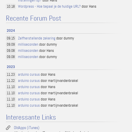
instellingen op?
door Hans
Wordpress - Hoe bepaal je de huidige URL?
door Hans
10.18
Recente Forum Post
2024
Zelfherstellende zekering
door dummy
09.15
milliseconden
door dummy
09.09
milliseconden
door Hans
09.08
milliseconden
door dummy
09.08
2023
arduino cursus
door Hans
11.23
arduino cursus
door martijnvandenbrakel
11.22
arduino cursus
door Hans
11.10
arduino cursus
door martijnvandenbrakel
11.10
arduino cursus
door Hans
11.10
arduino cursus
door martijnvandenbrakel
11.10
Interessante Links
OldApps (iTunes)