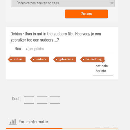
Debian - User is not in the sudoers file,. Hoe voeg je een
gebruiker toe aan sudoers ...?
Hans
4 jaar geleden
debian
sudoers
gebruikers
foutmelding
Bekijk
het hele
bericht
Deel:
Foruminformatie