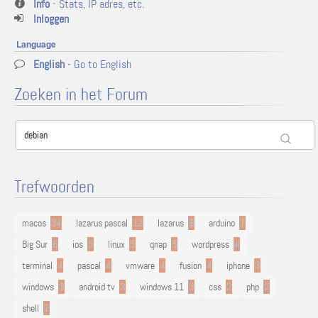
Info
- Stats, IP adres, etc.
Inloggen
Language
English
- Go to English
Zoeken in het Forum
Trefwoorden
macos
34
lazarus pascal
12
lazarus
9
arduino
7
Big Sur
6
ios
5
linux
5
qnap
5
wordpress
4
terminal
4
pascal
4
vmware
4
fusion
4
iphone
3
windows
3
android tv
3
windows 11
3
css
2
php
2
shell
2