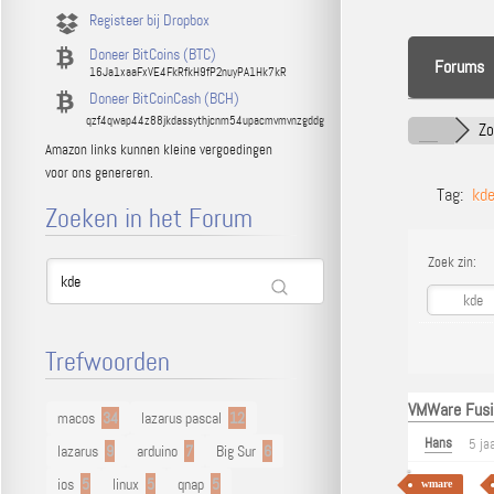
Registeer bij Dropbox
Doneer BitCoins (BTC)
Forums
16Ja1xaaFxVE4FkRfkH9fP2nuyPA1Hk7kR
Doneer BitCoinCash (BCH)
qzf4qwap44z88jkdassythjcnm54upacmvmvnzgddg
Z
Amazon links kunnen kleine vergoedingen
voor ons genereren.
Tag:
kd
Zoeken in het Forum
Zoek zin:
Trefwoorden
VMWare Fusio
macos
34
lazarus pascal
12
Hans
5 ja
lazarus
9
arduino
7
Big Sur
6
ios
5
linux
5
qnap
5
wmare