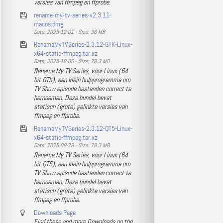
versies van ffmpeg en ffprobe.
rename-my-tv-series-v2.3.11-
macos.dmg
Date: 2025-12-01 - Size: 36 MB
RenameMyTVSeries-2.3.12-GTK-Linux-
x64-static-ffmpeg.tar.xz
Date: 2025-10-06 - Size: 78.3 MB
Rename My TV Series, voor Linux (64
bit GTK), een klein hulpprogramma om
TV Show episode bestanden correct te
hernoemen. Deze bundel bevat
statisch (grote) gelinkte versies van
ffmpeg en ffprobe.
RenameMyTVSeries-2.3.12-QT5-Linux-
x64-static-ffmpeg.tar.xz
Date: 2025-09-28 - Size: 78.3 MB
Rename My TV Series, voor Linux (64
bit QT5), een klein hulpprogramma om
TV Show episode bestanden correct te
hernoemen. Deze bundel bevat
statisch (grote) gelinkte versies van
ffmpeg en ffprobe.
Downloads Page
Find these and more Downloads on the