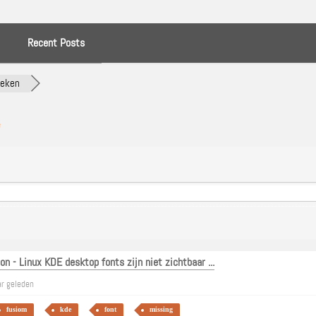
Recent Posts
oeken
e
n - Linux KDE desktop fonts zijn niet zichtbaar ...
ar geleden
fusiom
kde
font
missing