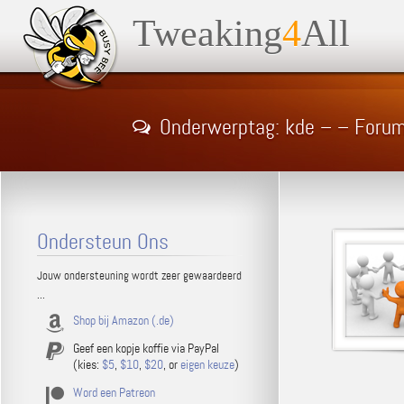
Tweaking
4
All
Onderwerptag: kde – – Foru
Ondersteun Ons
Jouw ondersteuning wordt zeer gewaardeerd
...
Shop bij Amazon (.de)
Geef een kopje koffie via PayPal
(kies:
$5
,
$10
,
$20
, or
eigen keuze
)
Word een Patreon