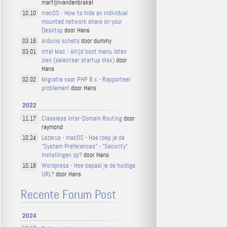
martijnvandenbrakel
macOS - How to hide an individual
10.10
mounted network share on your
Desktop
door Hans
Arduino schets
door dummy
03.16
Intel Mac - Altijd boot menu laten
03.01
zien (selecteer startup disk)
door
Hans
Migratie naar PHP 8.x - Rapporteer
02.02
problemen!
door Hans
2022
Classless Inter-Domain Routing
door
11.17
raymond
Lazarus - macOS - Hoe roep je de
10.24
"System Preferences" - "Security"
instellingen op?
door Hans
Wordpress - Hoe bepaal je de huidige
10.18
URL?
door Hans
Recente Forum Post
2024