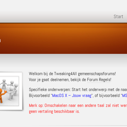
Start
m
Welkom bij de Tweaking4All gemeenschapsforums!
Voor je gaat deelnemen, bekijk de
Forum Regels
!
Specifieke onderwerpen: Start het onderwerp met de na
Bijvoorbeeld “
MacOS X – Jouw vraag
“, of bijvoorbeeld “
MS
Merk op: Omschakelen naar een andere taal zal niet werk
geen vertaling beschikbaar is.