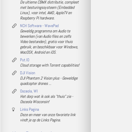
De ultieme CBMX distributie, compleet
met besturingssysteem (Embedded
Linux), voor intel, AMD, AppleTV en
Raspberry Pi hardware.
NCH Software - WavePad
Geweldig programma om Audio te
bewerken (van Audio files en zelfs
Video bestanden), gratis voor thuis
gebruik, en beschikbaar voor Windows,
MacOSX, Android en iOS.
Put.IO
Cloud storage with Torrent capabilities!
DJI Vision
DJI Phantom 2 Vision plus - Geweldige
quadcopter drones ...
Osceola, WI
Het dorp wat ik ook als "thuis" zie -
Osceola Wisconsin!
Links Pagina
Deze en meer van onze favoriete link
vindt je op de Links Pagina.