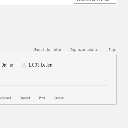
Recente berichten
Ongelezen berichten
Tags
Online
1,033
Leden
fgekeurd
Opgelost
Privé
Gesloten