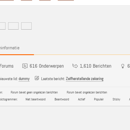
informatie
Forums
616
Onderwerpen
1,610
Berichten
6
ieuwste lid:
dummy
Laatste bericht:
Zelfherstellende zekering
n:
Forum bevat geen ongelezen berichten
Forum bevat ongelezen berichten
pictogrammen:
Niet beantwoord
Beantwoord
Actief
Populair
Sticky
A