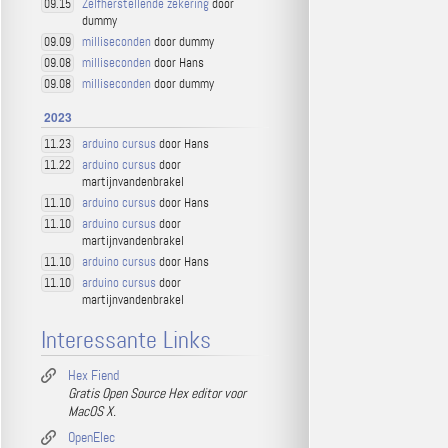
Zelfherstellende zekering
door
09.15
dummy
milliseconden
door dummy
09.09
milliseconden
door Hans
09.08
milliseconden
door dummy
09.08
2023
arduino cursus
door Hans
11.23
arduino cursus
door
11.22
martijnvandenbrakel
arduino cursus
door Hans
11.10
arduino cursus
door
11.10
martijnvandenbrakel
arduino cursus
door Hans
11.10
arduino cursus
door
11.10
martijnvandenbrakel
Interessante Links
Hex Fiend
Gratis Open Source Hex editor voor
MacOS X.
OpenElec