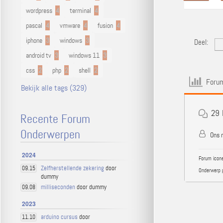
wordpress
4
terminal
4
pascal
4
vmware
4
fusion
4
iphone
3
windows
3
Deel:
android tv
3
windows 11
3
css
2
php
2
shell
2
Forum
Bekijk alle tags (329)
29
Recente Forum
Onderwerpen
Ons n
2024
Forum icone
Zelfherstellende zekering
door
09.15
Onderwerp 
dummy
milliseconden
door dummy
09.08
2023
arduino cursus
door
11.10