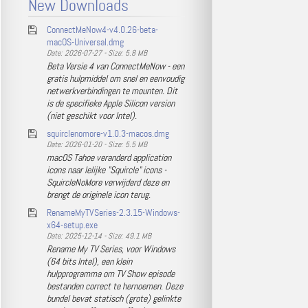
New Downloads
ConnectMeNow4-v4.0.26-beta-
macOS-Universal.dmg
Date: 2026-07-27 - Size: 5.8 MB
Beta Versie 4 van ConnectMeNow - een
gratis hulpmiddel om snel en eenvoudig
netwerkverbindingen te mounten. Dit
is de specifieke Apple Silicon version
(niet geschikt voor Intel).
squirclenomore-v1.0.3-macos.dmg
Date: 2026-01-20 - Size: 5.5 MB
macOS Tahoe veranderd application
icons naar lelijke "Squircle" icons -
SquircleNoMore verwijderd deze en
brengt de originele icon terug.
RenameMyTVSeries-2.3.15-Windows-
x64-setup.exe
Date: 2025-12-14 - Size: 49.1 MB
Rename My TV Series, voor Windows
(64 bits Intel), een klein
hulpprogramma om TV Show episode
bestanden correct te hernoemen. Deze
bundel bevat statisch (grote) gelinkte