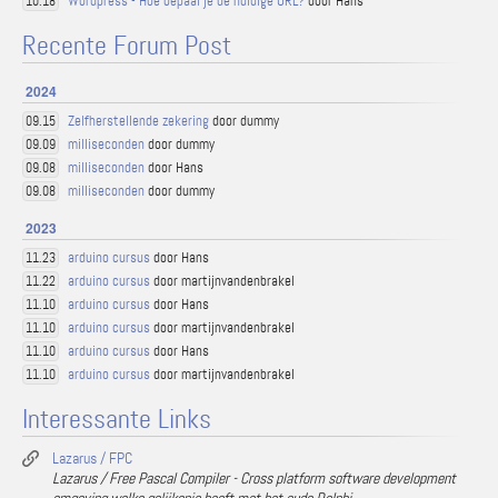
Wordpress - Hoe bepaal je de huidige URL?
door Hans
10.18
Recente Forum Post
2024
Zelfherstellende zekering
door dummy
09.15
milliseconden
door dummy
09.09
milliseconden
door Hans
09.08
milliseconden
door dummy
09.08
2023
arduino cursus
door Hans
11.23
arduino cursus
door martijnvandenbrakel
11.22
arduino cursus
door Hans
11.10
arduino cursus
door martijnvandenbrakel
11.10
arduino cursus
door Hans
11.10
arduino cursus
door martijnvandenbrakel
11.10
Interessante Links
Lazarus / FPC
Lazarus / Free Pascal Compiler - Cross platform software development