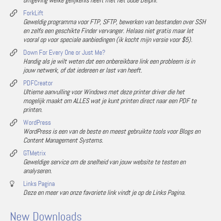
omgeving welke gelijkenis heeft met het oude Delphi.
ForkLift
Geweldig programma voor FTP, SFTP, bewerken van bestanden over SSH
en zelfs een geschikte Finder vervanger. Helaas niet gratis maar let
vooral op voor speciale aanbiedingen (ik kocht mijn versie voor $5).
Down For Every One or Just Me?
Handig als je wilt weten dat een onbereikbare link een probleem is in
jouw netwerk, of dat iedereen er last van heeft.
PDFCreator
Ultieme aanvulling voor Windows met deze printer driver die het
mogelijk maakt om ALLES wat je kunt printen direct naar een PDF te
printen.
WordPress
WordPress is een van de beste en meest gebruikte tools voor Blogs en
Content Management Systems.
GTMetrix
Geweldige service om de snelheid van jouw website te testen en
analyseren.
Links Pagina
Deze en meer van onze favoriete link vindt je op de Links Pagina.
New Downloads