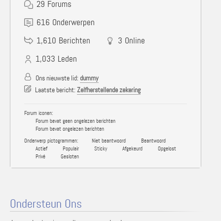
29
Forums
616
Onderwerpen
1,610
Berichten
3
Online
1,033
Leden
Ons nieuwste lid:
dummy
Laatste bericht:
Zelfherstellende zekering
Forum iconen:
Forum bevat geen ongelezen berichten
Forum bevat ongelezen berichten
Onderwerp pictogrammen:
Niet beantwoord
Beantwoord
Actief
Populair
Sticky
Afgekeurd
Opgelost
Privé
Gesloten
Ondersteun Ons