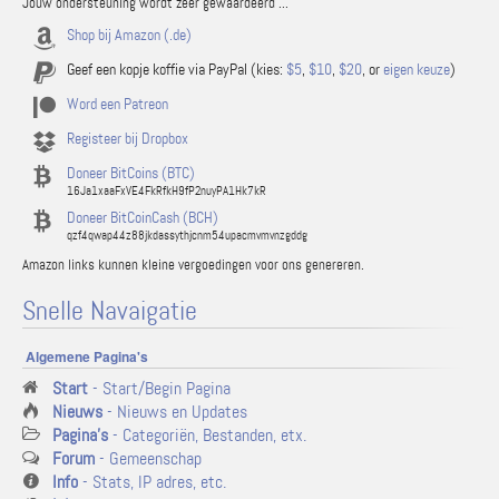
Jouw ondersteuning wordt zeer gewaardeerd ...
Shop bij Amazon (.de)
Geef een kopje koffie via PayPal (kies:
$5
,
$10
,
$20
, or
eigen keuze
)
Word een Patreon
Registeer bij Dropbox
Doneer BitCoins (BTC)
16Ja1xaaFxVE4FkRfkH9fP2nuyPA1Hk7kR
Doneer BitCoinCash (BCH)
qzf4qwap44z88jkdassythjcnm54upacmvmvnzgddg
Amazon links kunnen kleine vergoedingen voor ons genereren.
Snelle Navaigatie
Algemene Pagina's
Start
- Start/Begin Pagina
Nieuws
- Nieuws en Updates
Pagina's
- Categoriën, Bestanden, etx.
Forum
- Gemeenschap
Info
- Stats, IP adres, etc.