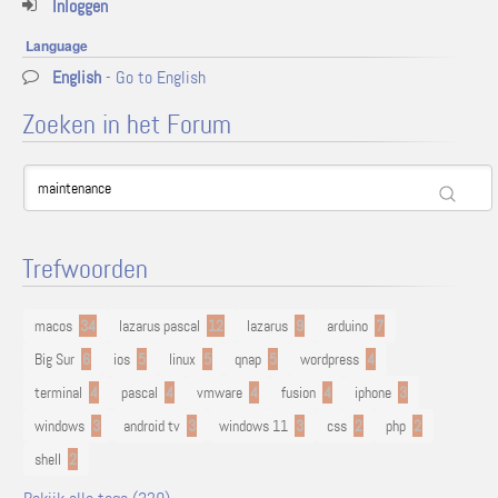
Inloggen
Language
English
- Go to English
Zoeken in het Forum
Trefwoorden
macos
34
lazarus pascal
12
lazarus
9
arduino
7
Big Sur
6
ios
5
linux
5
qnap
5
wordpress
4
terminal
4
pascal
4
vmware
4
fusion
4
iphone
3
windows
3
android tv
3
windows 11
3
css
2
php
2
shell
2