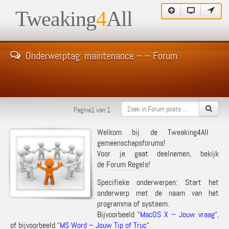
Tweaking
4
All
Onderwerptag: maintenance – – Forum
Pagina1 van 1
Welkom bij de Tweaking4All
gemeenschapsforums!
Voor je gaat deelnemen, bekijk
de
Forum Regels
!
Specifieke onderwerpen: Start het
onderwerp met de naam van het
programma of systeem.
Bijvoorbeeld “
MacOS X – Jouw vraag
“,
of bijvoorbeeld “
MS Word – Jouw Tip of Truc
“.