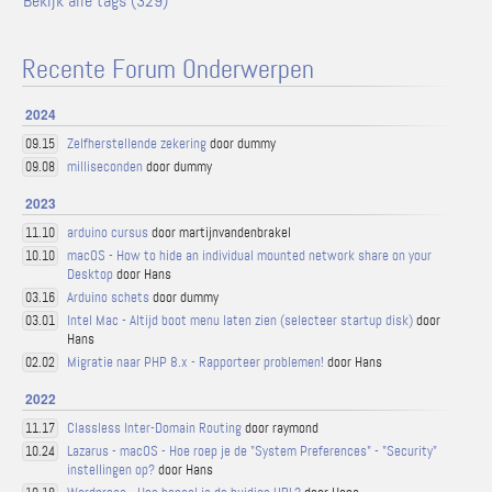
Bekijk alle tags (329)
Recente Forum Onderwerpen
2024
Zelfherstellende zekering
door dummy
09.15
milliseconden
door dummy
09.08
2023
arduino cursus
door martijnvandenbrakel
11.10
macOS - How to hide an individual mounted network share on your
10.10
Desktop
door Hans
Arduino schets
door dummy
03.16
Intel Mac - Altijd boot menu laten zien (selecteer startup disk)
door
03.01
Hans
Migratie naar PHP 8.x - Rapporteer problemen!
door Hans
02.02
2022
Classless Inter-Domain Routing
door raymond
11.17
Lazarus - macOS - Hoe roep je de "System Preferences" - "Security"
10.24
instellingen op?
door Hans