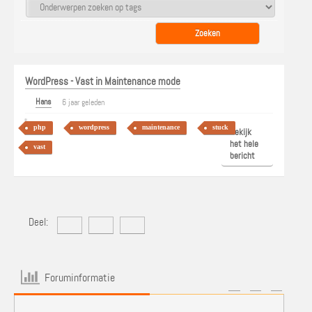
WordPress - Vast in Maintenance mode
Hans
6 jaar geleden
php
wordpress
maintenance
stuck
Bekijk
het hele
vast
bericht
Deel:
Foruminformatie