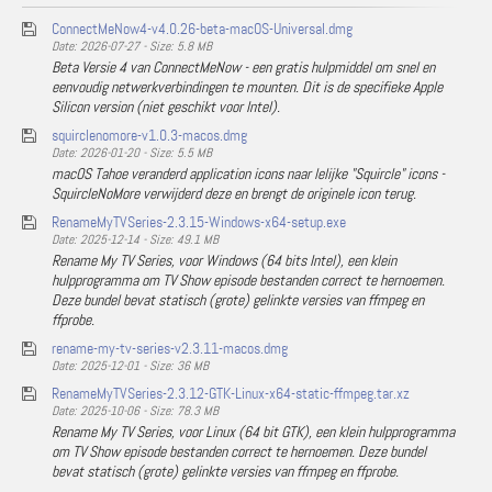
ConnectMeNow4-v4.0.26-beta-macOS-Universal.dmg
Date: 2026-07-27 - Size: 5.8 MB
Beta Versie 4 van ConnectMeNow - een gratis hulpmiddel om snel en
eenvoudig netwerkverbindingen te mounten. Dit is de specifieke Apple
Silicon version (niet geschikt voor Intel).
squirclenomore-v1.0.3-macos.dmg
Date: 2026-01-20 - Size: 5.5 MB
macOS Tahoe veranderd application icons naar lelijke "Squircle" icons -
SquircleNoMore verwijderd deze en brengt de originele icon terug.
RenameMyTVSeries-2.3.15-Windows-x64-setup.exe
Date: 2025-12-14 - Size: 49.1 MB
Rename My TV Series, voor Windows (64 bits Intel), een klein
hulpprogramma om TV Show episode bestanden correct te hernoemen.
Deze bundel bevat statisch (grote) gelinkte versies van ffmpeg en
ffprobe.
rename-my-tv-series-v2.3.11-macos.dmg
Date: 2025-12-01 - Size: 36 MB
RenameMyTVSeries-2.3.12-GTK-Linux-x64-static-ffmpeg.tar.xz
Date: 2025-10-06 - Size: 78.3 MB
Rename My TV Series, voor Linux (64 bit GTK), een klein hulpprogramma
om TV Show episode bestanden correct te hernoemen. Deze bundel
bevat statisch (grote) gelinkte versies van ffmpeg en ffprobe.