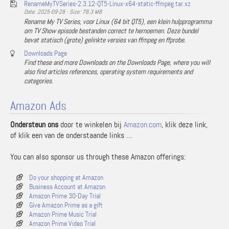
RenameMyTVSeries-2.3.12-QT5-Linux-x64-static-ffmpeg.tar.xz
Date: 2025-09-28 - Size: 78.3 MB
Rename My TV Series, voor Linux (64 bit QT5), een klein hulpprogramma
om TV Show episode bestanden correct te hernoemen. Deze bundel
bevat statisch (grote) gelinkte versies van ffmpeg en ffprobe.
Downloads Page
Find these and more Downloads on the Downloads Page, where you will
also find articles references, operating system requirements and
categories.
Amazon Ads
Ondersteun ons
door te winkelen bij
Amazon.com
, klik deze link,
of klik een van de onderstaande links …
You can also sponsor us through these Amazon offerings:
Do your shopping at Amazon
Business Account at Amazon
Amazon Prime 30-Day Trial
Give Amazon Prime as a gift
Amazon Prime Music Trial
Amazon Prime Video Trial