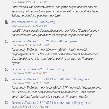
Date: 2026-07-27 - Size: 5.8 MB
Beta Versie 4 van ConnectMeNow - een gratis hulpmiddel om snel en
eenvoudig netwerkverbindingen te mounten. Dit is de specifieke Apple
Silicon version (niet geschikt voor Intel).
squirclenomore-v1.0.3-macos.dmg
Date: 2026-01-20 - Size: 5.5 MB
macOS Tahoe veranderd application icons naar lelijke "Squircle" icons -
SquircleNoMore verwijderd deze en brengt de originele icon terug.
RenameMyTVSeries-2.3.15-Windows-x64-setup.exe
Date: 2025-12-14 - Size: 49.1 MB
Rename My TV Series, voor Windows (64 bits Intel), een klein
hulpprogramma om TV Show episode bestanden correct te hernoemen.
Deze bundel bevat statisch (grote) gelinkte versies van ffmpeg en
ffprobe.
rename-my-tv-series-v2.3.11-macos.dmg
Date: 2025-12-01 - Size: 36 MB
RenameMyTVSeries-2.3.12-GTK-Linux-x64-static-ffmpeg.tar.xz
Date: 2025-10-06 - Size: 78.3 MB
Rename My TV Series, voor Linux (64 bit GTK), een klein hulpprogramma
om TV Show episode bestanden correct te hernoemen. Deze bundel
bevat statisch (grote) gelinkte versies van ffmpeg en ffprobe.
RenameMyTVSeries-2.3.12-QT5-Linux-x64-static-ffmpeg.tar.xz
Date: 2025-09-28 - Size: 78.3 MB