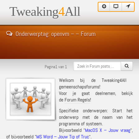
Tweaking
4
All
Onderwerptag: openvm – – Forum
Pagina1 van 1
Welkom bij de Tweaking4All
gemeenschapsforums!
Voor je gaat deelnemen, bekijk
de
Forum Regels
!
Specifieke onderwerpen: Start het
onderwerp met de naam van het
programma of systeem.
Bijvoorbeeld “
MacOS X – Jouw vraag
“,
of bijvoorbeeld “
MS Word – Jouw Tip of Truc
“.