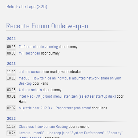
Bekijk alle tags (329)
Recente Forum Onderwerpen
2024
Zelfherstellende zekering
door dummy
09.15
milliseconden
door dummy
09.08
2023
arduino cursus
door martijnvandenbrakel
11.10
macOS - How to hide an individual mounted network share on your
10.10
Desktop
door Hans
Arduino schets
door dummy
03.16
Intel Mac - Altijd boot menu laten zien (selecteer startup disk)
door
03.01
Hans
Migratie naar PHP 8.x - Rapporteer problemen!
door Hans
02.02
2022
Classless Inter-Domain Routing
door raymond
11.17
Lazarus - macOS - Hoe roep je de "System Preferences" - "Security"
10.24