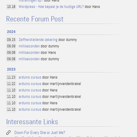
instellingen op?
door Hans
Wordpress - Hoe bepaal je de huidige URL?
door Hans
10.18
Recente Forum Post
2024
Zelfherstellende zekering
door dummy
09.15
milliseconden
door dummy
09.09
milliseconden
door Hans
09.08
milliseconden
door dummy
09.08
2023
arduino cursus
door Hans
11.23
arduino cursus
door martijnvandenbrakel
11.22
arduino cursus
door Hans
11.10
arduino cursus
door martijnvandenbrakel
11.10
arduino cursus
door Hans
11.10
arduino cursus
door martijnvandenbrakel
11.10
Interessante Links
Down For Every One or Just Me?