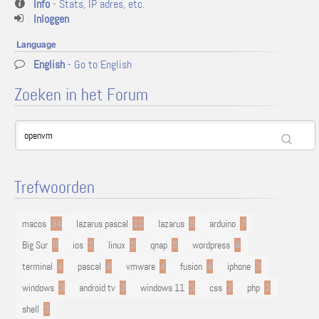
Info
- Stats, IP adres, etc.
Inloggen
Language
English
- Go to English
Zoeken in het Forum
Trefwoorden
macos
34
lazarus pascal
12
lazarus
9
arduino
7
Big Sur
6
ios
5
linux
5
qnap
5
wordpress
4
terminal
4
pascal
4
vmware
4
fusion
4
iphone
3
windows
3
android tv
3
windows 11
3
css
2
php
2
shell
2