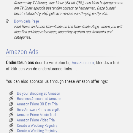
Rename My TV Series, voor Linux (64 bit QT5), een klein hulpprogramma
om TV Show episode bestanden correct te hernoemen. Deze bundel
bevat statisch (grote) gelinkte versies van ffmpeg en ffprobe.
Downloads Page
Find these and more Downloads on the Downloads Page, where you will
also find articles references, operating system requirements and
categories.
Amazon Ads
Ondersteun ons
door te winkelen bij
Amazon.com
, klik deze link,
of klik een van de onderstaande links …
You can also sponsor us through these Amazon offerings:
Do your shopping at Amazon
Business Account at Amazon
Amazon Prime 30-Day Trial
Give Amazon Prime as a gift
Amazon Prime Music Trial
Amazon Prime Video Trial
Create a Wedding Registry
Create a Wedding Registry