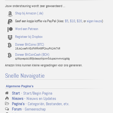
Jouw ondersteuning wordt zeer gewaardeerd ...
Shop bij Amazon (.de)
Geef een kopje koffie via PayPal (kies:
$5
,
$10
,
$20
, or
eigen keuze
)
Word een Patreon
Registeer bij Dropbox
Doneer BitCoins (BTC)
16Ja1xaaFxVE4FkRfkH9fP2nuyPA1Hk7kR
Doneer BitCoinCash (BCH)
qzf4qwap44z88jkdassythjcnm54upacmvmvnzgddg
Amazon links kunnen kleine vergoedingen voor ons genereren.
Snelle Navaigatie
Algemene Pagina's
Start
- Start/Begin Pagina
Nieuws
- Nieuws en Updates
Pagina's
- Categoriën, Bestanden, etx.
Forum
- Gemeenschap