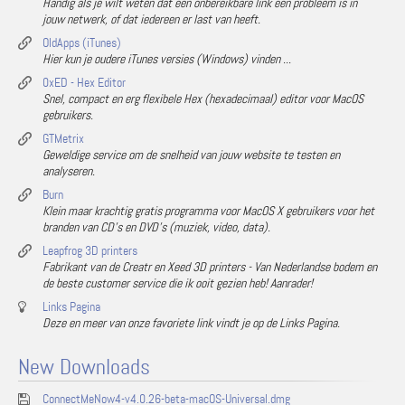
Handig als je wilt weten dat een onbereikbare link een probleem is in
jouw netwerk, of dat iedereen er last van heeft.
OldApps (iTunes)
Hier kun je oudere iTunes versies (Windows) vinden ...
0xED - Hex Editor
Snel, compact en erg flexibele Hex (hexadecimaal) editor voor MacOS
gebruikers.
GTMetrix
Geweldige service om de snelheid van jouw website te testen en
analyseren.
Burn
Klein maar krachtig gratis programma voor MacOS X gebruikers voor het
branden van CD's en DVD's (muziek, video, data).
Leapfrog 3D printers
Fabrikant van de Creatr en Xeed 3D printers - Van Nederlandse bodem en
de beste customer service die ik ooit gezien heb! Aanrader!
Links Pagina
Deze en meer van onze favoriete link vindt je op de Links Pagina.
New Downloads
ConnectMeNow4-v4.0.26-beta-macOS-Universal.dmg