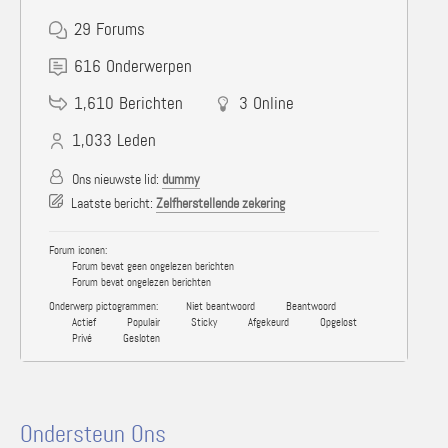
29
Forums
616
Onderwerpen
1,610
Berichten
3
Online
1,033
Leden
Ons nieuwste lid:
dummy
Laatste bericht:
Zelfherstellende zekering
Forum iconen:
Forum bevat geen ongelezen berichten
Forum bevat ongelezen berichten
Onderwerp pictogrammen:
Niet beantwoord
Beantwoord
Actief
Populair
Sticky
Afgekeurd
Opgelost
Privé
Gesloten
Ondersteun Ons