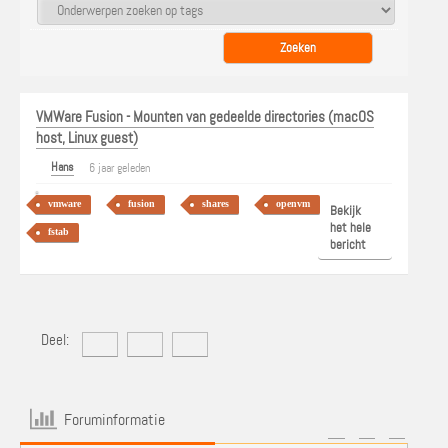
VMWare Fusion - Mounten van gedeelde directories (macOS
host, Linux guest)
Hans
6 jaar geleden
vmware
fusion
shares
openvm
Bekijk
het hele
fstab
bericht
Deel:
Foruminformatie