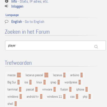
Info
- Stats, IP adres, etc.
Inloggen
Language
English
- Go to English
Zoeken in het Forum
Trefwoorden
macos
34
lazarus pascal
12
lazarus
9
arduino
7
Big Sur
6
ios
5
linux
5
qnap
5
wordpress
4
terminal
4
pascal
4
vmware
4
fusion
4
iphone
3
windows
3
android tv
3
windows 11
3
css
2
php
2
shell
2