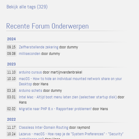
Bekijk alle tags (329)
Recente Forum Onderwerpen
2024
Zelfherstellende zekering
door dummy
09.15
milliseconden
door dummy
09.08
2023
arduino cursus
door martijnvandenbrakel
11.10
macOS - How to hide an individual mounted network share on your
10.10
Desktop
door Hans
Arduino schets
door dummy
03.16
Intel Mac - Altijd boot menu laten zien (selecteer startup disk)
door
03.01
Hans
Migratie naar PHP 8.x - Rapporteer problemen!
door Hans
02.02
2022
Classless Inter-Domain Routing
door raymond
11.17
Lazarus - macOS - Hoe roep je de "System Preferences" - "Security"
10.24