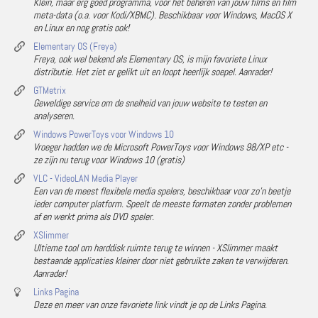
Klein, maar erg goed programma, voor het beheren van jouw films en film
meta-data (o.a. voor Kodi/XBMC). Beschikbaar voor Windows, MacOS X
en Linux en nog gratis ook!
Elementary OS (Freya)
Freya, ook wel bekend als Elementary OS, is mijn favoriete Linux
distributie. Het ziet er gelikt uit en loopt heerlijk soepel. Aanrader!
GTMetrix
Geweldige service om de snelheid van jouw website te testen en
analyseren.
Windows PowerToys voor Windows 10
Vroeger hadden we de Microsoft PowerToys voor Windows 98/XP etc -
ze zijn nu terug voor Windows 10 (gratis)
VLC - VideoLAN Media Player
Een van de meest flexibele media spelers, beschikbaar voor zo'n beetje
ieder computer platform. Speelt de meeste formaten zonder problemen
af en werkt prima als DVD speler.
XSlimmer
Ultieme tool om harddisk ruimte terug te winnen - XSlimmer maakt
bestaande applicaties kleiner door niet gebruikte zaken te verwijderen.
Aanrader!
Links Pagina
Deze en meer van onze favoriete link vindt je op de Links Pagina.