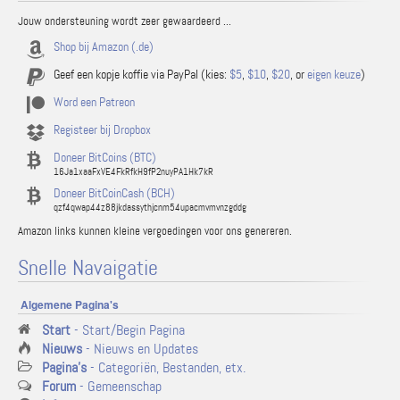
Jouw ondersteuning wordt zeer gewaardeerd ...
Shop bij Amazon (.de)
Geef een kopje koffie via PayPal (kies:
$5
,
$10
,
$20
, or
eigen keuze
)
Word een Patreon
Registeer bij Dropbox
Doneer BitCoins (BTC)
16Ja1xaaFxVE4FkRfkH9fP2nuyPA1Hk7kR
Doneer BitCoinCash (BCH)
qzf4qwap44z88jkdassythjcnm54upacmvmvnzgddg
Amazon links kunnen kleine vergoedingen voor ons genereren.
Snelle Navaigatie
Algemene Pagina's
Start
- Start/Begin Pagina
Nieuws
- Nieuws en Updates
Pagina's
- Categoriën, Bestanden, etx.
Forum
- Gemeenschap