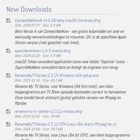
New Downloads
ConnectMeNow4-v4.0.26-beta-macOS-Universal.dmg
Date: 2026-07-27 - Size: 5.8 MB
Beta Versie 4 van ConnectMeNow - een gratis hulpmiddel om snel en
eenvoudig netwerkverbindingen te mounten. Dit is de specifieke Apple
Silicon version (niet geschikt voor Intel).
squirclenomore-v1.0.3-macos.dmg
Date: 2026-01-20 - Size: 5.5 MB
macOS Tahoe veranderd application icons naar lelijke "Squircle" icons -
SquircleNoMore verwijderd deze en brengt de originele icon terug.
RenameMyTVSeries-2.3.15-Windows-x64-setup.exe
Date: 2025-12-14 - Size: 49.1 MB
Rename My TV Series, voor Windows (64 bits Intel), een klein
hulpprogramma om TV Show episode bestanden correct te hernoemen.
Deze bundel bevat statisch (grote) gelinkte versies van ffmpeg en
ffprobe.
rename-my-tv-series-v2.3.11-macos.dmg
Date: 2025-12-01 - Size: 36 MB
RenameMyTVSeries-2.3.12-GTK-Linux-x64-static-ffmpeg.tar.xz
Date: 2025-10-06 - Size: 78.3 MB
Rename My TV Series, voor Linux (64 bit GTK), een klein hulpprogramma