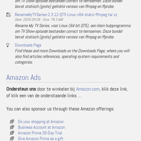
om TV Show episode bestanden correct te hernoemen. Deze bundel
bevat statisch (grote) gelinkte versies van ffmpeg en ffprobe.
RenameMyTVSeries-2.3.12-QT5-Linux-x64-static-ffmpeg.tar.xz
Date: 2025-09-28 - Size: 78.3 MB
Rename My TV Series, voor Linux (64 bit QT5), een klein hulpprogramma
om TV Show episode bestanden correct te hernoemen. Deze bundel
bevat statisch (grote) gelinkte versies van ffmpeg en ffprobe.
Downloads Page
Find these and more Downloads on the Downloads Page, where you will
also find articles references, operating system requirements and
categories.
Amazon Ads
Ondersteun ons
door te winkelen bij
Amazon.com
, klik deze link,
of klik een van de onderstaande links …
You can also sponsor us through these Amazon offerings:
Do your shopping at Amazon
Business Account at Amazon
Amazon Prime 30-Day Trial
Give Amazon Prime as a gift