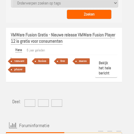
VMWare Fusion Gratis - Nieuwe release VMWare Fusion Player
12 is gratis voor consumenten
Hans
6 jaar geleden
vmware
fusion
free
macos
Bekijk
het hele
player
bericht
Deel:
Foruminformatie