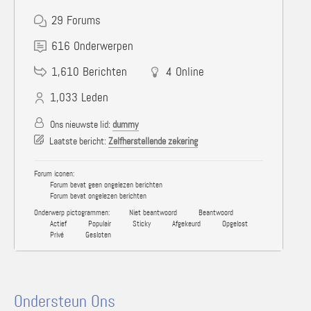
29
Forums
616
Onderwerpen
1,610
Berichten
4
Online
1,033
Leden
Ons nieuwste lid:
dummy
Laatste bericht:
Zelfherstellende zekering
Forum iconen:
Forum bevat geen ongelezen berichten
Forum bevat ongelezen berichten
Onderwerp pictogrammen:
Niet beantwoord
Beantwoord
Actief
Populair
Sticky
Afgekeurd
Opgelost
Privé
Gesloten
Ondersteun Ons