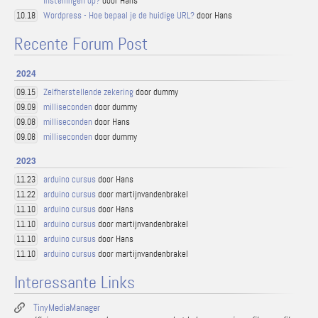
instellingen op?
door Hans
Wordpress - Hoe bepaal je de huidige URL?
door Hans
10.18
Recente Forum Post
2024
Zelfherstellende zekering
door dummy
09.15
milliseconden
door dummy
09.09
milliseconden
door Hans
09.08
milliseconden
door dummy
09.08
2023
arduino cursus
door Hans
11.23
arduino cursus
door martijnvandenbrakel
11.22
arduino cursus
door Hans
11.10
arduino cursus
door martijnvandenbrakel
11.10
arduino cursus
door Hans
11.10
arduino cursus
door martijnvandenbrakel
11.10
Interessante Links
TinyMediaManager