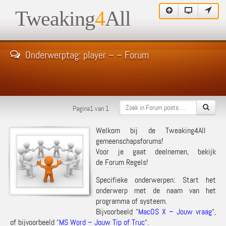
Tweaking
4
All
Onderwerptag: player – – Forum
Pagina1 van 1
Welkom bij de Tweaking4All
gemeenschapsforums!
Voor je gaat deelnemen, bekijk
de
Forum Regels
!
Specifieke onderwerpen: Start het
onderwerp met de naam van het
programma of systeem.
Bijvoorbeeld “
MacOS X – Jouw vraag
“,
of bijvoorbeeld “
MS Word – Jouw Tip of Truc
“.