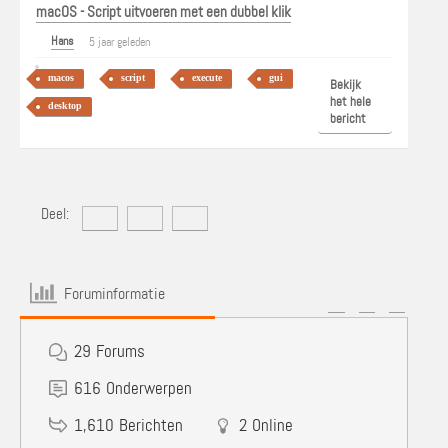
macOS - Script uitvoeren met een dubbel klik
Hans
5 jaar geleden
macos
script
execute
gui
Bekijk
het hele
desktop
bericht
Deel:
Foruminformatie
29
Forums
616
Onderwerpen
1,610
Berichten
2
Online