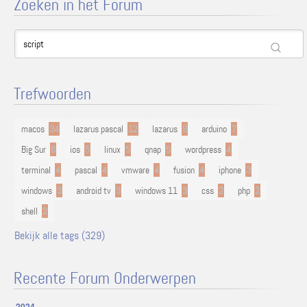
Zoeken in het Forum
Trefwoorden
macos
34
lazarus pascal
12
lazarus
9
arduino
7
Big Sur
6
ios
5
linux
5
qnap
5
wordpress
4
terminal
4
pascal
4
vmware
4
fusion
4
iphone
3
windows
3
android tv
3
windows 11
3
css
2
php
2
shell
2
Bekijk alle tags (329)
Recente Forum Onderwerpen
2024