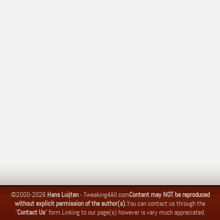
©2000-2026
Hans Luijten
-
Tweaking4All.com
Content may NOT be reproduced
without explicit permission of the author(s).
You can contact us through the
"
Contact Us
" form.
Linking to our page(s) however is very much appreciated.