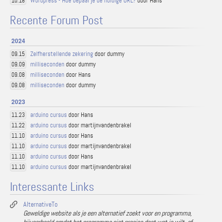
Wordpress - Hoe bepaal je de huidige URL?
door Hans
10.18
Recente Forum Post
2024
Zelfherstellende zekering
door dummy
09.15
milliseconden
door dummy
09.09
milliseconden
door Hans
09.08
milliseconden
door dummy
09.08
2023
arduino cursus
door Hans
11.23
arduino cursus
door martijnvandenbrakel
11.22
arduino cursus
door Hans
11.10
arduino cursus
door martijnvandenbrakel
11.10
arduino cursus
door Hans
11.10
arduino cursus
door martijnvandenbrakel
11.10
Interessante Links
AlternativeTo
Geweldige website als je een alternatief zoekt voor en programma,