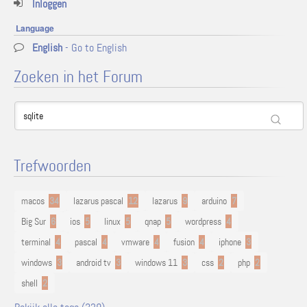
Inloggen
Language
English
- Go to English
Zoeken in het Forum
Trefwoorden
macos
34
lazarus pascal
12
lazarus
9
arduino
7
Big Sur
6
ios
5
linux
5
qnap
5
wordpress
4
terminal
4
pascal
4
vmware
4
fusion
4
iphone
3
windows
3
android tv
3
windows 11
3
css
2
php
2
shell
2