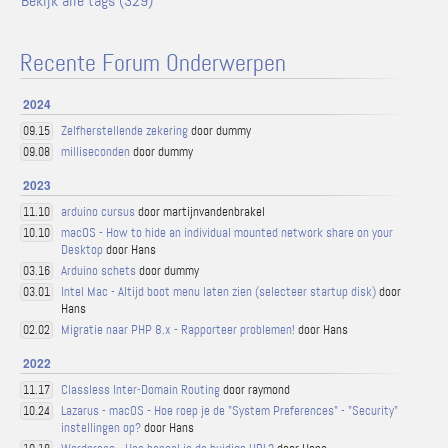
Bekijk alle tags (329)
Recente Forum Onderwerpen
2024
Zelfherstellende zekering
door dummy
09.15
milliseconden
door dummy
09.08
2023
arduino cursus
door martijnvandenbrakel
11.10
macOS - How to hide an individual mounted network share on your
10.10
Desktop
door Hans
Arduino schets
door dummy
03.16
Intel Mac - Altijd boot menu laten zien (selecteer startup disk)
door
03.01
Hans
Migratie naar PHP 8.x - Rapporteer problemen!
door Hans
02.02
2022
Classless Inter-Domain Routing
door raymond
11.17
Lazarus - macOS - Hoe roep je de "System Preferences" - "Security"
10.24
instellingen op?
door Hans