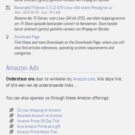
RenameMyTVSeries-2.3.12-QT5-Linux-x64-static-ffmpeg.tar.xz
Date: 2025-09-28 - Size: 78.3 MB
Rename My TV Series, voor Linux (64 bit QT5), een klein hulpprogramma
om TV Show episode bestanden correct te hernoemen. Deze bundel
bevat statisch (grote) gelinkte versies van ffmpeg en ffprobe.
Downloads Page
Find these and more Downloads on the Downloads Page, where you will
also find articles references, operating system requirements and
categories.
Amazon Ads
Ondersteun ons
door te winkelen bij
Amazon.com
, klik deze link,
of klik een van de onderstaande links …
You can also sponsor us through these Amazon offerings:
Do your shopping at Amazon
Business Account at Amazon
Amazon Prime 30-Day Trial
Give Amazon Prime as a gift
Amazon Prime Music Trial