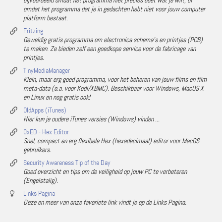
bijvoorbeeld omdat het programma niet precies doet wat je wilt, of
omdat het programma dat je in gedachten hebt niet voor jouw computer
platform bestaat.
Fritzing
Geweldig gratis programma om electronica schema's en printjes (PCB)
te maken. Ze bieden zelf een goedkope service voor de fabricage van
printjes.
TinyMediaManager
Klein, maar erg goed programma, voor het beheren van jouw films en film
meta-data (o.a. voor Kodi/XBMC). Beschikbaar voor Windows, MacOS X
en Linux en nog gratis ook!
OldApps (iTunes)
Hier kun je oudere iTunes versies (Windows) vinden ...
0xED - Hex Editor
Snel, compact en erg flexibele Hex (hexadecimaal) editor voor MacOS
gebruikers.
Security Awareness Tip of the Day
Goed overzicht en tips om de veiligheid op jouw PC te verbeteren
(Engelstalig).
Links Pagina
Deze en meer van onze favoriete link vindt je op de Links Pagina.