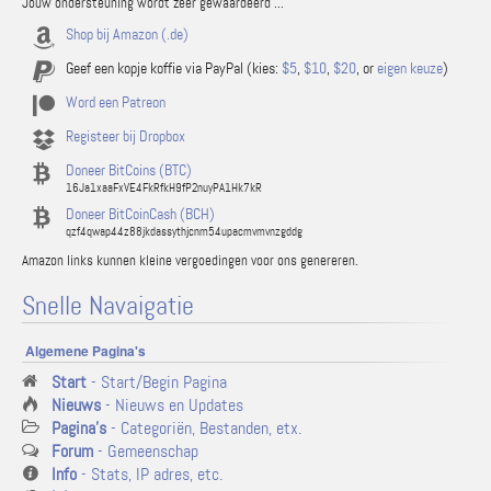
Jouw ondersteuning wordt zeer gewaardeerd ...
Shop bij Amazon (.de)
Geef een kopje koffie via PayPal (kies:
$5
,
$10
,
$20
, or
eigen keuze
)
Word een Patreon
Registeer bij Dropbox
Doneer BitCoins (BTC)
16Ja1xaaFxVE4FkRfkH9fP2nuyPA1Hk7kR
Doneer BitCoinCash (BCH)
qzf4qwap44z88jkdassythjcnm54upacmvmvnzgddg
Amazon links kunnen kleine vergoedingen voor ons genereren.
Snelle Navaigatie
Algemene Pagina's
Start
- Start/Begin Pagina
Nieuws
- Nieuws en Updates
Pagina's
- Categoriën, Bestanden, etx.
Forum
- Gemeenschap
Info
- Stats, IP adres, etc.