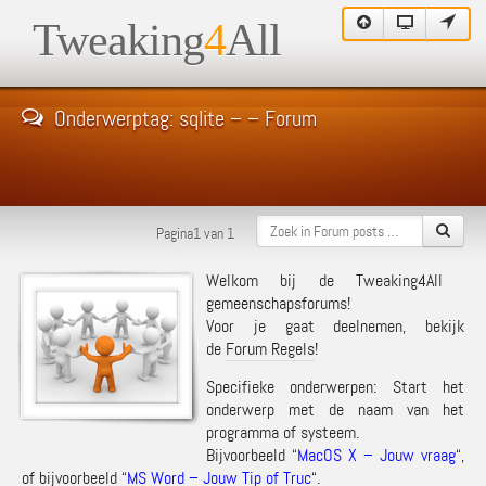
Tweaking
4
All
Onderwerptag: sqlite – – Forum
Pagina1 van 1
Welkom bij de Tweaking4All
gemeenschapsforums!
Voor je gaat deelnemen, bekijk
de
Forum Regels
!
Specifieke onderwerpen: Start het
onderwerp met de naam van het
programma of systeem.
Bijvoorbeeld “
MacOS X – Jouw vraag
“,
of bijvoorbeeld “
MS Word – Jouw Tip of Truc
“.