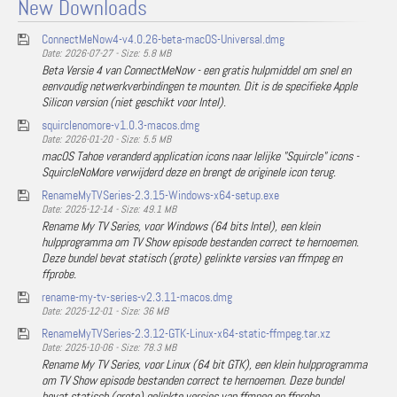
New Downloads
ConnectMeNow4-v4.0.26-beta-macOS-Universal.dmg
Date: 2026-07-27 - Size: 5.8 MB
Beta Versie 4 van ConnectMeNow - een gratis hulpmiddel om snel en
eenvoudig netwerkverbindingen te mounten. Dit is de specifieke Apple
Silicon version (niet geschikt voor Intel).
squirclenomore-v1.0.3-macos.dmg
Date: 2026-01-20 - Size: 5.5 MB
macOS Tahoe veranderd application icons naar lelijke "Squircle" icons -
SquircleNoMore verwijderd deze en brengt de originele icon terug.
RenameMyTVSeries-2.3.15-Windows-x64-setup.exe
Date: 2025-12-14 - Size: 49.1 MB
Rename My TV Series, voor Windows (64 bits Intel), een klein
hulpprogramma om TV Show episode bestanden correct te hernoemen.
Deze bundel bevat statisch (grote) gelinkte versies van ffmpeg en
ffprobe.
rename-my-tv-series-v2.3.11-macos.dmg
Date: 2025-12-01 - Size: 36 MB
RenameMyTVSeries-2.3.12-GTK-Linux-x64-static-ffmpeg.tar.xz
Date: 2025-10-06 - Size: 78.3 MB
Rename My TV Series, voor Linux (64 bit GTK), een klein hulpprogramma
om TV Show episode bestanden correct te hernoemen. Deze bundel
bevat statisch (grote) gelinkte versies van ffmpeg en ffprobe.