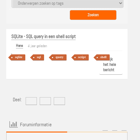
SQLite - SQL query in een shell script
Hans
4 jaar geleden
sqlite
sql
query
script
shell
Bekijk
het hele
bericht
Deel:
Foruminformatie