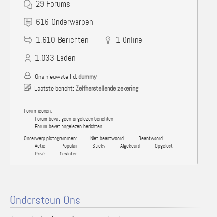
29
Forums
616
Onderwerpen
1,610
Berichten
1
Online
1,033
Leden
Ons nieuwste lid:
dummy
Laatste bericht:
Zelfherstellende zekering
Forum iconen:
Forum bevat geen ongelezen berichten
Forum bevat ongelezen berichten
Onderwerp pictogrammen:
Niet beantwoord
Beantwoord
Actief
Populair
Sticky
Afgekeurd
Opgelost
Privé
Gesloten
Ondersteun Ons