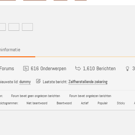
informatie
Forums
616
Onderwerpen
1,610
Berichten
3
ieuwste lid:
dummy
Laatste bericht:
Zelfherstellende zekering
n:
Forum bevat geen ongelezen berichten
Forum bevat ongelezen berichten
pictogrammen:
Niet beantwoord
Beantwoord
Actief
Populair
Sticky
A