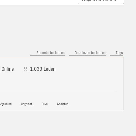
Recente berichten
Ongelezen berichten
Tags
Online
1,033
Leden
fgekeurd
Opgelost
Privé
Gesloten