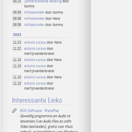
Zelfherstellende zekering
door
09.15
dummy
milliseconden
door dummy
09.09
milliseconden
door Hans
09.08
milliseconden
door dummy
09.08
2023
arduino cursus
door Hans
11.23
arduino cursus
door
11.22
martijnvandenbrakel
arduino cursus
door Hans
11.10
arduino cursus
door
11.10
martijnvandenbrakel
arduino cursus
door Hans
11.10
arduino cursus
door
11.10
martijnvandenbrakel
Interessante Links
NCH Software - WavePad
Geweldig programma om Audio te
bewerken (van Audio files en zelfs
Video bestanden), gratis voor thuis
gebruik, en beschikbaar voor Windows,