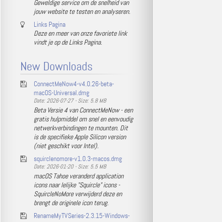
Geweldige service om de snelheid van
jouw website te testen en analyseren.
Links Pagina
Deze en meer van onze favoriete link
vindt je op de Links Pagina.
New Downloads
ConnectMeNow4-v4.0.26-beta-
macOS-Universal.dmg
Date: 2026-07-27 - Size: 5.8 MB
Beta Versie 4 van ConnectMeNow - een
gratis hulpmiddel om snel en eenvoudig
netwerkverbindingen te mounten. Dit
is de specifieke Apple Silicon version
(niet geschikt voor Intel).
squirclenomore-v1.0.3-macos.dmg
Date: 2026-01-20 - Size: 5.5 MB
macOS Tahoe veranderd application
icons naar lelijke "Squircle" icons -
SquircleNoMore verwijderd deze en
brengt de originele icon terug.
RenameMyTVSeries-2.3.15-Windows-