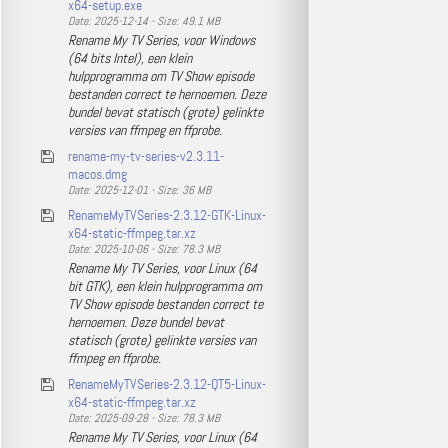
x64-setup.exe
Date: 2025-12-14 - Size: 49.1 MB
Rename My TV Series, voor Windows
(64 bits Intel), een klein
hulpprogramma om TV Show episode
bestanden correct te hernoemen. Deze
bundel bevat statisch (grote) gelinkte
versies van ffmpeg en ffprobe.
rename-my-tv-series-v2.3.11-
macos.dmg
Date: 2025-12-01 - Size: 36 MB
RenameMyTVSeries-2.3.12-GTK-Linux-
x64-static-ffmpeg.tar.xz
Date: 2025-10-06 - Size: 78.3 MB
Rename My TV Series, voor Linux (64
bit GTK), een klein hulpprogramma om
TV Show episode bestanden correct te
hernoemen. Deze bundel bevat
statisch (grote) gelinkte versies van
ffmpeg en ffprobe.
RenameMyTVSeries-2.3.12-QT5-Linux-
x64-static-ffmpeg.tar.xz
Date: 2025-09-28 - Size: 78.3 MB
Rename My TV Series, voor Linux (64