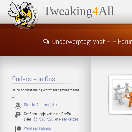
Tweaking
4
All
Onderwerptag: vast – – Foru
Ondersteun Ons
Jouw ondersteuning wordt zeer gewaardeerd
...
Shop bij Amazon (.de)
Geef een kopje koffie via PayPal
(kies:
$5
,
$10
,
$20
, or
eigen keuze
)
Word een Patreon