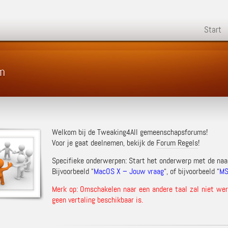
Start
m
Welkom bij de Tweaking4All gemeenschapsforums!
Voor je gaat deelnemen, bekijk de
Forum Regels
!
Specifieke onderwerpen: Start het onderwerp met de na
Bijvoorbeeld “
MacOS X – Jouw vraag
“, of bijvoorbeeld “
MS
Merk op: Omschakelen naar een andere taal zal niet werk
geen vertaling beschikbaar is.