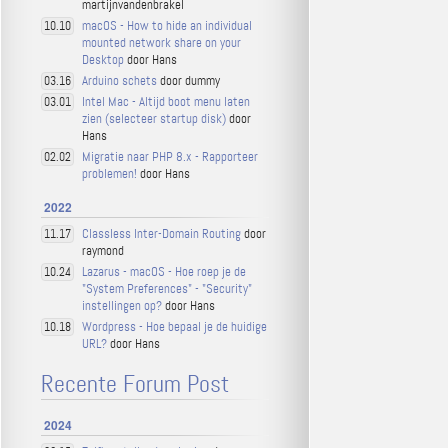
martijnvandenbrakel
macOS - How to hide an individual
10.10
mounted network share on your
Desktop
door Hans
Arduino schets
door dummy
03.16
Intel Mac - Altijd boot menu laten
03.01
zien (selecteer startup disk)
door
Hans
Migratie naar PHP 8.x - Rapporteer
02.02
problemen!
door Hans
2022
Classless Inter-Domain Routing
door
11.17
raymond
Lazarus - macOS - Hoe roep je de
10.24
"System Preferences" - "Security"
instellingen op?
door Hans
Wordpress - Hoe bepaal je de huidige
10.18
URL?
door Hans
Recente Forum Post
2024