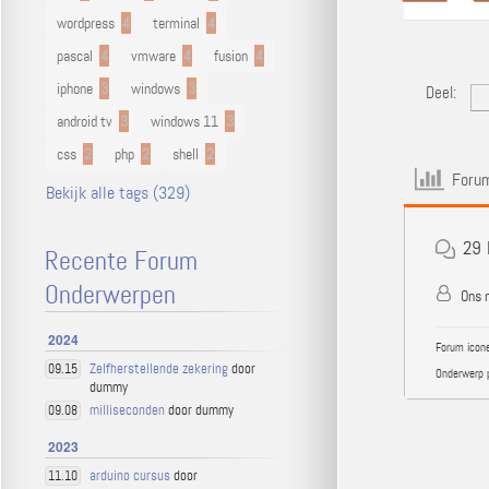
wordpress
4
terminal
4
pascal
4
vmware
4
fusion
4
iphone
3
windows
3
Deel:
android tv
3
windows 11
3
css
2
php
2
shell
2
Forum
Bekijk alle tags (329)
29
Recente Forum
Onderwerpen
Ons n
2024
Forum icone
Zelfherstellende zekering
door
09.15
Onderwerp 
dummy
milliseconden
door dummy
09.08
2023
arduino cursus
door
11.10