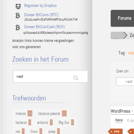
Registeer bij Dropbox
Doneer BitCoins (BTC)
Forums
16Ja1xaaFxVE4FkRfkH9fP2nuyPA1Hk7kR
Doneer BitCoinCash (BCH)
qzf4qwap44z88jkdassythjcnm54upacmvmvnzgddg
Z
Amazon links kunnen kleine vergoedingen
voor ons genereren.
Tag:
vas
Zoeken in het Forum
Zoek zin:
Trefwoorden
WordPress -
macos
34
lazarus pascal
12
Hans
6 ja
lazarus
9
arduino
7
Big Sur
6
ios
5
linux
5
qnap
5
php