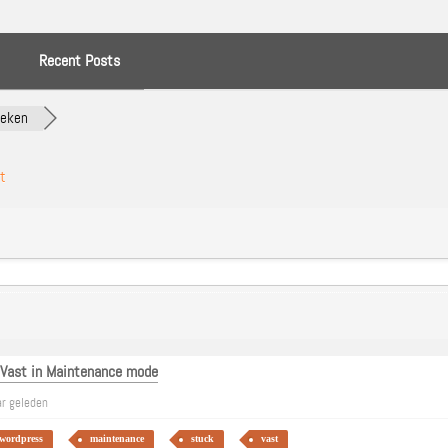
Recent Posts
oeken
t
 Vast in Maintenance mode
ar geleden
wordpress
maintenance
stuck
vast