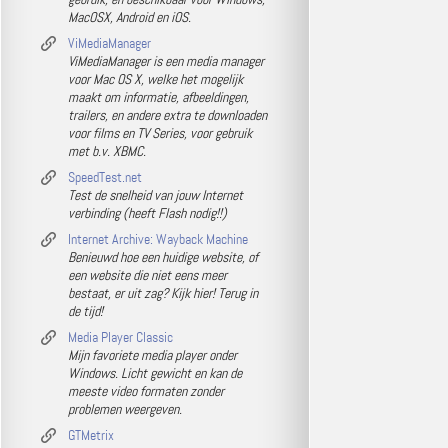
MacOSX, Android en iOS.
ViMediaManager
ViMediaManager is een media manager
voor Mac OS X, welke het mogelijk
maakt om informatie, afbeeldingen,
trailers, en andere extra te downloaden
voor films en TV Series, voor gebruik
met b.v. XBMC.
SpeedTest.net
Test de snelheid van jouw Internet
verbinding (heeft Flash nodig!!)
Internet Archive: Wayback Machine
Benieuwd hoe een huidige website, of
een website die niet eens meer
bestaat, er uit zag? Kijk hier! Terug in
de tijd!
Media Player Classic
Mijn favoriete media player onder
Windows. Licht gewicht en kan de
meeste video formaten zonder
problemen weergeven.
GTMetrix