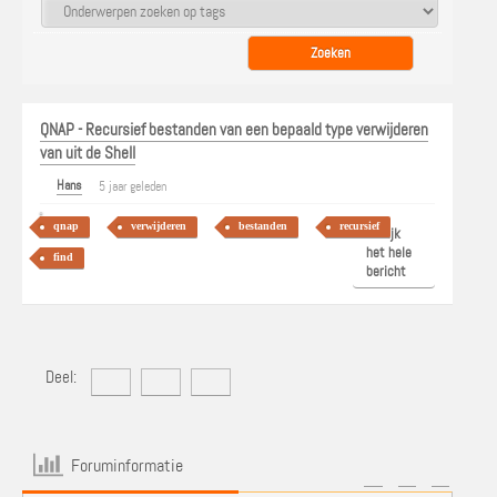
QNAP - Recursief bestanden van een bepaald type verwijderen
van uit de Shell
Hans
5 jaar geleden
qnap
verwijderen
bestanden
recursief
Bekijk
het hele
find
bericht
Deel:
Foruminformatie