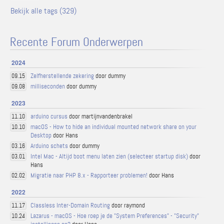
Bekijk alle tags (329)
Recente Forum Onderwerpen
2024
Zelfherstellende zekering
door dummy
09.15
milliseconden
door dummy
09.08
2023
arduino cursus
door martijnvandenbrakel
11.10
macOS - How to hide an individual mounted network share on your
10.10
Desktop
door Hans
Arduino schets
door dummy
03.16
Intel Mac - Altijd boot menu laten zien (selecteer startup disk)
door
03.01
Hans
Migratie naar PHP 8.x - Rapporteer problemen!
door Hans
02.02
2022
Classless Inter-Domain Routing
door raymond
11.17
Lazarus - macOS - Hoe roep je de "System Preferences" - "Security"
10.24