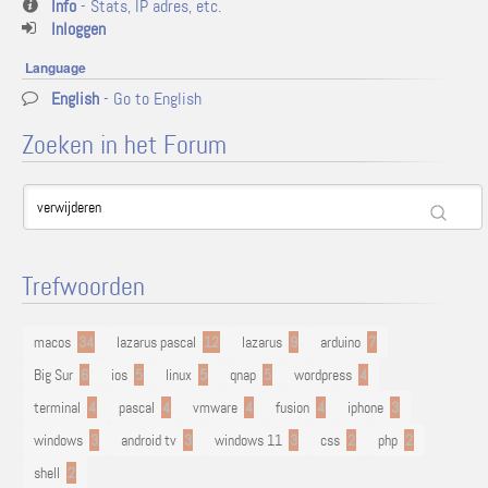
Info
- Stats, IP adres, etc.
Inloggen
Language
English
- Go to English
Zoeken in het Forum
Trefwoorden
macos
34
lazarus pascal
12
lazarus
9
arduino
7
Big Sur
6
ios
5
linux
5
qnap
5
wordpress
4
terminal
4
pascal
4
vmware
4
fusion
4
iphone
3
windows
3
android tv
3
windows 11
3
css
2
php
2
shell
2