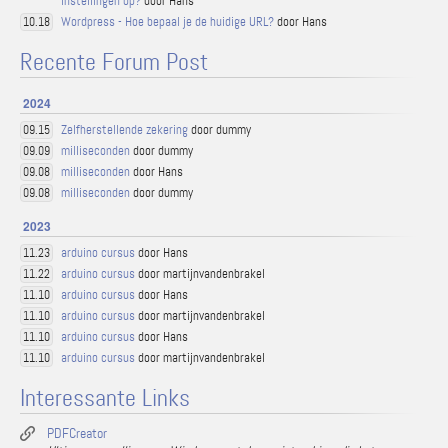
instellingen op?
door Hans
Wordpress - Hoe bepaal je de huidige URL?
door Hans
10.18
Recente Forum Post
2024
Zelfherstellende zekering
door dummy
09.15
milliseconden
door dummy
09.09
milliseconden
door Hans
09.08
milliseconden
door dummy
09.08
2023
arduino cursus
door Hans
11.23
arduino cursus
door martijnvandenbrakel
11.22
arduino cursus
door Hans
11.10
arduino cursus
door martijnvandenbrakel
11.10
arduino cursus
door Hans
11.10
arduino cursus
door martijnvandenbrakel
11.10
Interessante Links
PDFCreator