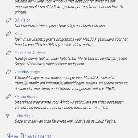
Ultieme aanvulling voor Windows met deze printer driver die het
mogelijk maakt om ALLES wat je kunt printen direct naar een PDF te
printen.
DJI Vision
DJI Phantom 2 Vision plus - Geweldige quadcopter drones ...
Burn
Klein maar krachtig gratis programma voor MacOS X gebruikers voor het
branden van CD's en DVD's (muziek, video, data).
Robots.txt Analyzer
Handige online tool om jouw Robots.txt file te testen, zonder dat je een
Google Webmaster tools account nodig hebt.
ViMediaManager
ViMediaManager is een media manager voor Mac OS X, welke het
mogelijk maakt om informatie, afbeeldingen, trailers, en andere extra te
downloaden voor films en TV Series, voor gebruik met b.v. XBMC.
XMedia Recode
Uitstekend programma voor Windows gebruikers om video bestanden
van het ene formaat maar het andere formaat om te zetten.
Links Pagina
Deze en meer van onze favoriete link vindt je op de Links Pagina.
New Downloads