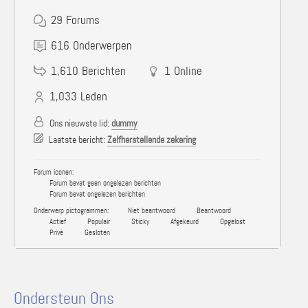
29
Forums
616
Onderwerpen
1,610
Berichten
1
Online
1,033
Leden
Ons nieuwste lid:
dummy
Laatste bericht:
Zelfherstellende zekering
Forum iconen:
Forum bevat geen ongelezen berichten
Forum bevat ongelezen berichten
Onderwerp pictogrammen:
Niet beantwoord
Beantwoord
Actief
Populair
Sticky
Afgekeurd
Opgelost
Privé
Gesloten
Ondersteun Ons