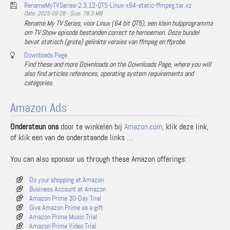
RenameMyTVSeries-2.3.12-QT5-Linux-x64-static-ffmpeg.tar.xz
Date: 2025-09-28 - Size: 78.3 MB
Rename My TV Series, voor Linux (64 bit QT5), een klein hulpprogramma
om TV Show episode bestanden correct te hernoemen. Deze bundel
bevat statisch (grote) gelinkte versies van ffmpeg en ffprobe.
Downloads Page
Find these and more Downloads on the Downloads Page, where you will
also find articles references, operating system requirements and
categories.
Amazon Ads
Ondersteun ons
door te winkelen bij
Amazon.com
, klik deze link,
of klik een van de onderstaande links …
You can also sponsor us through these Amazon offerings:
Do your shopping at Amazon
Business Account at Amazon
Amazon Prime 30-Day Trial
Give Amazon Prime as a gift
Amazon Prime Music Trial
Amazon Prime Video Trial