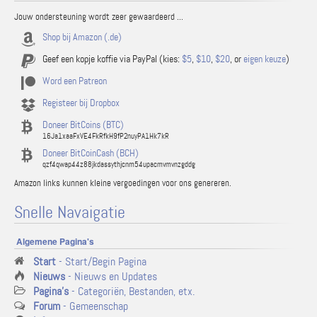
Jouw ondersteuning wordt zeer gewaardeerd ...
Shop bij Amazon (.de)
Geef een kopje koffie via PayPal (kies:
$5
,
$10
,
$20
, or
eigen keuze
)
Word een Patreon
Registeer bij Dropbox
Doneer BitCoins (BTC)
16Ja1xaaFxVE4FkRfkH9fP2nuyPA1Hk7kR
Doneer BitCoinCash (BCH)
qzf4qwap44z88jkdassythjcnm54upacmvmvnzgddg
Amazon links kunnen kleine vergoedingen voor ons genereren.
Snelle Navaigatie
Algemene Pagina's
Start
- Start/Begin Pagina
Nieuws
- Nieuws en Updates
Pagina's
- Categoriën, Bestanden, etx.
Forum
- Gemeenschap