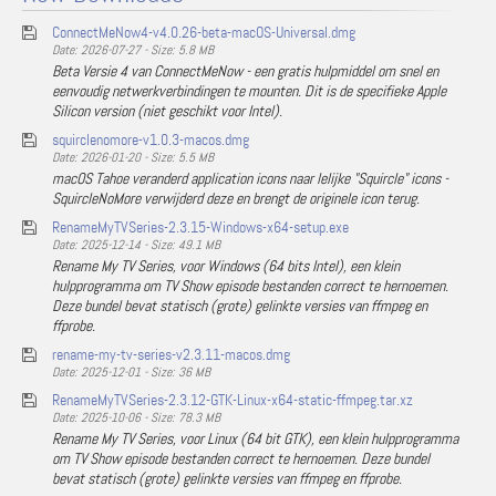
ConnectMeNow4-v4.0.26-beta-macOS-Universal.dmg
Date: 2026-07-27 - Size: 5.8 MB
Beta Versie 4 van ConnectMeNow - een gratis hulpmiddel om snel en
eenvoudig netwerkverbindingen te mounten. Dit is de specifieke Apple
Silicon version (niet geschikt voor Intel).
squirclenomore-v1.0.3-macos.dmg
Date: 2026-01-20 - Size: 5.5 MB
macOS Tahoe veranderd application icons naar lelijke "Squircle" icons -
SquircleNoMore verwijderd deze en brengt de originele icon terug.
RenameMyTVSeries-2.3.15-Windows-x64-setup.exe
Date: 2025-12-14 - Size: 49.1 MB
Rename My TV Series, voor Windows (64 bits Intel), een klein
hulpprogramma om TV Show episode bestanden correct te hernoemen.
Deze bundel bevat statisch (grote) gelinkte versies van ffmpeg en
ffprobe.
rename-my-tv-series-v2.3.11-macos.dmg
Date: 2025-12-01 - Size: 36 MB
RenameMyTVSeries-2.3.12-GTK-Linux-x64-static-ffmpeg.tar.xz
Date: 2025-10-06 - Size: 78.3 MB
Rename My TV Series, voor Linux (64 bit GTK), een klein hulpprogramma
om TV Show episode bestanden correct te hernoemen. Deze bundel
bevat statisch (grote) gelinkte versies van ffmpeg en ffprobe.