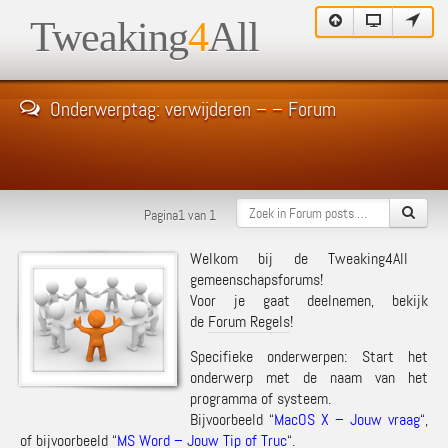
Tweaking
4
All
Onderwerptag: verwijderen – – Forum
Pagina1 van 1
Welkom bij de Tweaking4All
gemeenschapsforums!
Voor je gaat deelnemen, bekijk
de
Forum Regels
!
Specifieke onderwerpen: Start het
onderwerp met de naam van het
programma of systeem.
Bijvoorbeeld “
MacOS X – Jouw vraag
“,
of bijvoorbeeld “
MS Word – Jouw Tip of Truc
“.