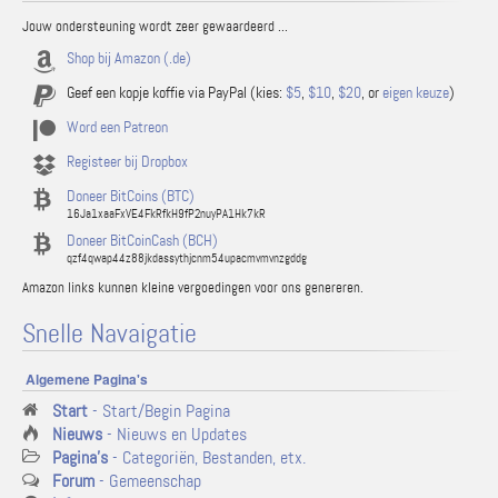
Jouw ondersteuning wordt zeer gewaardeerd ...
Shop bij Amazon (.de)
Geef een kopje koffie via PayPal (kies:
$5
,
$10
,
$20
, or
eigen keuze
)
Word een Patreon
Registeer bij Dropbox
Doneer BitCoins (BTC)
16Ja1xaaFxVE4FkRfkH9fP2nuyPA1Hk7kR
Doneer BitCoinCash (BCH)
qzf4qwap44z88jkdassythjcnm54upacmvmvnzgddg
Amazon links kunnen kleine vergoedingen voor ons genereren.
Snelle Navaigatie
Algemene Pagina's
Start
- Start/Begin Pagina
Nieuws
- Nieuws en Updates
Pagina's
- Categoriën, Bestanden, etx.
Forum
- Gemeenschap