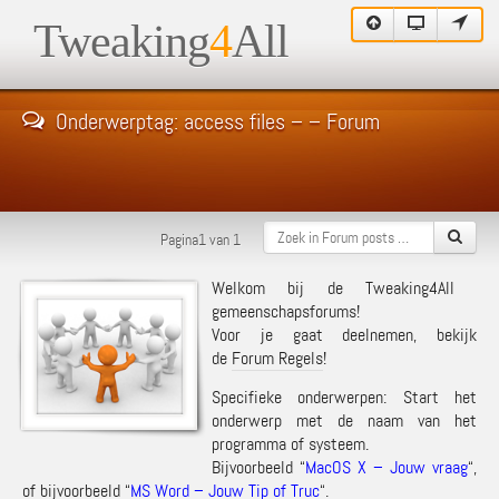
Tweaking
4
All
Onderwerptag: access files – – Forum
Pagina1 van 1
Welkom bij de Tweaking4All
gemeenschapsforums!
Voor je gaat deelnemen, bekijk
de
Forum Regels
!
Specifieke onderwerpen: Start het
onderwerp met de naam van het
programma of systeem.
Bijvoorbeeld “
MacOS X – Jouw vraag
“,
of bijvoorbeeld “
MS Word – Jouw Tip of Truc
“.