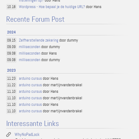
instellingen op?
door Hans
Wordpress - Hoe bepaal je de huidige URL?
door Hans
10.18
Recente Forum Post
2024
Zelfherstellende zekering
door dummy
09.15
milliseconden
door dummy
09.09
milliseconden
door Hans
09.08
milliseconden
door dummy
09.08
2023
arduino cursus
door Hans
11.23
arduino cursus
door martijnvandenbrakel
11.22
arduino cursus
door Hans
11.10
arduino cursus
door martijnvandenbrakel
11.10
arduino cursus
door Hans
11.10
arduino cursus
door martijnvandenbrakel
11.10
Interessante Links
WhyNoPadLock