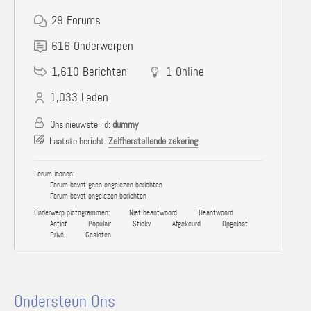
29
Forums
616
Onderwerpen
1,610
Berichten
1
Online
1,033
Leden
Ons nieuwste lid:
dummy
Laatste bericht:
Zelfherstellende zekering
Forum iconen:
Forum bevat geen ongelezen berichten
Forum bevat ongelezen berichten
Onderwerp pictogrammen:
Niet beantwoord
Beantwoord
Actief
Populair
Sticky
Afgekeurd
Opgelost
Privé
Gesloten
Ondersteun Ons