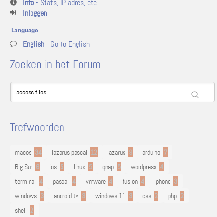
Info
- Stats, IP adres, etc.
Inloggen
Language
English
- Go to English
Zoeken in het Forum
Trefwoorden
macos
34
lazarus pascal
12
lazarus
9
arduino
7
Big Sur
6
ios
5
linux
5
qnap
5
wordpress
4
terminal
4
pascal
4
vmware
4
fusion
4
iphone
3
windows
3
android tv
3
windows 11
3
css
2
php
2
shell
2