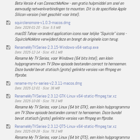
Beta Versie 4 van ConnectMeNow - een gratis hulpmiddel om snel en
eenvoudig netwerkverbindingen te mounten. Dit is de specifieke Apple
Silicon version (niet geschikt voor Intel).
squirclenomore-v1.0.3-macos.dmg
Date: 2026-01-20 - Size: 5.5 MB
macOS Tahoe veranderd application icons naar lelijke "Squircle" icons -
SquircleNoMore verwijderd deze en brengt de originele icon terug.
RenameMyTVSeries-2.3.15-Windows-x64-setup.exe
Date: 2025-12-14 - Size: 49.1 MB
Rename My TV Series, voor Windows (64 bits Intel), een klein
hulpprogramma om TV Show episode bestanden correct te hernoemen.
Deze bundel bevat statisch (grote) gelinkte versies van ffmpeg en
ffprobe.
rename-my-tv-series-v2.3.11-macos.dmg
Date: 2025-12-01 - Size: 36 MB
RenameMyTVSeries-2.3.12-GTK-Linux-x64-static-ffmpeg.tar.xz
Date: 2025-10-06 - Size: 78.3 MB
Rename My TV Series, voor Linux (64 bit GTK), een klein hulpprogramma
om TV Show episode bestanden correct te hernoemen. Deze bundel
bevat statisch (grote) gelinkte versies van ffmpeg en ffprobe.
RenameMyTVSeries-2.3.12-QT5-Linux-x64-static-ffmpeg.tar.xz
Date: 2025-09-28 - Size: 78.3 MB
Rename My TV Series, voor Linux (64 bit QT5), een klein hulpprogramma