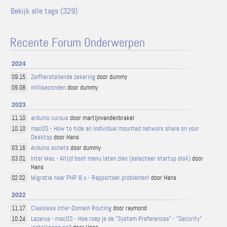
Bekijk alle tags (329)
Recente Forum Onderwerpen
2024
Zelfherstellende zekering
door dummy
09.15
milliseconden
door dummy
09.08
2023
arduino cursus
door martijnvandenbrakel
11.10
macOS - How to hide an individual mounted network share on your
10.10
Desktop
door Hans
Arduino schets
door dummy
03.16
Intel Mac - Altijd boot menu laten zien (selecteer startup disk)
door
03.01
Hans
Migratie naar PHP 8.x - Rapporteer problemen!
door Hans
02.02
2022
Classless Inter-Domain Routing
door raymond
11.17
Lazarus - macOS - Hoe roep je de "System Preferences" - "Security"
10.24