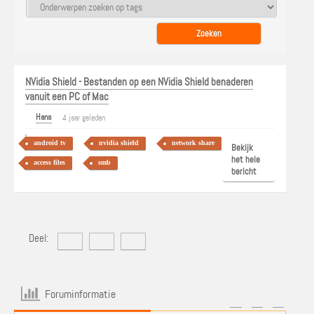
NVidia Shield - Bestanden op een NVidia Shield benaderen
vanuit een PC of Mac
Hans
4 jaar geleden
android tv
nvidia shield
network share
Bekijk
het hele
access files
smb
bericht
Deel:
Foruminformatie