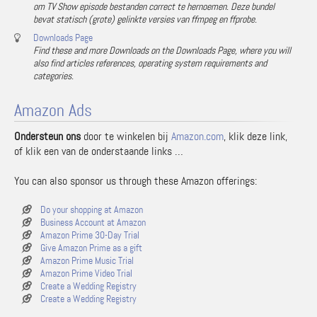
om TV Show episode bestanden correct te hernoemen. Deze bundel
bevat statisch (grote) gelinkte versies van ffmpeg en ffprobe.
Downloads Page
Find these and more Downloads on the Downloads Page, where you will
also find articles references, operating system requirements and
categories.
Amazon Ads
Ondersteun ons
door te winkelen bij
Amazon.com
, klik deze link,
of klik een van de onderstaande links …
You can also sponsor us through these Amazon offerings:
Do your shopping at Amazon
Business Account at Amazon
Amazon Prime 30-Day Trial
Give Amazon Prime as a gift
Amazon Prime Music Trial
Amazon Prime Video Trial
Create a Wedding Registry
Create a Wedding Registry