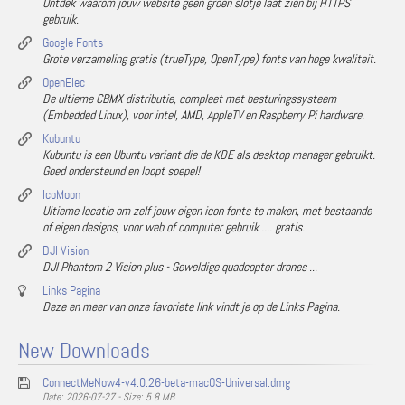
Ontdek waarom jouw website geen groen slotje laat zien bij HTTPS
gebruik.
Google Fonts
Grote verzameling gratis (trueType, OpenType) fonts van hoge kwaliteit.
OpenElec
De ultieme CBMX distributie, compleet met besturingssysteem
(Embedded Linux), voor intel, AMD, AppleTV en Raspberry Pi hardware.
Kubuntu
Kubuntu is een Ubuntu variant die de KDE als desktop manager gebruikt.
Goed ondersteund en loopt soepel!
IcoMoon
Ultieme locatie om zelf jouw eigen icon fonts te maken, met bestaande
of eigen designs, voor web of computer gebruik .... gratis.
DJI Vision
DJI Phantom 2 Vision plus - Geweldige quadcopter drones ...
Links Pagina
Deze en meer van onze favoriete link vindt je op de Links Pagina.
New Downloads
ConnectMeNow4-v4.0.26-beta-macOS-Universal.dmg
Date: 2026-07-27 - Size: 5.8 MB