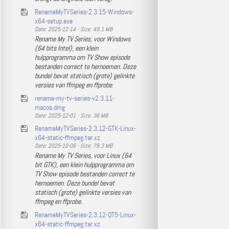
RenameMyTVSeries-2.3.15-Windows-
x64-setup.exe
Date: 2025-12-14 - Size: 49.1 MB
Rename My TV Series, voor Windows
(64 bits Intel), een klein
hulpprogramma om TV Show episode
bestanden correct te hernoemen. Deze
bundel bevat statisch (grote) gelinkte
versies van ffmpeg en ffprobe.
rename-my-tv-series-v2.3.11-
macos.dmg
Date: 2025-12-01 - Size: 36 MB
RenameMyTVSeries-2.3.12-GTK-Linux-
x64-static-ffmpeg.tar.xz
Date: 2025-10-06 - Size: 78.3 MB
Rename My TV Series, voor Linux (64
bit GTK), een klein hulpprogramma om
TV Show episode bestanden correct te
hernoemen. Deze bundel bevat
statisch (grote) gelinkte versies van
ffmpeg en ffprobe.
RenameMyTVSeries-2.3.12-QT5-Linux-
x64-static-ffmpeg.tar.xz