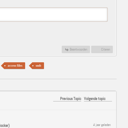
Beantwoorden
Citeren
access files
smb
Previous Topic
Volgende topic
4 jaar geleden
locker)