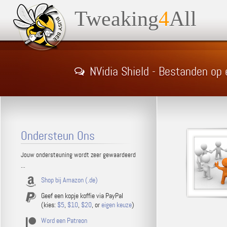
Tweaking
4
All
NVidia Shield - Bestanden op
Ondersteun Ons
Jouw ondersteuning wordt zeer gewaardeerd
...
Shop bij Amazon (.de)
Geef een kopje koffie via PayPal
(kies:
$5
,
$10
,
$20
, or
eigen keuze
)
Word een Patreon