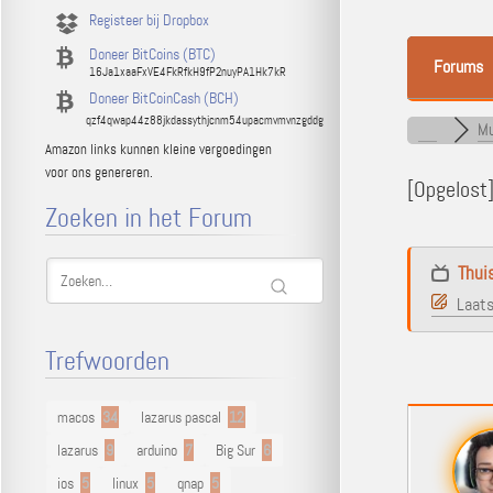
Registeer bij Dropbox
Doneer BitCoins (BTC)
Forums
16Ja1xaaFxVE4FkRfkH9fP2nuyPA1Hk7kR
Doneer BitCoinCash (BCH)
qzf4qwap44z88jkdassythjcnm54upacmvmvnzgddg
Mu
Amazon links kunnen kleine vergoedingen
voor ons genereren.
[Opgelost
Zoeken in het Forum
Thui
Laats
Trefwoorden
macos
34
lazarus pascal
12
lazarus
9
arduino
7
Big Sur
6
ios
5
linux
5
qnap
5