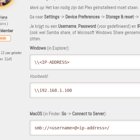
Merk op
: Het kan nodig zijn dat Plex geïnstalleerd moet staan.
Ga naar
Settings
->
Device Preferences
->
Storage & reset
->
Hans
ans)
Je krijgt nu een
Username
,
Password
(voor gedefinieerd) en
I
 Member
(ook wel Samba share, of Microsoft Windows Share genoemd)
min
zitten.
Windows
(in Explorer):
13 jaar geleden
ten: 3145
\\<IP-ADDRESS>
Voorbeeld:
\\192.168.1.100
MacOS
(in Finder:
Go
->
Connect to Server
):
smb://<username>@<ip-address>/