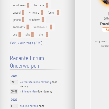
wordpress
4
terminal
4
pascal
4
vmware
4
fusion
4
(@h
iphone
3
windows
3
Famed
android tv
3
windows 11
3
Ad
css
2
php
2
shell
2
Deelgenomen: 
Bekijk alle tags (329)
Berich
Recente Forum
Onderwerpen
2024
Zelfherstellende zekering
door
09.15
dummy
milliseconden
door dummy
09.08
2023
arduino cursus
door
11.10