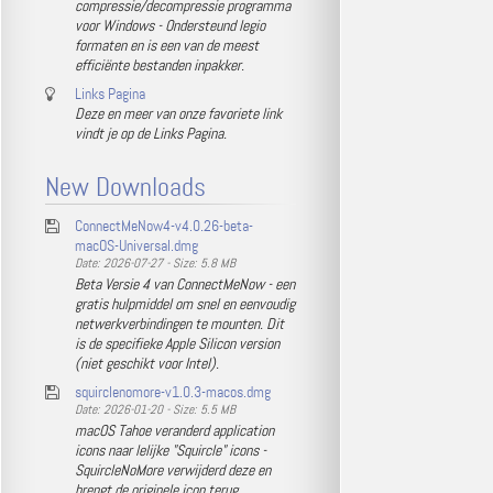
compressie/decompressie programma
voor Windows - Ondersteund legio
formaten en is een van de meest
efficiënte bestanden inpakker.
Links Pagina
Deze en meer van onze favoriete link
vindt je op de Links Pagina.
New Downloads
ConnectMeNow4-v4.0.26-beta-
macOS-Universal.dmg
Date: 2026-07-27 - Size: 5.8 MB
Beta Versie 4 van ConnectMeNow - een
gratis hulpmiddel om snel en eenvoudig
netwerkverbindingen te mounten. Dit
is de specifieke Apple Silicon version
(niet geschikt voor Intel).
squirclenomore-v1.0.3-macos.dmg
Date: 2026-01-20 - Size: 5.5 MB
macOS Tahoe veranderd application
icons naar lelijke "Squircle" icons -
SquircleNoMore verwijderd deze en
brengt de originele icon terug.