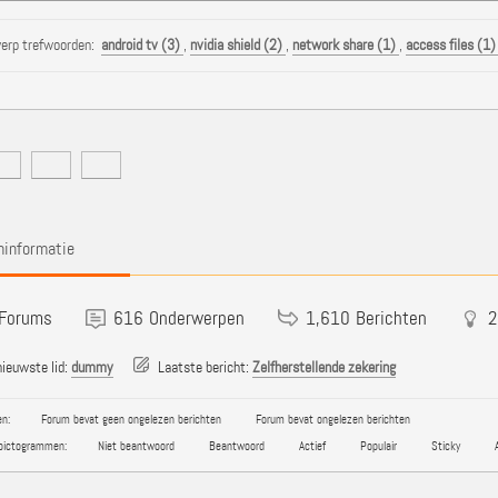
erp trefwoorden:
android tv (3)
,
nvidia shield (2)
,
network share (1)
,
access files (1
informatie
Forums
616
Onderwerpen
1,610
Berichten
2
ieuwste lid:
dummy
Laatste bericht:
Zelfherstellende zekering
n:
Forum bevat geen ongelezen berichten
Forum bevat ongelezen berichten
pictogrammen:
Niet beantwoord
Beantwoord
Actief
Populair
Sticky
A