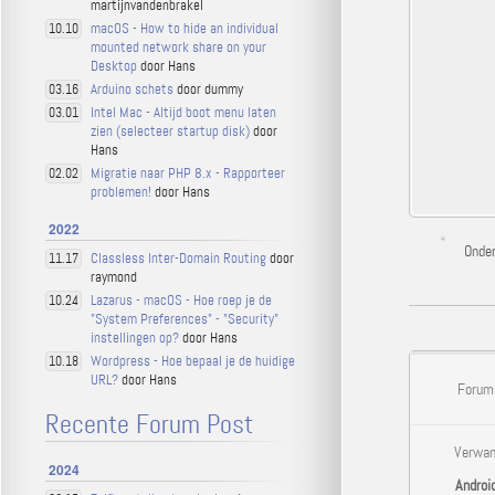
martijnvandenbrakel
macOS - How to hide an individual
10.10
mounted network share on your
Desktop
door Hans
Arduino schets
door dummy
03.16
Intel Mac - Altijd boot menu laten
03.01
zien (selecteer startup disk)
door
Hans
Migratie naar PHP 8.x - Rapporteer
02.02
problemen!
door Hans
2022
Onde
Classless Inter-Domain Routing
door
11.17
raymond
Lazarus - macOS - Hoe roep je de
10.24
"System Preferences" - "Security"
instellingen op?
door Hans
Wordpress - Hoe bepaal je de huidige
10.18
URL?
door Hans
Forums
Recente Forum Post
Verwan
2024
Androi