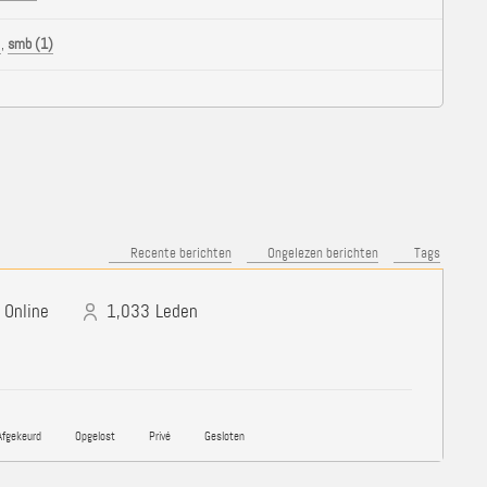
)
,
smb (1)
Recente berichten
Ongelezen berichten
Tags
Online
1,033
Leden
fgekeurd
Opgelost
Privé
Gesloten