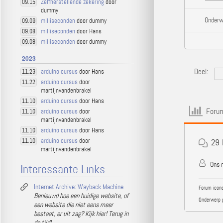
Zelfherstellende zekering
door
09.15
dummy
Onderw
milliseconden
door dummy
09.09
milliseconden
door Hans
09.08
milliseconden
door dummy
09.08
2023
Deel:
arduino cursus
door Hans
11.23
arduino cursus
door
11.22
martijnvandenbrakel
arduino cursus
door Hans
11.10
Forum
arduino cursus
door
11.10
martijnvandenbrakel
arduino cursus
door Hans
11.10
arduino cursus
door
11.10
29
martijnvandenbrakel
Ons n
Interessante Links
Internet Archive: Wayback Machine
Forum icone
Benieuwd hoe een huidige website, of
Onderwerp 
een website die niet eens meer
bestaat, er uit zag? Kijk hier! Terug in
de tijd!