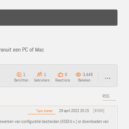
vanuit een PC of Mac
1
1
0
3,446
Berichten
Gebruikers
Reactions
Bekeken
RSS
29 april 2022 20:15
[#589]
Topic starter
bewerken van configuratie bestanden (KODI b.v.) or downloaden van