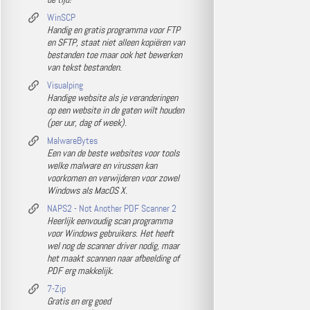
WinSCP
Handig en gratis programma voor FTP
en SFTP, staat niet alleen kopiëren van
bestanden toe maar ook het bewerken
van tekst bestanden.
Visualping
Handige website als je veranderingen
op een website in de gaten wilt houden
(per uur, dag of week).
MalwareBytes
Een van de beste websites voor tools
welke malware en virussen kan
voorkomen en verwijderen voor zowel
Windows als MacOS X.
NAPS2 - Not Another PDF Scanner 2
Heerlijk eenvoudig scan programma
voor Windows gebruikers. Het heeft
wel nog de scanner driver nodig, maar
het maakt scannen naar afbeelding of
PDF erg makkelijk.
7-Zip
Gratis en erg goed