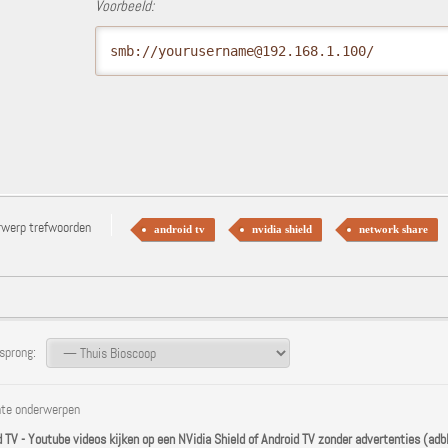
Voorbeeld:
smb://yourusername@192.168.1.100/
rwerp trefwoorden
android tv
nvidia shield
network share
prong:
te onderwerpen
d TV - Youtube videos kijken op een NVidia Shield of Android TV zonder advertenties (adb