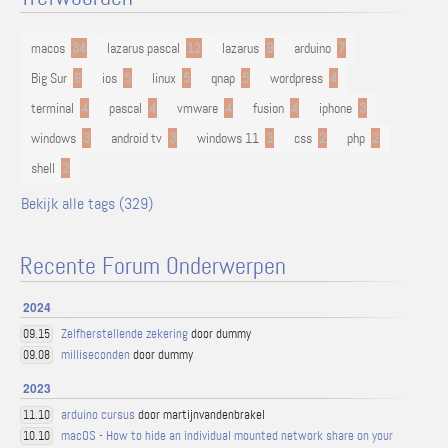
macos
34
lazarus pascal
12
lazarus
9
arduino
7
Big Sur
6
ios
5
linux
5
qnap
5
wordpress
4
terminal
4
pascal
4
vmware
4
fusion
4
iphone
3
windows
3
android tv
3
windows 11
3
css
2
php
2
shell
2
Bekijk alle tags (329)
Recente Forum Onderwerpen
2024
Zelfherstellende zekering
door dummy
09.15
milliseconden
door dummy
09.08
2023
arduino cursus
door martijnvandenbrakel
11.10
macOS - How to hide an individual mounted network share on your
10.10