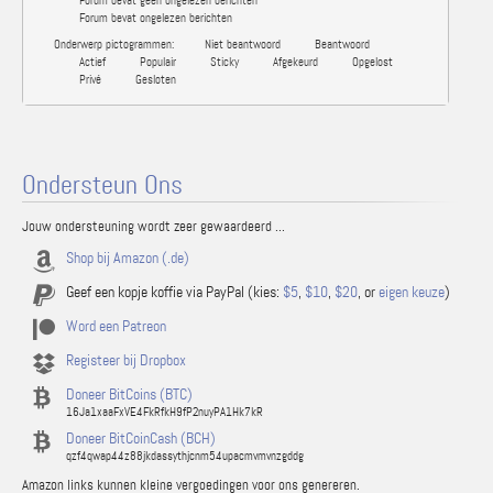
Forum bevat geen ongelezen berichten
Forum bevat ongelezen berichten
Onderwerp pictogrammen:
Niet beantwoord
Beantwoord
Actief
Populair
Sticky
Afgekeurd
Opgelost
Privé
Gesloten
Ondersteun Ons
Jouw ondersteuning wordt zeer gewaardeerd ...
Shop bij Amazon (.de)
Geef een kopje koffie via PayPal (kies:
$5
,
$10
,
$20
, or
eigen keuze
)
Word een Patreon
Registeer bij Dropbox
Doneer BitCoins (BTC)
16Ja1xaaFxVE4FkRfkH9fP2nuyPA1Hk7kR
Doneer BitCoinCash (BCH)
qzf4qwap44z88jkdassythjcnm54upacmvmvnzgddg
Amazon links kunnen kleine vergoedingen voor ons genereren.