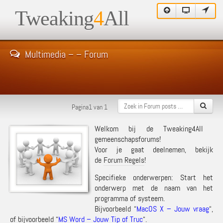
Tweaking
4
All
Multimedia – – Forum
Pagina1 van 1
Welkom bij de Tweaking4All
gemeenschapsforums!
Voor je gaat deelnemen, bekijk
de
Forum Regels
!
Specifieke onderwerpen: Start het
onderwerp met de naam van het
programma of systeem.
Bijvoorbeeld “
MacOS X – Jouw vraag
“,
of bijvoorbeeld “
MS Word – Jouw Tip of Truc
“.