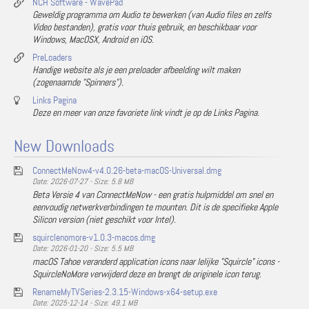
NCH Software - WavePad
Geweldig programma om Audio te bewerken (van Audio files en zelfs
Video bestanden), gratis voor thuis gebruik, en beschikbaar voor
Windows, MacOSX, Android en iOS.
PreLoaders
Handige website als je een preloader afbeelding wilt maken
(zogenaamde "Spinners").
Links Pagina
Deze en meer van onze favoriete link vindt je op de Links Pagina.
New Downloads
ConnectMeNow4-v4.0.26-beta-macOS-Universal.dmg
Date: 2026-07-27 - Size: 5.8 MB
Beta Versie 4 van ConnectMeNow - een gratis hulpmiddel om snel en
eenvoudig netwerkverbindingen te mounten. Dit is de specifieke Apple
Silicon version (niet geschikt voor Intel).
squirclenomore-v1.0.3-macos.dmg
Date: 2026-01-20 - Size: 5.5 MB
macOS Tahoe veranderd application icons naar lelijke "Squircle" icons -
SquircleNoMore verwijderd deze en brengt de originele icon terug.
RenameMyTVSeries-2.3.15-Windows-x64-setup.exe
Date: 2025-12-14 - Size: 49.1 MB