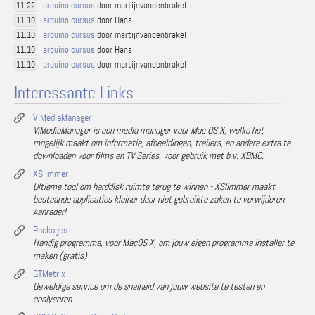
arduino cursus
door martijnvandenbrakel
11.22
arduino cursus
door Hans
11.10
arduino cursus
door martijnvandenbrakel
11.10
arduino cursus
door Hans
11.10
arduino cursus
door martijnvandenbrakel
11.10
Interessante Links
ViMediaManager
ViMediaManager is een media manager voor Mac OS X, welke het
mogelijk maakt om informatie, afbeeldingen, trailers, en andere extra te
downloaden voor films en TV Series, voor gebruik met b.v. XBMC.
XSlimmer
Ultieme tool om harddisk ruimte terug te winnen - XSlimmer maakt
bestaande applicaties kleiner door niet gebruikte zaken te verwijderen.
Aanrader!
Packages
Handig programma, voor MacOS X, om jouw eigen programma installer te
maken (gratis)
GTMetrix
Geweldige service om de snelheid van jouw website te testen en
analyseren.