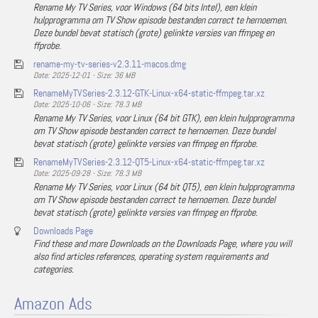
Rename My TV Series, voor Windows (64 bits Intel), een klein
hulpprogramma om TV Show episode bestanden correct te hernoemen.
Deze bundel bevat statisch (grote) gelinkte versies van ffmpeg en
ffprobe.
rename-my-tv-series-v2.3.11-macos.dmg
Date: 2025-12-01 - Size: 36 MB
RenameMyTVSeries-2.3.12-GTK-Linux-x64-static-ffmpeg.tar.xz
Date: 2025-10-06 - Size: 78.3 MB
Rename My TV Series, voor Linux (64 bit GTK), een klein hulpprogramma
om TV Show episode bestanden correct te hernoemen. Deze bundel
bevat statisch (grote) gelinkte versies van ffmpeg en ffprobe.
RenameMyTVSeries-2.3.12-QT5-Linux-x64-static-ffmpeg.tar.xz
Date: 2025-09-28 - Size: 78.3 MB
Rename My TV Series, voor Linux (64 bit QT5), een klein hulpprogramma
om TV Show episode bestanden correct te hernoemen. Deze bundel
bevat statisch (grote) gelinkte versies van ffmpeg en ffprobe.
Downloads Page
Find these and more Downloads on the Downloads Page, where you will
also find articles references, operating system requirements and
categories.
Amazon Ads