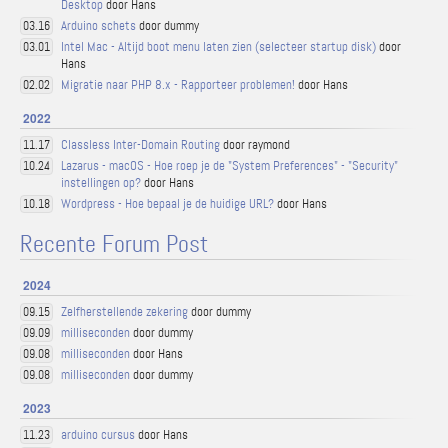
Desktop
door Hans
Arduino schets
door dummy
03.16
Intel Mac - Altijd boot menu laten zien (selecteer startup disk)
door
03.01
Hans
Migratie naar PHP 8.x - Rapporteer problemen!
door Hans
02.02
2022
Classless Inter-Domain Routing
door raymond
11.17
Lazarus - macOS - Hoe roep je de "System Preferences" - "Security"
10.24
instellingen op?
door Hans
Wordpress - Hoe bepaal je de huidige URL?
door Hans
10.18
Recente Forum Post
2024
Zelfherstellende zekering
door dummy
09.15
milliseconden
door dummy
09.09
milliseconden
door Hans
09.08
milliseconden
door dummy
09.08
2023
arduino cursus
door Hans
11.23