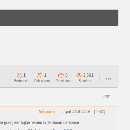
1
1
0
2,681
Berichten
Gebruikers
Reactions
Bekeken
RSS
5 april 2019 13:59
[#462]
Topic starter
ilde graag een kijkje nemen in de Sonarr database.