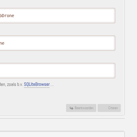
bDrone
ne 
en, zoals b.v.
SQLiteBrowser
…
Beantwoorden
Citeren