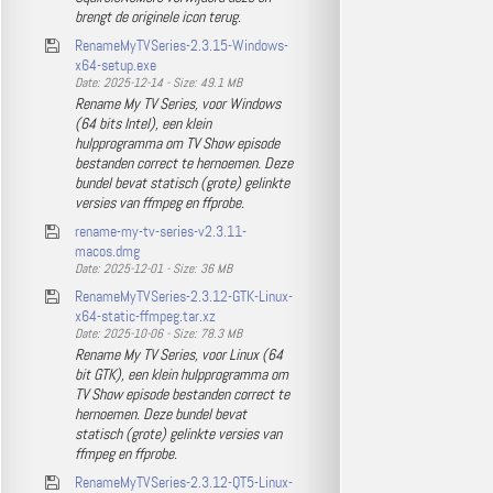
brengt de originele icon terug.
RenameMyTVSeries-2.3.15-Windows-
x64-setup.exe
Date: 2025-12-14 - Size: 49.1 MB
Rename My TV Series, voor Windows
(64 bits Intel), een klein
hulpprogramma om TV Show episode
bestanden correct te hernoemen. Deze
bundel bevat statisch (grote) gelinkte
versies van ffmpeg en ffprobe.
rename-my-tv-series-v2.3.11-
macos.dmg
Date: 2025-12-01 - Size: 36 MB
RenameMyTVSeries-2.3.12-GTK-Linux-
x64-static-ffmpeg.tar.xz
Date: 2025-10-06 - Size: 78.3 MB
Rename My TV Series, voor Linux (64
bit GTK), een klein hulpprogramma om
TV Show episode bestanden correct te
hernoemen. Deze bundel bevat
statisch (grote) gelinkte versies van
ffmpeg en ffprobe.
RenameMyTVSeries-2.3.12-QT5-Linux-