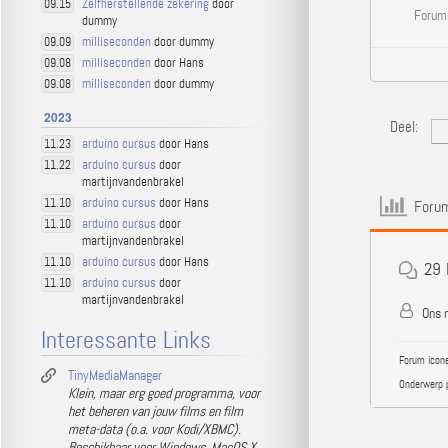
Zelfherstellende zekering
door
09.15
Forums
dummy
milliseconden
door dummy
09.09
milliseconden
door Hans
09.08
milliseconden
door dummy
09.08
2023
Deel:
arduino cursus
door Hans
11.23
arduino cursus
door
11.22
martijnvandenbrakel
arduino cursus
door Hans
11.10
Forum
arduino cursus
door
11.10
martijnvandenbrakel
arduino cursus
door Hans
11.10
29
arduino cursus
door
11.10
martijnvandenbrakel
Ons n
Interessante Links
Forum icone
TinyMediaManager
Onderwerp 
Klein, maar erg goed programma, voor
het beheren van jouw films en film
meta-data (o.a. voor Kodi/XBMC).
Beschikbaar voor Windows, MacOS X