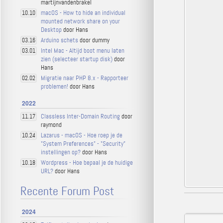
martijnvandenbrakel
macOS - How to hide an individual
10.10
mounted network share on your
Desktop
door Hans
Arduino schets
door dummy
03.16
Intel Mac - Altijd boot menu laten
03.01
zien (selecteer startup disk)
door
Hans
Migratie naar PHP 8.x - Rapporteer
02.02
problemen!
door Hans
2022
Classless Inter-Domain Routing
door
11.17
raymond
Lazarus - macOS - Hoe roep je de
10.24
"System Preferences" - "Security"
instellingen op?
door Hans
Wordpress - Hoe bepaal je de huidige
10.18
URL?
door Hans
Recente Forum Post
2024