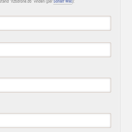
stand “nzbdrone.db” vinden (per
Sonarr Wiki
):