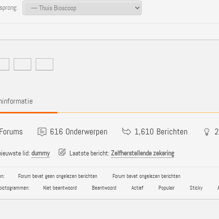
prong:
informatie
Forums
616
Onderwerpen
1,610
Berichten
2
ieuwste lid:
dummy
Laatste bericht:
Zelfherstellende zekering
n:
Forum bevat geen ongelezen berichten
Forum bevat ongelezen berichten
pictogrammen:
Niet beantwoord
Beantwoord
Actief
Populair
Sticky
A