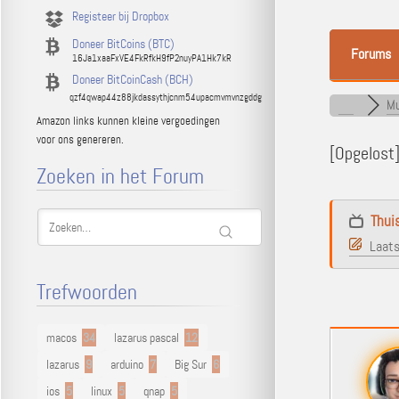
Registeer bij Dropbox
Doneer BitCoins (BTC)
Forums
16Ja1xaaFxVE4FkRfkH9fP2nuyPA1Hk7kR
Doneer BitCoinCash (BCH)
qzf4qwap44z88jkdassythjcnm54upacmvmvnzgddg
Mu
Amazon links kunnen kleine vergoedingen
voor ons genereren.
[Opgelost
Zoeken in het Forum
Thui
Laats
Trefwoorden
macos
34
lazarus pascal
12
lazarus
9
arduino
7
Big Sur
6
ios
5
linux
5
qnap
5