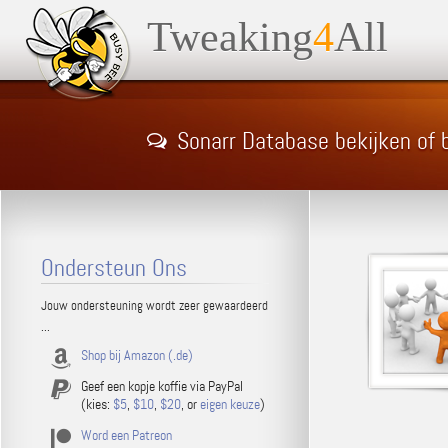
Tweaking
4
All
Sonarr Database bekijken of
Ondersteun Ons
Jouw ondersteuning wordt zeer gewaardeerd
...
Shop bij Amazon (.de)
Geef een kopje koffie via PayPal
(kies:
$5
,
$10
,
$20
, or
eigen keuze
)
Word een Patreon