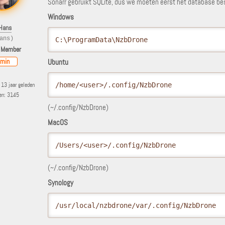
Sonarr gebruikt SQLite, dus we moeten eerst het database be
Windows
Hans
ans)
C:\ProgramData\NzbDrone
 Member
min
Ubuntu
13 jaar geleden
/home/<user>/.config/NzbDrone 
ten: 3145
(~/.config/NzbDrone)
MacOS
/Users/<user>/.config/NzbDrone 
(~/.config/NzbDrone)
Synology
/usr/local/nzbdrone/var/.config/NzbDrone