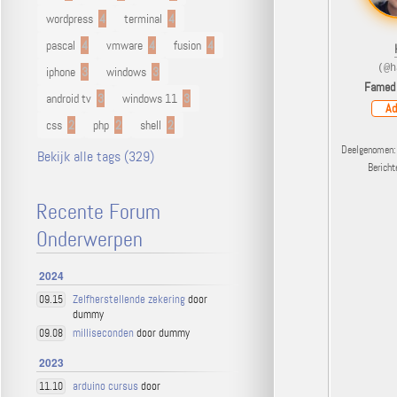
wordpress
4
terminal
4
pascal
4
vmware
4
fusion
4
(@h
iphone
3
windows
3
Famed
android tv
3
windows 11
3
Ad
css
2
php
2
shell
2
Deelgenomen: 
Bekijk alle tags (329)
Berich
Recente Forum
Onderwerpen
2024
Zelfherstellende zekering
door
09.15
dummy
milliseconden
door dummy
09.08
2023
arduino cursus
door
11.10