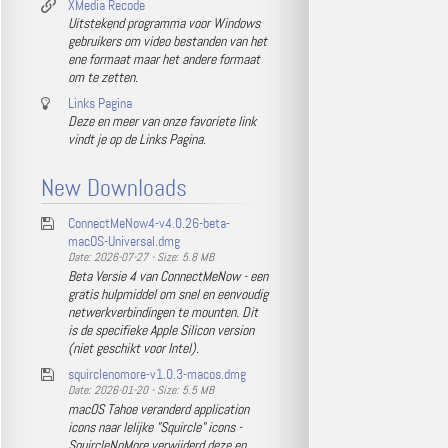
XMedia Recode
Uitstekend programma voor Windows
gebruikers om video bestanden van het
ene formaat maar het andere formaat
om te zetten.
Links Pagina
Deze en meer van onze favoriete link
vindt je op de Links Pagina.
New Downloads
ConnectMeNow4-v4.0.26-beta-
macOS-Universal.dmg
Date: 2026-07-27 - Size: 5.8 MB
Beta Versie 4 van ConnectMeNow - een
gratis hulpmiddel om snel en eenvoudig
netwerkverbindingen te mounten. Dit
is de specifieke Apple Silicon version
(niet geschikt voor Intel).
squirclenomore-v1.0.3-macos.dmg
Date: 2026-01-20 - Size: 5.5 MB
macOS Tahoe veranderd application
icons naar lelijke "Squircle" icons -
SquircleNoMore verwijderd deze en