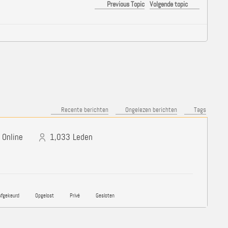
Previous Topic
Volgende topic
Recente berichten
Ongelezen berichten
Tags
Online
1,033
Leden
fgekeurd
Opgelost
Privé
Gesloten