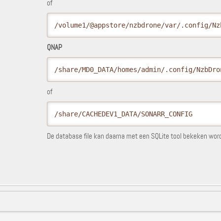
of
/volume1/@appstore/nzbdrone/var/.config/Nz
QNAP
/share/MD0_DATA/homes/admin/.config/NzbDro
of
/share/CACHEDEV1_DATA/SONARR_CONFIG
De database file kan daarna met een SQLite tool bekeken word