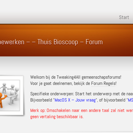
Start
 bewerken – – Thuis Bioscoop – Forum
Welkom bij de Tweaking4All gemeenschapsforums!
Voor je gaat deelnemen, bekijk de
Forum Regels
!
Specifieke onderwerpen: Start het onderwerp met de na
Bijvoorbeeld “
MacOS X – Jouw vraag
“, of bijvoorbeeld “
MS
Merk op: Omschakelen naar een andere taal zal niet werk
geen vertaling beschikbaar is.