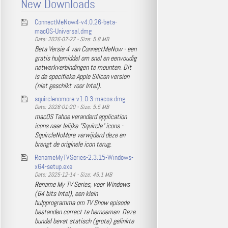
New Downloads
ConnectMeNow4-v4.0.26-beta-
macOS-Universal.dmg
Date: 2026-07-27 - Size: 5.8 MB
Beta Versie 4 van ConnectMeNow - een
gratis hulpmiddel om snel en eenvoudig
netwerkverbindingen te mounten. Dit
is de specifieke Apple Silicon version
(niet geschikt voor Intel).
squirclenomore-v1.0.3-macos.dmg
Date: 2026-01-20 - Size: 5.5 MB
macOS Tahoe veranderd application
icons naar lelijke "Squircle" icons -
SquircleNoMore verwijderd deze en
brengt de originele icon terug.
RenameMyTVSeries-2.3.15-Windows-
x64-setup.exe
Date: 2025-12-14 - Size: 49.1 MB
Rename My TV Series, voor Windows
(64 bits Intel), een klein
hulpprogramma om TV Show episode
bestanden correct te hernoemen. Deze
bundel bevat statisch (grote) gelinkte