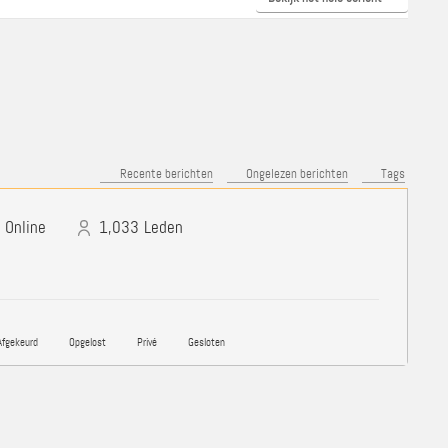
Recente berichten
Ongelezen berichten
Tags
Online
1,033
Leden
fgekeurd
Opgelost
Privé
Gesloten