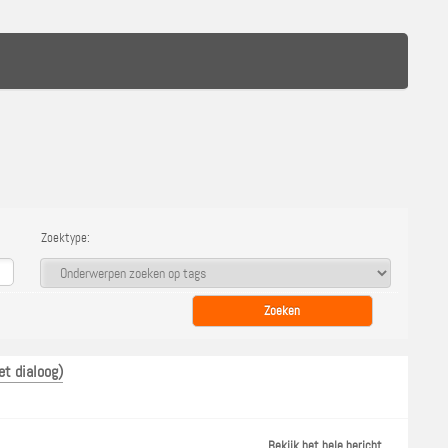
Zoektype:
t dialoog)
Bekijk het hele bericht