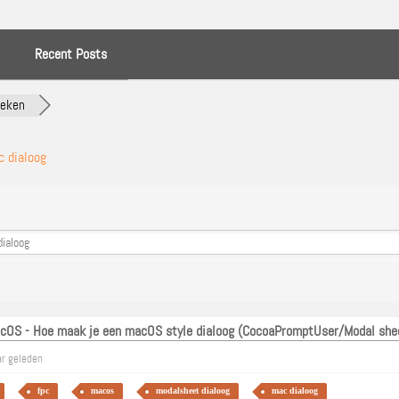
Recent Posts
oeken
 dialoog
cOS - Hoe maak je een macOS style dialoog (CocoaPromptUser/Modal shee
ar geleden
fpc
macos
modalsheet dialoog
mac dialoog