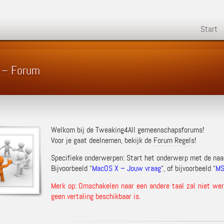
Start
 – Forum
Welkom bij de Tweaking4All gemeenschapsforums!
Voor je gaat deelnemen, bekijk de
Forum Regels
!
Specifieke onderwerpen: Start het onderwerp met de na
Bijvoorbeeld “
MacOS X – Jouw vraag
“, of bijvoorbeeld “
MS
Merk op: Omschakelen naar een andere taal zal niet werk
geen vertaling beschikbaar is.