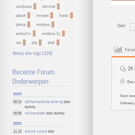
wordpress
4
terminal
4
pascal
4
vmware
4
fusion
4
iphone
3
windows
3
Deel:
android tv
3
windows 11
3
css
2
php
2
shell
2
Forum
Bekijk alle tags (329)
29
Recente Forum
Onderwerpen
Ons n
2024
Forum icone
Zelfherstellende zekering
door
09.15
Onderwerp 
dummy
milliseconden
door dummy
09.08
2023
arduino cursus
door
11.10