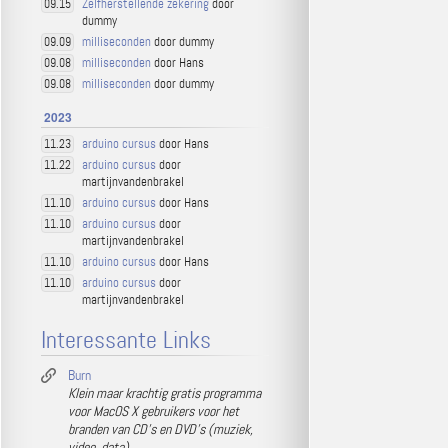
Zelfherstellende zekering
door
09.15
dummy
milliseconden
door dummy
09.09
milliseconden
door Hans
09.08
milliseconden
door dummy
09.08
2023
arduino cursus
door Hans
11.23
arduino cursus
door
11.22
martijnvandenbrakel
arduino cursus
door Hans
11.10
arduino cursus
door
11.10
martijnvandenbrakel
arduino cursus
door Hans
11.10
arduino cursus
door
11.10
martijnvandenbrakel
Interessante Links
Burn
Klein maar krachtig gratis programma
voor MacOS X gebruikers voor het
branden van CD's en DVD's (muziek,
video, data).