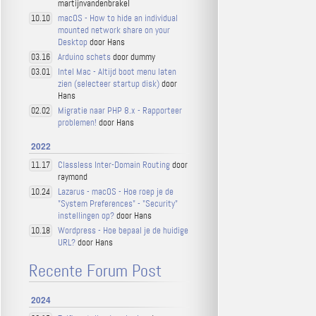
martijnvandenbrakel
macOS - How to hide an individual
10.10
mounted network share on your
Desktop
door Hans
Arduino schets
door dummy
03.16
Intel Mac - Altijd boot menu laten
03.01
zien (selecteer startup disk)
door
Hans
Migratie naar PHP 8.x - Rapporteer
02.02
problemen!
door Hans
2022
Classless Inter-Domain Routing
door
11.17
raymond
Lazarus - macOS - Hoe roep je de
10.24
"System Preferences" - "Security"
instellingen op?
door Hans
Wordpress - Hoe bepaal je de huidige
10.18
URL?
door Hans
Recente Forum Post
2024