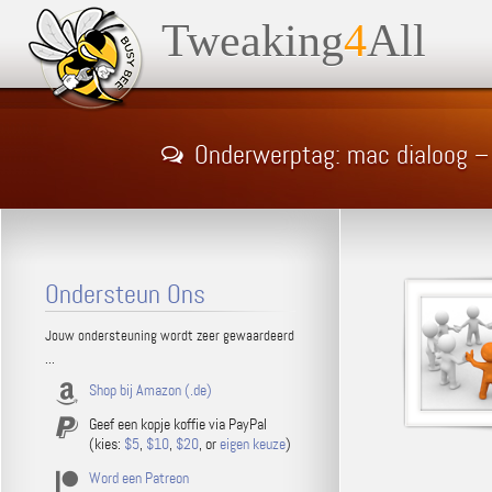
Tweaking
4
All
Onderwerptag: mac dialoog –
Ondersteun Ons
Jouw ondersteuning wordt zeer gewaardeerd
...
Shop bij Amazon (.de)
Geef een kopje koffie via PayPal
(kies:
$5
,
$10
,
$20
, or
eigen keuze
)
Word een Patreon