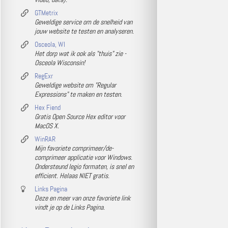
GTMetrix
Geweldige service om de snelheid van
jouw website te testen en analyseren.
Osceola, WI
Het dorp wat ik ook als "thuis" zie -
Osceola Wisconsin!
RegExr
Geweldige website om "Regular
Expressions" te maken en testen.
Hex Fiend
Gratis Open Source Hex editor voor
MacOS X.
WinRAR
Mijn favoriete comprimeer/de-
comprimeer applicatie voor Windows.
Ondersteund legio formaten, is snel en
efficient. Helaas NIET gratis.
Links Pagina
Deze en meer van onze favoriete link
vindt je op de Links Pagina.