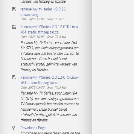
versies van ffmpeg en ffprobe.
rename-my-tv-series-v2.3.11-
macos.dmg
Date: 2025-12-01 - Size: 36 MB
RenameMyTVSeries-2.3.12-GTK-Linux-
x64-static-ffmpeg.tar.xz
Date: 2025-10-06 - Size: 78.3 MB
Rename My TV Series, voor Linux (64
bit GTK), een klein hulpprogramma om
TV Show episode bestanden correct te
hernoemen. Deze bundel bevat
statisch (grote) gelinkte versies van
ffmpeg en ffprobe.
RenameMyTVSeries-2.3.12-QT5-Linux-
x64-static-ffmpeg.tar.xz
Date: 2025-09-28 - Size: 78.3 MB
Rename My TV Series, voor Linux (64
bit QT5), een klein hulpprogramma om
TV Show episode bestanden correct te
hernoemen. Deze bundel bevat
statisch (grote) gelinkte versies van
ffmpeg en ffprobe.
Downloads Page
Find these and more Downloads on the