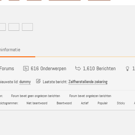
informatie
Forums
616
Onderwerpen
1,610
Berichten
1
ieuwste lid:
dummy
Laatste bericht:
Zelfherstellende zekering
n:
Forum bevat geen ongelezen berichten
Forum bevat ongelezen berichten
pictogrammen:
Niet beantwoord
Beantwoord
Actief
Populair
Sticky
A