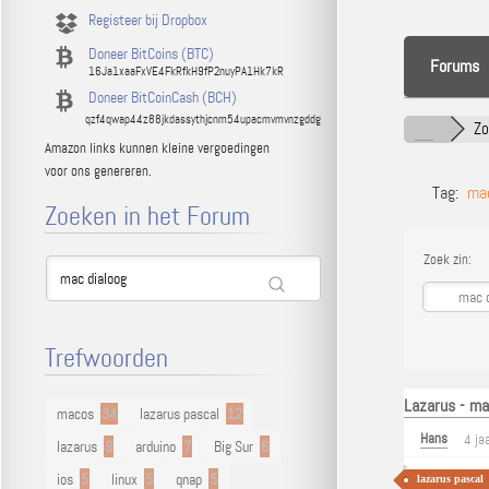
Registeer bij Dropbox
Doneer BitCoins (BTC)
Forums
16Ja1xaaFxVE4FkRfkH9fP2nuyPA1Hk7kR
Doneer BitCoinCash (BCH)
qzf4qwap44z88jkdassythjcnm54upacmvmvnzgddg
Z
Amazon links kunnen kleine vergoedingen
voor ons genereren.
Tag:
mac
Zoeken in het Forum
Zoek zin:
Trefwoorden
Lazarus - ma
macos
34
lazarus pascal
12
Hans
4 ja
lazarus
9
arduino
7
Big Sur
6
ios
5
linux
5
qnap
5
lazarus pascal