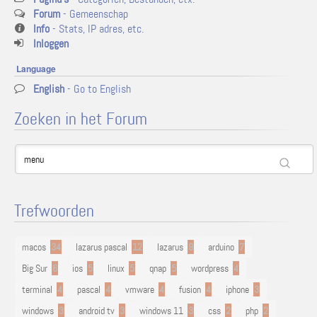
Forum
- Gemeenschap
Info
- Stats, IP adres, etc.
Inloggen
Language
English
- Go to English
Zoeken in het Forum
Trefwoorden
macos
34
lazarus pascal
12
lazarus
9
arduino
7
Big Sur
6
ios
5
linux
5
qnap
5
wordpress
4
terminal
4
pascal
4
vmware
4
fusion
4
iphone
3
windows
3
android tv
3
windows 11
3
css
2
php
2