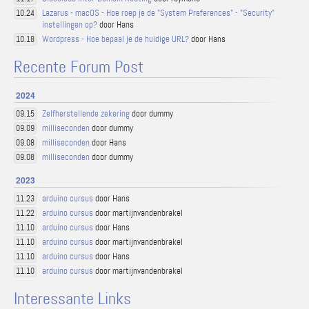
Lazarus - macOS - Hoe roep je de "System Preferences" - "Security"
10.24
instellingen op?
door Hans
Wordpress - Hoe bepaal je de huidige URL?
door Hans
10.18
Recente Forum Post
2024
Zelfherstellende zekering
door dummy
09.15
milliseconden
door dummy
09.09
milliseconden
door Hans
09.08
milliseconden
door dummy
09.08
2023
arduino cursus
door Hans
11.23
arduino cursus
door martijnvandenbrakel
11.22
arduino cursus
door Hans
11.10
arduino cursus
door martijnvandenbrakel
11.10
arduino cursus
door Hans
11.10
arduino cursus
door martijnvandenbrakel
11.10
Interessante Links