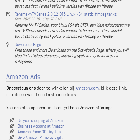
om TV Show episode bestanden correct te hernoemen. Deze bundel
bevat statisch (grote) gelinkte versies van ffmpeg en ffprobe.
RenameMyTVSeries-2.3.12-QT5-Linux-x64-static-ffmpeg.tar.xz
Date: 2025-09-28 - Size: 78.3 MB
Rename My TV Series, voor Linux (64 bit QT5), een klein hulpprogramma
om TV Show episode bestanden correct te hernoemen. Deze bundel
bevat statisch (grote) gelinkte versies van ffmpeg en ffprobe.
Downloads Page
Find these and more Downloads on the Downloads Page, where you will
also find articles references, operating system requirements and
categories.
Amazon Ads
Ondersteun ons
door te winkelen bij
Amazon.com
, klik deze link,
of klik een van de onderstaande links …
You can also sponsor us through these Amazon offerings:
Do your shopping at Amazon
Business Account at Amazon
Amazon Prime 30-Day Trial
Give Amazon Prime as a gift