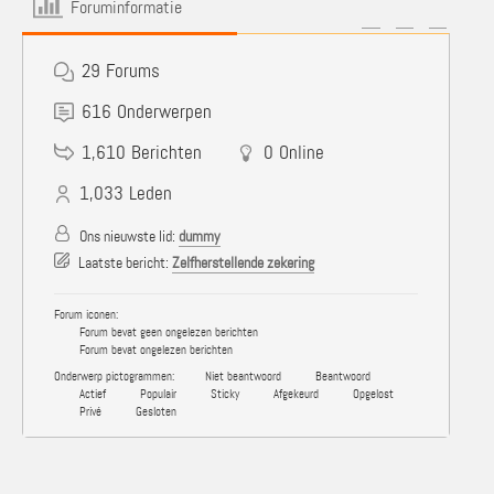
Foruminformatie
29
Forums
616
Onderwerpen
1,610
Berichten
0
Online
1,033
Leden
Ons nieuwste lid:
dummy
Laatste bericht:
Zelfherstellende zekering
Forum iconen:
Forum bevat geen ongelezen berichten
Forum bevat ongelezen berichten
Onderwerp pictogrammen:
Niet beantwoord
Beantwoord
Actief
Populair
Sticky
Afgekeurd
Opgelost
Privé
Gesloten