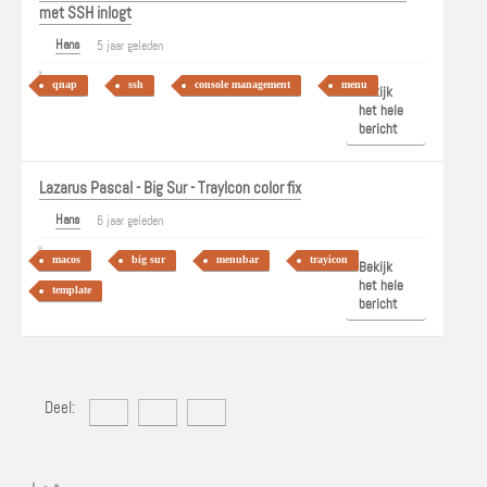
met SSH inlogt
Hans
5 jaar geleden
qnap
ssh
console management
menu
Bekijk
het hele
bericht
Lazarus Pascal - Big Sur - TrayIcon color fix
Hans
6 jaar geleden
macos
big sur
menubar
trayicon
Bekijk
het hele
template
bericht
Deel: