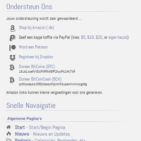
Ondersteun Ons
Jouw ondersteuning wordt zeer gewaardeerd ...
Shop bij Amazon (.de)
Geef een kopje koffie via PayPal (kies:
$5
,
$10
,
$20
, or
eigen keuze
)
Word een Patreon
Registeer bij Dropbox
Doneer BitCoins (BTC)
16Ja1xaaFxVE4FkRfkH9fP2nuyPA1Hk7kR
Doneer BitCoinCash (BCH)
qzf4qwap44z88jkdassythjcnm54upacmvmvnzgddg
Amazon links kunnen kleine vergoedingen voor ons genereren.
Snelle Navaigatie
Algemene Pagina's
Start
- Start/Begin Pagina
Nieuws
- Nieuws en Updates
Pagina's
- Categoriën, Bestanden, etx.