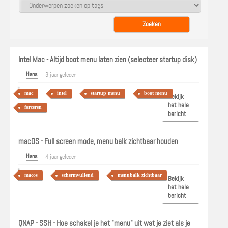
Intel Mac - Altijd boot menu laten zien (selecteer startup disk)
Hans
3 jaar geleden
mac
intel
startup menu
boot menu
Bekijk
het hele
forceren
bericht
macOS - Full screen mode, menu balk zichtbaar houden
Hans
4 jaar geleden
macos
schermvullend
menubalk zichtbaar
Bekijk
het hele
bericht
QNAP - SSH - Hoe schakel je het "menu" uit wat je ziet als je