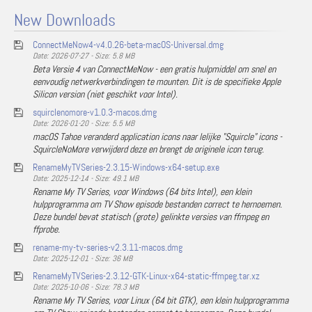
New Downloads
ConnectMeNow4-v4.0.26-beta-macOS-Universal.dmg
Date: 2026-07-27 - Size: 5.8 MB
Beta Versie 4 van ConnectMeNow - een gratis hulpmiddel om snel en
eenvoudig netwerkverbindingen te mounten. Dit is de specifieke Apple
Silicon version (niet geschikt voor Intel).
squirclenomore-v1.0.3-macos.dmg
Date: 2026-01-20 - Size: 5.5 MB
macOS Tahoe veranderd application icons naar lelijke "Squircle" icons -
SquircleNoMore verwijderd deze en brengt de originele icon terug.
RenameMyTVSeries-2.3.15-Windows-x64-setup.exe
Date: 2025-12-14 - Size: 49.1 MB
Rename My TV Series, voor Windows (64 bits Intel), een klein
hulpprogramma om TV Show episode bestanden correct te hernoemen.
Deze bundel bevat statisch (grote) gelinkte versies van ffmpeg en
ffprobe.
rename-my-tv-series-v2.3.11-macos.dmg
Date: 2025-12-01 - Size: 36 MB
RenameMyTVSeries-2.3.12-GTK-Linux-x64-static-ffmpeg.tar.xz
Date: 2025-10-06 - Size: 78.3 MB
Rename My TV Series, voor Linux (64 bit GTK), een klein hulpprogramma