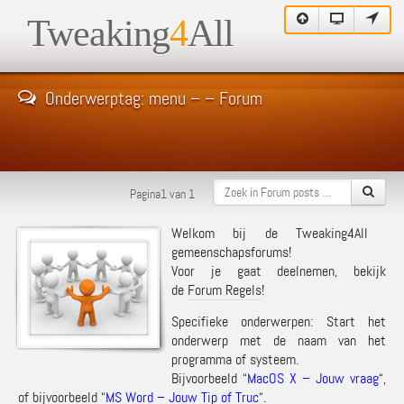
Tweaking
4
All
Onderwerptag: menu – – Forum
Pagina1 van 1
Welkom bij de Tweaking4All
gemeenschapsforums!
Voor je gaat deelnemen, bekijk
de
Forum Regels
!
Specifieke onderwerpen: Start het
onderwerp met de naam van het
programma of systeem.
Bijvoorbeeld “
MacOS X – Jouw vraag
“,
of bijvoorbeeld “
MS Word – Jouw Tip of Truc
“.