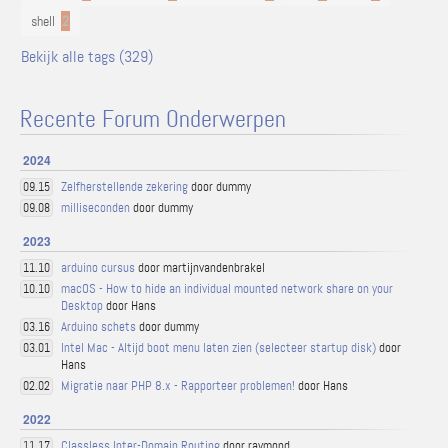
shell
2
Bekijk alle tags (329)
Recente Forum Onderwerpen
2024
Zelfherstellende zekering
door dummy
09.15
milliseconden
door dummy
09.08
2023
arduino cursus
door martijnvandenbrakel
11.10
macOS - How to hide an individual mounted network share on your
10.10
Desktop
door Hans
Arduino schets
door dummy
03.16
Intel Mac - Altijd boot menu laten zien (selecteer startup disk)
door
03.01
Hans
Migratie naar PHP 8.x - Rapporteer problemen!
door Hans
02.02
2022
Classless Inter-Domain Routing
door raymond
11.17