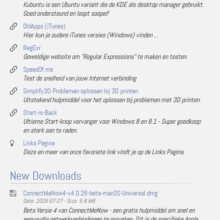
Kubuntu is een Ubuntu variant die de KDE als desktop manager gebruikt.
Goed ondersteund en loopt soepel!
OldApps (iTunes)
Hier kun je oudere iTunes versies (Windows) vinden ...
RegExr
Geweldige website om "Regular Expressions" te maken en testen.
SpeedOf.me
Test de snelheid van jouw Internet verbinding
Simplify3D Problemen oplossen bij 3D printen
Uitstekend hulpmiddel voor het oplossen bij problemen met 3D printen.
Start-is-Back
Ultieme Start-knop vervanger voor Windows 8 en 8.1 - Super goedkoop
en sterk aan te raden.
Links Pagina
Deze en meer van onze favoriete link vindt je op de Links Pagina.
New Downloads
ConnectMeNow4-v4.0.26-beta-macOS-Universal.dmg
Date: 2026-07-27 - Size: 5.8 MB
Beta Versie 4 van ConnectMeNow - een gratis hulpmiddel om snel en
eenvoudig netwerkverbindingen te mounten. Dit is de specifieke Apple