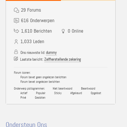
29
Forums
616
Onderwerpen
1,610
Berichten
0
Online
1,033
Leden
Ons nieuwste lid:
dummy
Laatste bericht:
Zelfherstellende zekering
Forum iconen:
Forum bevat geen ongelezen berichten
Forum bevat ongelezen berichten
Onderwerp pictogrammen:
Niet beantwoord
Beantwoord
Actief
Populair
Sticky
Afgekeurd
Opgelost
Privé
Gesloten
Ondersteun Ons