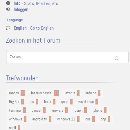
Info
- Stats, IP adres, etc.
Inloggen
Language
English
- Go to English
Zoeken in het Forum
Trefwoorden
macos
34
lazarus pascal
12
lazarus
9
arduino
7
Big Sur
6
ios
5
linux
5
qnap
5
wordpress
4
terminal
4
pascal
4
vmware
4
fusion
4
iphone
3
windows
3
android tv
3
windows 11
3
css
2
php
2
shell
2