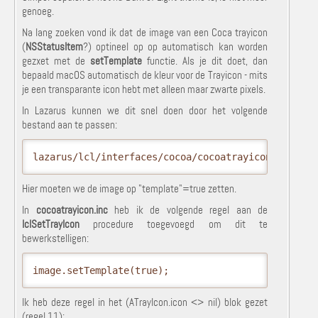
genoeg.
Na lang zoeken vond ik dat de image van een Coca trayicon
(
NSStatusItem
?) optineel op op automatisch kan worden
gezxet met de
setTemplate
functie. Als je dit doet, dan
bepaald macOS automatisch de kleur voor de Trayicon - mits
je een transparante icon hebt met alleen maar zwarte pixels.
In Lazarus kunnen we dit snel doen door het volgende
bestand aan te passen:
lazarus/lcl/interfaces/cocoa/cocoatrayicon.inc 
Hier moeten we de image op "template"=true zetten.
In
cocoatrayicon.inc
heb ik de volgende regel aan de
lclSetTrayIcon
procedure toegevoegd om dit te
bewerkstelligen:
image.setTemplate(true);
Ik heb deze regel in het (ATrayIcon.icon <> nil) blok gezet
(regel 11):