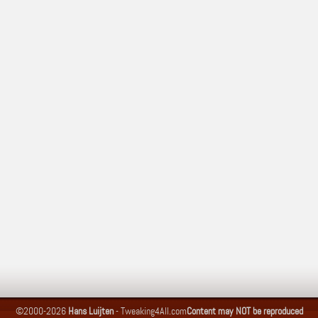
©2000-2026
Hans Luijten
-
Tweaking4All.com
Content may NOT be reproduced