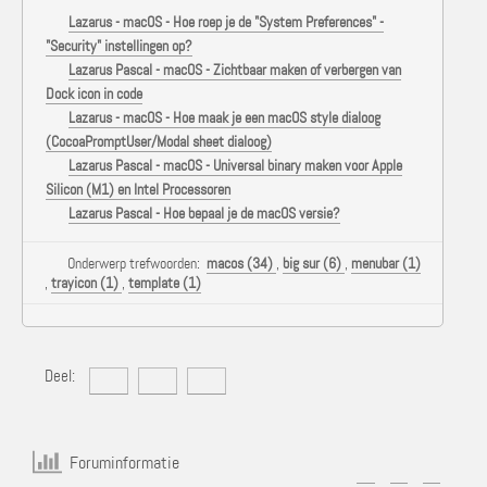
Lazarus - macOS - Hoe roep je de "System Preferences" -
"Security" instellingen op?
Lazarus Pascal - macOS - Zichtbaar maken of verbergen van
Dock icon in code
Lazarus - macOS - Hoe maak je een macOS style dialoog
(CocoaPromptUser/Modal sheet dialoog)
Lazarus Pascal - macOS - Universal binary maken voor Apple
Silicon (M1) en Intel Processoren
Lazarus Pascal - Hoe bepaal je de macOS versie?
Onderwerp trefwoorden:
macos (34)
,
big sur (6)
,
menubar (1)
,
trayicon (1)
,
template (1)
Deel:
Foruminformatie