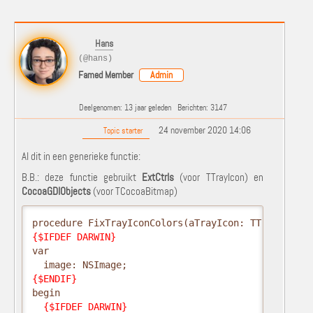
Hans
(@hans)
Famed Member
Admin
Deelgenomen: 13 jaar geleden
Berichten: 3147
24 november 2020 14:06
Topic starter
Al dit in een generieke functie:
B.B.: deze functie gebruikt
ExtCtrls
(voor TTrayIcon) en
CocoaGDIObjects
(voor TCocoaBitmap)
{$IFDEF DARWIN}
var

{$ENDIF}
begin

{$IFDEF DARWIN}