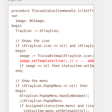
procedure TCocoaStatusItemHandle.lclSetTrayIcon(AT
var

  image: NSImage;

begin

  TrayIcon := ATrayIcon;

  // Shows the icon 

  if (ATrayIcon.icon <> nil) and (ATrayIcon.icon.Ha
  begin

    image.setTemplate(true); // < --- added this l
    if image <> nil then statusitem.setImage(image)
  end;

  // Show the menu

  if (ATrayIcon.PopUpMenu <> nil) then

  begin

    ATrayIcon.PopUpMenu.HandleNeeded();

    //ATrayIcon.PopUpMenu.

    if Assigned(statusitem.menu) and (statusitem.m
      statusitem.menu.setDelegate(nil);
