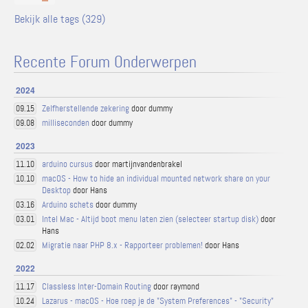
Bekijk alle tags (329)
Recente Forum Onderwerpen
2024
Zelfherstellende zekering
door dummy
09.15
milliseconden
door dummy
09.08
2023
arduino cursus
door martijnvandenbrakel
11.10
macOS - How to hide an individual mounted network share on your
10.10
Desktop
door Hans
Arduino schets
door dummy
03.16
Intel Mac - Altijd boot menu laten zien (selecteer startup disk)
door
03.01
Hans
Migratie naar PHP 8.x - Rapporteer problemen!
door Hans
02.02
2022
Classless Inter-Domain Routing
door raymond
11.17
Lazarus - macOS - Hoe roep je de "System Preferences" - "Security"
10.24