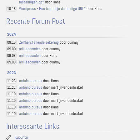
instellingen op?
door Hans
Wordpress - Hoe bepaal je de huidige URL?
door Hans
10.18
Recente Forum Post
2024
Zelfherstellende zekering
door dummy
09.15
milliseconden
door dummy
09.09
milliseconden
door Hans
09.08
milliseconden
door dummy
09.08
2023
arduino cursus
door Hans
11.23
arduino cursus
door martijnvandenbrakel
11.22
arduino cursus
door Hans
11.10
arduino cursus
door martijnvandenbrakel
11.10
arduino cursus
door Hans
11.10
arduino cursus
door martijnvandenbrakel
11.10
Interessante Links
Kubuntu