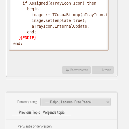
    if Assigned(aTrayIcon.Icon) then

      begin

        image := TCocoaBitmap(aTrayIcon.icon.Handle
        image.setTemplate(true);

        aTrayIcon.InternalUpdate;

      end;

{$ENDIF}
end;         
Beantwoorden
Citeren
Forumsprong:
Previous Topic
Volgende topic
Verwante onderwerpen