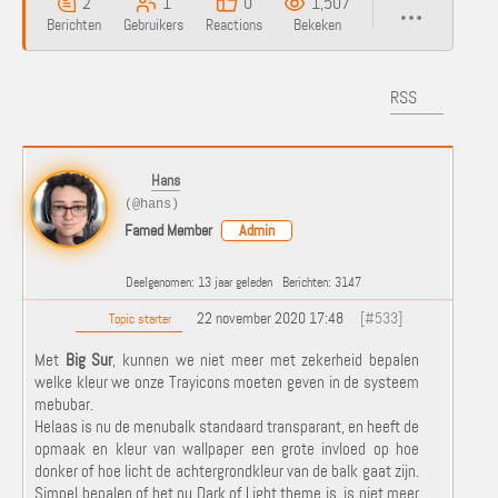
2
1
0
1,507
Berichten
Gebruikers
Reactions
Bekeken
RSS
Hans
(@hans)
Famed Member
Admin
Deelgenomen: 13 jaar geleden
Berichten: 3147
22 november 2020 17:48
[#533]
Topic starter
Met
Big Sur
, kunnen we niet meer met zekerheid bepalen
welke kleur we onze Trayicons moeten geven in de systeem
mebubar.
Helaas is nu de menubalk standaard transparant, en heeft de
opmaak en kleur van wallpaper een grote invloed op hoe
donker of hoe licht de achtergrondkleur van de balk gaat zijn.
Simpel bepalen of het nu Dark of Light theme is, is niet meer