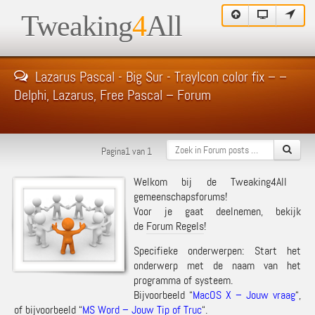
Tweaking
4
All
Lazarus Pascal - Big Sur - TrayIcon color fix – –
Delphi, Lazarus, Free Pascal – Forum
Pagina1 van 1
Welkom bij de Tweaking4All
gemeenschapsforums!
Voor je gaat deelnemen, bekijk
de
Forum Regels
!
Specifieke onderwerpen: Start het
onderwerp met de naam van het
programma of systeem.
Bijvoorbeeld “
MacOS X – Jouw vraag
“,
of bijvoorbeeld “
MS Word – Jouw Tip of Truc
“.