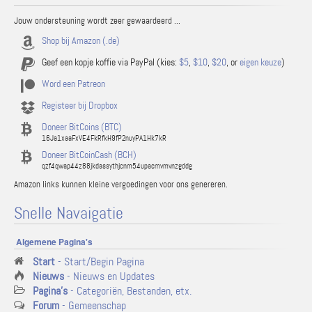
Jouw ondersteuning wordt zeer gewaardeerd ...
Shop bij Amazon (.de)
Geef een kopje koffie via PayPal (kies:
$5
,
$10
,
$20
, or
eigen keuze
)
Word een Patreon
Registeer bij Dropbox
Doneer BitCoins (BTC)
16Ja1xaaFxVE4FkRfkH9fP2nuyPA1Hk7kR
Doneer BitCoinCash (BCH)
qzf4qwap44z88jkdassythjcnm54upacmvmvnzgddg
Amazon links kunnen kleine vergoedingen voor ons genereren.
Snelle Navaigatie
Algemene Pagina's
Start
- Start/Begin Pagina
Nieuws
- Nieuws en Updates
Pagina's
- Categoriën, Bestanden, etx.
Forum
- Gemeenschap