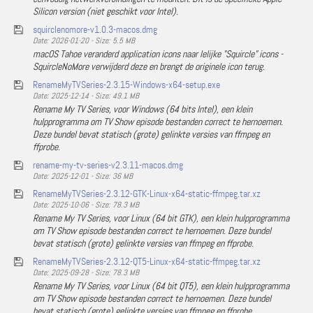
Silicon version (niet geschikt voor Intel).
squirclenomore-v1.0.3-macos.dmg
Date: 2026-01-20 - Size: 5.5 MB
macOS Tahoe veranderd application icons naar lelijke "Squircle" icons -
SquircleNoMore verwijderd deze en brengt de originele icon terug.
RenameMyTVSeries-2.3.15-Windows-x64-setup.exe
Date: 2025-12-14 - Size: 49.1 MB
Rename My TV Series, voor Windows (64 bits Intel), een klein
hulpprogramma om TV Show episode bestanden correct te hernoemen.
Deze bundel bevat statisch (grote) gelinkte versies van ffmpeg en
ffprobe.
rename-my-tv-series-v2.3.11-macos.dmg
Date: 2025-12-01 - Size: 36 MB
RenameMyTVSeries-2.3.12-GTK-Linux-x64-static-ffmpeg.tar.xz
Date: 2025-10-06 - Size: 78.3 MB
Rename My TV Series, voor Linux (64 bit GTK), een klein hulpprogramma
om TV Show episode bestanden correct te hernoemen. Deze bundel
bevat statisch (grote) gelinkte versies van ffmpeg en ffprobe.
RenameMyTVSeries-2.3.12-QT5-Linux-x64-static-ffmpeg.tar.xz
Date: 2025-09-28 - Size: 78.3 MB
Rename My TV Series, voor Linux (64 bit QT5), een klein hulpprogramma
om TV Show episode bestanden correct te hernoemen. Deze bundel
bevat statisch (grote) gelinkte versies van ffmpeg en ffprobe.