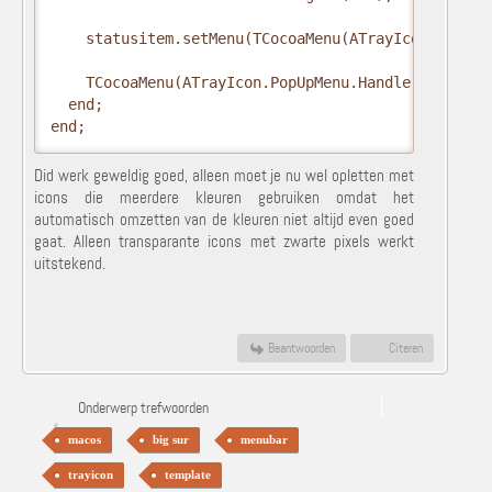
    statusitem.setMenu(TCocoaMenu(ATrayIcon.PopUpMe
    TCocoaMenu(ATrayIcon.PopUpMenu.Handle).setDeleg
  end;

end;
Did werk geweldig goed, alleen moet je nu wel opletten met
icons die meerdere kleuren gebruiken omdat het
automatisch omzetten van de kleuren niet altijd even goed
gaat. Alleen transparante icons met zwarte pixels werkt
uitstekend.
Beantwoorden
Citeren
Onderwerp trefwoorden
macos
big sur
menubar
trayicon
template