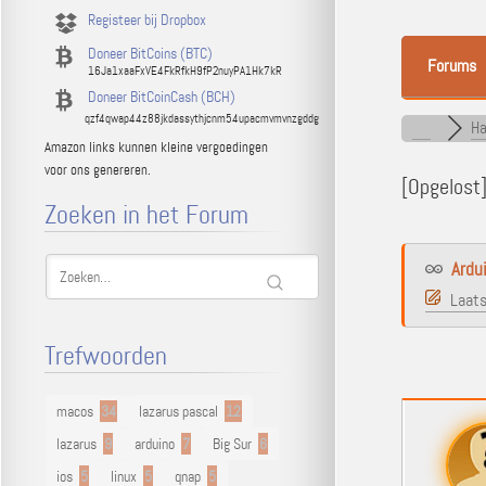
Registeer bij Dropbox
Doneer BitCoins (BTC)
Forums
16Ja1xaaFxVE4FkRfkH9fP2nuyPA1Hk7kR
Doneer BitCoinCash (BCH)
qzf4qwap44z88jkdassythjcnm54upacmvmvnzgddg
Ha
Amazon links kunnen kleine vergoedingen
voor ons genereren.
[Opgelost
Zoeken in het Forum
Ardu
Laats
Trefwoorden
macos
34
lazarus pascal
12
lazarus
9
arduino
7
Big Sur
6
ios
5
linux
5
qnap
5