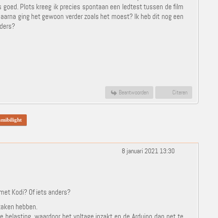
goed. Plots kreeg ik precies spontaan een ledtest tussen de film
daarna ging het gewoon verder zoals het moest? Ik heb dit nog een
nders?
Beantwoorden
Citeren
amibilight
8 januari 2021 13:30
f met Kodi? Of iets anders?
rzaken hebben.
are belasting, waardoor het voltage inzakt en de Arduino dan net te