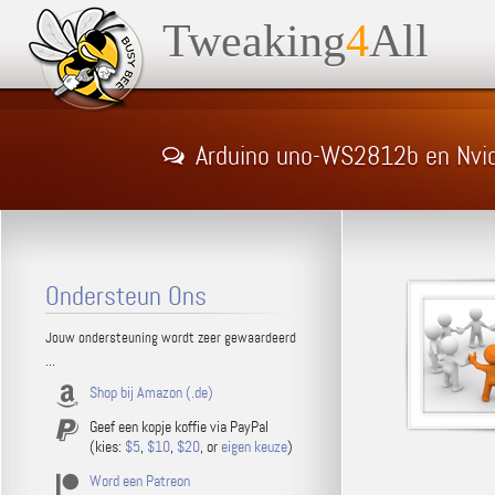
Tweaking
4
All
Arduino uno-WS2812b en Nvid
Ondersteun Ons
Jouw ondersteuning wordt zeer gewaardeerd
...
Shop bij Amazon (.de)
Geef een kopje koffie via PayPal
(kies:
$5
,
$10
,
$20
, or
eigen keuze
)
Word een Patreon