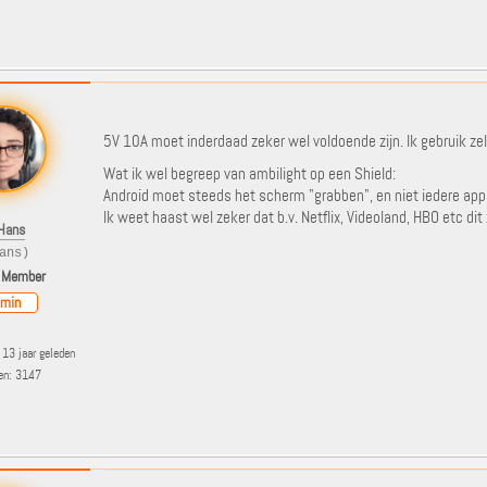
5V 10A moet inderdaad zeker wel voldoende zijn. Ik gebruik z
Wat ik wel begreep van ambilight op een Shield:
Android moet steeds het scherm "grabben", en niet iedere appl
Ik weet haast wel zeker dat b.v. Netflix, Videoland, HBO etc dit
Hans
ans)
 Member
min
13 jaar geleden
ten: 3147