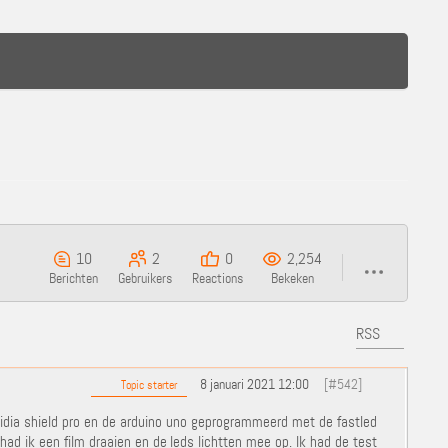
10
2
0
2,254
Berichten
Gebruikers
Reactions
Bekeken
RSS
8 januari 2021 12:00
[#542]
Topic starter
Nvidia shield pro en de arduino uno geprogrammeerd met de fastled
ad ik een film draaien en de leds lichtten mee op. Ik had de test