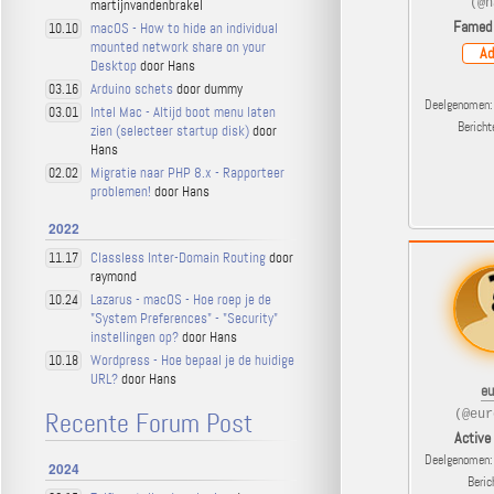
martijnvandenbrakel
(@h
Famed
macOS - How to hide an individual
10.10
mounted network share on your
Ad
Desktop
door Hans
Arduino schets
door dummy
03.16
Deelgenomen: 
Intel Mac - Altijd boot menu laten
03.01
Berich
zien (selecteer startup disk)
door
Hans
Migratie naar PHP 8.x - Rapporteer
02.02
problemen!
door Hans
2022
Classless Inter-Domain Routing
door
11.17
raymond
Lazarus - macOS - Hoe roep je de
10.24
"System Preferences" - "Security"
instellingen op?
door Hans
Wordpress - Hoe bepaal je de huidige
10.18
URL?
door Hans
eu
Recente Forum Post
(@eur
Active
Deelgenomen: 
2024
Beric