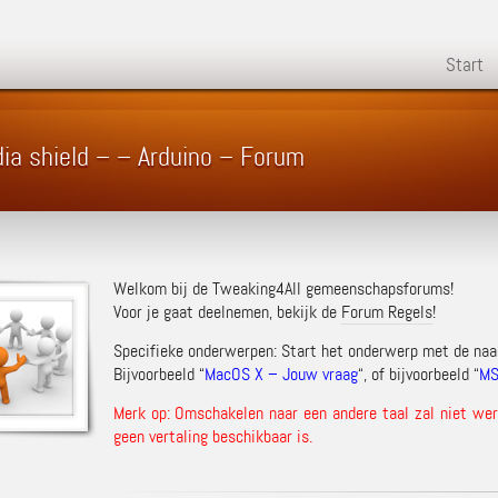
Start
ia shield – – Arduino – Forum
Welkom bij de Tweaking4All gemeenschapsforums!
Voor je gaat deelnemen, bekijk de
Forum Regels
!
Specifieke onderwerpen: Start het onderwerp met de na
Bijvoorbeeld “
MacOS X – Jouw vraag
“, of bijvoorbeeld “
MS
Merk op: Omschakelen naar een andere taal zal niet werk
geen vertaling beschikbaar is.