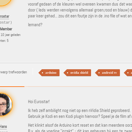
vooraf gedaan of de kleuren wel overeen kwamen dus dat was 
door ( leds werden vervolgens allemaal groen,rood en blauw) 
paar keer gehad... zou dit een foutje zijn in de .ino file of wat a
rostar
ostar)
Iemand?
 Member
10 jaar geleden
hten: 5
rwerp trefwoorden
arduino
nvidia shield
android tv
Hoi Eurostar!
Ik heb zelf ambilight nog niet op een nVidia Shield geprobeerd.
Gebruik je Kodi en een Kodi plugin hiervoor? Speel je de film a
Het klinkt alsof de Arduino kort reset en dat kan meerdere oo
Hans
B.v. als de voeding "inzakt" - dit kan gebeuren bij een te zw