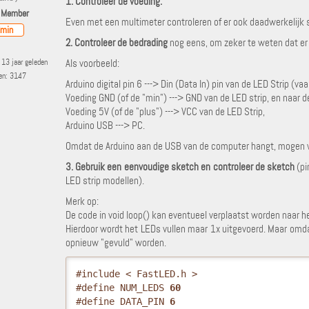
1. Controleer de voeding.
 Member
Even met een multimeter controleren of er ook daadwerkelijk 
min
2. Controleer de bedrading
nog eens, om zeker te weten dat er n
13 jaar geleden
Als voorbeeld:
ten: 3147
Arduino digital pin 6 ---> Din (Data In) pin van de LED Strip (va
Voeding GND (of de "min") ---> GND van de LED strip, en naar d
Voeding 5V (of de "plus") ---> VCC van de LED Strip,
Arduino USB ---> PC.
Omdat de Arduino aan de USB van de computer hangt, mogen
3. Gebruik een eenvoudige sketch en controleer de sketch
(pi
LED strip modellen).
Merk op:
De code in void loop() kan eventueel verplaatst worden naar he
Hierdoor wordt het LEDs vullen maar 1x uitgevoerd. Maar omda
opnieuw "gevuld" worden.
#include < FastLED.h > 

#define NUM_LEDS 
60
#define DATA_PIN 
6