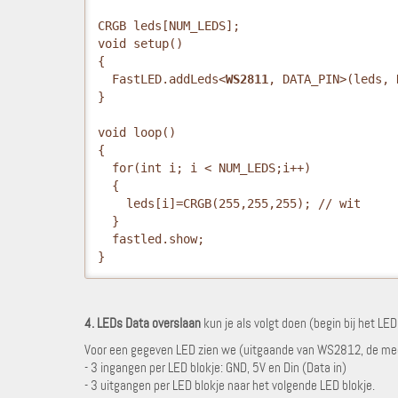
CRGB leds[NUM_LEDS];

void setup() 

{ 

  FastLED.addLeds<
WS2811
, DATA_PIN>(leds, 
}

void loop()

{

  for(int i; i < NUM_LEDS;i++) 
  { 
    leds[i]=CRGB(255,255,255); // wit 
  } 
  fastled.show;

}
4. LEDs Data overslaan
kun je als volgt doen (begin bij het LED
Voor een gegeven LED zien we (uitgaande van WS2812, de mee
- 3 ingangen per LED blokje: GND, 5V en Din (Data in)
- 3 uitgangen per LED blokje naar het volgende LED blokje.