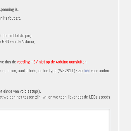
spanning is.
iks fout zit.
ak de middelste pin),
e GND van de Arduino,
 we dus de
voeding +5V
niet
op de Arduino aansluiten
.
n nummer, aantal leds, en led type (WS2811) - zie
hier
voor andere
t einde van void setup().
t we aan het testen zijn, willen we toch liever dat de LEDs steeds