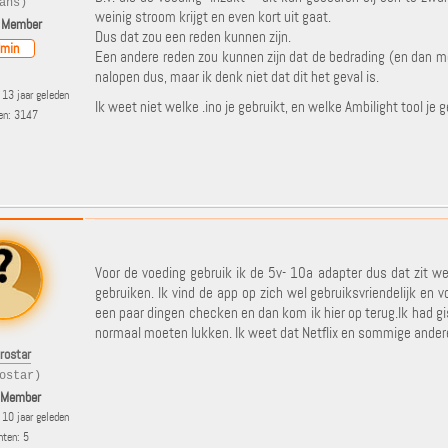
ans)
weinig stroom krijgt en even kort uit gaat.
 Member
Dus dat zou een reden kunnen zijn.
min
Een andere reden zou kunnen zijn dat de bedrading (en dan m
nalopen dus, maar ik denk niet dat dit het geval is.
13 jaar geleden
Ik weet niet welke .ino je gebruikt, en welke Ambilight tool je 
ten: 3147
Voor de voeding gebruik ik de 5v- 10a adapter dus dat zit we
gebruiken. Ik vind de app op zich wel gebruiksvriendelijk en v
een paar dingen checken en dan kom ik hier op terug.Ik had gi
normaal moeten lukken. Ik weet dat Netflix en sommige andere 
rostar
ostar)
 Member
10 jaar geleden
hten: 5