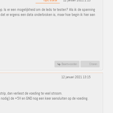
12 januari 2021 2:13
Topic starter
 op. Is er een mogelijkheid om de leds te testen? Als ik de spanning
k dat er ergens een data onderbroken is, maar hoe begin ik hier aan
Beantwoorden
Citeren
12 januari 2021 13:15
rip, dan verliest de voeding te veel stroom.
en nodig) de +5V en GND nog een keer aansluiten op de voeding.
;