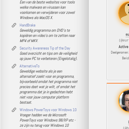
Een van de beste websites voor tools
welke malware en virussen kan
voorkomen en verwijderen voor zowel
Windows als MacOS X.
HandBrake
Geweldig programma om DVD's te
eu
kopiëren en video's om te zetten naar
MP4 of MKV.
(@eur
Active
Security Awareness Tip of the Day
Deelgenomen: 
Goed overzicht en tips om de veiligheid
op jouw PC te verbeteren (Engelstalig).
Beric
AlternativeTo
Geweldige website als je een
alternatief zoekt voor en programma,
bijvoorbeeld omdat het programma niet
precies doet wat je wilt, of omdat het
programma dat je in gedachten hebt
niet voor jouw computer platform
bestaat.
Windows PowerToys voor Windows 10
Vroeger hadden we de Microsoft
PowerToys voor Windows 98/XP etc -
ze zijn nu terug voor Windows 10
(@h