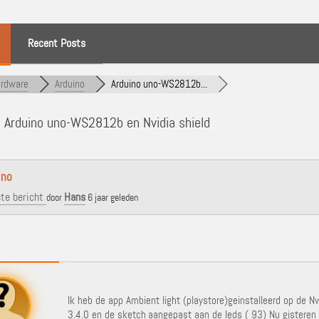
Recent Posts
rdware
Arduino
Arduino uno-WS2812b...
]
Arduino uno-WS2812b en Nvidia shield
ino
te bericht
Hans
door
6 jaar geleden
Ik heb de app Ambient light (playstore)geinstalleerd op de 
3.4.0 en de sketch aangepast aan de leds ( 93) Nu gisteren h