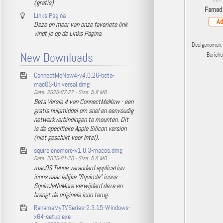
(gratis)
Famed
Links Pagina
Ad
Deze en meer van onze favoriete link
vindt je op de Links Pagina.
Deelgenomen: 
New Downloads
Berich
ConnectMeNow4-v4.0.26-beta-
macOS-Universal.dmg
Date: 2026-07-27 - Size: 5.8 MB
Beta Versie 4 van ConnectMeNow - een
gratis hulpmiddel om snel en eenvoudig
netwerkverbindingen te mounten. Dit
is de specifieke Apple Silicon version
(niet geschikt voor Intel).
squirclenomore-v1.0.3-macos.dmg
Date: 2026-01-20 - Size: 5.5 MB
macOS Tahoe veranderd application
icons naar lelijke "Squircle" icons -
SquircleNoMore verwijderd deze en
brengt de originele icon terug.
RenameMyTVSeries-2.3.15-Windows-
x64-setup.exe