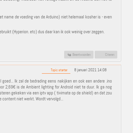
et name de voeding van de Arduino) niet helemaal kosher is - even
gebruikt (Hyperion. etc) dus daar kan ik ook weinig over zeggen.
Beantwoorden
Citeren
8 januari 2021 14:08
Topic starter
l goed... Ik zal de bedrading eens nakijken en ook een andere .ino
oor 2,69€ is de Ambient lighting for Android niet te duur. Ik ga nog
steren gekeken via een iptv app ( tivimate op de shield) en dat zou
content niet werkt. Wordt vervolgd...