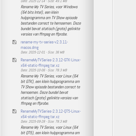
Date: 2025-12-14 - Size: 49.1 MB
Rename My TV Series, voor Windows
(64 bits Intel), een klein
hulpprogramma om TV Show episode
bestanden correct te hernoemen. Deze
bundel bevat statisch (grote) gelinkte
versies van ffmpeg en ffprobe.
rename-my-tv-series-v2.3.11-
macos.dmg
Date: 2025-12-01 - Size: 36 MB
RenameMyTVSeries-2.3.12-GTK-Linux-
x64-static-ffmpeg.tar.xz
Date: 2025-10-06 - Size: 78.3 MB
Rename My TV Series, voor Linux (64
bit GTK), een klein hulpprogramma om
TV Show episode bestanden correct te
hernoemen. Deze bundel bevat
statisch (grote) gelinkte versies van
ffmpeg en ffprobe.
RenameMyTVSeries-2.3.12-QT5-Linux-
x64-static-ffmpeg.tar.xz
Date: 2025-09-28 - Size: 78.3 MB
Rename My TV Series, voor Linux (64
bit QT5), een klein hulpprogramma om