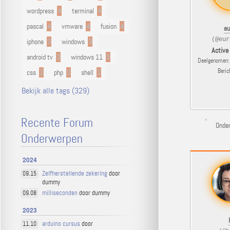
wordpress
4
terminal
4
pascal
4
vmware
4
fusion
4
eu
(@eur
iphone
3
windows
3
Active
android tv
3
windows 11
3
Deelgenomen: 
Beric
css
2
php
2
shell
2
Bekijk alle tags (329)
Recente Forum
Onde
Onderwerpen
2024
Zelfherstellende zekering
door
09.15
dummy
milliseconden
door dummy
09.08
2023
arduino cursus
door
11.10