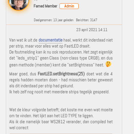
Famed Member
Admin
Deelgenomen: 13 jaar geleden
Berichten: 3147
23 april 2021 14:11
Van wat ik uit de
documentatie
haal, werkt dit inderdaad niet
per strip, maar voor alles wat op FastLED draait.
De foutmelding kan ik nu ook reproduceren. Het zegt eigenlijk
dat "leds_strip1" geen Class (
non-class type CRGB), en dus
geen methode (member) kent die "setBrightness" heet.
Maar goed, dus
FastLED.setBrightness(25)
doet wat die 4
regels hadden moeten doen - had misschien beter geweest
als dit inderdaad per strip had gekund.
Ik heb zelf nog nooit met meerdere strips tegelijk gespeeld.
Wat de kleur volgorde betreft; dat koste me even wat moeite
om te vinden. Het lijkt aan het LED TYPE te liggen.
Als ik die namelijk baar WS2812 verander, dan compiled het
wel correct