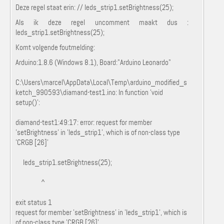
Deze regel staat erin: // leds_strip1.setBrightness(25);
Als ik deze regel uncomment maakt dus :
leds_strip1.setBrightness(25);
Komt volgende foutmelding:
Arduino:1.8.6 (Windows 8.1), Board:"Arduino Leonardo"
C:\Users\marcel\AppData\Local\Temp\arduino_modified_s
ketch_990593\diamand-test1.ino: In function 'void
setup()':
diamand-test1:49:17: error: request for member
'setBrightness' in 'leds_strip1', which is of non-class type
'CRGB [26]'
leds_strip1.setBrightness(25);
^
exit status 1
request for member 'setBrightness' in 'leds_strip1', which is
of non-class type 'CRGB [26]'