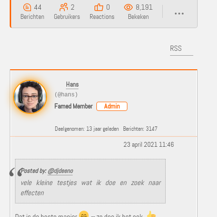
44
2
0
8,191
Berichten
Gebruikers
Reactions
Bekeken
RSS
Hans
(@hans)
Famed Member
Admin
Deelgenomen: 13 jaar geleden
Berichten: 3147
23 april 2021 11:46
Posted by:
@djdeeno
vele kleine testjes wat ik doe en zoek naar
effecten