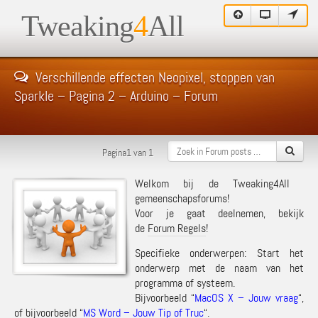
Tweaking
4
All
Verschillende effecten Neopixel, stoppen van
Sparkle – Pagina 2 – Arduino – Forum
Pagina1 van 1
Welkom bij de Tweaking4All
gemeenschapsforums!
Voor je gaat deelnemen, bekijk
de
Forum Regels
!
Specifieke onderwerpen: Start het
onderwerp met de naam van het
programma of systeem.
Bijvoorbeeld “
MacOS X – Jouw vraag
“,
of bijvoorbeeld “
MS Word – Jouw Tip of Truc
“.