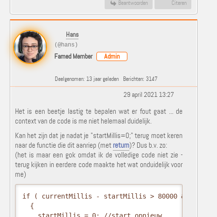
Beantwoorden
Citeren
Hans
(@hans)
Famed Member
Admin
Deelgenomen: 13 jaar geleden
Berichten: 3147
29 april 2021 13:27
Het is een beetje lastig te bepalen wat er fout gaat ... de
context van de code is me niet helemaal duidelijk.
Kan het zijn dat je nadat je "startMillis=0;" terug moet keren
naar de functie die dit aanriep (met
return
)? Dus b.v. zo:
(het is maar een gok omdat ik de volledige code niet zie -
terug kijken in eerdere code maakte het wat onduidelijk voor
me)
if ( currentMillis - startMillis > 80000 && curren
  {

    startMillis = 0; //start opnieuw
