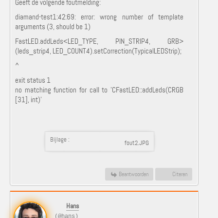
Geeft de volgende foutmelding:
diamand-test1:42:69: error: wrong number of template
arguments (3, should be 1)
FastLED.addLeds<LED_TYPE, PIN_STRIP4, GRB>
(leds_strip4, LED_COUNT4).setCorrection(TypicalLEDStrip);
^
exit status 1
no matching function for call to 'CFastLED::addLeds(CRGB
[31], int)'
Bijlage :
fout2.JPG
Beantwoorden
Citeren
Hans
(@hans)