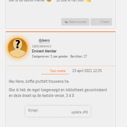
Dat is de beste manier
-- zo doe ik het ook.
Beantwoorden
Citeren
djdeeno
(@djdeeno)
Eminent Member
Deelgenomen: 5 jaar geleden
Berichten: 27
23 april 2021 12:25
Topic starter
Hey Hans, koffie pruttelt trouwens ha.
Oke ik heb de regel toegevoegd en bibliotheek gecontroleerd
en deze draait op de laatste versie, 3.4.0
Bijlage :
update.JPG