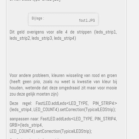
Bijlage :
fout1.JPG
Dit geld overigens voor alle 4 de strippen (leds_strip1,
leds_strip2, leds_strip3, leds_strip4)
Voor andere probleem, kleuren wisseling van rood en groen
(heeft geen prio, zoals nu weet is kwestie van kleur bij
houden, wetende dat deze omgedraaid zit maar voor mooie
zou deze gelijk moeten zijn)
Deze regel: FastLED.addLeds<LED_TYPE, PIN_STRIP4>
(leds_strip4, LED_COUNT4).setCorrection(TypicalLEDStrip);
aanpassen naar: FastLED.addLeds<LED_TYPE, PIN_STRIP4,
GRB>(leds_strip4,
LED_COUNT4).setCorrection(TypicalLEDStrip);