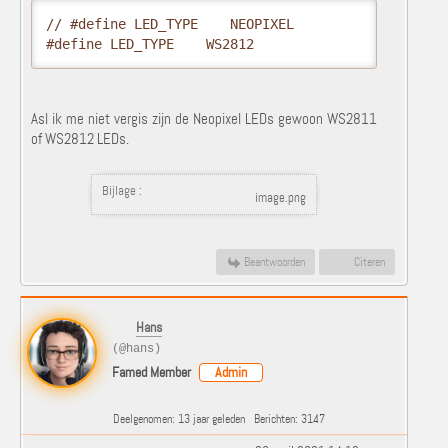
// #define LED_TYPE    NEOPIXEL

#define LED_TYPE    WS2812
Asl ik me niet vergis zijn de Neopixel LEDs gewoon WS2811
of WS2812 LEDs.
Bijlage :
image.png
Beantwoorden
Citeren
Hans
(@hans)
Famed Member
Admin
Deelgenomen: 13 jaar geleden
Berichten: 3147