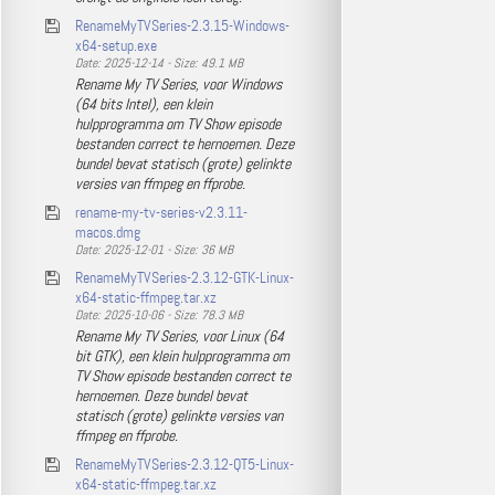
RenameMyTVSeries-2.3.15-Windows-
x64-setup.exe
Date: 2025-12-14 - Size: 49.1 MB
Rename My TV Series, voor Windows
(64 bits Intel), een klein
hulpprogramma om TV Show episode
bestanden correct te hernoemen. Deze
bundel bevat statisch (grote) gelinkte
versies van ffmpeg en ffprobe.
rename-my-tv-series-v2.3.11-
macos.dmg
Date: 2025-12-01 - Size: 36 MB
RenameMyTVSeries-2.3.12-GTK-Linux-
x64-static-ffmpeg.tar.xz
Date: 2025-10-06 - Size: 78.3 MB
Rename My TV Series, voor Linux (64
bit GTK), een klein hulpprogramma om
TV Show episode bestanden correct te
hernoemen. Deze bundel bevat
statisch (grote) gelinkte versies van
ffmpeg en ffprobe.
RenameMyTVSeries-2.3.12-QT5-Linux-
x64-static-ffmpeg.tar.xz