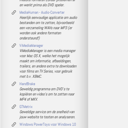
en werkt prima als DVD speler.
MediaHuman - Audio-Converter
Heerlijk eenvoudige applicatie om audio
bestanden om te zetten, bijvoorbeeld
een verzameling WAVs naar MP3 (er
worden ook andere formaten
ondersteund!)
ViMediaManager
ViMediaManager is een media manager
voor Mac OS X, welke het mogelijk
maakt om informatie, afbeeldingen,
trailers, en andere extra te downloaden
voor films en TV Series, voor gebruik
met b.v. XBMC.
HandBrake
Geweldig programma om DVD's te
kopiëren en video's om te zetten naar
MP4 of MKV.
GTMetrix
Geweldige service om de snelheid van
jouw website te testen en analyseren.
Windows PowerToys voor Windows 10