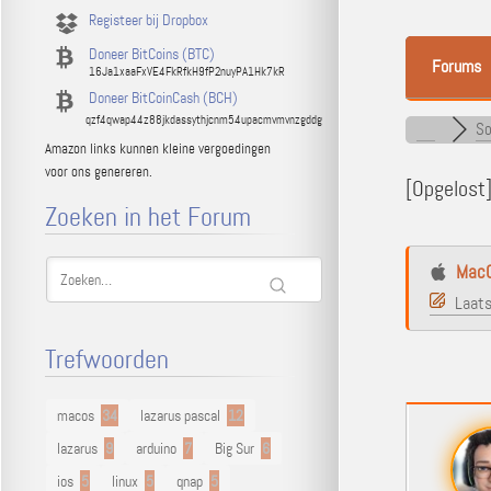
Registeer bij Dropbox
Doneer BitCoins (BTC)
Forums
16Ja1xaaFxVE4FkRfkH9fP2nuyPA1Hk7kR
Doneer BitCoinCash (BCH)
qzf4qwap44z88jkdassythjcnm54upacmvmvnzgddg
So
Amazon links kunnen kleine vergoedingen
voor ons genereren.
[Opgelost
Zoeken in het Forum
MacO
Laats
Trefwoorden
macos
34
lazarus pascal
12
lazarus
9
arduino
7
Big Sur
6
ios
5
linux
5
qnap
5