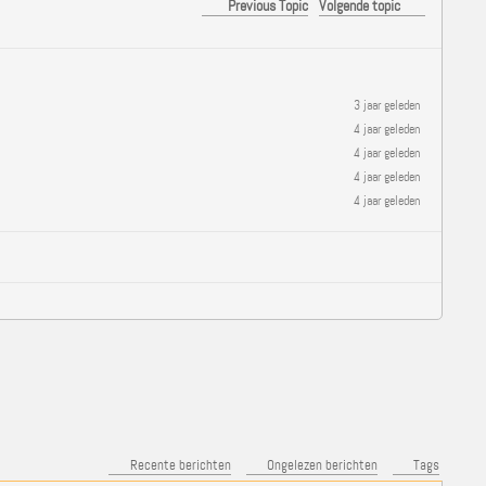
Previous Topic
Volgende topic
3 jaar geleden
4 jaar geleden
4 jaar geleden
4 jaar geleden
4 jaar geleden
Recente berichten
Ongelezen berichten
Tags