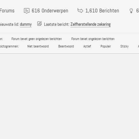
Forums
616
Onderwerpen
1,610
Berichten
6
ieuwste lid:
dummy
Laatste bericht:
Zelfherstellende zekering
n:
Forum bevat geen ongelezen berichten
Forum bevat ongelezen berichten
pictogrammen:
Niet beantwoord
Beantwoord
Actief
Populair
Sticky
A