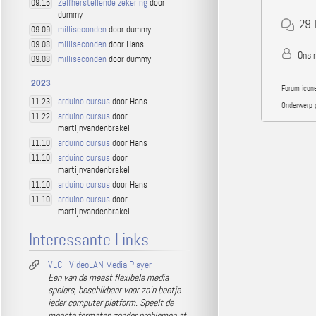
Zelfherstellende zekering
door
09.15
dummy
29
milliseconden
door dummy
09.09
milliseconden
door Hans
09.08
Ons n
milliseconden
door dummy
09.08
2023
Forum icone
arduino cursus
door Hans
11.23
Onderwerp 
arduino cursus
door
11.22
martijnvandenbrakel
arduino cursus
door Hans
11.10
arduino cursus
door
11.10
martijnvandenbrakel
arduino cursus
door Hans
11.10
arduino cursus
door
11.10
martijnvandenbrakel
Interessante Links
VLC - VideoLAN Media Player
Een van de meest flexibele media
spelers, beschikbaar voor zo'n beetje
ieder computer platform. Speelt de
meeste formaten zonder problemen af