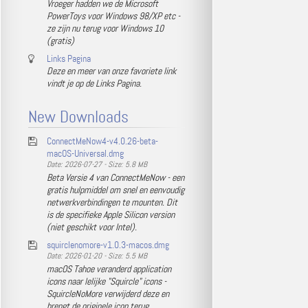
Vroeger hadden we de Microsoft
PowerToys voor Windows 98/XP etc -
ze zijn nu terug voor Windows 10
(gratis)
Links Pagina
Deze en meer van onze favoriete link
vindt je op de Links Pagina.
New Downloads
ConnectMeNow4-v4.0.26-beta-
macOS-Universal.dmg
Date: 2026-07-27 - Size: 5.8 MB
Beta Versie 4 van ConnectMeNow - een
gratis hulpmiddel om snel en eenvoudig
netwerkverbindingen te mounten. Dit
is de specifieke Apple Silicon version
(niet geschikt voor Intel).
squirclenomore-v1.0.3-macos.dmg
Date: 2026-01-20 - Size: 5.5 MB
macOS Tahoe veranderd application
icons naar lelijke "Squircle" icons -
SquircleNoMore verwijderd deze en
brengt de originele icon terug.