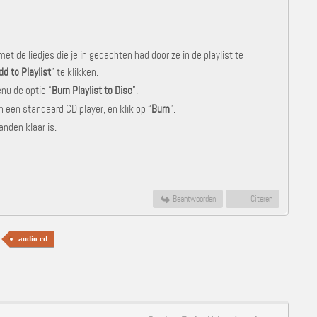
et de liedjes die je in gedachten had door ze in de playlist te
dd to Playlist
” te klikken.
nu de optie “
Burn Playlist to Disc
”.
in een standaard CD player, en klik op “
Burn
”.
anden klaar is.
Beantwoorden
Citeren
audio cd