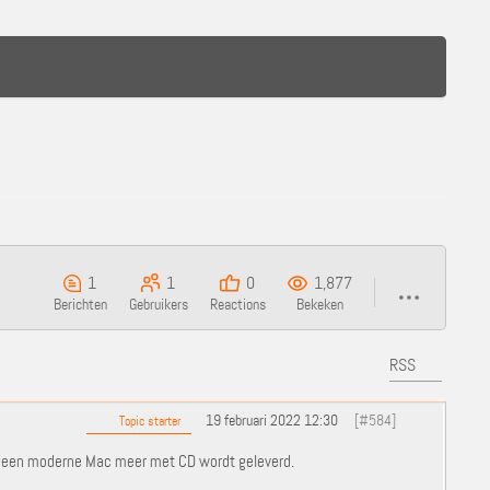
1
1
0
1,877
Berichten
Gebruikers
Reactions
Bekeken
RSS
19 februari 2022 12:30
[#584]
Topic starter
 geen moderne Mac meer met CD wordt geleverd.