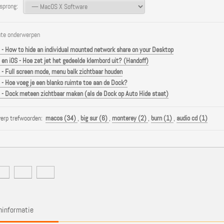
prong:
te onderwerpen
- How to hide an individual mounted network share on your Desktop
en iOS - Hoe zet jet het gedeelde klembord uit? (Handoff)
- Full screen mode, menu balk zichtbaar houden
- Hoe voeg je een blanko ruimte toe aan de Dock?
- Dock meteen zichtbaar maken (als de Dock op Auto Hide staat)
erp trefwoorden:
macos (34)
,
big sur (6)
,
monterey (2)
,
burn (1)
,
audio cd (1)
informatie