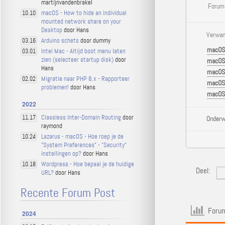
martijnvandenbrakel
Forums
macOS - How to hide an individual
10.10
mounted network share on your
Desktop
door Hans
Verwan
Arduino schets
door dummy
03.16
macOS 
Intel Mac - Altijd boot menu laten
03.01
zien (selecteer startup disk)
door
macOS 
Hans
macOS 
Migratie naar PHP 8.x - Rapporteer
02.02
macOS 
problemen!
door Hans
macOS 
2022
Classless Inter-Domain Routing
door
11.17
Onderw
raymond
Lazarus - macOS - Hoe roep je de
10.24
"System Preferences" - "Security"
instellingen op?
door Hans
Wordpress - Hoe bepaal je de huidige
10.18
Deel:
URL?
door Hans
Recente Forum Post
Forum
2024