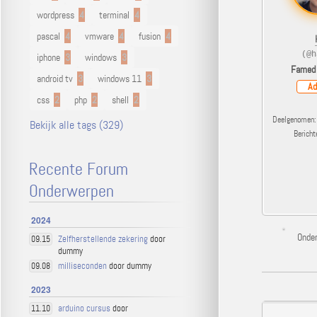
wordpress
4
terminal
4
pascal
4
vmware
4
fusion
4
(@h
iphone
3
windows
3
Famed
android tv
3
windows 11
3
Ad
css
2
php
2
shell
2
Deelgenomen: 
Bekijk alle tags (329)
Berich
Recente Forum
Onderwerpen
2024
Onde
Zelfherstellende zekering
door
09.15
dummy
milliseconden
door dummy
09.08
2023
arduino cursus
door
11.10