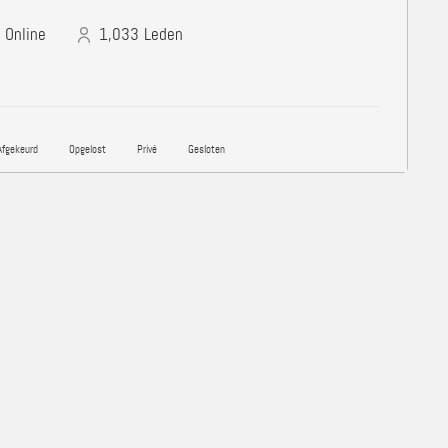
Online
1,033
Leden
fgekeurd
Opgelost
Privé
Gesloten