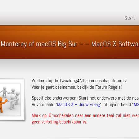
Start
 Monterey of macOS Big Sur – – MacOS X Softwa
Welkom bij de Tweaking4All gemeenschapsforums!
Voor je gaat deelnemen, bekijk de
Forum Regels
!
Specifieke onderwerpen: Start het onderwerp met de na
Bijvoorbeeld “
MacOS X – Jouw vraag
“, of bijvoorbeeld “
MS
Merk op: Omschakelen naar een andere taal zal niet werk
geen vertaling beschikbaar is.