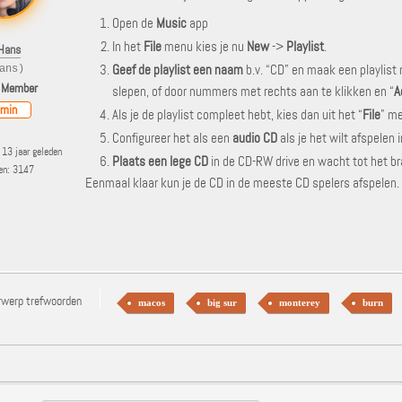
Open de
Music
app
In het
File
menu kies je nu
New
->
Playlist
.
Hans
Geef de playlist een naam
b.v. “CD” en maak een playlist m
ans)
 Member
slepen, of door nummers met rechts aan te klikken en “
A
min
Als je de playlist compleet hebt, kies dan uit het “
File
” me
Configureer het als een
audio CD
als je het wilt afspelen 
13 jaar geleden
Plaats een lege CD
in de CD-RW drive en wacht tot het br
ten: 3147
Eenmaal klaar kun je de CD in de meeste CD spelers afspelen.
rwerp trefwoorden
macos
big sur
monterey
burn