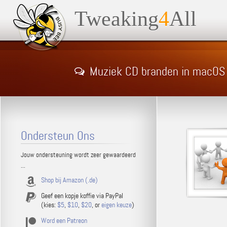
Tweaking
4
All
Muziek CD branden in macOS
Ondersteun Ons
Jouw ondersteuning wordt zeer gewaardeerd
...
Shop bij Amazon (.de)
Geef een kopje koffie via PayPal
(kies:
$5
,
$10
,
$20
, or
eigen keuze
)
Word een Patreon