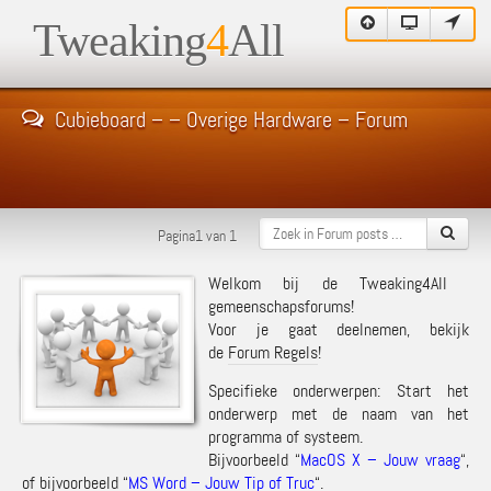
Tweaking
4
All
Cubieboard – – Overige Hardware – Forum
Pagina1 van 1
Welkom bij de Tweaking4All
gemeenschapsforums!
Voor je gaat deelnemen, bekijk
de
Forum Regels
!
Specifieke onderwerpen: Start het
onderwerp met de naam van het
programma of systeem.
Bijvoorbeeld “
MacOS X – Jouw vraag
“,
of bijvoorbeeld “
MS Word – Jouw Tip of Truc
“.