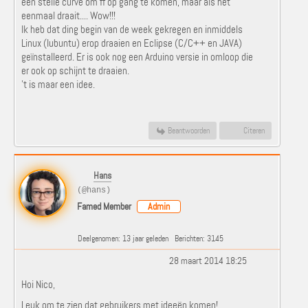
een steile curve om ff op gang te komen, maar als het
eenmaal draait.... Wow!!!
Ik heb dat ding begin van de week gekregen en inmiddels
Linux (lubuntu) erop draaien en Eclipse (C/C++ en JAVA)
geïnstalleerd. Er is ook nog een Arduino versie in omloop die
er ook op schijnt te draaien.
't is maar een idee.
Beantwoorden
Citeren
Hans
(@hans)
Famed Member
Admin
Deelgenomen: 13 jaar geleden
Berichten: 3145
28 maart 2014 18:25
Hoi Nico,
Leuk om te zien dat gebruikers met ideeën komen!