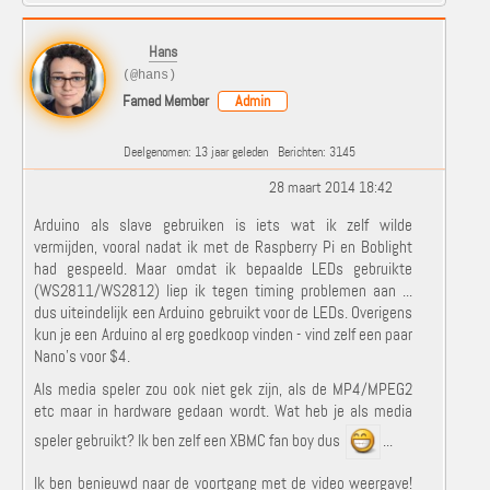
Hans
(@hans)
Famed Member
Admin
Deelgenomen: 13 jaar geleden
Berichten: 3145
28 maart 2014 18:42
Arduino als slave gebruiken is iets wat ik zelf wilde
vermijden, vooral nadat ik met de Raspberry Pi en Boblight
had gespeeld. Maar omdat ik bepaalde LEDs gebruikte
(WS2811/WS2812) liep ik tegen timing problemen aan ...
dus uiteindelijk een Arduino gebruikt voor de LEDs. Overigens
kun je een Arduino al erg goedkoop vinden - vind zelf een paar
Nano's voor $4.
Als media speler zou ook niet gek zijn, als de MP4/MPEG2
etc maar in hardware gedaan wordt. Wat heb je als media
speler gebruikt? Ik ben zelf een XBMC fan boy dus
...
Ik ben benieuwd naar de voortgang met de video weergave!