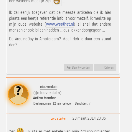
dan weleens moeilijk zijn
...
Ik zal eerlijk toegeven dat de meeste artikelen die ik hier
plaats een beetje referentie info is voor mezelf. Ik merkte op
mijn oude website (
www.weethet.nl
) al snel dat andere
mensen er ook lol aan hadden ... dus lekker doorgegaan ...
De ArduinoDay in Amsterdam? Mooi! Heb je daar een stand
dan?
Beantwoorden
Citeren
nicoverduin
(@nicoverduin)
Active Member
Deelgenomen: 12 jaar geleden
Berichten: 7
28 maart 2014 20:05
Topic starter
Yep
Ik sta er met enkele van mijn Arduino projecten,