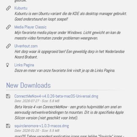
gebruik.
Kubuntu
Kubuntu is een Ubuntu variant die de KDE als desktop manager gebruikt.
Goed ondersteund en loopt soepel!
Media Player Classic
Mijn favoriete media player onder Windows. Licht gewicht en kan de
meeste video formaten zonder problemen weergeven.
Ulvenhout.com
Het dorp waar ik opgegroeid ben! Een geweldig dorp in het Nederlandse
Noord Brabant.
Links Pagina
Deze en meer van onze favoriete link vindt je op de Links Pagina.
New Downloads
ConnectMeNow4-v4.0.26-beta-macOS-Universal.dmg
Date: 2026-07-27 - Size: 5.8 MB
Beta Versie 4 van ConnectMeNow - een gratis hulpmiddel om snel en
eenvoudig netwerkverbindingen te mounten. Dit is de specifieke Apple
Silicon version (niet geschikt voor Intel).
squirclenomore-v1.0.3-macos.dmg
Date: 2026-01-20 - Size: 5.5 MB
macOS Tahoe veranderd application icons naar lelijke "Squircle" icons -