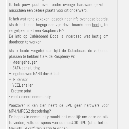
Ik heb jouw post even onder overige hardware gezet ...
misschien een betere plaats voor dit onderwerp.
Ik heb wat rond gekeken, opzoek naar info over deze boards.
Als ik het goed begrijp dan zijn deze boards een
beetje
ter
vergelijken met een Raspberry Pi?
De info op Cubieboard Docs is inderdaad wat lastig om
doorheen te werken.
Als ik beide vergelijk dan lijkt de Cubieboard de volgende
plussen te hebben t.a.v. de Raspberry Pi:
+ Meer geheugen
+ SATA aansluiting
+ Ingebouwde NAND drive/flash
+ IR Sensor
+ VEEL sneller
- Grotere print
- veel kleinere community
Voorzover ik kan zien heeft de GPU geen hardware voor
MP4/MPEG2 decodering?
De beperkte community maakt het moeilijk om deze details
te vinden, zelfs de specs van de mail400 GPU (of is het de
Mail-400 MP4?) zijn lastig te vinden.