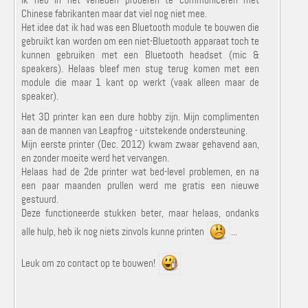
Ik heb in het verleden proberen te communiceren met
Chinese fabrikanten maar dat viel nog niet mee.
Het idee dat ik had was een Bluetooth module te bouwen die
gebruikt kan worden om een niet-Bluetooth apparaat toch te
kunnen gebruiken met een Bluetooth headset (mic &
speakers). Helaas bleef men stug terug komen met een
module die maar 1 kant op werkt (vaak alleen maar de
speaker).
Het 3D printer kan een dure hobby zijn. Mijn complimenten
aan de mannen van Leapfrog - uitstekende ondersteuning.
Mijn eerste printer (Dec. 2012) kwam zwaar gehavend aan,
en zonder moeite werd het vervangen.
Helaas had de 2de printer wat bed-level problemen, en na
een paar maanden prullen werd me gratis een nieuwe
gestuurd.
Deze functioneerde stukken beter, maar helaas, ondanks
alle hulp, heb ik nog niets zinvols kunne printen
...
Leuk om zo contact op te bouwen!