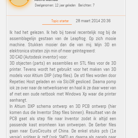
Deelgenomen: 12 jaar geleden
Berichten: 7
28 maart 2014 20:36
Topic starter
Ik had het gelezen. Ik heb bij toeval recentelijk nog bij de
assemblagelijn gestaan van de Leapfrog. Op zich mooie
machine. Stukken mooier dan die van mij. Mijn 3D en
elektronica straten zijn min of meer geïntegreerd:
3D CAD (Autodesk inventor) voor:
3D objecten (parts) en assemblies en STL files voor de 3D
printer. Tevens wordt het gebruikt voor het maken van 3D
models voor Altium DXP (step files). De stl files worden door
Repetiec Host geladen en via Slci3R gesliced. Daarna pomp
iok ze over naar de netwerkserver en haal ik ze daar weer van
af met een oude netbook met Windows Xp waar die printer
aanhangt.
In Altium DXP schema ontwerp en 3D PCB ontwerp (hier
komen dus die Inventor Step files binnen). Resultaat van de
PCB gaat als step file naar Inventor zodat ik altijd een
passende kast eromheen kan ontwerpen. De Gerber files
gaan naar EuroCircuits of China. De enkel stuks pcb (1e
versie) soldeer ik zelf (ook SMD) en daarna als panels naar