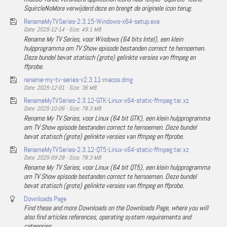
SquircleNoMore verwijderd deze en brengt de originele icon terug.
RenameMyTVSeries-2.3.15-Windows-x64-setup.exe
Date: 2025-12-14 - Size: 49.1 MB
Rename My TV Series, voor Windows (64 bits Intel), een klein
hulpprogramma om TV Show episode bestanden correct te hernoemen.
Deze bundel bevat statisch (grote) gelinkte versies van ffmpeg en
ffprobe.
rename-my-tv-series-v2.3.11-macos.dmg
Date: 2025-12-01 - Size: 36 MB
RenameMyTVSeries-2.3.12-GTK-Linux-x64-static-ffmpeg.tar.xz
Date: 2025-10-06 - Size: 78.3 MB
Rename My TV Series, voor Linux (64 bit GTK), een klein hulpprogramma
om TV Show episode bestanden correct te hernoemen. Deze bundel
bevat statisch (grote) gelinkte versies van ffmpeg en ffprobe.
RenameMyTVSeries-2.3.12-QT5-Linux-x64-static-ffmpeg.tar.xz
Date: 2025-09-28 - Size: 78.3 MB
Rename My TV Series, voor Linux (64 bit QT5), een klein hulpprogramma
om TV Show episode bestanden correct te hernoemen. Deze bundel
bevat statisch (grote) gelinkte versies van ffmpeg en ffprobe.
Downloads Page
Find these and more Downloads on the Downloads Page, where you will
also find articles references, operating system requirements and
categories.