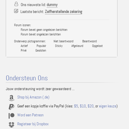
Ons nieuwste lid:
dummy
Laatste bericht:
Zelfherstellende zekering
Forum iconen:
Forum bevat geen ongelezen berichten
Forum bevat ongelezen berichten
Onderwerp pictogrammen:
Niet beantwoord
Beantwoord
Actief
Populair
Sticky
Afgekeurd
Opgelost
Privé
Gesloten
Ondersteun Ons
Jouw ondersteuning wordt zeer gewaardeerd ...
Shop bij Amazon (.de)
Geef een kopje koffie via PayPal (kies:
$5
,
$10
,
$20
, or
eigen keuze
)
Word een Patreon
Registeer bij Dropbox