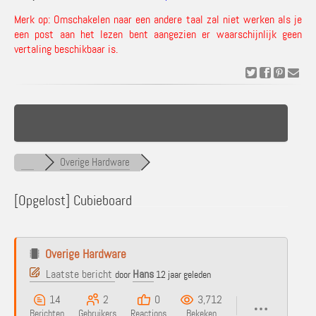
Merk op: Omschakelen naar een andere taal zal niet werken als je
een post aan het lezen bent aangezien er waarschijnlijk geen
vertaling beschikbaar is.
Overige Hardware
[Opgelost]
Cubieboard
Overige Hardware
Laatste bericht
Hans
door
12 jaar geleden
14
2
0
3,712
Berichten
Gebruikers
Reactions
Bekeken