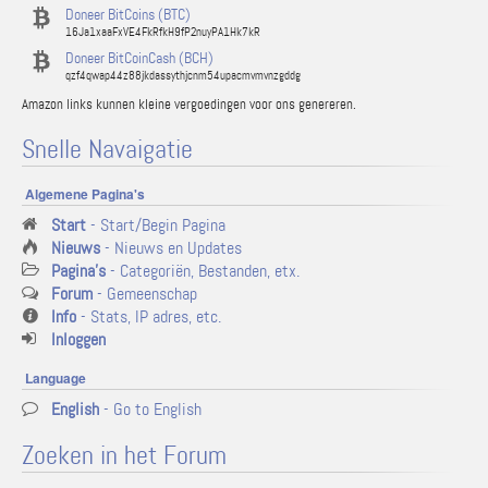
Doneer BitCoins (BTC)
16Ja1xaaFxVE4FkRfkH9fP2nuyPA1Hk7kR
Doneer BitCoinCash (BCH)
qzf4qwap44z88jkdassythjcnm54upacmvmvnzgddg
Amazon links kunnen kleine vergoedingen voor ons genereren.
Snelle Navaigatie
Algemene Pagina's
Start
- Start/Begin Pagina
Nieuws
- Nieuws en Updates
Pagina's
- Categoriën, Bestanden, etx.
Forum
- Gemeenschap
Info
- Stats, IP adres, etc.
Inloggen
Language
English
- Go to English
Zoeken in het Forum