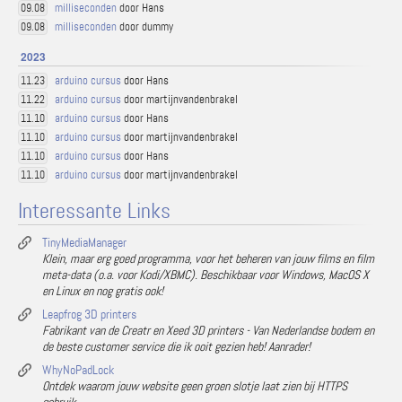
milliseconden
door Hans
09.08
milliseconden
door dummy
09.08
2023
arduino cursus
door Hans
11.23
arduino cursus
door martijnvandenbrakel
11.22
arduino cursus
door Hans
11.10
arduino cursus
door martijnvandenbrakel
11.10
arduino cursus
door Hans
11.10
arduino cursus
door martijnvandenbrakel
11.10
Interessante Links
TinyMediaManager
Klein, maar erg goed programma, voor het beheren van jouw films en film
meta-data (o.a. voor Kodi/XBMC). Beschikbaar voor Windows, MacOS X
en Linux en nog gratis ook!
Leapfrog 3D printers
Fabrikant van de Creatr en Xeed 3D printers - Van Nederlandse bodem en
de beste customer service die ik ooit gezien heb! Aanrader!
WhyNoPadLock
Ontdek waarom jouw website geen groen slotje laat zien bij HTTPS