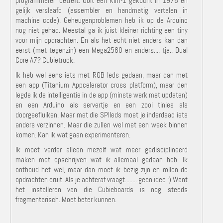
programmeren betreft. Ooit een Kim-1 gekocht in 1976 en
gelijk verslaafd (assembler en handmatig vertalen in
machine code). Geheugenproblemen heb ik op de Arduino
nog niet gehad. Meestal ga ik juist kleiner richting een tiny
voor mijn opdrachten. En als het echt niet anders kan dan
eerst (met tegenzin) een Mega2560 en anders.... tja.. Dual
Core A7? Cubietruck.
Ik heb wel eens iets met RGB leds gedaan, maar dan met
een app (Titanium Appcelerator cross platform), maar den
legde ik de intelligentie in de app (minste werk met updaten)
en een Arduino als servertje en een zooi tinies als
doorgeefluiken. Maar met die SPIleds moet je inderdaad iets
anders verzinnen. Maar die zullen wel met een week binnen
komen. Kan ik wat gaan experimenteren.
Ik moet verder alleen mezelf wat meer gedisciplineerd
maken met opschrijven wat ik allemaal gedaan heb. Ik
onthoud het wel, maar dan moet ik bezig zijn en rollen de
opdrachten eruit. Als je achteraf vraagt........ geen idee :) Want
het installeren van die Cubieboards is nog steeds
fragmentarisch. Moet beter kunnen.