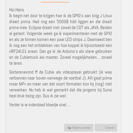
Hoi Hans
Ik begin net door te krijgen hoe ik de GPIO’s aan krijg J Linux
draait prima. Had nog een 500GB hdd liggen en die draait
prima mee. Eclipse draait met zowel de CDT als JAVA. Beiden
al getest. Volgende week ga ik experimenteren met de GPIO
en als ze binnen komen een paar LED strips J. Daarnaast ben
ik nog aan het ontdekken van hoe koppel ik bijvoorbeeld een
nRF24L01 eraan. Dan ga ik de Arduino’s als slave gebruiken
en de Cubietruck als master. Zoveel mogelijkheden… zoveel
te leren.
Gisterenavond ff de Cubie als videoplayer gebruikt (ik was
verbannen naar boven vanwege de voetbal J). AVI gaat prima
maar MPv en meer van dat soort formaten kon hij (nog) niet
verwerken. Nu heb ik wel gemerkt dat die jongens bij Sunxi
heel druk bezig zijn. Dus ik zie wel.
Verder is ie inderdaad bloedje snel….
Beantwoorden
Citeren