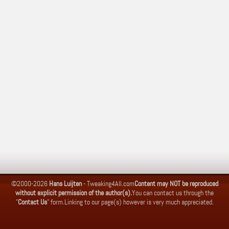
©2000-2026
Hans Luijten
-
Tweaking4All.com
Content may NOT be reproduced
without explicit permission of the author(s).
You can contact us through the
"
Contact Us
" form.
Linking to our page(s) however is very much appreciated.