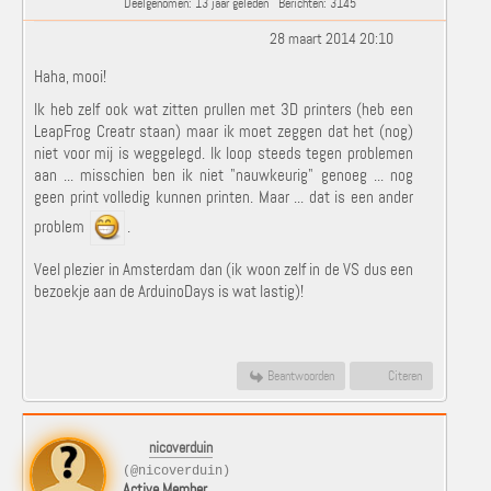
Deelgenomen: 13 jaar geleden
Berichten: 3145
28 maart 2014 20:10
Haha, mooi!
Ik heb zelf ook wat zitten prullen met 3D printers (heb een
LeapFrog Creatr staan) maar ik moet zeggen dat het (nog)
niet voor mij is weggelegd. Ik loop steeds tegen problemen
aan ... misschien ben ik niet "nauwkeurig" genoeg ... nog
geen print volledig kunnen printen. Maar ... dat is een ander
problem
.
Veel plezier in Amsterdam dan (ik woon zelf in de VS dus een
bezoekje aan de ArduinoDays is wat lastig)!
Beantwoorden
Citeren
nicoverduin
(@nicoverduin)
Active Member