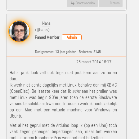
Beantwoorden
Citeren
Hans
(@hans)
Famed Member
Admin
Deelgenomen: 13 jaar geleden
Berichten: 3145
28 maart 2014 19:17
Haha, ja ik look zelf ook tegen dat probleem aan zo nu en
dan.
Ik werk niet echte dagelijks met Linux, behalve dan mij XBMC
(OpenElec). De laatste keer dat ik
echt
aan het prullen was
met Linux was begin 90'er jaren toen de eerste Slackware
versies beschikbaar kwamen. Intussen werk ik hoofdzakelijk
op een Mac met een virtuele machine voor Windows en
Ubuntu.
Met al het geprul met de Arduino loop ik (op een Uno) toch
vaak tegen geheugen beperkingen aan, maar het werken
met Linux een Raspberry Pi is weer net niet hetzelfde.