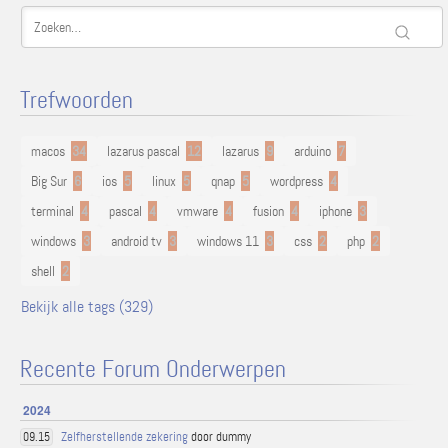
Trefwoorden
macos
34
lazarus pascal
12
lazarus
9
arduino
7
Big Sur
6
ios
5
linux
5
qnap
5
wordpress
4
terminal
4
pascal
4
vmware
4
fusion
4
iphone
3
windows
3
android tv
3
windows 11
3
css
2
php
2
shell
2
Bekijk alle tags (329)
Recente Forum Onderwerpen
2024
Zelfherstellende zekering
door dummy
09.15