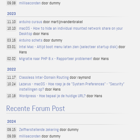
milliseconden
door dummy
09.08
2023
arduino cursus
door martijnvandenbrakel
11.10
macOS - How to hide an individual mounted network share on your
10.10
Desktop
door Hans
Arduino schets
door dummy
03.16
Intel Mac - Altijd boot menu laten zien (selecteer startup disk)
door
03.01
Hans
Migratie naar PHP 8.x - Rapporteer problemen!
door Hans
02.02
2022
Classless Inter-Domain Routing
door raymond
11.17
Lazarus - macOS - Hoe roep je de "System Preferences" - "Security"
10.24
instellingen op?
door Hans
Wordpress - Hoe bepaal je de huidige URL?
door Hans
10.18
Recente Forum Post
2024
Zelfherstellende zekering
door dummy
09.15
milliseconden
door dummy
09.09