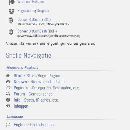
Word een Patreon
Registeer bij Dropbox
Doneer BitCoins (BTC)
16Ja1xaaFxVE4FkRfkH9fP2nuyPA1Hk7kR
Doneer BitCoinCash (BCH)
qzf4qwap44z88jkdassythjcnm54upacmvmvnzgddg
Amazon links kunnen kleine vergoedingen voor ons genereren.
Snelle Navaigatie
Algemene Pagina's
Start
- Start/Begin Pagina
Nieuws
- Nieuws en Updates
Pagina's
- Categoriën, Bestanden, etx.
Forum
- Gemeenschap
Info
- Stats, IP adres, etc.
Inloggen
Language
English
- Go to English