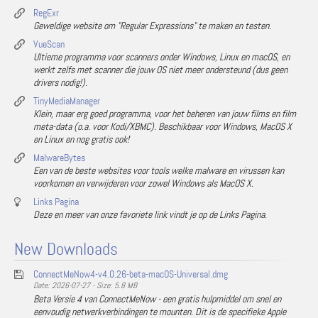
RegExr
Geweldige website om "Regular Expressions" te maken en testen.
VueScan
Ultieme programma voor scanners onder Windows, Linux en macOS, en
werkt zelfs met scanner die jouw OS niet meer ondersteund (dus geen
drivers nodig!).
TinyMediaManager
Klein, maar erg goed programma, voor het beheren van jouw films en film
meta-data (o.a. voor Kodi/XBMC). Beschikbaar voor Windows, MacOS X
en Linux en nog gratis ook!
MalwareBytes
Een van de beste websites voor tools welke malware en virussen kan
voorkomen en verwijderen voor zowel Windows als MacOS X.
Links Pagina
Deze en meer van onze favoriete link vindt je op de Links Pagina.
New Downloads
ConnectMeNow4-v4.0.26-beta-macOS-Universal.dmg
Date: 2026-07-27 - Size: 5.8 MB
Beta Versie 4 van ConnectMeNow - een gratis hulpmiddel om snel en
eenvoudig netwerkverbindingen te mounten. Dit is de specifieke Apple