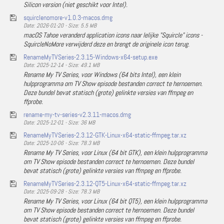
Silicon version (niet geschikt voor Intel).
squirclenomore-v1.0.3-macos.dmg
Date: 2026-01-20 - Size: 5.5 MB
macOS Tahoe veranderd application icons naar lelijke "Squircle" icons -
SquircleNoMore verwijderd deze en brengt de originele icon terug.
RenameMyTVSeries-2.3.15-Windows-x64-setup.exe
Date: 2025-12-14 - Size: 49.1 MB
Rename My TV Series, voor Windows (64 bits Intel), een klein
hulpprogramma om TV Show episode bestanden correct te hernoemen.
Deze bundel bevat statisch (grote) gelinkte versies van ffmpeg en
ffprobe.
rename-my-tv-series-v2.3.11-macos.dmg
Date: 2025-12-01 - Size: 36 MB
RenameMyTVSeries-2.3.12-GTK-Linux-x64-static-ffmpeg.tar.xz
Date: 2025-10-06 - Size: 78.3 MB
Rename My TV Series, voor Linux (64 bit GTK), een klein hulpprogramma
om TV Show episode bestanden correct te hernoemen. Deze bundel
bevat statisch (grote) gelinkte versies van ffmpeg en ffprobe.
RenameMyTVSeries-2.3.12-QT5-Linux-x64-static-ffmpeg.tar.xz
Date: 2025-09-28 - Size: 78.3 MB
Rename My TV Series, voor Linux (64 bit QT5), een klein hulpprogramma
om TV Show episode bestanden correct te hernoemen. Deze bundel
bevat statisch (grote) gelinkte versies van ffmpeg en ffprobe.