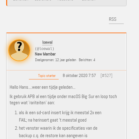
RSS
loewal
(@loewal)
New Member
Deelgenomen: 12 jaar geleden
Berichten: 4
8 oktober 2020 7:57
[#527]
Topic starter
Hallo Hans....weer een tijdje geleden...
Ik gebruik APB al een tijdje onder macOS Big Sur en loop toch
tegen wat 'rariteiten' aan:
als ik een sd-card insert krijg ik meestal 2x een
FAIL; na herinsert gaat 't meestal goed
het venster waarin ik de specificaties van de
backup c.q. de restore kan aangeven is