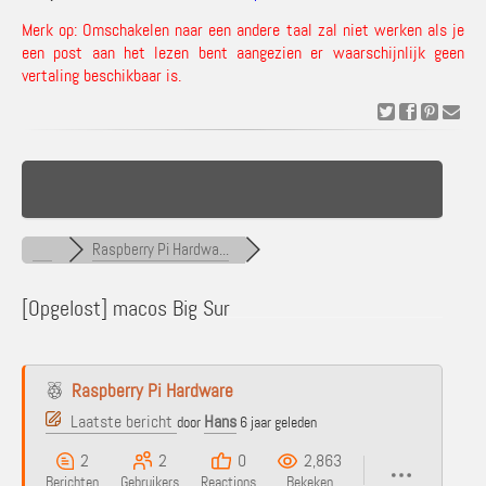
Merk op: Omschakelen naar een andere taal zal niet werken als je
een post aan het lezen bent aangezien er waarschijnlijk geen
vertaling beschikbaar is.
Raspberry Pi Hardwa...
[Opgelost]
macos Big Sur
Raspberry Pi Hardware
Laatste bericht
Hans
door
6 jaar geleden
2
2
0
2,863
Berichten
Gebruikers
Reactions
Bekeken