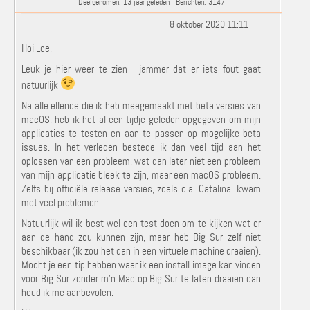
Deelgenomen: 13 jaar geleden
Berichten: 3147
8 oktober 2020 11:11
Hoi Loe,
Leuk je hier weer te zien - jammer dat er iets fout gaat
natuurlijk
Na alle ellende die ik heb meegemaakt met beta versies van
macOS, heb ik het al een tijdje geleden opgegeven om mijn
applicaties te testen en aan te passen op mogelijke beta
issues. In het verleden bestede ik dan veel tijd aan het
oplossen van een probleem, wat dan later niet een probleem
van mijn applicatie bleek te zijn, maar een macOS probleem.
Zelfs bij officiële release versies, zoals o.a. Catalina, kwam
met veel problemen.
Natuurlijk wil ik best wel een test doen om te kijken wat er
aan de hand zou kunnen zijn, maar heb Big Sur zelf niet
beschikbaar (ik zou het dan in een virtuele machine draaien).
Mocht je een tip hebben waar ik een install image kan vinden
voor Big Sur zonder m'n Mac op Big Sur te laten draaien dan
houd ik me aanbevolen.