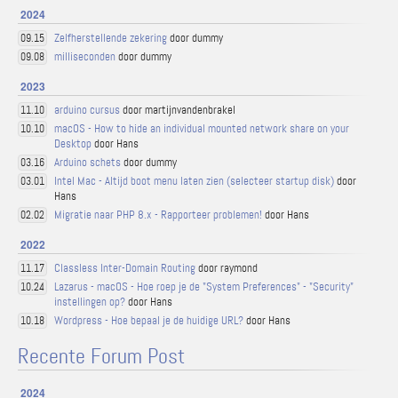
2024
Zelfherstellende zekering
door dummy
09.15
milliseconden
door dummy
09.08
2023
arduino cursus
door martijnvandenbrakel
11.10
macOS - How to hide an individual mounted network share on your
10.10
Desktop
door Hans
Arduino schets
door dummy
03.16
Intel Mac - Altijd boot menu laten zien (selecteer startup disk)
door
03.01
Hans
Migratie naar PHP 8.x - Rapporteer problemen!
door Hans
02.02
2022
Classless Inter-Domain Routing
door raymond
11.17
Lazarus - macOS - Hoe roep je de "System Preferences" - "Security"
10.24
instellingen op?
door Hans
Wordpress - Hoe bepaal je de huidige URL?
door Hans
10.18
Recente Forum Post
2024