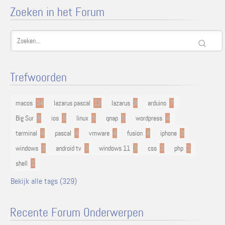
Zoeken in het Forum
Trefwoorden
macos
34
lazarus pascal
12
lazarus
9
arduino
7
Big Sur
6
ios
5
linux
5
qnap
5
wordpress
4
terminal
4
pascal
4
vmware
4
fusion
4
iphone
3
windows
3
android tv
3
windows 11
3
css
2
php
2
shell
2
Bekijk alle tags (329)
Recente Forum Onderwerpen