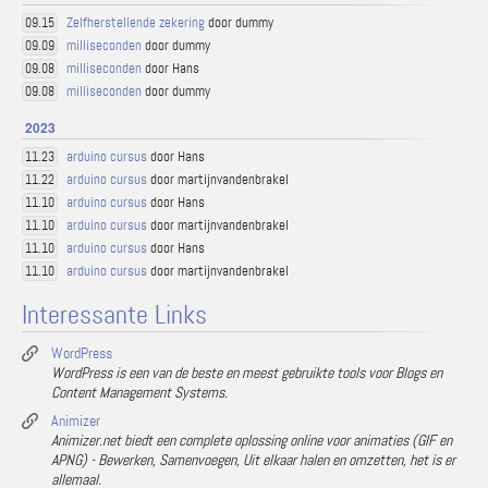
Zelfherstellende zekering
door dummy
09.15
milliseconden
door dummy
09.09
milliseconden
door Hans
09.08
milliseconden
door dummy
09.08
2023
arduino cursus
door Hans
11.23
arduino cursus
door martijnvandenbrakel
11.22
arduino cursus
door Hans
11.10
arduino cursus
door martijnvandenbrakel
11.10
arduino cursus
door Hans
11.10
arduino cursus
door martijnvandenbrakel
11.10
Interessante Links
WordPress
WordPress is een van de beste en meest gebruikte tools voor Blogs en
Content Management Systems.
Animizer
Animizer.net biedt een complete oplossing online voor animaties (GIF en
APNG) - Bewerken, Samenvoegen, Uit elkaar halen en omzetten, het is er
allemaal.