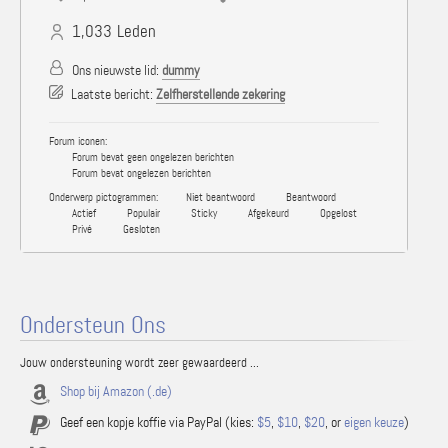
1,033
Leden
Ons nieuwste lid:
dummy
Laatste bericht:
Zelfherstellende zekering
Forum iconen:
Forum bevat geen ongelezen berichten
Forum bevat ongelezen berichten
Onderwerp pictogrammen:
Niet beantwoord
Beantwoord
Actief
Populair
Sticky
Afgekeurd
Opgelost
Privé
Gesloten
Ondersteun Ons
Jouw ondersteuning wordt zeer gewaardeerd ...
Shop bij Amazon (.de)
Geef een kopje koffie via PayPal (kies:
$5
,
$10
,
$20
, or
eigen keuze
)