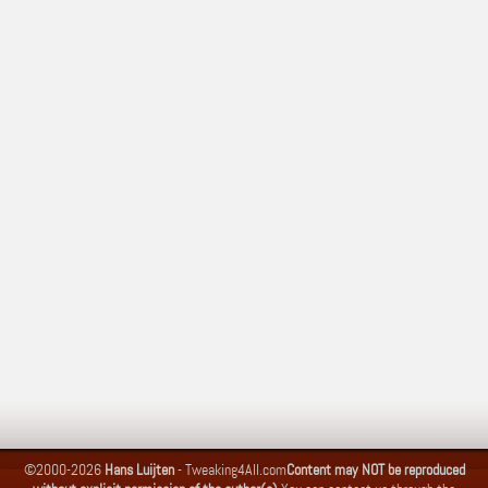
©2000-2026
Hans Luijten
-
Tweaking4All.com
Content may NOT be reproduced