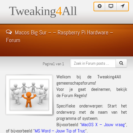
Tweaking
4
All
Macos Big Sur – – Raspberry Pi Hardware –
Forum
Pagina1 van 1
Welkom bij de Tweaking4All
gemeenschapsforums!
Voor je gaat deelnemen, bekijk
de
Forum Regels
!
Specifieke onderwerpen: Start het
onderwerp met de naam van het
programma of systeem.
Bijvoorbeeld “
MacOS X – Jouw vraag
“,
of bijvoorbeeld “
MS Word – Jouw Tip of Truc
“.