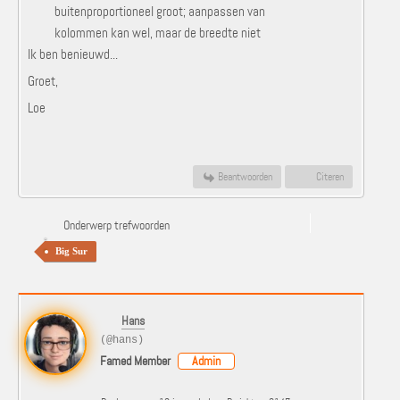
buitenproportioneel groot; aanpassen van
kolommen kan wel, maar de breedte niet
Ik ben benieuwd...
Groet,
Loe
Beantwoorden
Citeren
Onderwerp trefwoorden
Big Sur
Hans
(@hans)
Famed Member
Admin