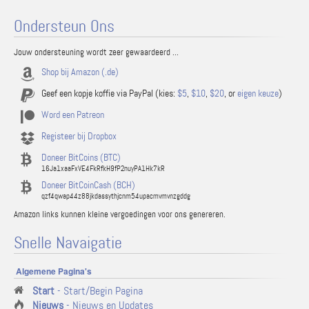
Ondersteun Ons
Jouw ondersteuning wordt zeer gewaardeerd ...
Shop bij Amazon (.de)
Geef een kopje koffie via PayPal (kies:
$5
,
$10
,
$20
, or
eigen keuze
)
Word een Patreon
Registeer bij Dropbox
Doneer BitCoins (BTC)
16Ja1xaaFxVE4FkRfkH9fP2nuyPA1Hk7kR
Doneer BitCoinCash (BCH)
qzf4qwap44z88jkdassythjcnm54upacmvmvnzgddg
Amazon links kunnen kleine vergoedingen voor ons genereren.
Snelle Navaigatie
Algemene Pagina's
Start
- Start/Begin Pagina
Nieuws
- Nieuws en Updates