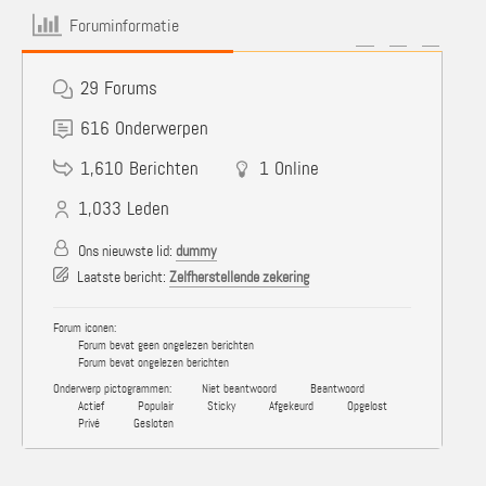
Foruminformatie
29
Forums
616
Onderwerpen
1,610
Berichten
1
Online
1,033
Leden
Ons nieuwste lid:
dummy
Laatste bericht:
Zelfherstellende zekering
Forum iconen:
Forum bevat geen ongelezen berichten
Forum bevat ongelezen berichten
Onderwerp pictogrammen:
Niet beantwoord
Beantwoord
Actief
Populair
Sticky
Afgekeurd
Opgelost
Privé
Gesloten