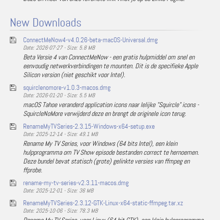
New Downloads
ConnectMeNow4-v4.0.26-beta-macOS-Universal.dmg
Date: 2026-07-27 - Size: 5.8 MB
Beta Versie 4 van ConnectMeNow - een gratis hulpmiddel om snel en
eenvoudig netwerkverbindingen te mounten. Dit is de specifieke Apple
Silicon version (niet geschikt voor Intel).
squirclenomore-v1.0.3-macos.dmg
Date: 2026-01-20 - Size: 5.5 MB
macOS Tahoe veranderd application icons naar lelijke "Squircle" icons -
SquircleNoMore verwijderd deze en brengt de originele icon terug.
RenameMyTVSeries-2.3.15-Windows-x64-setup.exe
Date: 2025-12-14 - Size: 49.1 MB
Rename My TV Series, voor Windows (64 bits Intel), een klein
hulpprogramma om TV Show episode bestanden correct te hernoemen.
Deze bundel bevat statisch (grote) gelinkte versies van ffmpeg en
ffprobe.
rename-my-tv-series-v2.3.11-macos.dmg
Date: 2025-12-01 - Size: 36 MB
RenameMyTVSeries-2.3.12-GTK-Linux-x64-static-ffmpeg.tar.xz
Date: 2025-10-06 - Size: 78.3 MB