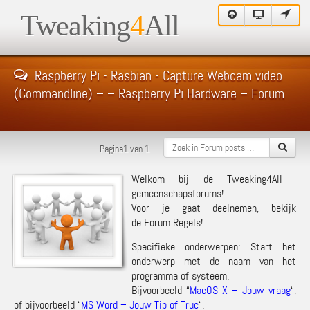
Tweaking
4
All
Raspberry Pi - Rasbian - Capture Webcam video
(Commandline) – – Raspberry Pi Hardware – Forum
Pagina1 van 1
Welkom bij de Tweaking4All
gemeenschapsforums!
Voor je gaat deelnemen, bekijk
de
Forum Regels
!
Specifieke onderwerpen: Start het
onderwerp met de naam van het
programma of systeem.
Bijvoorbeeld “
MacOS X – Jouw vraag
“,
of bijvoorbeeld “
MS Word – Jouw Tip of Truc
“.