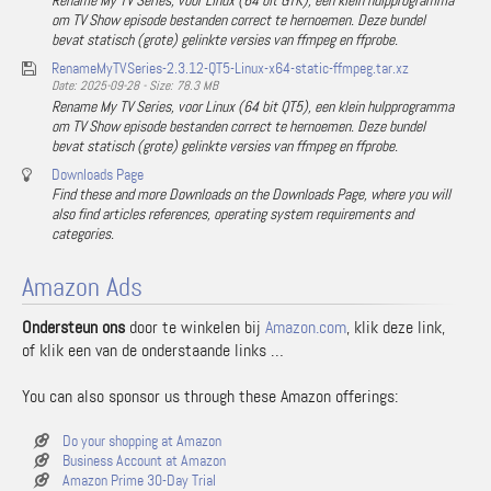
Rename My TV Series, voor Linux (64 bit GTK), een klein hulpprogramma
om TV Show episode bestanden correct te hernoemen. Deze bundel
bevat statisch (grote) gelinkte versies van ffmpeg en ffprobe.
RenameMyTVSeries-2.3.12-QT5-Linux-x64-static-ffmpeg.tar.xz
Date: 2025-09-28 - Size: 78.3 MB
Rename My TV Series, voor Linux (64 bit QT5), een klein hulpprogramma
om TV Show episode bestanden correct te hernoemen. Deze bundel
bevat statisch (grote) gelinkte versies van ffmpeg en ffprobe.
Downloads Page
Find these and more Downloads on the Downloads Page, where you will
also find articles references, operating system requirements and
categories.
Amazon Ads
Ondersteun ons
door te winkelen bij
Amazon.com
, klik deze link,
of klik een van de onderstaande links …
You can also sponsor us through these Amazon offerings:
Do your shopping at Amazon
Business Account at Amazon
Amazon Prime 30-Day Trial