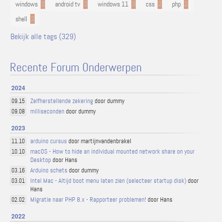
windows
3
android tv
3
windows 11
3
css
2
php
2
shell
2
Bekijk alle tags (329)
Recente Forum Onderwerpen
2024
Zelfherstellende zekering
door dummy
09.15
milliseconden
door dummy
09.08
2023
arduino cursus
door martijnvandenbrakel
11.10
macOS - How to hide an individual mounted network share on your
10.10
Desktop
door Hans
Arduino schets
door dummy
03.16
Intel Mac - Altijd boot menu laten zien (selecteer startup disk)
door
03.01
Hans
Migratie naar PHP 8.x - Rapporteer problemen!
door Hans
02.02
2022