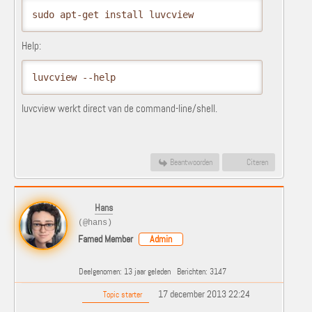
sudo apt-get install luvcview
Help:
luvcview --help
luvcview werkt direct van de command-line/shell.
Beantwoorden
Citeren
Hans
(@hans)
Famed Member
Admin
Deelgenomen: 13 jaar geleden
Berichten: 3147
17 december 2013 22:24
Topic starter