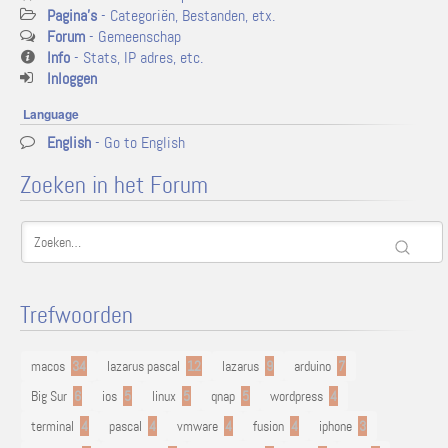
Pagina's
- Categoriën, Bestanden, etx.
Forum
- Gemeenschap
Info
- Stats, IP adres, etc.
Inloggen
Language
English
- Go to English
Zoeken in het Forum
Trefwoorden
macos
34
lazarus pascal
12
lazarus
9
arduino
7
Big Sur
6
ios
5
linux
5
qnap
5
wordpress
4
terminal
4
pascal
4
vmware
4
fusion
4
iphone
3