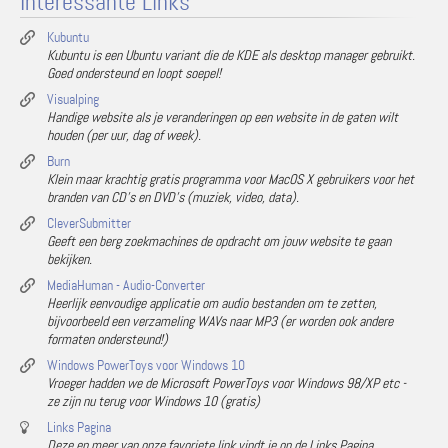
Interessante Links
Kubuntu
Kubuntu is een Ubuntu variant die de KDE als desktop manager gebruikt.
Goed ondersteund en loopt soepel!
Visualping
Handige website als je veranderingen op een website in de gaten wilt
houden (per uur, dag of week).
Burn
Klein maar krachtig gratis programma voor MacOS X gebruikers voor het
branden van CD's en DVD's (muziek, video, data).
CleverSubmitter
Geeft een berg zoekmachines de opdracht om jouw website te gaan
bekijken.
MediaHuman - Audio-Converter
Heerlijk eenvoudige applicatie om audio bestanden om te zetten,
bijvoorbeeld een verzameling WAVs naar MP3 (er worden ook andere
formaten ondersteund!)
Windows PowerToys voor Windows 10
Vroeger hadden we de Microsoft PowerToys voor Windows 98/XP etc -
ze zijn nu terug voor Windows 10 (gratis)
Links Pagina
Deze en meer van onze favoriete link vindt je op de Links Pagina.