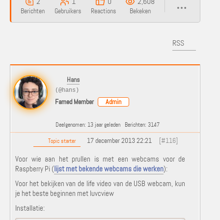
2
1
0
2,608
Berichten
Gebruikers
Reactions
Bekeken
RSS
Hans
(@hans)
Famed Member
Admin
Deelgenomen: 13 jaar geleden
Berichten: 3147
17 december 2013 22:21
[#116]
Topic starter
Voor wie aan het prullen is met een webcams voor de
Raspberry Pi (
lijst met bekende webcams die werken
):
Voor het bekijken van de life video van de USB webcam, kun
je het beste beginnen met luvcview
Installatie: