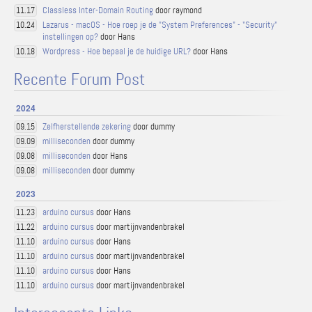
Classless Inter-Domain Routing
door raymond
11.17
Lazarus - macOS - Hoe roep je de "System Preferences" - "Security"
10.24
instellingen op?
door Hans
Wordpress - Hoe bepaal je de huidige URL?
door Hans
10.18
Recente Forum Post
2024
Zelfherstellende zekering
door dummy
09.15
milliseconden
door dummy
09.09
milliseconden
door Hans
09.08
milliseconden
door dummy
09.08
2023
arduino cursus
door Hans
11.23
arduino cursus
door martijnvandenbrakel
11.22
arduino cursus
door Hans
11.10
arduino cursus
door martijnvandenbrakel
11.10
arduino cursus
door Hans
11.10
arduino cursus
door martijnvandenbrakel
11.10