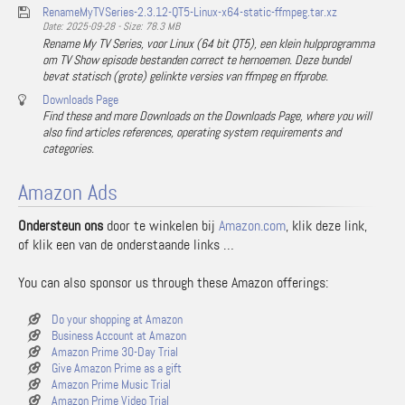
RenameMyTVSeries-2.3.12-QT5-Linux-x64-static-ffmpeg.tar.xz
Date: 2025-09-28 - Size: 78.3 MB
Rename My TV Series, voor Linux (64 bit QT5), een klein hulpprogramma
om TV Show episode bestanden correct te hernoemen. Deze bundel
bevat statisch (grote) gelinkte versies van ffmpeg en ffprobe.
Downloads Page
Find these and more Downloads on the Downloads Page, where you will
also find articles references, operating system requirements and
categories.
Amazon Ads
Ondersteun ons
door te winkelen bij
Amazon.com
, klik deze link,
of klik een van de onderstaande links …
You can also sponsor us through these Amazon offerings:
Do your shopping at Amazon
Business Account at Amazon
Amazon Prime 30-Day Trial
Give Amazon Prime as a gift
Amazon Prime Music Trial
Amazon Prime Video Trial