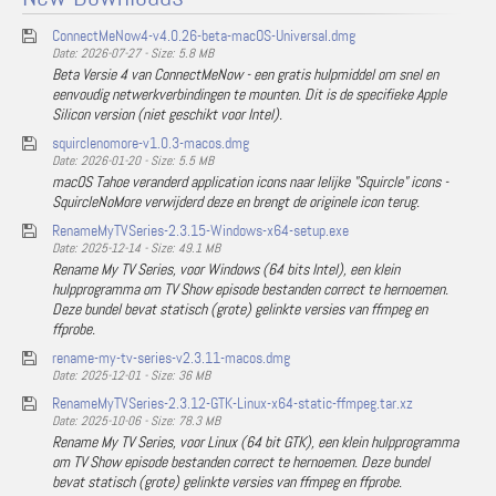
ConnectMeNow4-v4.0.26-beta-macOS-Universal.dmg
Date: 2026-07-27 - Size: 5.8 MB
Beta Versie 4 van ConnectMeNow - een gratis hulpmiddel om snel en
eenvoudig netwerkverbindingen te mounten. Dit is de specifieke Apple
Silicon version (niet geschikt voor Intel).
squirclenomore-v1.0.3-macos.dmg
Date: 2026-01-20 - Size: 5.5 MB
macOS Tahoe veranderd application icons naar lelijke "Squircle" icons -
SquircleNoMore verwijderd deze en brengt de originele icon terug.
RenameMyTVSeries-2.3.15-Windows-x64-setup.exe
Date: 2025-12-14 - Size: 49.1 MB
Rename My TV Series, voor Windows (64 bits Intel), een klein
hulpprogramma om TV Show episode bestanden correct te hernoemen.
Deze bundel bevat statisch (grote) gelinkte versies van ffmpeg en
ffprobe.
rename-my-tv-series-v2.3.11-macos.dmg
Date: 2025-12-01 - Size: 36 MB
RenameMyTVSeries-2.3.12-GTK-Linux-x64-static-ffmpeg.tar.xz
Date: 2025-10-06 - Size: 78.3 MB
Rename My TV Series, voor Linux (64 bit GTK), een klein hulpprogramma
om TV Show episode bestanden correct te hernoemen. Deze bundel
bevat statisch (grote) gelinkte versies van ffmpeg en ffprobe.