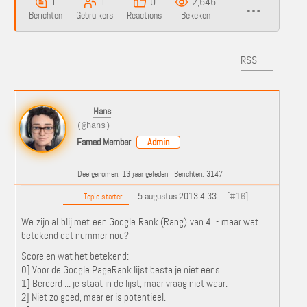
1
1
0
2,646
Berichten
Gebruikers
Reactions
Bekeken
RSS
Hans
(@hans)
Famed Member
Admin
Deelgenomen: 13 jaar geleden
Berichten: 3147
5 augustus 2013 4:33
[#16]
Topic starter
We zijn al blij met een Google Rank (Rang) van 4 - maar wat
betekend dat nummer nou?
Score en wat het betekend:
0] Voor de Google PageRank lijst besta je niet eens.
1] Beroerd ... je staat in de lijst, maar vraag niet waar.
2] Niet zo goed, maar er is potentieel.