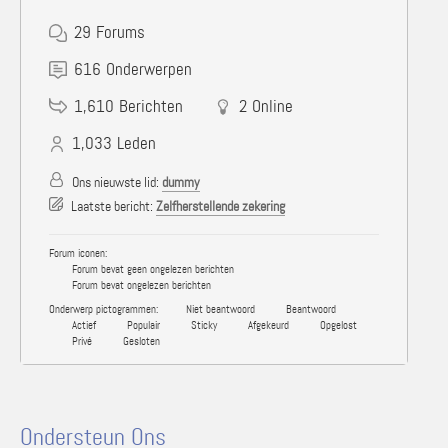
29
Forums
616
Onderwerpen
1,610
Berichten
2
Online
1,033
Leden
Ons nieuwste lid:
dummy
Laatste bericht:
Zelfherstellende zekering
Forum iconen:
Forum bevat geen ongelezen berichten
Forum bevat ongelezen berichten
Onderwerp pictogrammen:
Niet beantwoord
Beantwoord
Actief
Populair
Sticky
Afgekeurd
Opgelost
Privé
Gesloten
Ondersteun Ons