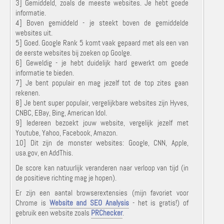
3] Gemiddeld, zoals de meeste websites. Je hebt goede
informatie.
4] Boven gemiddeld - je steekt boven de gemiddelde
websites uit.
5] Goed. Google Rank 5 komt vaak gepaard met als een van
de eerste websites bij zoeken op Goolge.
6] Geweldig - je hebt duidelijk hard gewerkt om goede
informatie te bieden.
7] Je bent populair en mag jezelf tot de top zites gaan
rekenen.
8] Je bent super populair, vergelijkbare websites zijn Hyves,
CNBC, EBay, Bing, American Idol.
9] Iedereen bezoekt jouw website, vergelijk jezelf met
Youtube, Yahoo, Facebook, Amazon.
10] Dit zijn de monster websites: Google, CNN, Apple,
usa.gov, en AddThis.
De score kan natuurlijk veranderen naar verloop van tijd (in
de positieve richting mag je hopen).
Er zijn een aantal browserextensies (mijn favoriet voor
Chrome is
Website and SEO Analysis
- het is gratis!) of
gebruik een website zoals
PRChecker
.