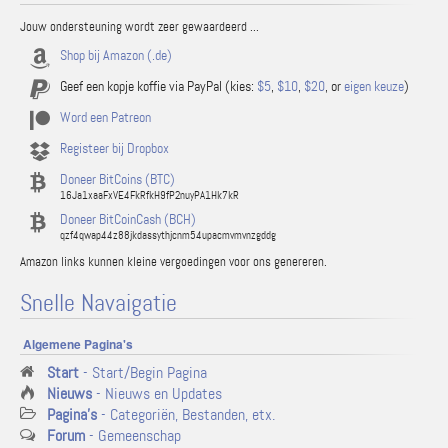
Jouw ondersteuning wordt zeer gewaardeerd ...
Shop bij Amazon (.de)
Geef een kopje koffie via PayPal (kies:
$5
,
$10
,
$20
, or
eigen keuze
)
Word een Patreon
Registeer bij Dropbox
Doneer BitCoins (BTC)
16Ja1xaaFxVE4FkRfkH9fP2nuyPA1Hk7kR
Doneer BitCoinCash (BCH)
qzf4qwap44z88jkdassythjcnm54upacmvmvnzgddg
Amazon links kunnen kleine vergoedingen voor ons genereren.
Snelle Navaigatie
Algemene Pagina's
Start
- Start/Begin Pagina
Nieuws
- Nieuws en Updates
Pagina's
- Categoriën, Bestanden, etx.
Forum
- Gemeenschap