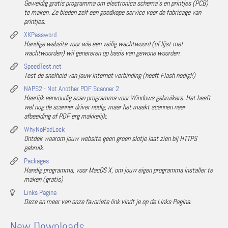
Geweldig gratis programma om electronica schema's en printjes (PCB)
te maken. Ze bieden zelf een goedkope service voor de fabricage van
printjes.
XKPassword
Handige website voor wie een veilig wachtwoord (of lijst met
wachtwoorden) wil genereren op basis van gewone woorden.
SpeedTest.net
Test de snelheid van jouw Internet verbinding (heeft Flash nodig!!)
NAPS2 - Not Another PDF Scanner 2
Heerlijk eenvoudig scan programma voor Windows gebruikers. Het heeft
wel nog de scanner driver nodig, maar het maakt scannen naar
afbeelding of PDF erg makkelijk.
WhyNoPadLock
Ontdek waarom jouw website geen groen slotje laat zien bij HTTPS
gebruik.
Packages
Handig programma, voor MacOS X, om jouw eigen programma installer te
maken (gratis)
Links Pagina
Deze en meer van onze favoriete link vindt je op de Links Pagina.
New Downloads