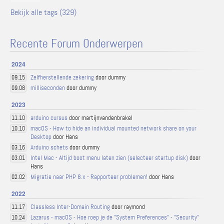
Bekijk alle tags (329)
Recente Forum Onderwerpen
2024
Zelfherstellende zekering
door dummy
09.15
milliseconden
door dummy
09.08
2023
arduino cursus
door martijnvandenbrakel
11.10
macOS - How to hide an individual mounted network share on your
10.10
Desktop
door Hans
Arduino schets
door dummy
03.16
Intel Mac - Altijd boot menu laten zien (selecteer startup disk)
door
03.01
Hans
Migratie naar PHP 8.x - Rapporteer problemen!
door Hans
02.02
2022
Classless Inter-Domain Routing
door raymond
11.17
Lazarus - macOS - Hoe roep je de "System Preferences" - "Security"
10.24