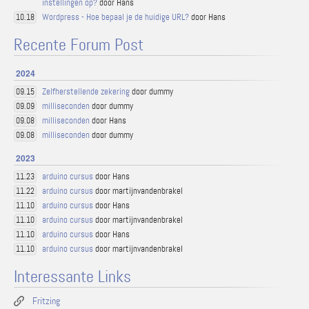
instellingen op?
door Hans
Wordpress - Hoe bepaal je de huidige URL?
door Hans
10.18
Recente Forum Post
2024
Zelfherstellende zekering
door dummy
09.15
milliseconden
door dummy
09.09
milliseconden
door Hans
09.08
milliseconden
door dummy
09.08
2023
arduino cursus
door Hans
11.23
arduino cursus
door martijnvandenbrakel
11.22
arduino cursus
door Hans
11.10
arduino cursus
door martijnvandenbrakel
11.10
arduino cursus
door Hans
11.10
arduino cursus
door martijnvandenbrakel
11.10
Interessante Links
Fritzing