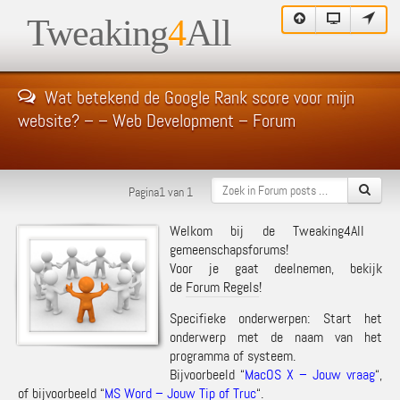
Tweaking
4
All
Wat betekend de Google Rank score voor mijn
website? – – Web Development – Forum
Pagina1 van 1
Welkom bij de Tweaking4All
gemeenschapsforums!
Voor je gaat deelnemen, bekijk
de
Forum Regels
!
Specifieke onderwerpen: Start het
onderwerp met de naam van het
programma of systeem.
Bijvoorbeeld “
MacOS X – Jouw vraag
“,
of bijvoorbeeld “
MS Word – Jouw Tip of Truc
“.