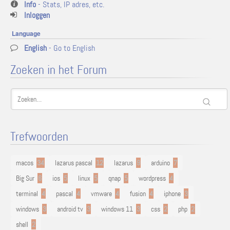
Info
- Stats, IP adres, etc.
Inloggen
Language
English
- Go to English
Zoeken in het Forum
Trefwoorden
macos
34
lazarus pascal
12
lazarus
9
arduino
7
Big Sur
6
ios
5
linux
5
qnap
5
wordpress
4
terminal
4
pascal
4
vmware
4
fusion
4
iphone
3
windows
3
android tv
3
windows 11
3
css
2
php
2
shell
2