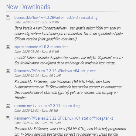
New Downloads
ConnectMeNow4-v4.0.26-beta-macOS-Universal.dmg
Date: 2026-07-27 - Size: 5.8 MB
Beta Versie 4 van ConnectMeNow - een gratis hulpmiddel om snel en
eenvoudig netwerkverbindingen te mounten. Dit is de specifieke Apple
Silicon version (niet geschikt voor Intel).
squirclenomore-v1.0.3-macos.dmg
Date: 2026-01-20 - Size: 5.5 MB
macOS Tahoe veranderd application icons naar lelijke "Squircle" icons -
SquircleNoMore verwijderd deze en brengt de originele icon terug.
RenameMyTVSeries-2.3.15-Windows-x64-setup.exe
Date: 2025-12-14 - Size: 49.1 MB
Rename My TV Series, voor Windows (64 bits Intel), een klein
hulpprogramma om TV Show episode bestanden correct te hernoemen.
Deze bundel bevat statisch (grote) gelinkte versies van ffmpeg en
ffprobe.
rename-my-tv-series-v2.3.11-macos.dmg
Date: 2025-12-01 - Size: 36 MB
RenameMyTVSeries-2.3.12-GTK-Linux-x64-static-ffmpeg.tar.xz
Date: 2025-10-06 - Size: 78.3 MB
Rename My TV Series, voor Linux (64 bit GTK), een klein hulpprogramma
om TV Show episode bestanden correct te hernoemen. Deze bundel