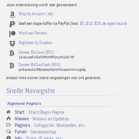
Jouw ondersteuning wordt zeer gewaardeerd ...
Shop bij Amazon (.de)
Geef een kopje koffie via PayPal (kies:
$5
,
$10
,
$20
, or
eigen keuze
)
Word een Patreon
Registeer bij Dropbox
Doneer BitCoins (BTC)
16Ja1xaaFxVE4FkRfkH9fP2nuyPA1Hk7kR
Doneer BitCoinCash (BCH)
qzf4qwap44z88jkdassythjcnm54upacmvmvnzgddg
Amazon links kunnen kleine vergoedingen voor ons genereren.
Snelle Navaigatie
Algemene Pagina's
Start
- Start/Begin Pagina
Nieuws
- Nieuws en Updates
Pagina's
- Categoriën, Bestanden, etx.
Forum
- Gemeenschap
Info
- Stats, IP adres, etc.