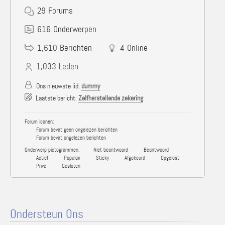
29
Forums
616
Onderwerpen
1,610
Berichten
4
Online
1,033
Leden
Ons nieuwste lid:
dummy
Laatste bericht:
Zelfherstellende zekering
Forum iconen:
Forum bevat geen ongelezen berichten
Forum bevat ongelezen berichten
Onderwerp pictogrammen:
Niet beantwoord
Beantwoord
Actief
Populair
Sticky
Afgekeurd
Opgelost
Privé
Gesloten
Ondersteun Ons