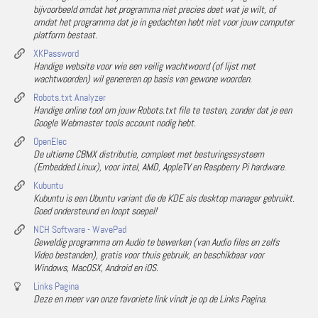
bijvoorbeeld omdat het programma niet precies doet wat je wilt, of
omdat het programma dat je in gedachten hebt niet voor jouw computer
platform bestaat.
XKPassword
Handige website voor wie een veilig wachtwoord (of lijst met
wachtwoorden) wil genereren op basis van gewone woorden.
Robots.txt Analyzer
Handige online tool om jouw Robots.txt file te testen, zonder dat je een
Google Webmaster tools account nodig hebt.
OpenElec
De ultieme CBMX distributie, compleet met besturingssysteem
(Embedded Linux), voor intel, AMD, AppleTV en Raspberry Pi hardware.
Kubuntu
Kubuntu is een Ubuntu variant die de KDE als desktop manager gebruikt.
Goed ondersteund en loopt soepel!
NCH Software - WavePad
Geweldig programma om Audio te bewerken (van Audio files en zelfs
Video bestanden), gratis voor thuis gebruik, en beschikbaar voor
Windows, MacOSX, Android en iOS.
Links Pagina
Deze en meer van onze favoriete link vindt je op de Links Pagina.