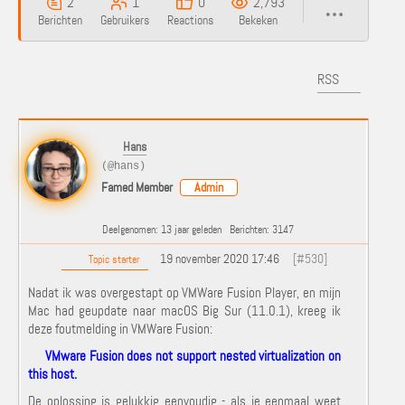
2
1
0
2,793
Berichten
Gebruikers
Reactions
Bekeken
RSS
Hans
(@hans)
Famed Member
Admin
Deelgenomen: 13 jaar geleden
Berichten: 3147
19 november 2020 17:46
[#530]
Topic starter
Nadat ik was overgestapt op VMWare Fusion Player, en mijn
Mac had geupdate naar macOS Big Sur (11.0.1), kreeg ik
deze foutmelding in VMWare Fusion:
VMware Fusion does not support nested virtualization on
this host.
De oplossing is gelukkig eenvoudig - als je eenmaal weet