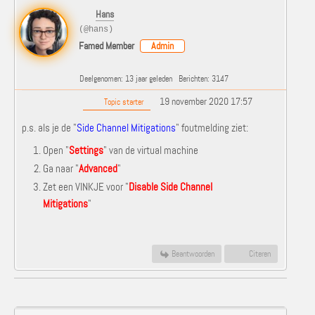
Hans
(@hans)
Famed Member
Admin
Deelgenomen: 13 jaar geleden
Berichten: 3147
19 november 2020 17:57
Topic starter
p.s. als je de "
Side Channel Mitigations
" foutmelding ziet:
Open "
Settings
" van de virtual machine
Ga naar "
Advanced
"
Zet een VINKJE voor "
Disable Side Channel
Mitigations
"
Beantwoorden
Citeren