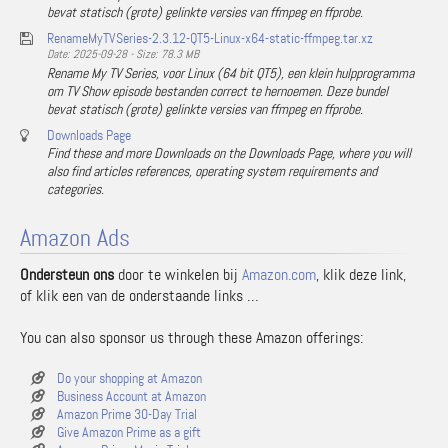
bevat statisch (grote) gelinkte versies van ffmpeg en ffprobe.
RenameMyTVSeries-2.3.12-QT5-Linux-x64-static-ffmpeg.tar.xz
Date: 2025-09-28 - Size: 78.3 MB
Rename My TV Series, voor Linux (64 bit QT5), een klein hulpprogramma
om TV Show episode bestanden correct te hernoemen. Deze bundel
bevat statisch (grote) gelinkte versies van ffmpeg en ffprobe.
Downloads Page
Find these and more Downloads on the Downloads Page, where you will
also find articles references, operating system requirements and
categories.
Amazon Ads
Ondersteun ons
door te winkelen bij
Amazon.com
, klik deze link,
of klik een van de onderstaande links …
You can also sponsor us through these Amazon offerings:
Do your shopping at Amazon
Business Account at Amazon
Amazon Prime 30-Day Trial
Give Amazon Prime as a gift