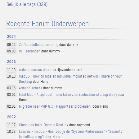
Bekijk alle tags (329)
Recente Forum Onderwerpen
2024
Zelfherstellende zekering
door dummy
09.15
milliseconden
door dummy
09.08
2023
arduino cursus
door martijnvandenbrakel
11.10
macOS - How to hide an individual mounted network share on your
10.10
Desktop
door Hans
Arduino schets
door dummy
03.16
Intel Mac - Altijd boot menu laten zien (selecteer startup disk)
door
03.01
Hans
Migratie naar PHP 8.x - Rapporteer problemen!
door Hans
02.02
2022
Classless Inter-Domain Routing
door raymond
11.17
Lazarus - macOS - Hoe roep je de "System Preferences" - "Security"
10.24
instellingen op?
door Hans