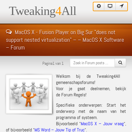
Tweaking
4
All
MacOS X - Fusion Player on Big Sur "does not
support nested virtualization" – – MacOS X Software
– Forum
Pagina1 van 1
Welkom bij de Tweaking4All
gemeenschapsforums!
Voor je gaat deelnemen, bekijk
de
Forum Regels
!
Specifieke onderwerpen: Start het
onderwerp met de naam van het
programma of systeem.
Bijvoorbeeld “
MacOS X – Jouw vraag
“,
of bijvoorbeeld “
MS Word – Jouw Tip of Truc
“.