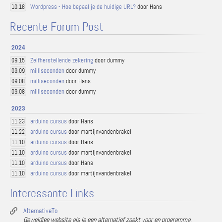
Wordpress - Hoe bepaal je de huidige URL?
door Hans
10.18
Recente Forum Post
2024
Zelfherstellende zekering
door dummy
09.15
milliseconden
door dummy
09.09
milliseconden
door Hans
09.08
milliseconden
door dummy
09.08
2023
arduino cursus
door Hans
11.23
arduino cursus
door martijnvandenbrakel
11.22
arduino cursus
door Hans
11.10
arduino cursus
door martijnvandenbrakel
11.10
arduino cursus
door Hans
11.10
arduino cursus
door martijnvandenbrakel
11.10
Interessante Links
AlternativeTo
Geweldige website als je een alternatief zoekt voor en programma,