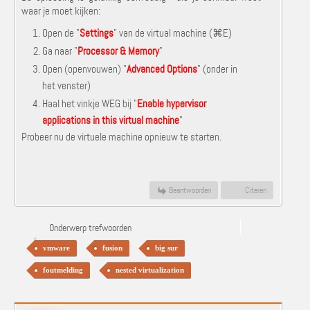
waar je moet kijken:
Open de "
Settings
" van de virtual machine (
⌘E)
Ga naar "
Processor & Memory
"
Open (openvouwen) "
Advanced Options
" (onder in
het venster)
Haal het vinkje WEG bij "
Enable hypervisor
applications in this virtual machine
"
Probeer nu de virtuele machine opnieuw te starten.
Beantwoorden
Citeren
Onderwerp trefwoorden
vmware
fusion
big sur
foutmelding
nested virtualization