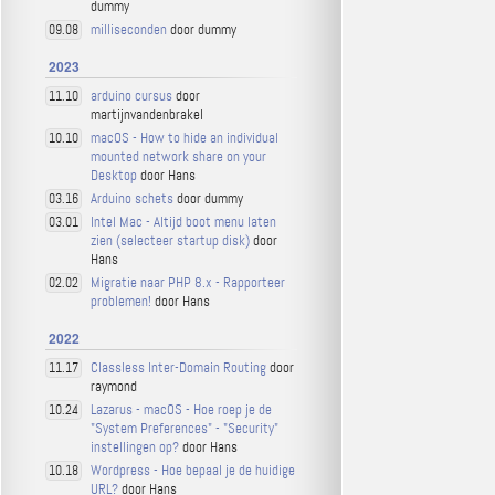
dummy
milliseconden
door dummy
09.08
2023
arduino cursus
door
11.10
martijnvandenbrakel
macOS - How to hide an individual
10.10
mounted network share on your
Desktop
door Hans
Arduino schets
door dummy
03.16
Intel Mac - Altijd boot menu laten
03.01
zien (selecteer startup disk)
door
Hans
Migratie naar PHP 8.x - Rapporteer
02.02
problemen!
door Hans
2022
Classless Inter-Domain Routing
door
11.17
raymond
Lazarus - macOS - Hoe roep je de
10.24
"System Preferences" - "Security"
instellingen op?
door Hans
Wordpress - Hoe bepaal je de huidige
10.18
URL?
door Hans