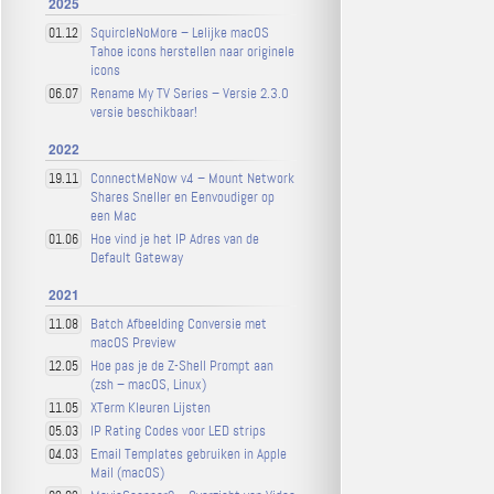
2025
SquircleNoMore – Lelijke macOS
01.12
Tahoe icons herstellen naar originele
icons
Rename My TV Series – Versie 2.3.0
06.07
versie beschikbaar!
2022
ConnectMeNow v4 – Mount Network
19.11
Shares Sneller en Eenvoudiger op
een Mac
Hoe vind je het IP Adres van de
01.06
Default Gateway
2021
Batch Afbeelding Conversie met
11.08
macOS Preview
Hoe pas je de Z-Shell Prompt aan
12.05
(zsh – macOS, Linux)
XTerm Kleuren Lijsten
11.05
IP Rating Codes voor LED strips
05.03
Email Templates gebruiken in Apple
04.03
Mail (macOS)