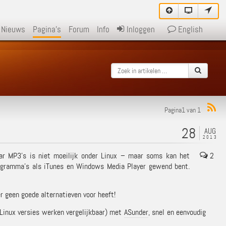
Nieuws
Pagina's
Forum
Info
Inloggen
English
Pagina1 van 1
28
AUG
2013
ar MP3’s is niet moeilijk onder Linux – maar soms kan het
2
programma’s als iTunes en Windows Media Player gewend bent.
r geen goede alternatieven voor heeft!
e Linux versies werken vergelijkbaar) met
ASunder
, snel en eenvoudig