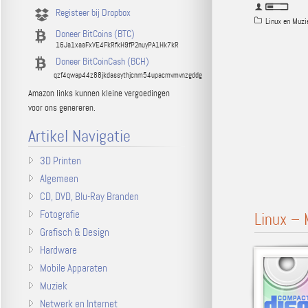
Registeer bij Dropbox
Linux en Muzi
Doneer BitCoins (BTC)
16Ja1xaaFxVE4FkRfkH9fP2nuyPA1Hk7kR
Doneer BitCoinCash (BCH)
qzf4qwap44z88jkdassythjcnm54upacmvmvnzgddg
Amazon links kunnen kleine vergoedingen
voor ons genereren.
Artikel Navigatie
3D Printen
Algemeen
CD, DVD, Blu-Ray Branden
Fotografie
Linux – 
Grafisch & Design
Hardware
Mobile Apparaten
Muziek
Netwerk en Internet