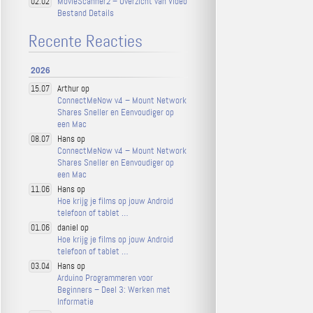
MovieScanner2 – Overzicht van Video
02.02
Bestand Details
Recente Reacties
2026
Arthur op
15.07
ConnectMeNow v4 – Mount Network
Shares Sneller en Eenvoudiger op
een Mac
Hans op
08.07
ConnectMeNow v4 – Mount Network
Shares Sneller en Eenvoudiger op
een Mac
Hans op
11.06
Hoe krijg je films op jouw Android
telefoon of tablet …
daniel op
01.06
Hoe krijg je films op jouw Android
telefoon of tablet …
Hans op
03.04
Arduino Programmeren voor
Beginners – Deel 3: Werken met
Informatie