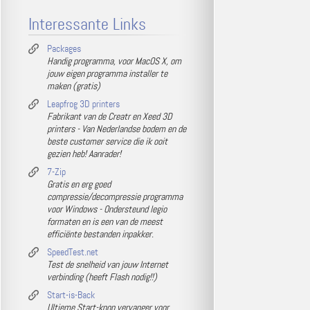
Interessante Links
Packages
Handig programma, voor MacOS X, om
jouw eigen programma installer te
maken (gratis)
Leapfrog 3D printers
Fabrikant van de Creatr en Xeed 3D
printers - Van Nederlandse bodem en de
beste customer service die ik ooit
gezien heb! Aanrader!
7-Zip
Gratis en erg goed
compressie/decompressie programma
voor Windows - Ondersteund legio
formaten en is een van de meest
efficiënte bestanden inpakker.
SpeedTest.net
Test de snelheid van jouw Internet
verbinding (heeft Flash nodig!!)
Start-is-Back
Ultieme Start-knop vervanger voor