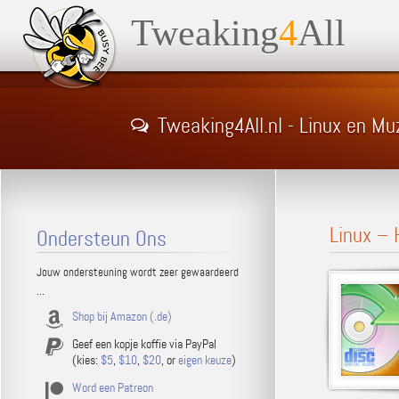
Tweaking
4
All
Tweaking4All.nl - Linux en Mu
Linux – 
Ondersteun Ons
Jouw ondersteuning wordt zeer gewaardeerd
...
Shop bij Amazon (.de)
Geef een kopje koffie via PayPal
(kies:
$5
,
$10
,
$20
, or
eigen keuze
)
Word een Patreon