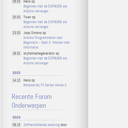
Hans op
29.03
Beginnen met de ESP8266 als
Arduino vervanger
Twan op
25.03
Beginnen met de ESP8266 als
Arduino vervanger
Joop Simons op
23.03
Arduino Programmeren voor
Beginners – Deel 3: Werken met
Informatie
stylishnamegenerator op
18.01
Beginnen met de ESP8266 als
Arduino vervanger
2025
Hans op
14.12
Rename My TV Series Versie 2
Recente Forum
Onderwerpen
2024
Zelfherstellende zekering
door
09.15