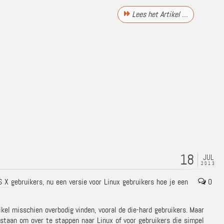
Lees het Artikel …
18
JUL
2013
S X
gebruikers, nu een versie voor Linux gebruikers hoe je een
0
ikel misschien overbodig vinden, vooral de die-hard gebruikers. Maar
 staan om over te stappen naar Linux of voor gebruikers die simpel