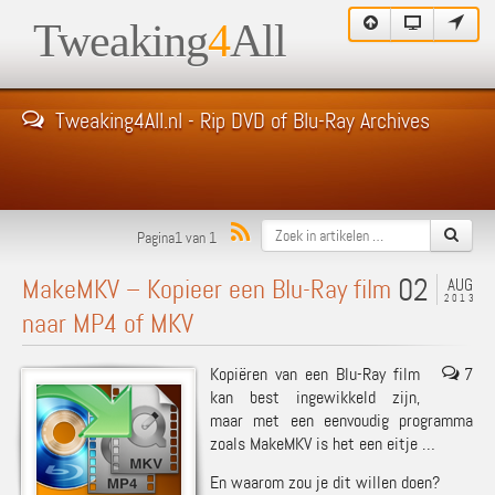
Tweaking
4
All
Tweaking4All.nl - Rip DVD of Blu-Ray Archives
Pagina1 van 1
02
MakeMKV – Kopieer een Blu-Ray film
AUG
2013
naar MP4 of MKV
Kopiëren van een Blu-Ray film
7
kan best ingewikkeld zijn,
maar met een eenvoudig programma
zoals MakeMKV is het een eitje …
En waarom zou je dit willen doen?