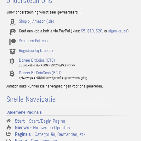
Ondersteun Ons
Jouw ondersteuning wordt zeer gewaardeerd ...
Shop bij Amazon (.de)
Geef een kopje koffie via PayPal (kies:
$5
,
$10
,
$20
, or
eigen keuze
)
Word een Patreon
Registeer bij Dropbox
Doneer BitCoins (BTC)
16Ja1xaaFxVE4FkRfkH9fP2nuyPA1Hk7kR
Doneer BitCoinCash (BCH)
qzf4qwap44z88jkdassythjcnm54upacmvmvnzgddg
Amazon links kunnen kleine vergoedingen voor ons genereren.
Snelle Navaigatie
Algemene Pagina's
Start
- Start/Begin Pagina
Nieuws
- Nieuws en Updates
Pagina's
- Categoriën, Bestanden, etx.
Forum
- Gemeenschap