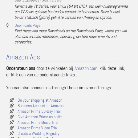
Date: 2025-09-28 - Size: 78.3 MB
Rename My TV Series, voor Linux (64 bit QT5), een klein hulpprogramma
om TV Show episode bestanden correct te hernoemen. Deze bundel
bevat statisch (grote) gelinkte versies van ffmpeg en ffprobe.
Downloads Page
Find these and more Downloads on the Downloads Page, where you will
also find articles references, operating system requirements and
categories.
Amazon Ads
Ondersteun ons
door te winkelen bij
Amazon.com
, klik deze link,
of klik een van de onderstaande links …
You can also sponsor us through these Amazon offerings:
Do your shopping at Amazon
Business Account at Amazon
Amazon Prime 30-Day Trial
Give Amazon Prime as a gift
Amazon Prime Music Trial
Amazon Prime Video Trial
Create a Wedding Registry