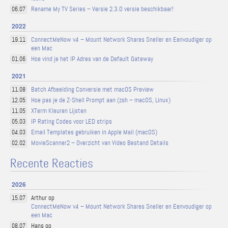
Rename My TV Series – Versie 2.3.0 versie beschikbaar!
06.07
2022
ConnectMeNow v4 – Mount Network Shares Sneller en Eenvoudiger op
19.11
een Mac
Hoe vind je het IP Adres van de Default Gateway
01.06
2021
Batch Afbeelding Conversie met macOS Preview
11.08
Hoe pas je de Z-Shell Prompt aan (zsh – macOS, Linux)
12.05
XTerm Kleuren Lijsten
11.05
IP Rating Codes voor LED strips
05.03
Email Templates gebruiken in Apple Mail (macOS)
04.03
MovieScanner2 – Overzicht van Video Bestand Details
02.02
Recente Reacties
2026
Arthur op
15.07
ConnectMeNow v4 – Mount Network Shares Sneller en Eenvoudiger op
een Mac
Hans op
08.07