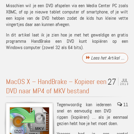
Misschien wil je een DVD afspelen via een Media Center PC zoals
XBMC
, of op je nieuwe tablet computer of smartphone, of je wilt
een kopie van de DVD hebben zodat de kids hun kleine vette
vingertjes daar aan kunnen afvegen.
In dit artikel laat ik je zien hoe je met het geweldige en gratis
programma
HandBrake
een DVD kunt kopiëren op een
Windows computer (zowel 32 als 64 bits).
Lees het Artikel …
27
MacOS X – HandBrake – Kopieer een
JUL
2013
DVD naar MP4 of MKV bestand
Tegenwoordig kan iedereen
11
snel en eenvoudig een DVD
rippen (kopiëren) … als je eenmaal
gezien hebt hoe je het moet doen.
Vroeger
had je een aantal