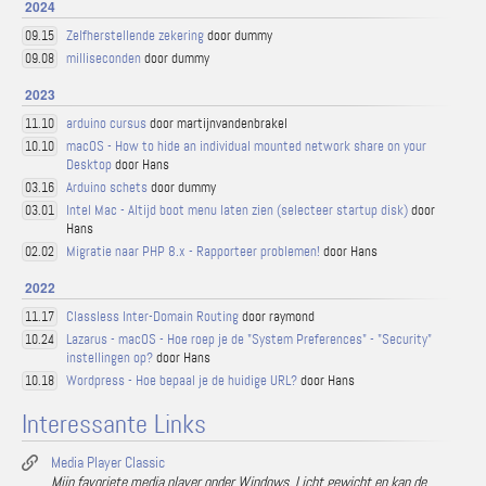
2024
Zelfherstellende zekering
door dummy
09.15
milliseconden
door dummy
09.08
2023
arduino cursus
door martijnvandenbrakel
11.10
macOS - How to hide an individual mounted network share on your
10.10
Desktop
door Hans
Arduino schets
door dummy
03.16
Intel Mac - Altijd boot menu laten zien (selecteer startup disk)
door
03.01
Hans
Migratie naar PHP 8.x - Rapporteer problemen!
door Hans
02.02
2022
Classless Inter-Domain Routing
door raymond
11.17
Lazarus - macOS - Hoe roep je de "System Preferences" - "Security"
10.24
instellingen op?
door Hans
Wordpress - Hoe bepaal je de huidige URL?
door Hans
10.18
Interessante Links
Media Player Classic
Mijn favoriete media player onder Windows. Licht gewicht en kan de