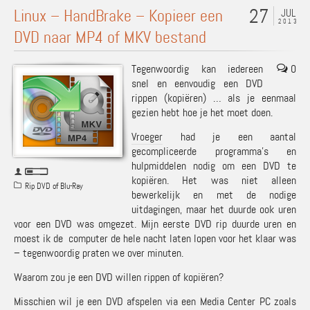
27
Linux – HandBrake – Kopieer een
JUL
2013
DVD naar MP4 of MKV bestand
Tegenwoordig kan iedereen
0
snel en eenvoudig een DVD
rippen (kopiëren) … als je eenmaal
gezien hebt hoe je het moet doen.
Vroeger
had je een aantal
gecompliceerde programma’s en
hulpmiddelen nodig om een DVD te
kopiëren. Het was niet alleen
Rip DVD of Blu-Ray
bewerkelijk en met de nodige
uitdagingen, maar het duurde ook uren
voor een DVD was omgezet. Mijn eerste DVD rip duurde uren en
moest ik de computer de hele nacht laten lopen voor het klaar was
– tegenwoordig praten we over minuten.
Waarom zou je een DVD willen rippen of kopiëren?
Misschien wil je een DVD afspelen via een Media Center PC zoals