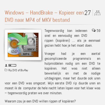
27
Windows – HandBrake – Kopieer een
JUL
2013
DVD naar MP4 of MKV bestand
Tegenwoordig kan iedereen
59
snel en eenvoudig een DVD
rippen (kopiëren) … als je eenmaal
gezien hebt hoe je het moet doen.
Vroeger
had je een aantal
gecompliceerde programma’s en
hulpmiddelen nodig om een DVD te
kopiëren. Het was niet alleen
Rip DVD of Blu-Ray
bewerkelijk en met de nodige
uitdagingen, maar het duurde ook uren
voor een DVD was omgezet. Mijn eerste DVD rip duurde uren en
moest ik de computer de hele nacht laten lopen voor het klaar was
– tegenwoordig praten we over minuten.
Waarom zou je een DVD willen rippen of kopiëren?