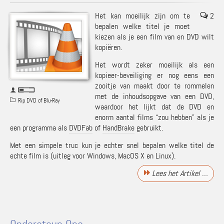
Het kan moeilijk zijn om te
2
bepalen welke titel je moet
kiezen als je een film van en DVD wilt
kopiëren.
Het wordt zeker moeilijk als een
kopieer-beveiliging er nog eens een
zooitje van maakt door te rommelen
met de inhoudsopgave van een DVD,
Rip DVD of Blu-Ray
waardoor het lijkt dat de DVD en
enorm aantal films “zou hebben” als je
een programma als
DVDFab
of
HandBrake
gebruikt.
Met een simpele truc kun je echter snel bepalen welke titel de
echte film is (uitleg voor Windows, MacOS X en Linux).
Lees het Artikel …