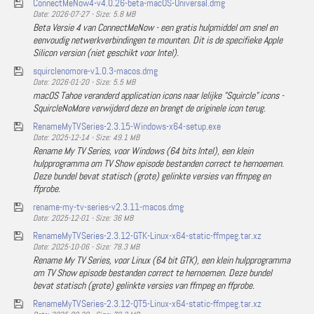
ConnectMeNow4-v4.0.26-beta-macOS-Universal.dmg
Date: 2026-07-27 - Size: 5.8 MB
Beta Versie 4 van ConnectMeNow - een gratis hulpmiddel om snel en
eenvoudig netwerkverbindingen te mounten. Dit is de specifieke Apple
Silicon version (niet geschikt voor Intel).
squirclenomore-v1.0.3-macos.dmg
Date: 2026-01-20 - Size: 5.5 MB
macOS Tahoe veranderd application icons naar lelijke "Squircle" icons -
SquircleNoMore verwijderd deze en brengt de originele icon terug.
RenameMyTVSeries-2.3.15-Windows-x64-setup.exe
Date: 2025-12-14 - Size: 49.1 MB
Rename My TV Series, voor Windows (64 bits Intel), een klein
hulpprogramma om TV Show episode bestanden correct te hernoemen.
Deze bundel bevat statisch (grote) gelinkte versies van ffmpeg en
ffprobe.
rename-my-tv-series-v2.3.11-macos.dmg
Date: 2025-12-01 - Size: 36 MB
RenameMyTVSeries-2.3.12-GTK-Linux-x64-static-ffmpeg.tar.xz
Date: 2025-10-06 - Size: 78.3 MB
Rename My TV Series, voor Linux (64 bit GTK), een klein hulpprogramma
om TV Show episode bestanden correct te hernoemen. Deze bundel
bevat statisch (grote) gelinkte versies van ffmpeg en ffprobe.
RenameMyTVSeries-2.3.12-QT5-Linux-x64-static-ffmpeg.tar.xz