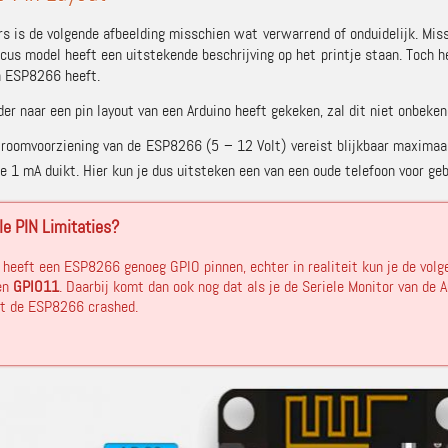
rs is de volgende afbeelding misschien wat verwarrend of onduidelijk. Mis
cus model heeft een uitstekende beschrijving op het printje staan. Toch heb
n ESP8266 heeft.
der naar een pin layout van een Arduino heeft gekeken, zal dit niet onbeke
troomvoorziening van de ESP8266 (5 – 12 Volt) vereist blijkbaar maxim
de 1 mA duikt. Hier kun je dus uitsteken een van een oude telefoon voor ge
le PIN Limitaties?
 heeft een ESP8266 genoeg GPIO pinnen, echter in realiteit kun je de volg
 en
GPIO11
. Daarbij komt dan ook nog dat als je de Seriele Monitor van de A
at de ESP8266 crashed.