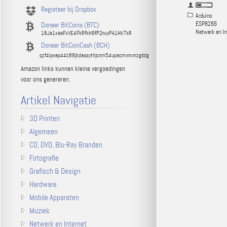
Registeer bij Dropbox
Arduino
ESP8266
Doneer BitCoins (BTC)
Netwerk en In
16Ja1xaaFxVE4FkRfkH9fP2nuyPA1Hk7kR
Doneer BitCoinCash (BCH)
qzf4qwap44z88jkdassythjcnm54upacmvmvnzgddg
Amazon links kunnen kleine vergoedingen
voor ons genereren.
Artikel Navigatie
3D Printen
Algemeen
CD, DVD, Blu-Ray Branden
Fotografie
Grafisch & Design
Hardware
Mobile Apparaten
Muziek
Netwerk en Internet