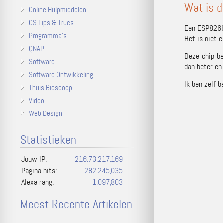
Wat is 
Online Hulpmiddelen
OS Tips & Trucs
Een ESP8266
Programma's
Het is niet 
QNAP
Deze chip be
Software
dan beter en
Software Ontwikkeling
Ik ben zelf 
Thuis Bioscoop
Video
Web Design
Statistieken
Jouw IP:
216.73.217.169
Pagina hits:
282,245,035
Alexa rang:
1,097,803
Meest Recente Artikelen