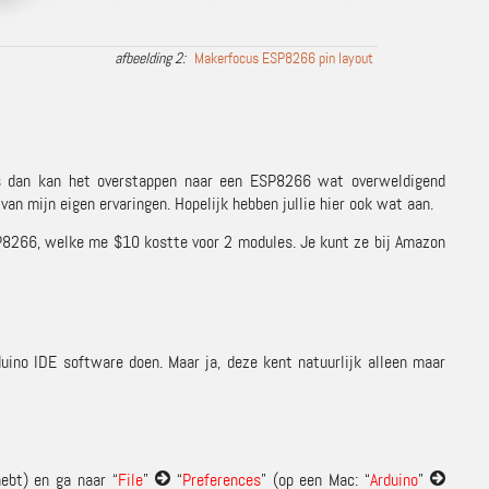
Makerfocus ESP8266 pin layout
elfs dan kan het overstappen naar een ESP8266 wat overweldigend
an mijn eigen ervaringen. Hopelijk hebben jullie hier ook wat aan.
SP8266, welke me $10 kostte voor 2 modules. Je kunt ze bij Amazon
n
duino IDE software doen. Maar ja, deze kent natuurlijk alleen maar
ebt) en ga naar “
File
”
“
Preferences
” (op een Mac: “
Arduino
”