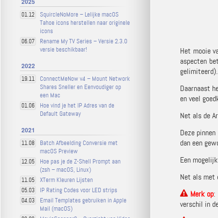
2025
SquircleNoMore – Lelijke macOS
01.12
Tahoe icons herstellen naar originele
icons
Rename My TV Series – Versie 2.3.0
06.07
versie beschikbaar!
Het mooie va
aspecten be
2022
gelimiteerd).
ConnectMeNow v4 – Mount Network
19.11
Shares Sneller en Eenvoudiger op
Daarnaast he
een Mac
en veel goed
Hoe vind je het IP Adres van de
01.06
Default Gateway
Net als de A
2021
Deze pinnen
dan een gewo
Batch Afbeelding Conversie met
11.08
macOS Preview
Een mogelijk
Hoe pas je de Z-Shell Prompt aan
12.05
(zsh – macOS, Linux)
Net als met 
XTerm Kleuren Lijsten
11.05
IP Rating Codes voor LED strips
05.03
Merk op
:
Email Templates gebruiken in Apple
04.03
verschil in d
Mail (macOS)