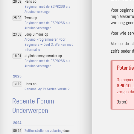
Hans op
29.03
Beginnen met de ESP8266 als
Voor beginne
Arduino vervanger
mijn Makerfo
Twan op
25.03
wie nog gee
Beginnen met de ESP8266 als
Arduino vervanger
Voor wie eer
Joop Simons op
23.03
Arduino Programmeren voor
Mer op: de s
Beginners – Deel 3: Werken met
Informatie
zelfs onder 
stylishnamegenerator op
18.01
Beginnen met de ESP8266 als
Arduino vervanger
Potentie
2025
Op papier
Hans op
14.12
GPIO10
,
Rename My TV Series Versie 2
zorgen d
Recente Forum
(
bron
)
Onderwerpen
2024
Zelfherstellende zekering
door
09.15