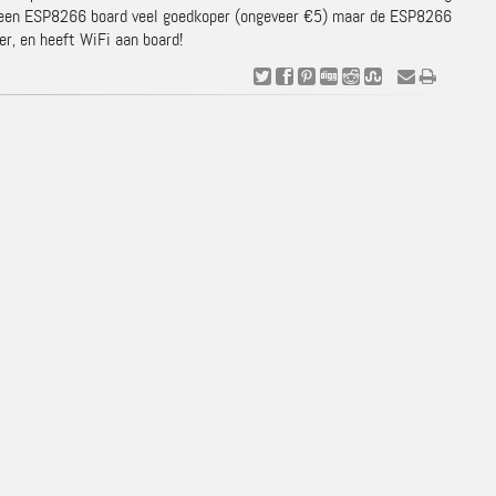
is een ESP8266 board veel goedkoper (ongeveer €5) maar de ESP8266
er, en heeft WiFi aan board!