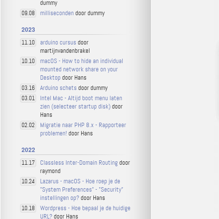
dummy
milliseconden
door dummy
09.08
2023
arduino cursus
door
11.10
martijnvandenbrakel
macOS - How to hide an individual
10.10
mounted network share on your
Desktop
door Hans
Arduino schets
door dummy
03.16
Intel Mac - Altijd boot menu laten
03.01
zien (selecteer startup disk)
door
Hans
Migratie naar PHP 8.x - Rapporteer
02.02
problemen!
door Hans
2022
Classless Inter-Domain Routing
door
11.17
raymond
Lazarus - macOS - Hoe roep je de
10.24
"System Preferences" - "Security"
instellingen op?
door Hans
Wordpress - Hoe bepaal je de huidige
10.18
URL?
door Hans