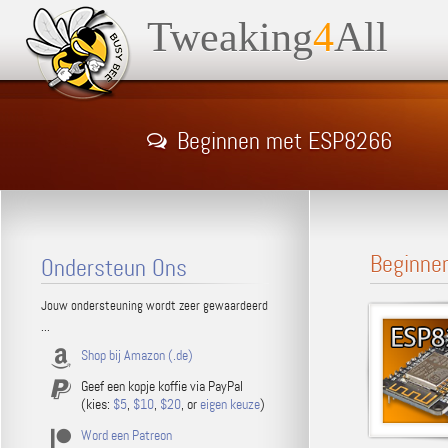
Tweaking
4
All
Beginnen met ESP8266
Beginne
Ondersteun Ons
Jouw ondersteuning wordt zeer gewaardeerd
...
Shop bij Amazon (.de)
Geef een kopje koffie via PayPal
(kies:
$5
,
$10
,
$20
, or
eigen keuze
)
Word een Patreon