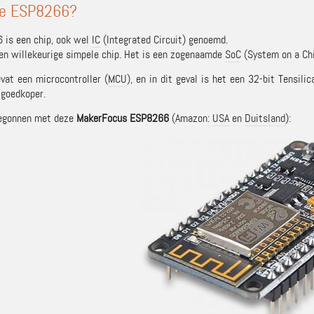
de ESP8266?
 is een chip, ook wel
IC
(Integrated Circuit) genoemd.
een willekeurige simpele chip. Het is een zogenaamde
SoC
(System on a Chi
vat een microcontroller (
MCU
), en in dit geval is het een 32-bit Tensil
 goedkoper.
begonnen met deze
MakerFocus ESP8266
(Amazon:
USA
en
Duitsland
):