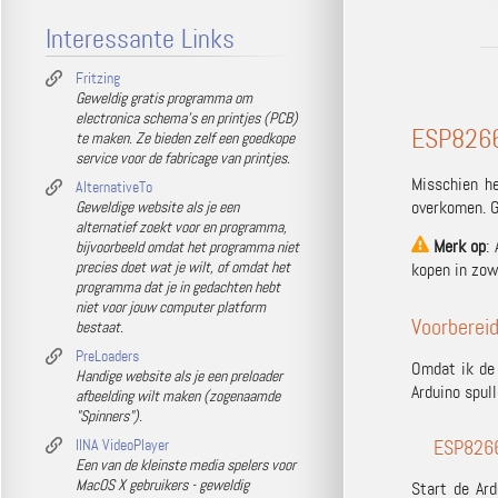
Interessante Links
Fritzing
Geweldig gratis programma om
electronica schema's en printjes (PCB)
ESP8266
te maken. Ze bieden zelf een goedkope
service voor de fabricage van printjes.
Misschien h
AlternativeTo
overkomen. G
Geweldige website als je een
alternatief zoekt voor en programma,
Merk op
:
bijvoorbeeld omdat het programma niet
precies doet wat je wilt, of omdat het
kopen in zo
programma dat je in gedachten hebt
niet voor jouw computer platform
Voorberei
bestaat.
PreLoaders
Omdat ik de 
Handige website als je een preloader
Arduino spul
afbeelding wilt maken (zogenaamde
"Spinners").
ESP8266
IINA VideoPlayer
Een van de kleinste media spelers voor
MacOS X gebruikers - geweldig
Start de
Ard