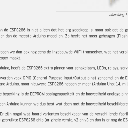
n de ESP8266 is niet alleen dat het erg goedkoop is, maar ook dat de gebr
ter dan de meeste Arduino modellen. Zo heeft het meer geheugen (Fla
bben we dan ook nog eens de ingebouwde WiFi transceiver, wat het verbin
koper maakt.
rduino, heeft de ESP8266 extra pinnen voor schakelaars, LEDs, relays, serv
 worden vaak
GPIO
(General Purpose Input/Output pins) genoemd, en de ES
ne Arduino, maar nieuwere ESP8266 hebben er meer (Arduino Uno: 14, mi
e beperking is de EEPROM opslagcapaciteit en de hoeveelheid analoge pinn
een Arduino kunnen we dus best wat doen met de hoeveelheid beschikbare
 Er zijn nogal wat board-varianten beschikbaar van de verschillende fabr
e gebruikte ESP8266 chip (originele versie, v2 en v3 en dan is er nog de E