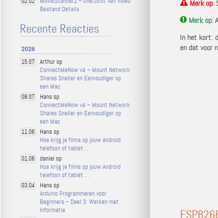
MovieScanner2 – Overzicht van Video
02.02
Merk op
:
Bestand Details
Merk op
: 
Recente Reacties
In het kort:
en dat voor 
2026
Arthur op
15.07
ConnectMeNow v4 – Mount Network
Shares Sneller en Eenvoudiger op
een Mac
Hans op
08.07
ConnectMeNow v4 – Mount Network
Shares Sneller en Eenvoudiger op
een Mac
Hans op
11.06
Hoe krijg je films op jouw Android
telefoon of tablet …
daniel op
01.06
Hoe krijg je films op jouw Android
telefoon of tablet …
Hans op
03.04
Arduino Programmeren voor
Beginners – Deel 3: Werken met
Informatie
ESP8266