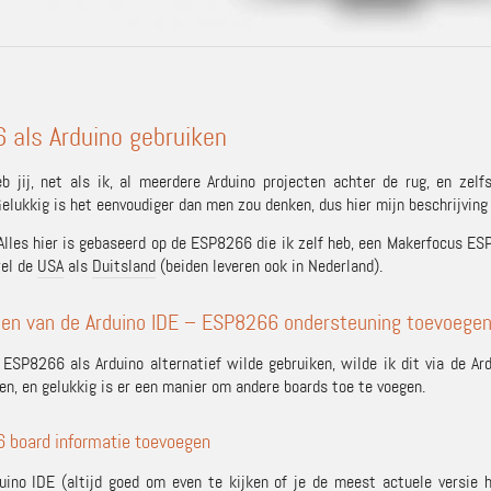
 als Arduino gebruiken
eb jij, net als ik, al meerdere Arduino projecten achter de rug, en z
elukkig is het eenvoudiger dan men zou denken, dus hier mijn beschrijving v
 Alles hier is gebaseerd op de ESP8266 die ik zelf heb, een Makerfocus E
wel de
USA
als
Duitsland
(beiden leveren ook in Nederland).
den van de Arduino IDE – ESP8266 ondersteuning toevoege
ESP8266 als Arduino alternatief wilde gebruiken, wilde ik dit via de Ar
len, en gelukkig is er een manier om andere boards toe te voegen.
 board informatie toevoegen
uino IDE
(altijd goed om even te kijken of je de meest actuele versie h