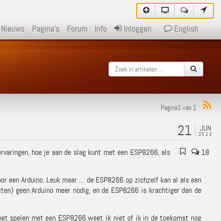
Nieuws
Pagina's
Forum
Info
Inloggen
English
Pagina1 van 1
21
JUN
2020
n ervaringen, hoe je aan de slag kunt met een
ESP8266
, als
18
oor een Arduino. Leuk maar … de ESP8266 op zichzelf kan al als een
cten) geen Arduino meer nodig, en de ESP8266 is krachtiger dan de
het spelen met een ESP8266 weet ik niet of ik in de toekomst nog