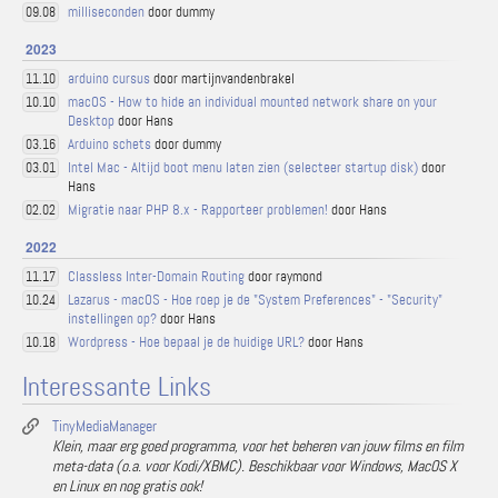
milliseconden
door dummy
09.08
2023
arduino cursus
door martijnvandenbrakel
11.10
macOS - How to hide an individual mounted network share on your
10.10
Desktop
door Hans
Arduino schets
door dummy
03.16
Intel Mac - Altijd boot menu laten zien (selecteer startup disk)
door
03.01
Hans
Migratie naar PHP 8.x - Rapporteer problemen!
door Hans
02.02
2022
Classless Inter-Domain Routing
door raymond
11.17
Lazarus - macOS - Hoe roep je de "System Preferences" - "Security"
10.24
instellingen op?
door Hans
Wordpress - Hoe bepaal je de huidige URL?
door Hans
10.18
Interessante Links
TinyMediaManager
Klein, maar erg goed programma, voor het beheren van jouw films en film
meta-data (o.a. voor Kodi/XBMC). Beschikbaar voor Windows, MacOS X
en Linux en nog gratis ook!