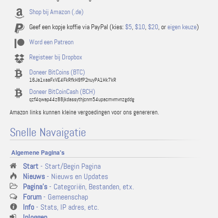
Shop bij Amazon (.de)
Geef een kopje koffie via PayPal (kies:
$5
,
$10
,
$20
, or
eigen keuze
)
Word een Patreon
Registeer bij Dropbox
Doneer BitCoins (BTC)
16Ja1xaaFxVE4FkRfkH9fP2nuyPA1Hk7kR
Doneer BitCoinCash (BCH)
qzf4qwap44z88jkdassythjcnm54upacmvmvnzgddg
Amazon links kunnen kleine vergoedingen voor ons genereren.
Snelle Navaigatie
Algemene Pagina's
Start
- Start/Begin Pagina
Nieuws
- Nieuws en Updates
Pagina's
- Categoriën, Bestanden, etx.
Forum
- Gemeenschap
Info
- Stats, IP adres, etc.
Inloggen