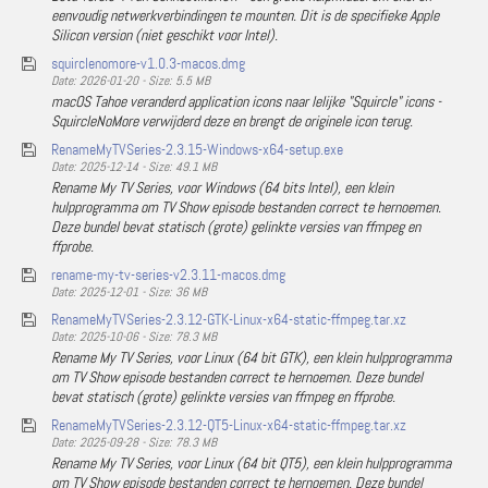
eenvoudig netwerkverbindingen te mounten. Dit is de specifieke Apple
Silicon version (niet geschikt voor Intel).
squirclenomore-v1.0.3-macos.dmg
Date: 2026-01-20 - Size: 5.5 MB
macOS Tahoe veranderd application icons naar lelijke "Squircle" icons -
SquircleNoMore verwijderd deze en brengt de originele icon terug.
RenameMyTVSeries-2.3.15-Windows-x64-setup.exe
Date: 2025-12-14 - Size: 49.1 MB
Rename My TV Series, voor Windows (64 bits Intel), een klein
hulpprogramma om TV Show episode bestanden correct te hernoemen.
Deze bundel bevat statisch (grote) gelinkte versies van ffmpeg en
ffprobe.
rename-my-tv-series-v2.3.11-macos.dmg
Date: 2025-12-01 - Size: 36 MB
RenameMyTVSeries-2.3.12-GTK-Linux-x64-static-ffmpeg.tar.xz
Date: 2025-10-06 - Size: 78.3 MB
Rename My TV Series, voor Linux (64 bit GTK), een klein hulpprogramma
om TV Show episode bestanden correct te hernoemen. Deze bundel
bevat statisch (grote) gelinkte versies van ffmpeg en ffprobe.
RenameMyTVSeries-2.3.12-QT5-Linux-x64-static-ffmpeg.tar.xz
Date: 2025-09-28 - Size: 78.3 MB
Rename My TV Series, voor Linux (64 bit QT5), een klein hulpprogramma
om TV Show episode bestanden correct te hernoemen. Deze bundel