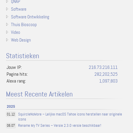
QNAP
Software
Software Ontwikkeling
Thuis Bioscoop
Video
Web Design
Statistieken
Jouw IP:
216.73.216.111
Pagina hits:
282,202,525
Alexa rang:
1,097,803
Meest Recente Artikelen
2025
SquircleNoMore – Lelijke macOS Tahoe icons herstellen naar originele
01.12
icons
Rename My TV Series – Versie 2.3.0 versie beschikbaar!
06.07