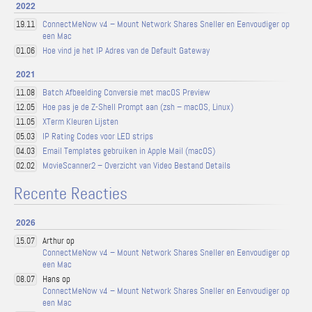
2022
ConnectMeNow v4 – Mount Network Shares Sneller en Eenvoudiger op
19.11
een Mac
Hoe vind je het IP Adres van de Default Gateway
01.06
2021
Batch Afbeelding Conversie met macOS Preview
11.08
Hoe pas je de Z-Shell Prompt aan (zsh – macOS, Linux)
12.05
XTerm Kleuren Lijsten
11.05
IP Rating Codes voor LED strips
05.03
Email Templates gebruiken in Apple Mail (macOS)
04.03
MovieScanner2 – Overzicht van Video Bestand Details
02.02
Recente Reacties
2026
Arthur op
15.07
ConnectMeNow v4 – Mount Network Shares Sneller en Eenvoudiger op
een Mac
Hans op
08.07
ConnectMeNow v4 – Mount Network Shares Sneller en Eenvoudiger op
een Mac