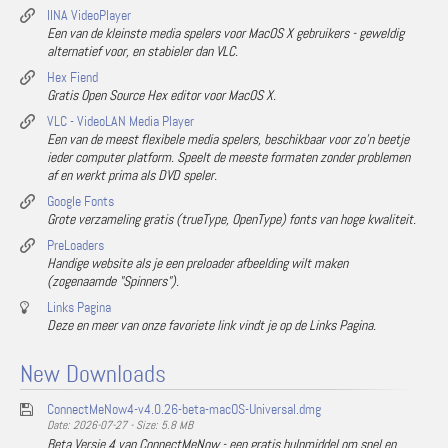
IINA VideoPlayer
Een van de kleinste media spelers voor MacOS X gebruikers - geweldig
alternatief voor, en stabieler dan VLC.
Hex Fiend
Gratis Open Source Hex editor voor MacOS X.
VLC - VideoLAN Media Player
Een van de meest flexibele media spelers, beschikbaar voor zo'n beetje
ieder computer platform. Speelt de meeste formaten zonder problemen
af en werkt prima als DVD speler.
Google Fonts
Grote verzameling gratis (trueType, OpenType) fonts van hoge kwaliteit.
PreLoaders
Handige website als je een preloader afbeelding wilt maken
(zogenaamde "Spinners").
Links Pagina
Deze en meer van onze favoriete link vindt je op de Links Pagina.
New Downloads
ConnectMeNow4-v4.0.26-beta-macOS-Universal.dmg
Date: 2026-07-27 - Size: 5.8 MB
Beta Versie 4 van ConnectMeNow - een gratis hulpmiddel om snel en