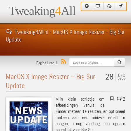
Tweaking
4
All
Tweaking4All.nl - MacOS X Image Resizer - Big Sur
Update
Pagina1 van 1
28
MacOS X Image Resizer – Big Sur
DEC
2020
Update
Mijn klein scriptje om
2
afbeeldingen vanuit de
Finder meteen te resizen, en optioneel
meteen aan een nieuwe email te
hangen, kreeg vandaag een update
specifiek voor Big Sur.