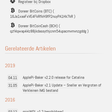
Registeer bij Dropbox
Doneer BitCoins (BTC)
(
16Ja1xaaFxVE4FkRfkH9fP2nuyPA1Hk7kR )
Doneer BitCoinCash (BCH)
(
qzf4qwap44z88jkdassythjcnm54upacmvmvnzgddg )
Gerelateerde Artikelen
2019
ApplePi-Baker v2.2.0 release for Catalina
04.11
ApplePi-Baker v2.1 Update – Sneller en Vergroten of
31.05
Verkleinen IMG bestand
2016
miniWOL v1.2 beschikbaar!
03.12