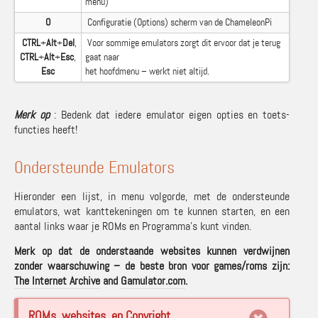
menu)
O
Configuratie (Options) scherm van de ChameleonPi
CTRL
+
Alt
+
Del
,
Voor sommige emulators zorgt dit ervoor dat je terug
CTRL
+
Alt
+
Esc
,
gaat naar
Esc
het hoofdmenu – werkt niet altijd.
Merk op
: Bedenk dat iedere emulator eigen opties en toets-
functies heeft!
Ondersteunde Emulators
Hieronder een lijst, in menu volgorde, met de ondersteunde
emulators, wat kanttekeningen om te kunnen starten, en een
aantal links waar je ROMs en Programma’s kunt vinden.
Merk op dat de onderstaande websites kunnen verdwijnen
zonder waarschuwing – de beste bron voor games/roms zijn:
The Internet Archive
and
Gamulator.com
.
ROMs, websites, en Copyright