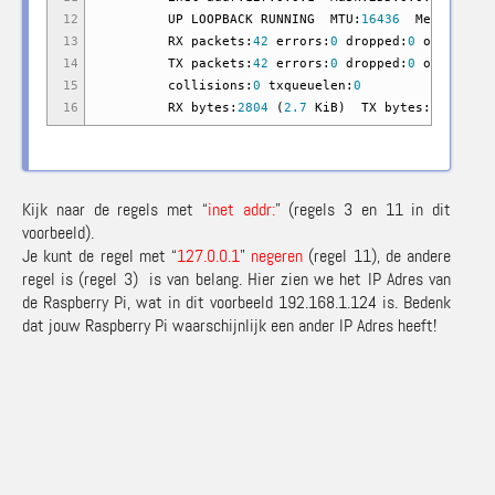
12
UP LOOPBACK RUNNING MTU:
16436
Metric:
1
13
RX packets:
42
errors:
0
dropped:
0
overruns:
14
TX packets:
42
errors:
0
dropped:
0
overruns:
15
collisions:
0
txqueuelen:
0
16
RX bytes:
2804
(
2.7
KiB
)
TX bytes:
2804
(
2.
Kijk naar de regels met “
inet addr:
” (regels 3 en 11 in dit
voorbeeld).
Je kunt de regel met “
127.0.0.1
”
negeren
(regel 11), de andere
regel is (regel 3) is van belang. Hier zien we het IP Adres van
de Raspberry Pi, wat in dit voorbeeld 192.168.1.124 is. Bedenk
dat jouw Raspberry Pi waarschijnlijk een ander IP Adres heeft!