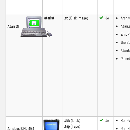
atarist
.st
(Disk image)
JA
Archiv
Atari.
Atari ST
EmuPa
theIS
Atari
Plane
amstrad
.dsk
(Disk)
JA
Rom-W
.tap
(Tape)
RomNa
Amstrad CPC 464