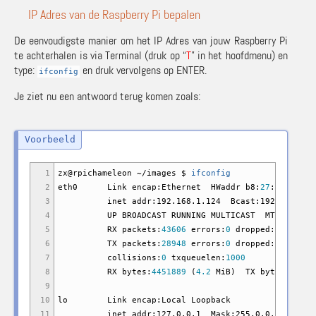
IP Adres van de Raspberry Pi bepalen
De eenvoudigste manier om het IP Adres van jouw Raspberry Pi
te achterhalen is via Terminal (druk op “
T
” in het hoofdmenu) en
type:
en druk vervolgens op ENTER.
ifconfig
Je ziet nu een antwoord terug komen zoals:
1
zx
@
rpichameleon ~
/
images $
ifconfig
2
eth0 Link encap:Ethernet HWaddr b8:
27
:eb:a8:
34
3
inet addr:192.168.1.124 Bcast:192.168.1.255
4
UP BROADCAST RUNNING MULTICAST MTU:
1500
M
5
RX packets:
43606
errors:
0
dropped:
0
overru
6
TX packets:
28948
errors:
0
dropped:
0
overru
7
collisions:
0
txqueuelen:
1000
8
RX bytes:
4451889
(
4.2
MiB
)
TX bytes:
18126
9
10
lo Link encap:Local Loopback
11
inet addr:127.0.0.1 Mask:255.0.0.0