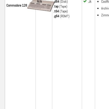
N/A
.d64
(Disk)
JA
Cool
Commodore 128
.tap
(Tape)
Archiv
.t64
(Tape)
Zimm
.g64
(ROM?)