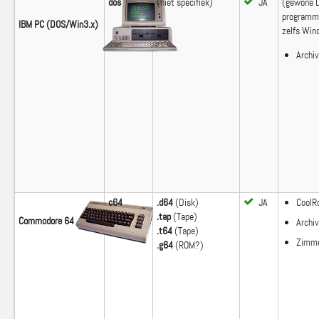
dos
(niet specifiek)
JA
(gewone 
programm
IBM PC (DOS/Win3.x)
zelfs Win
Archiv
c64
.d64
(Disk)
JA
Cool
.tap
(Tape)
Commodore 64
Archiv
.t64
(Tape)
Zimm
.g64
(ROM?)