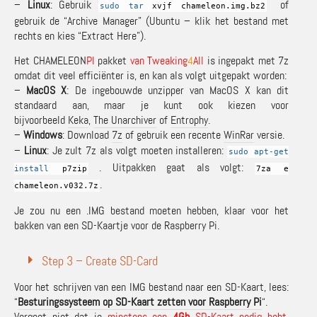
–
Linux
: Gebruik
of
sudo
tar
xvjf chameleon.img.bz2
gebruik de “Archive Manager” (Ubuntu – klik het bestand met
rechts en kies “Extract Here”).
Het CHAMELEON
PI
pakket
van Tweaking
4
All
is ingepakt met 7z
omdat dit veel efficiënter is, en kan als volgt uitgepakt worden:
–
MacOS X
: De ingebouwde unzipper van MacOS X kan dit
standaard aan, maar je kunt ook kiezen voor
bijvoorbeeld
Keka
,
The Unarchiver
of
Entrophy
.
–
Windows
: Download
7z
of gebruik een recente
WinRar
versie.
–
Linux
: Je zult 7z als volgt moeten installeren:
sudo
apt-get
. Uitpakken gaat als volgt:
install
p7zip
7za e
.
chameleon.v032.7z
Je zou nu een .IMG bestand moeten hebben, klaar voor het
bakken van een SD-Kaartje voor de Raspberry Pi.
Step 3 – Create SD-Card
Voor het schrijven van een IMG bestand naar een SD-Kaart, lees:
“
Besturingssysteem op SD-Kaart zetten voor Raspberry Pi
“.
Vergeet niet dat je
minstens een
4Gb
SD-Kaart nodig hebt
,