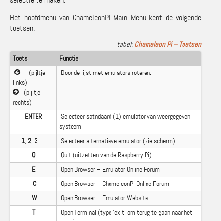
selectie te maken.
Het hoofdmenu van ChameleonPI Main Menu kent de volgende
toetsen:
Chameleon Pi – Toetsen
Toets
Functie
(pijltje
Door de lijst met emulators roteren.
links)
(pijltje
rechts)
ENTER
Selecteer satndaard (1) emulator van weergegeven
systeem
1
,
2
,
3
, …
Selecteer alternatieve emulator (zie scherm)
Q
Quit (uitzetten van de Raspberry Pi)
E
Open Browser – Emulator Online Forum
C
Open Browser – ChameleonPi Online Forum
W
Open Browser – Emulator Website
T
Open Terminal (type ‘exit’ om terug te gaan naar het