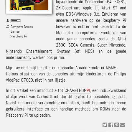
bijvoorbeeld de
Commodore 64
,
ZX-81
,
ZX-Spectrum
,
Apple ][
,
Atari ST
and
even DOS/Windows 3.x. Emuleren van
andere hardware op de Raspberry Pi
however is echter niet beperkt to de
Computer Games
Games
klassieke computers. Emulatie van
Raspberry Pi
oude game consoles zoals de
Atari
2600
,
SEGA Genesis
,
Super Nintendo
,
Nintendo Entertainment System
(of: NES) en de goede
oude
Gameboy
werken ook prima.
Mijn favoriet blijft echter de klassieke Arcade Emulator
MAME
.
Helaas staat een van de consoles uit mijn kinderjaren, de
Philips
VidePac G7000
, niet in het lijstje.
In dit artikel een introductie tot
CHAMELEON
PI
, een indrukwekkend
stukje werk van Carles Oriol, die dit gratis ter beschikking stelt.
Naast een mooie verzameling emulators, biedt het ook een mooie
gebruikers interface en een handige methode om ROMs naar de
Raspberry Pi te uploaden.