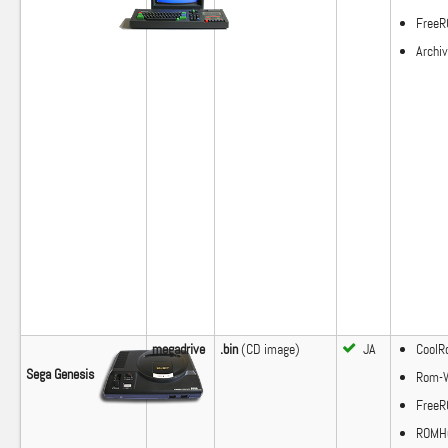
Free
Archiv
megadrive
.bin
(CD image)
JA
Cool
Sega Genesis
Rom-W
Free
ROMHu