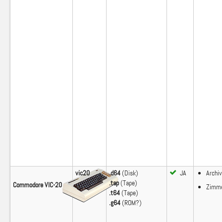
vic20
.d64
(Disk)
JA
Archiv
.tap
(Tape)
Commodore VIC-20
Zimm
.t64
(Tape)
.g64
(ROM?)