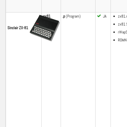
zx81
.p
(Program)
JA
zx81.
zx81 
Sinclair ZX-81
rWapS
ROMNa