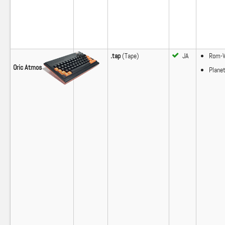
oric
.tap
(Tape)
JA
Rom-W
Oric Atmos
Plane