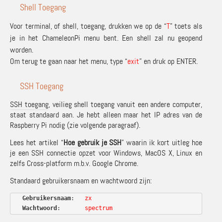
Shell Toegang
Voor terminal, of shell, toegang, drukken we op de “
T
” toets als
je in het ChameleonPi menu bent. Een shell zal nu geopend
worden.
Om terug te gaan naar het menu, type “
exit
” en druk op ENTER.
SSH Toegang
SSH toegang
, veilieg shell toegang vanuit een andere computer,
staat standaard aan. Je hebt alleen maar het IP adres van de
Raspberry Pi nodig (zie volgende paragraaf).
Lees het artikel “
Hoe gebruik je SSH
” waarin ik kort uitleg hoe
je een SSH connectie opzet voor Windows, MacOS X, Linux en
zelfs Cross-platform m.b.v. Google Chrome.
Standaard gebruikersnaam en wachtwoord zijn:
Gebruikersnaam
:   
zx
Wachtwoord
:       
spectrum