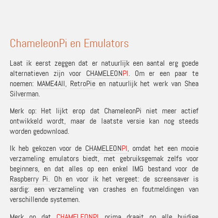
ChameleonPi en Emulators
Laat ik eerst zeggen dat er natuurlijk een aantal erg goede
alternatieven zijn voor
CHAMELEON
PI
. Om er een paar te
noemen:
MAME4All
,
RetroPie
en natuurlijk het werk van
Shea
Silverman
.
Merk op: Het lijkt erop dat ChameleonPi niet meer actief
ontwikkeld wordt, maar de laatste versie kan nog steeds
worden gedownload.
Ik heb gekozen voor de
CHAMELEON
PI
, omdat het een mooie
verzameling emulators biedt, met gebruiksgemak zelfs voor
beginners, en dat alles op een enkel IMG bestand voor de
Raspberry Pi
. Oh en voor ik het vergeet: de screensaver is
aardig: een verzameling van crashes en foutmeldingen van
verschillende systemen.
Merk op dat
CHAMELEON
PI
prima
draait
op alle huidige