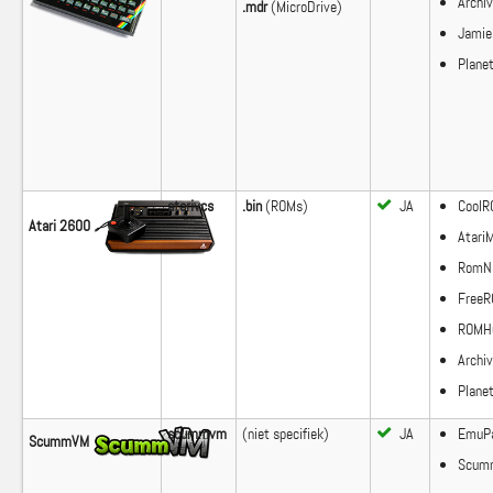
Archiv
.mdr
(MicroDrive)
Jamie
Plane
atarivcs
.bin
(ROMs)
JA
Cool
Atari 2600
Atari
RomNa
Free
ROMHu
Archiv
Plane
scummvm
(niet specifiek)
JA
EmuPa
ScummVM
Scum