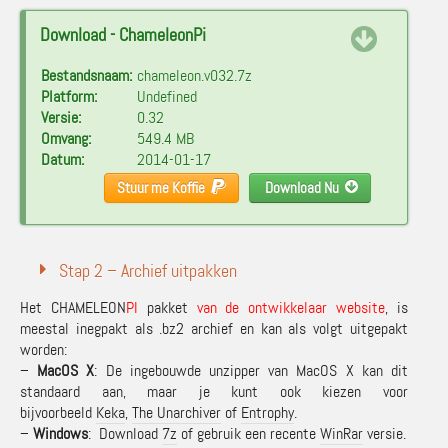
Download - ChameleonPi
Bestandsnaam:
chameleon.v032.7z
Platform:
Undefined
Versie:
0.32
Omvang:
549.4 MB
Datum:
2014-01-17
Stuur me Koffie
Download Nu
Stap 2 – Archief uitpakken
Het CHAMELEON
PI
pakket
van de ontwikkelaar website
, is
meestal inegpakt als .bz2 archief en kan als volgt uitgepakt
worden:
–
MacOS X
: De ingebouwde unzipper van MacOS X kan dit
standaard aan, maar je kunt ook kiezen voor
bijvoorbeeld
Keka
,
The Unarchiver
of
Entrophy
.
–
Windows
: Download
7z
of gebruik een recente
WinRar
versie.