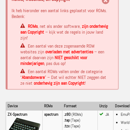
Ik heb hieronder een aantal links geplaatst voor ROMs.
Bedenk:
ROMs
, net als ander software,
zijn onderhevig
aan Copyright
– kijk wat de regels in jouw land
zijn!
Een aantal van deze zogenaamde ROM
websites zijn
overladen met advertenties
– een
aantal daarvan zijn
NIET geschikt voor
minderjarigen
, pas dus op!
Een aantal ROMs vallen onder de categorie
“
Abandonware
” – Dat wil echter NIET zeggen dat
ze niet
onderhevig zijn aan Copyright
!
Device
ROMs
Formaat
Unzip
Download
ZX-Spectrum
spectrum
.z80
(ROMs)
JA
EmuPa
.tap
(Tape)
World
.tzx
(Tape)