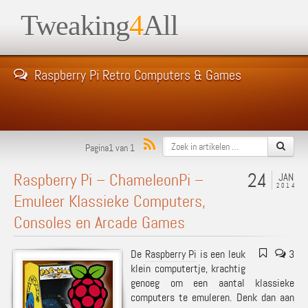
Tweaking
4
All
Raspberry Pi Retro Computers & Games
Pagina1 van 1
24
Raspberry Pi – ChameleonPi –
JAN
2014
Emuleer Klassieke Computers,
Consoles en Arcade Games
De
Raspberry Pi
is een leuk
3
klein computertje, krachtig
genoeg om een aantal klassieke
computers te emuleren. Denk dan aan