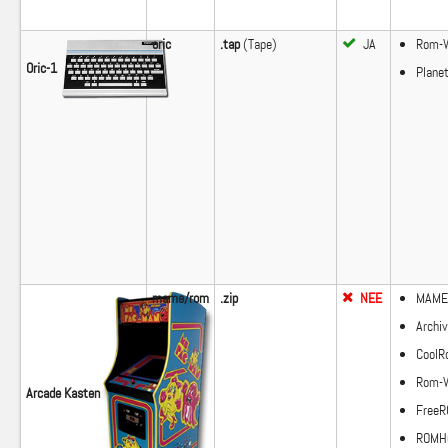
oric
.tap
(Tape)
JA
Rom-W
Oric-1
Plane
mame/rom
.zip
NEE
MAME
Archiv
Cool
Rom-W
Arcade Kasten
Free
ROMHu