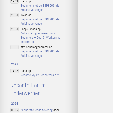
Hans op
29.03
Beginnen met de ESP8266 als
Arduino vervanger
Twan op
25.03
Beginnen met de ESP8266 als
Arduino vervanger
Joop Simons op
23.03
Arduino Programmeren voor
Beginners – Deel 3: Werken met
Informatie
stylishnamegenerator op
18.01
Beginnen met de ESP8266 als
Arduino vervanger
2025
Hans op
14.12
Rename My TV Series Versie 2
Recente Forum
Onderwerpen
2024
Zelfherstellende zekering
door
09.15