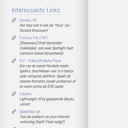
Interessante Links
Osceola, WI
Het dorp wat ik ook als "thuis" zie -
Osceola Wisconsin!
Find Any File (FAF)
[Shareware] Vindt bestanden
makkelijker, ook waar Spotlight faalt
(netwerk shares bijvoorbeeld)
VLC - VideoLAN Media Player
Een van de meest flexibele media
spelers, beschikbaar voor zo'n beetje
ieder computer platform. Speelt de
meeste formaten zonder problemen af
en werkt prima als DVD speler.
Xubuntu
Lightweight XFce gebaseerde Ubuntu
variant.
SpeedTest.net
Test de snelheid van jouw Internet
verbinding (heeft Flash nodig!!)