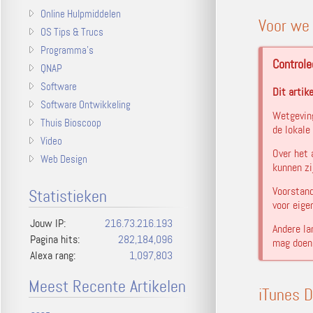
Online Hulpmiddelen
Voor we
OS Tips & Trucs
Programma's
Controle
QNAP
Software
Dit artik
Software Ontwikkeling
Wetgeving
Thuis Bioscoop
de lokale
Video
Over het 
Web Design
kunnen zi
Voorstand
Statistieken
voor eige
Jouw IP:
216.73.216.193
Andere la
Pagina hits:
282,184,096
mag doen
Alexa rang:
1,097,803
Meest Recente Artikelen
iTunes D