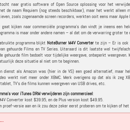
tocht naar gratis software of Open Source oplossing voor het verwijde
et de naam Requiem (nog steeds beschikbaar), maar het werkt alleen m
atieven, zoals zogenaamde screen recorders, werkten ooit eens maar Apple 
r gaat kijken naar commerciële programma’s dan vindt je ineens een hel
ogramma is maar onder andere namen – al dat om de verwarring groter te
ebruikte programma blijkt
NoteBurner M4V Converter
te zijn – Er is ook
van gehuurde Films en TV Series. Uiteraard is dit laatste wel twijfela
de gehuurde film bedoelt voor tijdelijke weergave, onbeperkt weergeven.
tuurlijk deze situatie al niet om te beginnen.
n dienst als Amazon was (hier in de VS) een goed alternatief, maar h
ideo werkt niet meer onder XBMC. Merk overigens op dat als ik zeg XB
 tablet, TV’s die films kunnen weergeven van USB drives, etc.
mma’s voor iTunes DRM verwijderen zijn commercieel
:
M4V Converter
kost $39.95, en de
Plus version
kost $49.95.
n proef-versie aan en ik zou deze zeker eerst proberen om te kijken of het 
 …