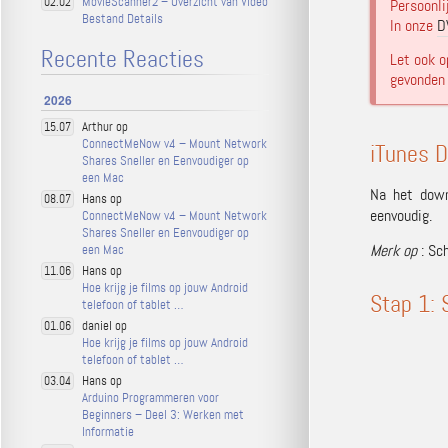
MovieScanner2 – Overzicht van Video
02.02
Persoonli
Bestand Details
In onze
D
Recente Reacties
Let ook o
gevonden 
2026
Arthur op
15.07
ConnectMeNow v4 – Mount Network
iTunes D
Shares Sneller en Eenvoudiger op
een Mac
Na het down
Hans op
08.07
eenvoudig.
ConnectMeNow v4 – Mount Network
Shares Sneller en Eenvoudiger op
Merk op
: Sc
een Mac
Hans op
11.06
Hoe krijg je films op jouw Android
Stap 1: 
telefoon of tablet …
daniel op
01.06
Hoe krijg je films op jouw Android
telefoon of tablet …
Hans op
03.04
Arduino Programmeren voor
Beginners – Deel 3: Werken met
Informatie