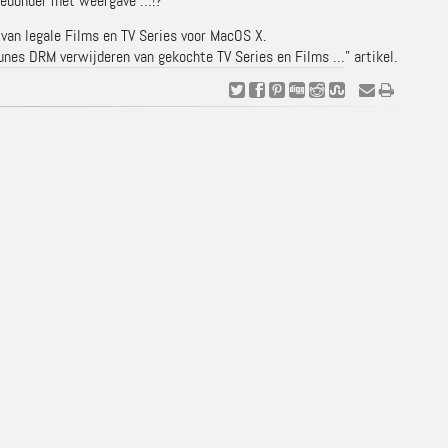
n gedonder met weergave …!?
t van legale Films en TV Series voor MacOS X.
nes DRM verwijderen van gekochte TV Series en Films …
” artikel.