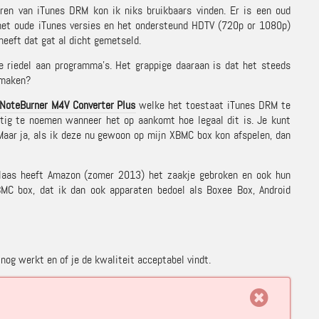
ren van iTunes DRM kon ik niks bruikbaars vinden. Er is een oud
et oude iTunes versies en het ondersteund HDTV (720p or 1080p)
heeft dat gat al dicht gemetseld.
e riedel aan programma’s. Het grappige daaraan is dat het steeds
 maken?
NoteBurner M4V Converter Plus
welke het toestaat iTunes DRM te
chtig te noemen wanneer het op aankomt hoe legaal dit is. Je kunt
 Maar ja, als ik deze nu gewoon op mijn XBMC box kon afspelen, dan
elaas heeft Amazon (zomer 2013) het zaakje gebroken en ook hun
MC box, dat ik dan ook apparaten bedoel als Boxee Box, Android
nog werkt en of je de kwaliteit acceptabel vindt.