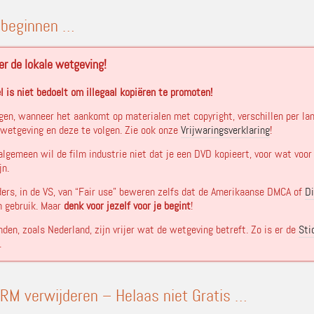
 beginnen …
er de lokale wetgeving!
el is niet bedoelt om illegaal kopiëren te promoten!
en, wanneer het aankomt op materialen met copyright, verschillen per lan
 wetgeving en deze te volgen. Zie ook onze
Vrijwaringsverklaring
!
algemeen wil de film industrie niet dat je een DVD kopieert, voor wat voor
jn.
ers, in de VS, van “Fair use” beweren zelfs dat de Amerikaanse DMCA of
Di
n gebruik. Maar
denk voor jezelf voor je begint
!
nden, zoals Nederland, zijn vrijer wat de wetgeving betreft. Zo is er de
Sti
.
RM verwijderen – Helaas niet Gratis …