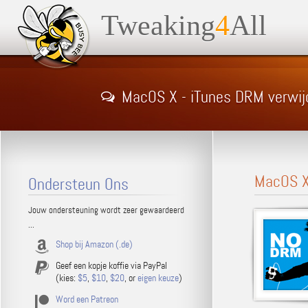
Tweaking
4
All
MacOS X - iTunes DRM verwij
MacOS X
Ondersteun Ons
Jouw ondersteuning wordt zeer gewaardeerd
...
Shop bij Amazon (.de)
Geef een kopje koffie via PayPal
(kies:
$5
,
$10
,
$20
, or
eigen keuze
)
Word een Patreon