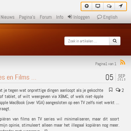
Nieuws
Pagina's
Forum
Info
Inloggen
English
Pagina1 van 1
05
es en Films …
SEP
2013
dat je tegen wat onprettige dingen aanloopt als je gekochte
2
 of tablet, of wilt weergeven via XBMC, of welk niet-Apple
 Apple MacBook (over VGA) aangesloten op een TV zelfs niet werkt …
raagt.
opiëren van films en TV series wil minimaliseren, maar dit soort
mijn opinie, stimuleert alleen maar het illegaal kopiëren nog meer.