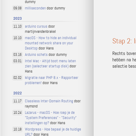
dummy
milliseconden
door dummy
09.08
2023
arduino cursus
door
11.10
martijnvandenbrakel
macOS - How to hide an individual
10.10
Stap 2: 
mounted network share on your
Desktop
door Hans
Rechts boven
Arduino schets
door dummy
03.16
hebben na he
Intel Mac - Altijd boot menu laten
03.01
selectie bes
zien (selecteer startup disk)
door
Hans
Migratie naar PHP 8.x - Rapporteer
02.02
problemen!
door Hans
2022
Classless Inter-Domain Routing
door
11.17
raymond
Lazarus - macOS - Hoe roep je de
10.24
"System Preferences" - "Security"
instellingen op?
door Hans
Wordpress - Hoe bepaal je de huidige
10.18
URL?
door Hans