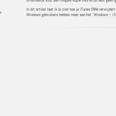
Uiteindelijk kost een illegale kopie niks en je hebt gee
In dit artikel laat ik je zien hoe je iTunes DRM verwijder
p
Windows gebruikers hebben meer aan het “
Windows – iTu