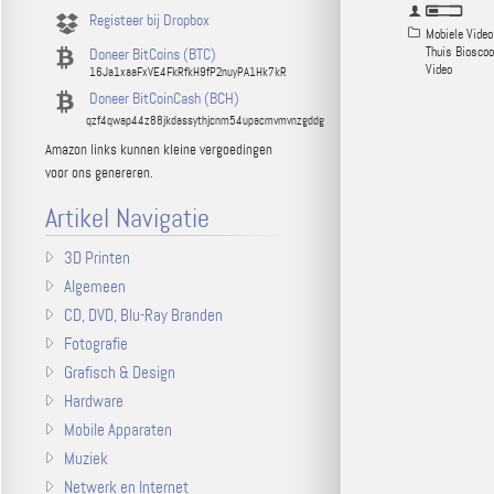
Registeer bij Dropbox
Mobiele Video
Thuis Bioscoo
Doneer BitCoins (BTC)
Video
16Ja1xaaFxVE4FkRfkH9fP2nuyPA1Hk7kR
Doneer BitCoinCash (BCH)
qzf4qwap44z88jkdassythjcnm54upacmvmvnzgddg
Amazon links kunnen kleine vergoedingen
voor ons genereren.
Artikel Navigatie
3D Printen
Algemeen
CD, DVD, Blu-Ray Branden
Fotografie
Grafisch & Design
Hardware
Mobile Apparaten
Muziek
Netwerk en Internet