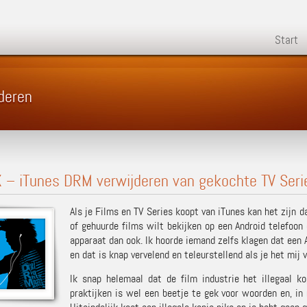
Start
deren
 – iTunes DRM verwijderen van gekochte TV Seri
Als je Films en TV Series koopt van iTunes kan het zijn 
of gehuurde films wilt bekijken op een Android telefoon
apparaat dan ook. Ik hoorde iemand zelfs klagen dat een
en dat is knap vervelend en teleurstellend als je het mij v
Ik snap helemaal dat de film industrie het illegaal k
praktijken is wel een beetje te gek voor woorden en, in 