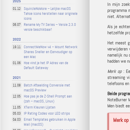
2025
In mijn zoek
SquircleNoMore – Lelijke macOS
01.12
programma m
Tahoe icons herstellen naar originele
niet. Altern
icons
Rename My TV Series – Versie 2.3.0
06.07
Als je echte
versie beschikbaar!
hetzelfde pr
2022
Het meest g
ConnectMeNow v4 – Mount Network
19.11
verwijderen 
Shares Sneller en Eenvoudiger op
namelijk nu 
een Mac
hadden we na
Hoe vind je het IP Adres van de
01.06
Default Gateway
Merk op
: Ee
streaming v
2021
telefoons en
Batch Afbeelding Conversie met
11.08
macOS Preview
Beide progra
Hoe pas je de Z-Shell Prompt aan
12.05
NoteBurner 
(zsh – macOS, Linux)
Men biedt ee
XTerm Kleuren Lijsten
11.05
IP Rating Codes voor LED strips
05.03
Merk op
Email Templates gebruiken in Apple
04.03
Mail (macOS)