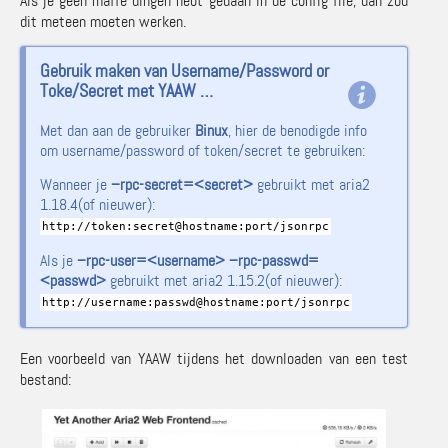
Als je geen maffe dingen hebt gedaan in de config file, dan zou
dit meteen moeten werken.
Gebruik maken van Username/Password or
Toke/Secret met YAAW …
Met dan aan de gebruiker
Binux
, hier de benodigde info
om username/password of token/secret te gebruiken:
Wanneer je
–rpc-secret=<secret>
gebruikt met aria2
1.18.4(of nieuwer):
http:
//
token:secret
@
hostname:port
/
jsonrpc
Als je
–rpc-user=<username> –rpc-passwd=
<passwd>
gebruikt met aria2 1.15.2(of nieuwer):
http:
//
username:passwd
@
hostname:port
/
jsonrpc
Een voorbeeld van YAAW tijdens het downloaden van een test
bestand: