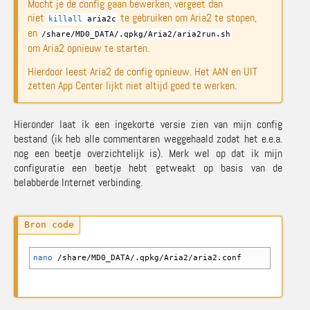
Mocht je de config gaan bewerken, vergeet dan
niet
te gebruiken om Aria2 te stopen,
killall
aria2c
en
/
share
/
MD0_DATA
/
.qpkg
/
Aria2
/
aria2run.sh
om Aria2 opnieuw te starten.
Hierdoor leest Aria2 de config opnieuw. Het AAN en UIT
zetten App Center lijkt niet altijd goed te werken.
Hieronder laat ik een ingekorte versie zien van mijn config
bestand (ik heb alle commentaren weggehaald zodat het e.e.a.
nog een beetje overzichtelijk is). Merk wel op dat ik mijn
configuratie een beetje hebt getweakt op basis van de
belabberde Internet verbinding.
nano
/
share
/
MD0_DATA
/
.qpkg
/
Aria2
/
aria2.conf