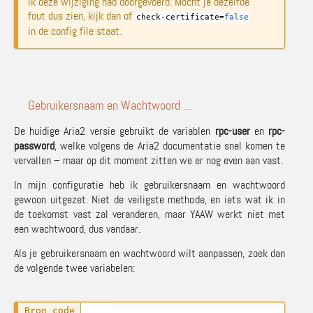
ik deze wijziging had doorgevoerd. Mocht je dezelfde
fout dus zien, kijk dan of
check-certificate=
false
in de config file staat.
Gebruikersnaam en Wachtwoord …
De huidige Aria2 versie gebruikt de variablen
rpc-user
en
rpc-
password
, welke volgens de Aria2 documentatie snel komen te
vervallen – maar op dit moment zitten we er nog even aan vast.
In mijn configuratie heb ik gebruikersnaam en wachtwoord
gewoon uitgezet. Niet de veiligste methode, en iets wat ik in
de toekomst vast zal veranderen, maar YAAW werkt niet met
een wachtwoord, dus vandaar.
Als je gebruikersnaam en wachtwoord wilt aanpassen, zoek dan
de volgende twee variabelen: