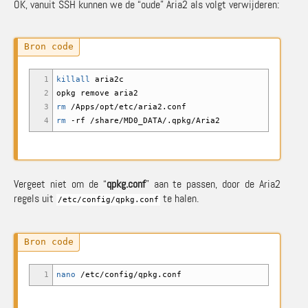
OK, vanuit SSH kunnen we de “oude” Aria2 als volgt verwijderen:
1
killall
aria2c
2
opkg remove aria2
3
rm
/
Apps
/
opt
/
etc
/
aria2.conf
4
rm
-rf
/
share
/
MD0_DATA
/
.qpkg
/
Aria2
Vergeet niet om de “
qpkg.conf
” aan te passen, door de Aria2
regels uit
te halen.
/
etc
/
config
/
qpkg.conf
1
nano
/
etc
/
config
/
qpkg.conf