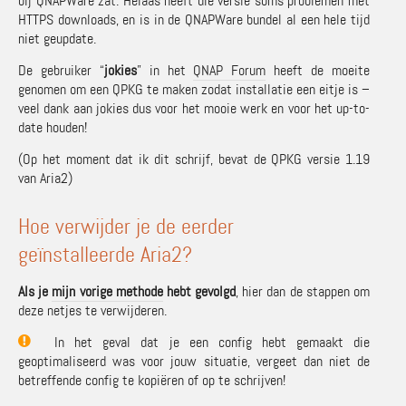
bij QNAPWare zat. Helaas heeft die versie soms problemen met
HTTPS downloads, en is in de QNAPWare bundel al een hele tijd
niet geupdate.
De gebruiker “
jokies
” in het
QNAP Forum
heeft de moeite
genomen om een QPKG te maken zodat installatie een eitje is –
veel dank aan jokies dus voor het mooie werk en voor het up-to-
date houden!
(Op het moment dat ik dit schrijf, bevat de QPKG versie 1.19
van Aria2)
Hoe verwijder je de eerder
geïnstalleerde Aria2?
Als je
mijn vorige methode
hebt
gevolgd
, hier dan de stappen om
deze netjes te verwijderen.
In het geval dat je een config hebt gemaakt die
geoptimaliseerd was voor jouw situatie, vergeet dan niet de
betreffende config te kopiëren of op te schrijven!