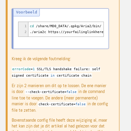
1
cd
/
share
/
MD0_DATA
/
.qpkg
/
Aria2
/
bin
/
2
.
/
aria2c https:
//
yourfailinglinkhere
Kreeg ik de volgende foutmelding:
errorCode
=
1
SSL
/
TLS handshake failure: self
signed certificate
in
certificate chain
Er zijn 2 manieren om dit op te lossen. De ene manier
is door
in de command
--check-certificate
=
false
line toe te voegen. De andere (meer permanente)
manier is door
in de config
check-certificate=
false
file te zetten.
Bovenstaande config file heeft deze wijziging al, maar
het kan zijn dat je dit artikel al had gelezen voor dat