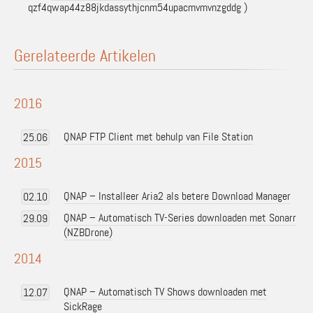
qzf4qwap44z88jkdassythjcnm54upacmvmvnzgddg )
Gerelateerde Artikelen
2016
QNAP FTP Client met behulp van File Station
25.06
2015
QNAP – Installeer Aria2 als betere Download Manager
02.10
QNAP – Automatisch TV-Series downloaden met Sonarr
29.09
(NZBDrone)
2014
QNAP – Automatisch TV Shows downloaden met
12.07
SickRage