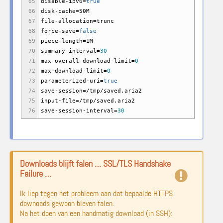
65
disable-ipv6=
true
66
disk-cache=50M
67
file-allocation=trunc
68
force-save=
false
69
piece-length=1M
70
summary-interval=
30
71
max-overall-download-limit=
0
72
max-download-limit=
0
73
parameterized-uri=
true
74
save-session=
/
tmp
/
saved.aria2
75
input-file=
/
tmp
/
saved.aria2
76
save-session-interval=
30
Downloads blijft falen … SSL/TLS Handshake
Failure …
Ik liep tegen het probleem aan dat bepaalde HTTPS
downoads gewoon bleven falen.
Na het doen van een handmatig download (in SSH):