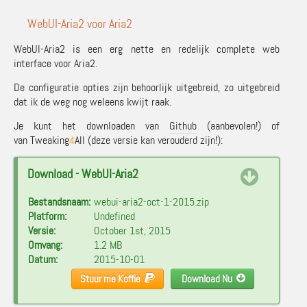
WebUI-Aria2 voor Aria2
WebUI-Aria2 is een erg nette en redelijk complete web
interface voor Aria2.
De configuratie opties zijn behoorlijk uitgebreid, zo uitgebreid
dat ik de weg nog weleens kwijt raak.
Je kunt het downloaden van
Github
(aanbevolen!) of
van Tweaking
4
All (deze versie kan verouderd zijn!):
Download - WebUI-Aria2
Bestandsnaam:
webui-aria2-oct-1-2015.zip
Platform:
Undefined
Versie:
October 1st, 2015
Omvang:
1.2 MB
Datum:
2015-10-01
Stuur me Koffie
Download Nu