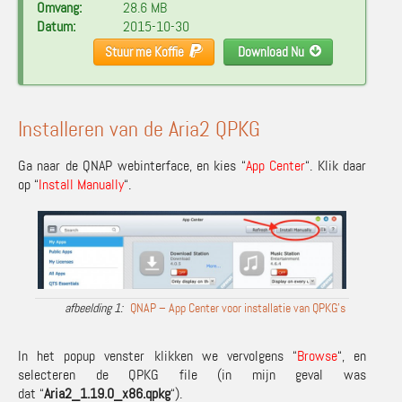
Omvang:
28.6 MB
Datum:
2015-10-30
Stuur me Koffie
Download Nu
Installeren van de Aria2 QPKG
Ga naar de QNAP webinterface, en kies “
App Center
“. Klik daar
op “
Install Manually
“.
QNAP – App Center voor installatie van QPKG’s
In het popup venster klikken we vervolgens “
Browse
“, en
selecteren de QPKG file (in mijn geval was
dat “
Aria2_1.19.0_x86.qpkg
“).