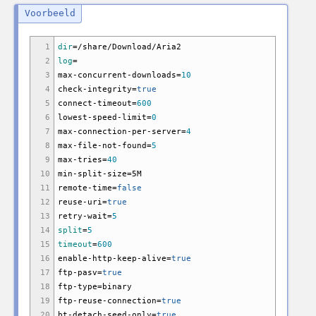
1
dir
=
/
share
/
Download
/
Aria2
2
log
=
3
max-concurrent-downloads=
10
4
check-integrity=
true
5
connect-timeout=
600
6
lowest-speed-limit=
0
7
max-connection-per-server=
4
8
max-file-not-found=
5
9
max-tries=
40
10
min-split-size=5M
11
remote-time=
false
12
reuse-uri=
true
13
retry-wait=
5
14
split
=
5
15
timeout
=
600
16
enable-http-keep-alive=
true
17
ftp-pasv=
true
18
ftp-type=binary
19
ftp-reuse-connection=
true
20
bt-detach-seed-only=
true