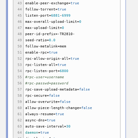
43
enable-peer-exchange=
true
44
follow-torrent=
true
45
listen-port=
6881
-
6999
46
max-overall-upload-limit=
0
47
max-upload-limit=
0
48
peer-id-prefix=-TR2810-
49
seed-ratio=
0.0
50
follow-metalink=mem
51
enable-rpc=
true
52
rpc-allow-origin-all=
true
53
rpc-listen-all=
true
54
rpc-listen-port=
6800
55
#rpc-user=username
56
#rpc-passwd=password
57
rpc-save-upload-metadata=
false
58
rpc-secure=
false
59
allow-overwrite=
false
60
allow-piece-length-change=
false
61
always-resume=
true
62
async-dns=
true
63
auto-save-interval=
30
64
daemon
=
true