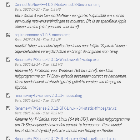
ConnectMeNow4-v4.0.26-beta-macOS-Universal.dmg
Date: 2026-07-27 - Size: 5.8 MB
Beta Versie 4 van ConnectMeNow - een gratis hulpmiddel om snel en
eenvoudig netwerkverbindingen te mounten. Dit is de specifieke Apple
Silicon version (niet geschikt voor Intel).
squirclenomore-v1.0.3-macos.dmg
Date: 2026-01-20 - Size: 5.5 MB
macOS Tahoe veranderd application icons naar lelijke "Squircle" icons -
SquircleNoMore verwijderd deze en brengt de originele icon terug.
RenameMyTVSeries-2.3.15-Windows-x64-setup.exe
Date: 2025-12-14 - Size: 49.1 MB
Rename My TV Series, voor Windows (64 bits Intel), een klein
hulpprogramma om TV Show episode bestanden correct te hernoemen.
Deze bundel bevat statisch (grote) gelinkte versies van ffmpeg en
ffprobe.
rename-my-tv-series-v2.3.11-macos.dmg
Date: 2025-12-01 - Size: 36 MB
RenameMyTVSeries-2.3.12-GTK-Linux-x64-static-ffmpeg.tar.xz
Date: 2025-10-06 - Size: 78.3 MB
Rename My TV Series, voor Linux (64 bit GTK), een klein hulpprogramma
om TV Show episode bestanden correct te hernoemen. Deze bundel
bevat statisch (grote) gelinkte versies van ffmpeg en ffprobe.
RenameMyTVSeries-2.3.12-QT5-Linux-x64-static-ffmpeg.tar.xz