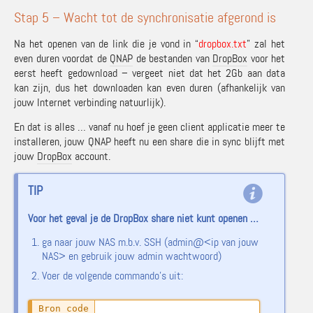
Stap 5 – Wacht tot de synchronisatie afgerond is
Na het openen van de link die je vond in “
dropbox.txt
” zal het
even duren voordat de
QNAP
de bestanden van
DropBox
voor het
eerst heeft gedownload – vergeet niet dat het 2Gb aan data
kan zijn, dus het downloaden kan even duren (afhankelijk van
jouw Internet verbinding natuurlijk).
En dat is alles … vanaf nu hoef je geen client applicatie meer te
installeren, jouw
QNAP
heeft nu een share die in sync blijft met
jouw
DropBox
account.
TIP
Voor het geval je de DropBox share niet kunt openen …
ga naar jouw NAS m.b.v. SSH (admin@<ip van jouw
NAS> en gebruik jouw admin wachtwoord)
Voer de volgende commando’s uit: