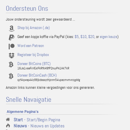
Ondersteun Ons
Jouw ondersteuning wordt zeer gewaardeerd ...
Shop bij Amazon (.de)
Geef een kopje koffie via PayPal (kies:
$5
,
$10
,
$20
, or
eigen keuze
)
Word een Patreon
Registeer bij Dropbox
Doneer BitCoins (BTC)
16Ja1xaaFxVE4FkRfkH9fP2nuyPA1Hk7kR
Doneer BitCoinCash (BCH)
qzf4qwap44z88jkdassythjcnm54upacmvmvnzgddg
Amazon links kunnen kleine vergoedingen voor ons genereren.
Snelle Navaigatie
Algemene Pagina's
Start
- Start/Begin Pagina
Nieuws
- Nieuws en Updates