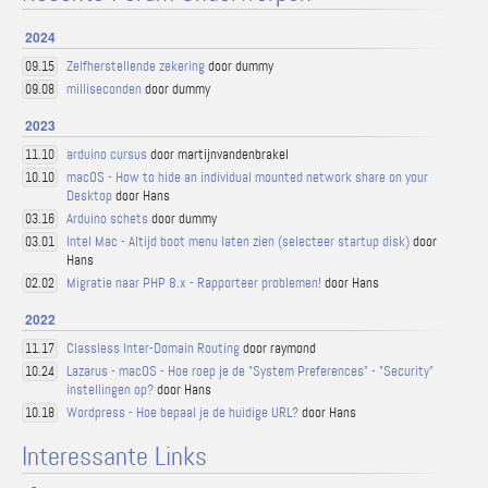
2024
Zelfherstellende zekering
door dummy
09.15
milliseconden
door dummy
09.08
2023
arduino cursus
door martijnvandenbrakel
11.10
macOS - How to hide an individual mounted network share on your
10.10
Desktop
door Hans
Arduino schets
door dummy
03.16
Intel Mac - Altijd boot menu laten zien (selecteer startup disk)
door
03.01
Hans
Migratie naar PHP 8.x - Rapporteer problemen!
door Hans
02.02
2022
Classless Inter-Domain Routing
door raymond
11.17
Lazarus - macOS - Hoe roep je de "System Preferences" - "Security"
10.24
instellingen op?
door Hans
Wordpress - Hoe bepaal je de huidige URL?
door Hans
10.18
Interessante Links