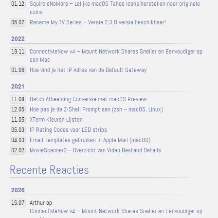
SquircleNoMore – Lelijke macOS Tahoe icons herstellen naar originele
01.12
icons
Rename My TV Series – Versie 2.3.0 versie beschikbaar!
06.07
2022
ConnectMeNow v4 – Mount Network Shares Sneller en Eenvoudiger op
19.11
een Mac
Hoe vind je het IP Adres van de Default Gateway
01.06
2021
Batch Afbeelding Conversie met macOS Preview
11.08
Hoe pas je de Z-Shell Prompt aan (zsh – macOS, Linux)
12.05
XTerm Kleuren Lijsten
11.05
IP Rating Codes voor LED strips
05.03
Email Templates gebruiken in Apple Mail (macOS)
04.03
MovieScanner2 – Overzicht van Video Bestand Details
02.02
Recente Reacties
2026
Arthur op
15.07
ConnectMeNow v4 – Mount Network Shares Sneller en Eenvoudiger op