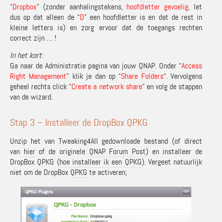
“
Dropbox
” (zonder aanhalingstekens,
hoofdletter gevoelig
, let
dus op dat alleen de “
D
” een hoofdletter is en dat de rest in
kleine letters is) en zorg ervoor dat de toegangs rechten
correct zijn … !
In het kort
:
Ga naar de Administratie pagina van jouw
QNAP
. Onder “
Access
Right Management
” klik je dan op “
Share Folders
“. Vervolgens
geheel rechts click “
Create a network share
” en volg de stappen
van de wizard.
Stap 3 – Installeer de DropBox QPKG
Unzip het van Tweaking4All gedownloade bestand (of direct
van
hier
of de originele
QNAP Forum Post
) en installeer de
DropBox QPKG (
hoe installeer ik een QPKG
). Vergeet natuurlijk
niet om de DropBox
QPKG
te activeren;