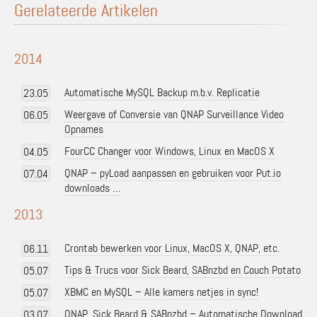
Gerelateerde Artikelen
2014
Automatische MySQL Backup m.b.v. Replicatie
23.05
Weergave of Conversie van QNAP Surveillance Video
06.05
Opnames
FourCC Changer voor Windows, Linux en MacOS X
04.05
QNAP – pyLoad aanpassen en gebruiken voor Put.io
07.04
downloads …
2013
Crontab bewerken voor Linux, MacOS X, QNAP, etc.
06.11
Tips & Trucs voor Sick Beard, SABnzbd en Couch Potato
05.07
XBMC en MySQL – Alle kamers netjes in sync!
05.07
QNAP, Sick Beard & SABnzbd – Automatische Download
03.07