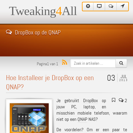
Tweaking
4
All
DropBox op de QNAP
Pagina1 van 1
03
Hoe Installeer je DropBox op een
JUL
2013
QNAP?
Je gebruikt
DropBox
op
2
jouw PC, laptop, en
misschien mobiele telefoon, waarom
niet op een
QNAP
NAS?
De voordelen? Om er een paar te