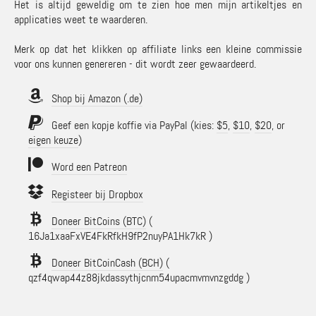
Het is altijd geweldig om te zien hoe men mijn artikeltjes en
applicaties weet te waarderen.
Merk op dat het klikken op affiliate links een kleine commissie
voor ons kunnen genereren - dit wordt zeer gewaardeerd.
Shop bij Amazon (.de)
Geef een kopje koffie via PayPal (kies:
$5
,
$10
,
$20
, or
eigen keuze
)
Word een Patreon
Registeer bij Dropbox
Doneer BitCoins (BTC)
(
16Ja1xaaFxVE4FkRfkH9fP2nuyPA1Hk7kR )
Doneer BitCoinCash (BCH)
(
qzf4qwap44z88jkdassythjcnm54upacmvmvnzgddg )