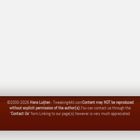
©2000-2026
Hans Luijten
-
Tweaking4All.com
Content may NOT be reproduced
without explicit permission of the author(s).
You can contact us through the
"
Contact Us
" form.
Linking to our page(s) however is very much appreciated.