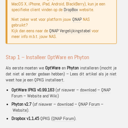
MacOS X, iPhone, iPad, Android, BlackBerry), kun je een
specifieke client vinden op de
DropBox
website.
Niet zeker wat voor platform jouw
QNAP
NAS
gebruikt?
Kijk dan eens naar de
QNAP Vergelijkingstabel
voor
meer info m.b.t. jouw NAS.
Stap 1 – Installeer OptWare en Phyton
Als eerste moeten we
OptWare
en
Phyton
installeren (mocht je
dat niet al eerder gedaan hebben) –
Lees dit artikel als je niet
weet hoe je een QPKG installeert
.
OptWare IPKG v0.99.163
(of nieuwer –
download
–
QNAP
Forum
–
Website
and
Wiki
)
Phyton v2.7
(of nieuwer –
download
–
QNAP Forum
–
Website
).
Dropbox v1.1.45
QPKG (
QNAP Forum
).