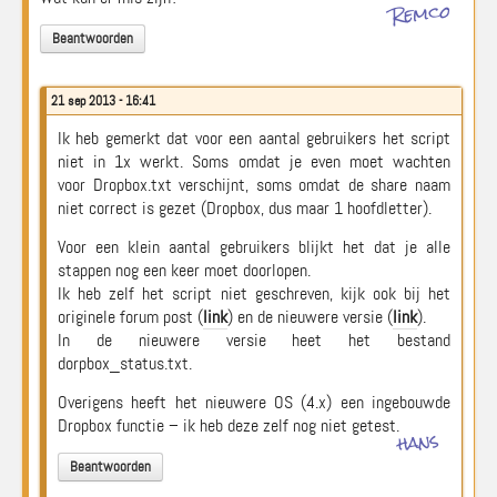
Remco
Beantwoorden
21 sep 2013 - 16:41
Ik heb gemerkt dat voor een aantal gebruikers het script
niet in 1x werkt. Soms omdat je even moet wachten
voor Dropbox.txt verschijnt, soms omdat de share naam
niet correct is gezet (Dropbox, dus maar 1 hoofdletter).
Voor een klein aantal gebruikers blijkt het dat je alle
stappen nog een keer moet doorlopen.
Ik heb zelf het script niet geschreven, kijk ook bij het
originele forum post (
link
) en de nieuwere versie (
link
).
In de nieuwere versie heet het bestand
dorpbox_status.txt.
Overigens heeft het nieuwere OS (4.x) een ingebouwde
Dropbox functie – ik heb deze zelf nog niet getest.
hans
Beantwoorden