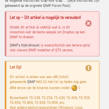
de volgende instructies stap-voor-stap … (deze instructies zijn
gebaseerd op de originele
QNAP Forum Post
).
Let op – Dit artikel is mogelijk te verouderd
Omdat dit artikel al redelijk oud is, is dit
misschien niet de beste aanpak om Dropbox op een
QNAP te draaien.
QNAP’s Hybridmount
is waarschijnlijk een betere optie
voor nieuwe QNAP modellen of QTS versies.
Let Op!
Dit artikel is alleen voor een x86 (Intel)
gebaseerde
QNAP
NAS (ik heb tot op heden nog geen
ARM versie van de binaries kunnen vinden
).
Bijvoorbeeld: TS-239, TS-259, TS-439, TS-459, TS-559,
TS-659, TS-809, TS-839, TS-859, etc.
Voor andere besturingssystemen (Windows, Linux,