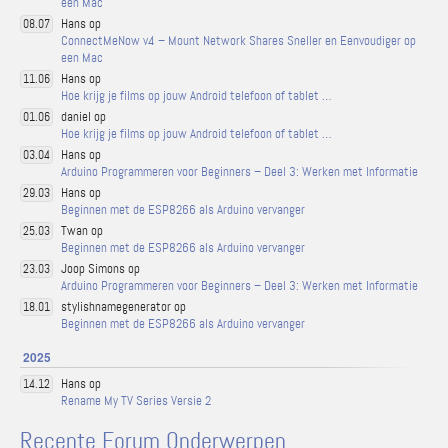
een Mac
Hans op
08.07
ConnectMeNow v4 – Mount Network Shares Sneller en Eenvoudiger op
een Mac
Hans op
11.06
Hoe krijg je films op jouw Android telefoon of tablet …
daniel op
01.06
Hoe krijg je films op jouw Android telefoon of tablet …
Hans op
03.04
Arduino Programmeren voor Beginners – Deel 3: Werken met Informatie
Hans op
29.03
Beginnen met de ESP8266 als Arduino vervanger
Twan op
25.03
Beginnen met de ESP8266 als Arduino vervanger
Joop Simons op
23.03
Arduino Programmeren voor Beginners – Deel 3: Werken met Informatie
stylishnamegenerator op
18.01
Beginnen met de ESP8266 als Arduino vervanger
2025
Hans op
14.12
Rename My TV Series Versie 2
Recente Forum Onderwerpen