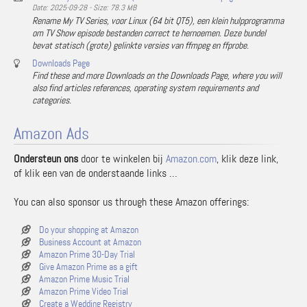
Date: 2025-09-28 - Size: 78.3 MB
Rename My TV Series, voor Linux (64 bit QT5), een klein hulpprogramma
om TV Show episode bestanden correct te hernoemen. Deze bundel
bevat statisch (grote) gelinkte versies van ffmpeg en ffprobe.
Downloads Page
Find these and more Downloads on the Downloads Page, where you will
also find articles references, operating system requirements and
categories.
Amazon Ads
Ondersteun ons
door te winkelen bij
Amazon.com
, klik deze link,
of klik een van de onderstaande links …
You can also sponsor us through these Amazon offerings:
Do your shopping at Amazon
Business Account at Amazon
Amazon Prime 30-Day Trial
Give Amazon Prime as a gift
Amazon Prime Music Trial
Amazon Prime Video Trial
Create a Wedding Registry