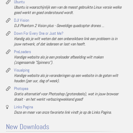
Ubuntu
Ubuntu is waarschijnlijk een van de meest gebruikte Linux versie welke
goed werkt en goed ondersteund wordt.
DJI Vision
DJI Phantom 2 Vision plus - Geweldige quadcopter drones ...
Down For Every One or Just Me?
Handig als je wilt weten dat een onbereikbare link een probleem is in
jouw netwerk, of dat iedereen er last van heeft.
PreLoaders
Handige website als je een preloader afbeelding wilt maken
(zogenaamde "Spinners").
Visualping
Handige website als je veranderingen op een website in de gaten wilt
houden (per uur, dag of week).
Photopea
Gratis alternatief voor Photoshop (grotendeels), wat in jouw browser
draait - en het werkt verbazingwekkend goed!
Links Pagina
Deze en meer van onze favoriete link vindt je op de Links Pagina.
New Downloads