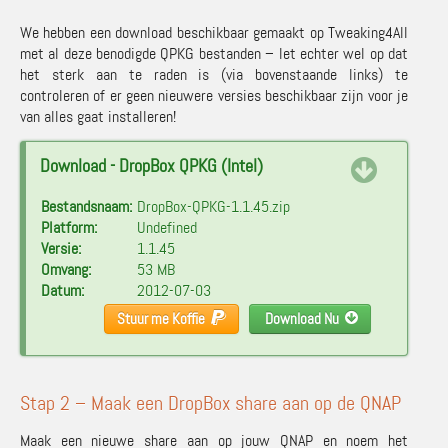
We hebben een download beschikbaar gemaakt op Tweaking4All
met al deze benodigde QPKG bestanden – let echter wel op dat
het sterk aan te raden is (via bovenstaande links) te
controleren of er geen nieuwere versies beschikbaar zijn voor je
van alles gaat installeren!
Download - DropBox QPKG (Intel)
Bestandsnaam:
DropBox-QPKG-1.1.45.zip
Platform:
Undefined
Versie:
1.1.45
Omvang:
53 MB
Datum:
2012-07-03
Stuur me Koffie
Download Nu
Stap 2 – Maak een DropBox share aan op de QNAP
Maak een nieuwe share aan op jouw
QNAP
en noem het