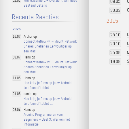
MovieScanner2 – Overzicht van Video
C
02.02
09.05
Bestand Details
C
30.03
Recente Reacties
2015
2026
C
25.10
Arthur op
15.07
ConnectMeNow v4 – Mount Network
C
20.10
Shares Sneller en Eenvoudiger op
een Mac
M
25.09
Hans op
08.07
S
19.09
ConnectMeNow v4 – Mount Network
Shares Sneller en Eenvoudiger op
een Mac
Hans op
11.06
Hoe krijg je films op jouw Android
telefoon of tablet …
daniel op
01.06
Hoe krijg je films op jouw Android
telefoon of tablet …
Hans op
03.04
Arduino Programmeren voor
Beginners – Deel 3: Werken met
Informatie