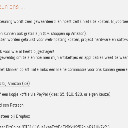
un ons ...
euning wordt zeer gewaardeerd, en hoeft zelfs niets te kosten. Bijvoorbeel
n kunnen ook gratis zijn (b.v. shoppen op Amazon).
sten worden gebruikt voor web-hosting kosten, project hardware en softwar
k voor wie al heeft bijgedragen!
d geweldig om te zien hoe men mijn artikeltjes en applicaties weet te waar
het klikken op affiliate links een kleine commissie voor ons kunnen genere
 bij Amazon (.de)
een kopje koffie via PayPal (kies:
$5
,
$10
,
$20
, or
eigen keuze
)
d een Patreon
steer bij Dropbox
eer BitCoins (BTC)
( 16Ja1xaaFxVE4FkRfkH9fP2nuyPA1Hk7kR )