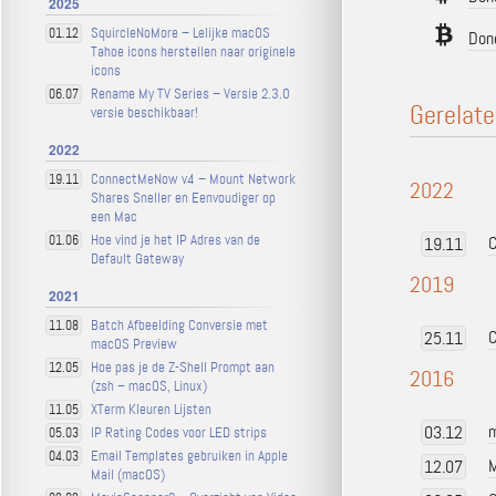
2025
SquircleNoMore – Lelijke macOS
01.12
Don
Tahoe icons herstellen naar originele
icons
Rename My TV Series – Versie 2.3.0
06.07
Gerelate
versie beschikbaar!
2022
ConnectMeNow v4 – Mount Network
19.11
2022
Shares Sneller en Eenvoudiger op
een Mac
Hoe vind je het IP Adres van de
01.06
C
19.11
Default Gateway
2019
2021
Batch Afbeelding Conversie met
11.08
C
25.11
macOS Preview
Hoe pas je de Z-Shell Prompt aan
12.05
2016
(zsh – macOS, Linux)
XTerm Kleuren Lijsten
11.05
m
03.12
IP Rating Codes voor LED strips
05.03
Email Templates gebruiken in Apple
04.03
M
12.07
Mail (macOS)