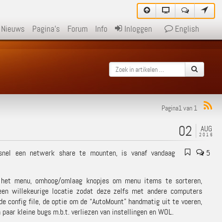
Nieuws
Pagina's
Forum
Info
Inloggen
English
Pagina1 van 1
02
AUG
2016
el een netwerk share te mounten, is vanaf vandaag
5
in het menu, omhoog/omlaag knopjes om menu items te sorteren,
 een willekeurige locatie zodat deze zelfs met andere computers
e config file, de optie om de “AutoMount” handmatig uit te voeren,
 paar kleine bugs m.b.t. verliezen van instellingen en WOL.