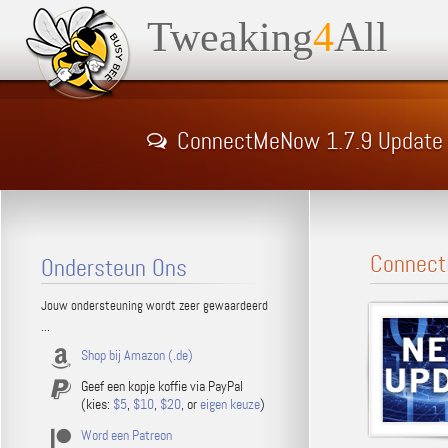
Tweaking
4
All
ConnectMeNow 1.7.9 Update
Connect
Ondersteun Ons
Jouw ondersteuning wordt zeer gewaardeerd
...
Shop bij Amazon (.de)
Geef een kopje koffie via PayPal
(kies:
$5
,
$10
,
$20
, or
eigen keuze
)
Word een Patreon