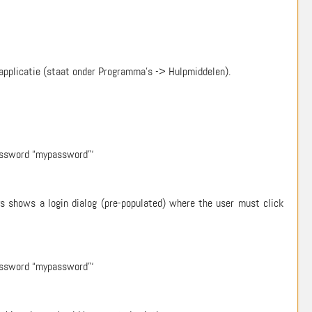
applicatie (staat onder Programma’s -> Hulpmiddelen).
password “mypassword”‘
 shows a login dialog (pre-populated) where the user must click
password “mypassword”‘