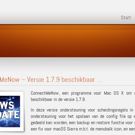
Start
MeNow – Versie 1.7.9 beschikbaar …
ConnectMeNow, een programma voor Mac OS X om sn
beschikbaar in de versie 1.7.9.
In deze versie ondersteuning voor scheidingsregels 
ondersteuning voor het opslaan van de config file op
gedeeld kan worden, een backup en restore functie voor d
een fix voor macOS Sierra m.b.t. de menubalk icon, en een