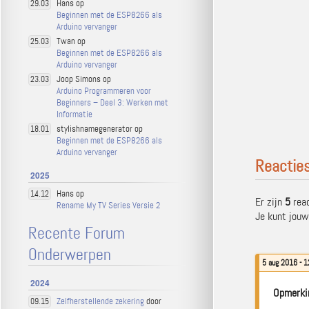
Hans op
29.03
Beginnen met de ESP8266 als
Arduino vervanger
Twan op
25.03
Beginnen met de ESP8266 als
Arduino vervanger
Joop Simons op
23.03
Arduino Programmeren voor
Beginners – Deel 3: Werken met
Informatie
stylishnamegenerator op
18.01
Beginnen met de ESP8266 als
Arduino vervanger
Reactie
2025
Hans op
14.12
Er zijn
5
reac
Rename My TV Series Versie 2
Je kunt jouw
Recente Forum
Onderwerpen
5 aug 2016 - 1
2024
Opmerki
Zelfherstellende zekering
door
09.15