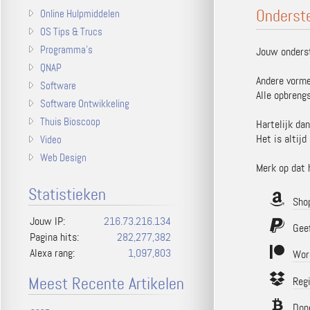
Onderste
Online Hulpmiddelen
OS Tips & Trucs
Programma's
Jouw onderst
QNAP
Andere vorme
Software
Alle opbreng
Software Ontwikkeling
Thuis Bioscoop
Hartelijk dan
Het is altij
Video
Web Design
Merk op dat 
Statistieken
Shop
Jouw IP:
216.73.216.134
Geef 
Pagina hits:
282,277,382
Alexa rang:
1,097,803
Wor
Meest Recente Artikelen
Regi
Don