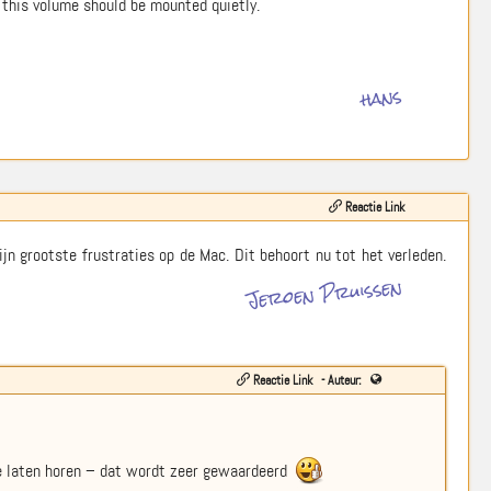
 this volume should be mounted quietly.
hans
Reactie Link
n grootste frustraties op de Mac. Dit behoort nu tot het verleden.
Jeroen Pruissen
Reactie Link
- Auteur:
te laten horen – dat wordt zeer gewaardeerd