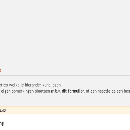
s
ties welke je hieronder kunt lezen.
 eigen opmerkingen plaatsen m.b.v.
dit formulier
, of een reactie op een b
2:40
ng
: