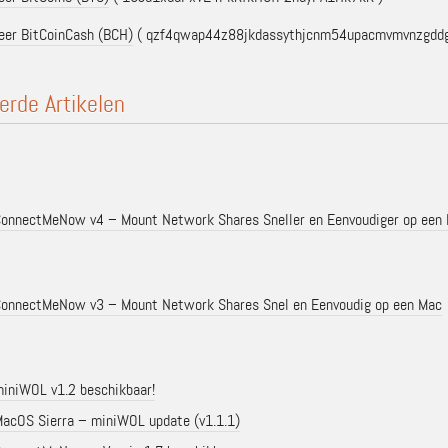
eer BitCoinCash (BCH)
( qzf4qwap44z88jkdassythjcnm54upacmvmvnzgddg
erde Artikelen
onnectMeNow v4 – Mount Network Shares Sneller en Eenvoudiger op een
onnectMeNow v3 – Mount Network Shares Snel en Eenvoudig op een Mac
iniWOL v1.2 beschikbaar!
acOS Sierra – miniWOL update (v1.1.1)