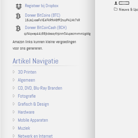
Registeer bij Dropbox
Nieuws & Up
Doneer BitCoins (BTC)
16Ja1xaaFxVE4FkRfkH9fP2nuyPA1Hk7kR
Doneer BitCoinCash (BCH)
qzf4qwap44z88jkdassythjcnm54upacmvmvnzgddg
Amazon links kunnen kleine vergoedingen
voor ons genereren.
Artikel Navigatie
3D Printen
Algemeen
CD, DVD, Blu-Ray Branden
Fotografie
Grafisch & Design
Hardware
Mobile Apparaten
Muziek
Netwerk en Internet