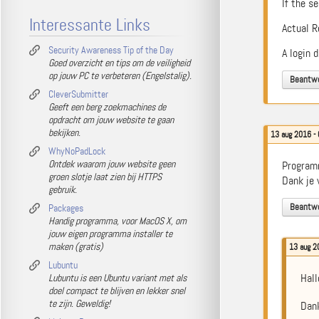
If the s
Interessante Links
Actual R
Security Awareness Tip of the Day
A login 
Goed overzicht en tips om de veiligheid
op jouw PC te verbeteren (Engelstalig).
Beantw
CleverSubmitter
Geeft een berg zoekmachines de
opdracht om jouw website te gaan
bekijken.
13 aug 2016 - 
WhyNoPadLock
Ontdek waarom jouw website geen
Programm
groen slotje laat zien bij HTTPS
Dank je 
gebruik.
Beantw
Packages
Handig programma, voor MacOS X, om
jouw eigen programma installer te
maken (gratis)
13 aug 2
Lubuntu
Hall
Lubuntu is een Ubuntu variant met als
doel compact te blijven en lekker snel
te zijn. Geweldig!
Dank