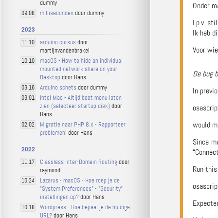
dummy
Onder ma
milliseconden
door dummy
09.08
I.p.v. st
2023
Ik heb d
arduino cursus
door
11.10
Voor wie
martijnvandenbrakel
macOS - How to hide an individual
10.10
mounted network share on your
De bug b
Desktop
door Hans
Arduino schets
door dummy
03.16
In previ
Intel Mac - Altijd boot menu laten
03.01
zien (selecteer startup disk)
door
osascrip
Hans
would mo
Migratie naar PHP 8.x - Rapporteer
02.02
problemen!
door Hans
Since ma
2022
“Connect
Classless Inter-Domain Routing
door
11.17
Run this
raymond
Lazarus - macOS - Hoe roep je de
10.24
osascrip
"System Preferences" - "Security"
instellingen op?
door Hans
Expected
Wordpress - Hoe bepaal je de huidige
10.18
URL?
door Hans