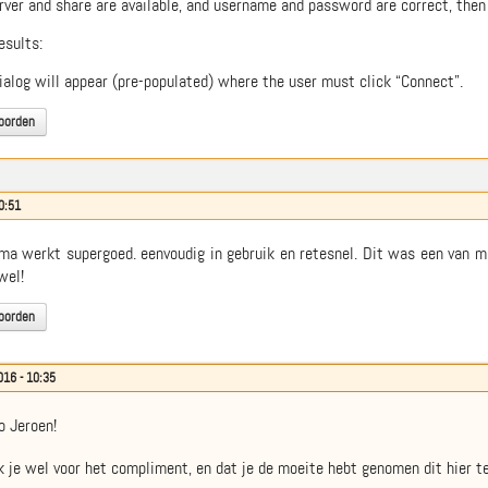
erver and share are available, and username and password are correct, then
esults:
dialog will appear (pre-populated) where the user must click “Connect”.
oorden
0:51
a werkt supergoed. eenvoudig in gebruik en retesnel. Dit was een van mij
wel!
oorden
016 - 10:35
o Jeroen!
 je wel voor het compliment, en dat je de moeite hebt genomen dit hier 