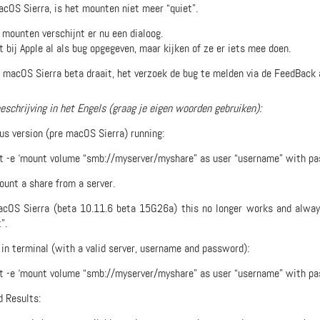
cOS Sierra, is het mounten niet meer “quiet”.
il mounten verschijnt er nu een dialoog.
it bij Apple al als bug opgegeven, maar kijken of ze er iets mee doen.
 macOS Sierra beta draait, het verzoek de bug te melden via de FeedBack 
eschrijving in het Engels (graag je eigen woorden gebruiken):
ous version (pre macOS Sierra) running:
t -e ‘mount volume “smb://myserver/myshare” as user “username” with 
unt a share from a server.
cOS Sierra (beta 10.11.6 beta 15G26a) this no longer works and always
”.
 in terminal (with a valid server, username and password):
t -e ‘mount volume “smb://myserver/myshare” as user “username” with 
 Results: