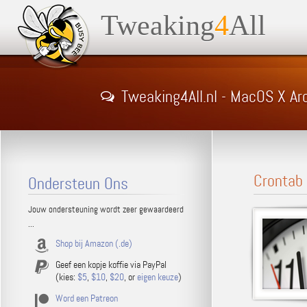
Tweaking
4
All
Tweaking4All.nl - MacOS X Ar
Crontab 
Ondersteun Ons
Jouw ondersteuning wordt zeer gewaardeerd
...
Shop bij Amazon (.de)
Geef een kopje koffie via PayPal
(kies:
$5
,
$10
,
$20
, or
eigen keuze
)
Word een Patreon