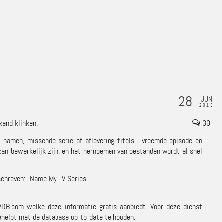
28
JUN
2013
kend klinken:
30
 namen, missende serie of aflevering titels, vreemde episode en
an bewerkelijk zijn, en het hernoemen van bestanden wordt al snel
schreven: “Name My TV Series”.
VDB.com
welke deze informatie gratis aanbiedt. Voor deze dienst
eehelpt met de database up-to-date te houden.