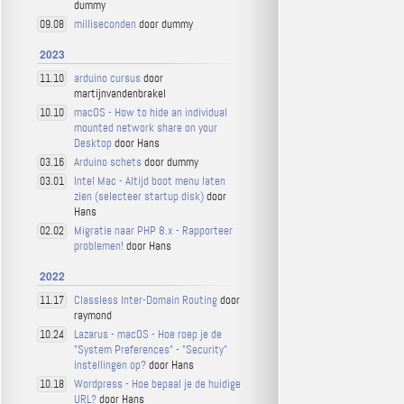
dummy
milliseconden
door dummy
09.08
2023
arduino cursus
door
11.10
martijnvandenbrakel
macOS - How to hide an individual
10.10
mounted network share on your
Desktop
door Hans
Arduino schets
door dummy
03.16
Intel Mac - Altijd boot menu laten
03.01
zien (selecteer startup disk)
door
Hans
Migratie naar PHP 8.x - Rapporteer
02.02
problemen!
door Hans
2022
Classless Inter-Domain Routing
door
11.17
raymond
Lazarus - macOS - Hoe roep je de
10.24
"System Preferences" - "Security"
instellingen op?
door Hans
Wordpress - Hoe bepaal je de huidige
10.18
URL?
door Hans