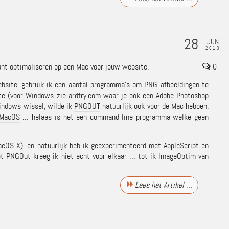
28
JUN
2013
 kunt optimaliseren op een Mac voor jouw website.
0
bsite, gebruik ik een aantal programma’s om PNG afbeeldingen te
te (voor Windows zie
ardfry.com
waar je ook een
Adobe Photoshop
indows wissel, wilde ik
PNGOUT
natuurlijk ook voor de Mac hebben.
 MacOS
… helaas is het een command-line programma welke geen
cOS X), en natuurlijk heb ik geëxperimenteerd met AppleScript en
et PNGOut kreeg ik niet echt voor elkaar … tot ik
ImageOptim
van
Lees het Artikel …