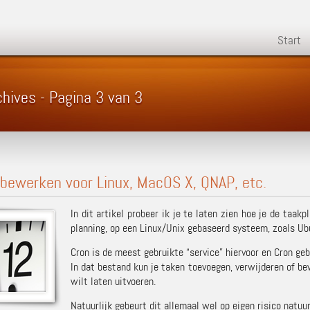
Start
chives - Pagina 3 van 3
bewerken voor Linux, MacOS X, QNAP, etc.
In dit artikel probeer ik je te laten zien hoe je de taa
planning, op een Linux/Unix gebaseerd systeem, zoals Ub
Cron is de meest gebruikte “service” hiervoor en Cron geb
In dat bestand kun je taken toevoegen, verwijderen of be
wilt laten uitvoeren.
Natuurlijk gebeurt dit allemaal wel op eigen risico natuur