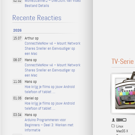
MovieScanner2 – Overzicht van Video
02.02
Bestand Details
Recente Reacties
2026
Arthur op
15.07
ConnectMeNow v4 – Mount Network
Shares Sneller en Eenvoudiger op
een Mac
TV-Seri
Hans op
08.07
ConnectMeNow v4 – Mount Network
Shares Sneller en Eenvoudiger op
een Mac
Hans op
11.06
Hoe krijg je films op jouw Android
telefoon of tablet …
daniel op
01.06
Hoe krijg je films op jouw Android
telefoon of tablet …
Hans op
03.04
Arduino Programmeren voor
Beginners – Deel 3: Werken met
Linux
Informatie
MacOS X