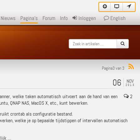
Nieuws
Pagina's
Forum
Info
Inloggen
English
Pagina3 van 3
06
NOV
2013
kplanner, welke taken automatisch uitvoert aan de hand van een
2
untu, QNAP NAS, MacOS X, etc., kunt bewerken.
ruikt crontab als configuratie bestand.
werken, welke je op bepaalde tijdstippen of intervallen automatisch
lijk …