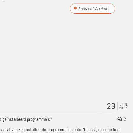
Lees het Artikel …
29
JUN
2013
d geïnstalleerd programma’s?
2
ntal voor-geïnstalleerde programma’s zoals “Chess”, maar je kunt