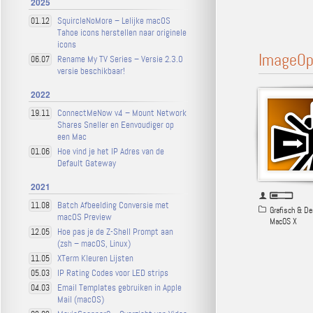
2025
SquircleNoMore – Lelijke macOS
01.12
Tahoe icons herstellen naar originele
icons
ImageOp
Rename My TV Series – Versie 2.3.0
06.07
versie beschikbaar!
2022
ConnectMeNow v4 – Mount Network
19.11
Shares Sneller en Eenvoudiger op
een Mac
Hoe vind je het IP Adres van de
01.06
Default Gateway
2021
Batch Afbeelding Conversie met
11.08
Grafisch & De
macOS Preview
MacOS X
Hoe pas je de Z-Shell Prompt aan
12.05
(zsh – macOS, Linux)
XTerm Kleuren Lijsten
11.05
IP Rating Codes voor LED strips
05.03
Email Templates gebruiken in Apple
04.03
Mail (macOS)