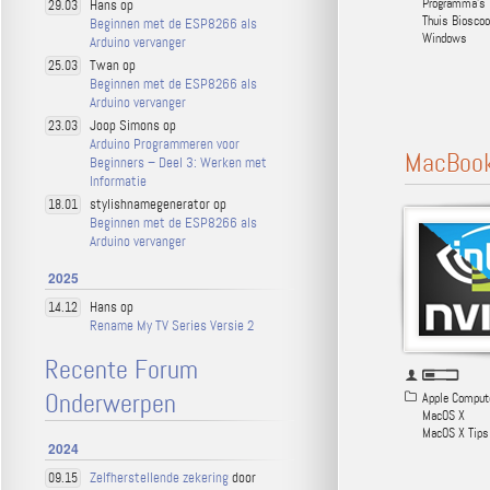
Programma's
Hans op
29.03
Thuis Bioscoo
Beginnen met de ESP8266 als
Windows
Arduino vervanger
Twan op
25.03
Beginnen met de ESP8266 als
Arduino vervanger
Joop Simons op
23.03
Arduino Programmeren voor
MacBook 
Beginners – Deel 3: Werken met
Informatie
stylishnamegenerator op
18.01
Beginnen met de ESP8266 als
Arduino vervanger
2025
Hans op
14.12
Rename My TV Series Versie 2
Recente Forum
Onderwerpen
Apple Comput
MacOS X
MacOS X Tips
2024
Zelfherstellende zekering
door
09.15