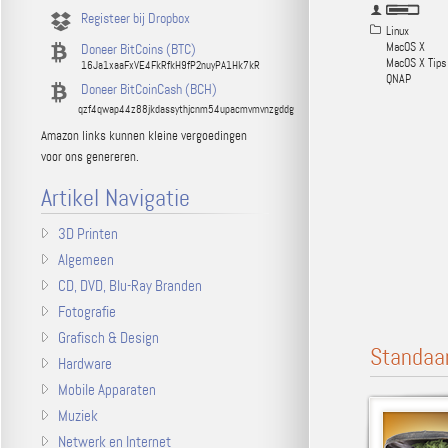
Registeer bij Dropbox
Linux
MacOS X
Doneer BitCoins (BTC)
MacOS X Tips
16Ja1xaaFxVE4FkRfkH9fP2nuyPA1Hk7kR
QNAP
Doneer BitCoinCash (BCH)
qzf4qwap44z88jkdassythjcnm54upacmvmvnzgddg
Amazon links kunnen kleine vergoedingen
voor ons genereren.
Artikel Navigatie
3D Printen
Algemeen
CD, DVD, Blu-Ray Branden
Fotografie
Grafisch & Design
Standaa
Hardware
Mobile Apparaten
Muziek
Netwerk en Internet