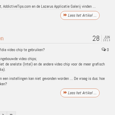
t
,
AddictiveTips.com
en de
Lazarus Applicatie Galerij
vinden …
Lees het Artikel …
28
en
JUN
2013
idia video chip te gebruiken?
0
ingebouwde video chips;
iet de snelste (
Intel
) en de andere video chip voor de meer grafisch
dia
).
 een instellingen kan niet gevonden worden … De vraag is dus: hoe
iken?
Lees het Artikel …