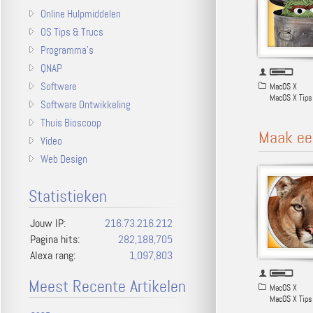
Online Hulpmiddelen
OS Tips & Trucs
Programma's
QNAP
Software
MacOS X
MacOS X Tips
Software Ontwikkeling
Thuis Bioscoop
Maak een
Video
Web Design
Statistieken
Jouw IP:
216.73.216.212
Pagina hits:
282,188,705
Alexa rang:
1,097,803
Meest Recente Artikelen
MacOS X
MacOS X Tips