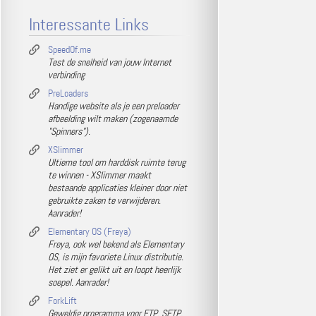
Interessante Links
SpeedOf.me
Test de snelheid van jouw Internet
verbinding
PreLoaders
Handige website als je een preloader
afbeelding wilt maken (zogenaamde
"Spinners").
XSlimmer
Ultieme tool om harddisk ruimte terug
te winnen - XSlimmer maakt
bestaande applicaties kleiner door niet
gebruikte zaken te verwijderen.
Aanrader!
Elementary OS (Freya)
Freya, ook wel bekend als Elementary
OS, is mijn favoriete Linux distributie.
Het ziet er gelikt uit en loopt heerlijk
soepel. Aanrader!
ForkLift
Geweldig programma voor FTP, SFTP,