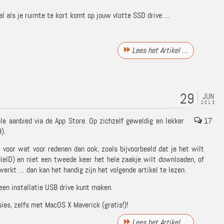
ral als je ruimte te kort komt op jouw vlotte SSD drive …
Lees het Artikel …
29
JUN
2013
le aanbied via de
App Store
. Op zichzelf geweldig en lekker
17
).
 voor wat voor redenen dan ook, zoals bijvoorbeeld dat je het wilt
leID) en niet een tweede keer het hele zaakje wilt downloaden, of
 werkt … dan kan het handig zijn het volgende artikel te lezen.
f een installatie USB drive kunt maken.
es, zelfs met MacOS X Maverick (gratis!)!
Lees het Artikel …