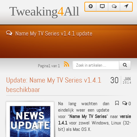
Tweaking
4
All
Name My TV Series v1.4.1 update
Pagina1 van 1
30
Update: Name My TV Series v1.4.1
JAN
2014
beschikbaar
Na lang wachten dan
0
eindelijk weer een update
voor “
Name My TV Series
” naar
versie
1.4.1
voor zowel Windows, Linux (32-
bit) als Mac OS X.