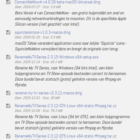
ConnectMeNow4-v4.0.26-beta-macOS-Universal.dmg
Date: 2026-07-27 - Size: 5.8 MB
Beta Versie 4 van ConnectMeNow - een gratis hulpmiddel om snel en
eenvoudig netwerkverbindingen te mounten. Dit is de specifieke Apple
Silicon version (niet geschikt voor Intel).
squirclenomore-v1.0.3-macos.dmg
Date: 2026-01-20 - Size: 5.5 MB
macOS Tahoe veranderd application icons naar lelijke "Squircle" icons -
SquircleNoMore verwijderd deze en brengt de originele icon terug.
RenameMyTVSeries-2.3.15-Windows-x64-setup.exe
Date: 2025-12-14 - Size: 49.1 MB
Rename My TV Series, voor Windows (64 bits Intel), een klein
hulpprogramma om TV Show episode bestanden correct te hernoemen.
Deze bundel bevat statisch (grote) gelinkte versies van ffmpeg en
ffprobe.
rename-my-tv-series-v2.3.11-macos.dmg
Date: 2025-12-01 - Size: 36 MB
RenameMyTVSeries-2.3.12-GTK-Linux-x64-static-ffmpeg.tar.xz
Date: 2025-10-06 - Size: 78.3 MB
Rename My TV Series, voor Linux (64 bit GTK), een klein hulpprogramma
om TV Show episode bestanden correct te hernoemen. Deze bundel
bevat statisch (grote) gelinkte versies van ffmpeg en ffprobe.
RenameMyTVSeries-2.3.12-QT5-Linux-x64-static-ffmpeg.tar.xz