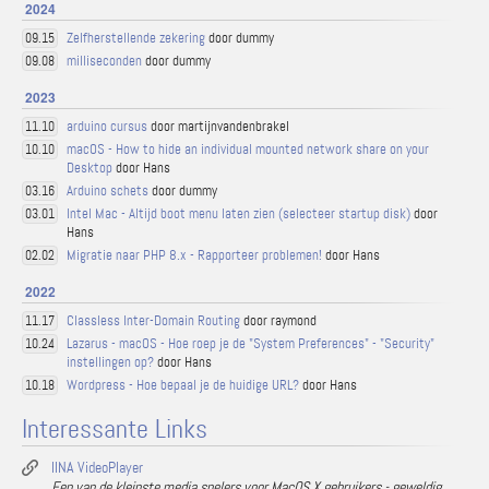
2024
Zelfherstellende zekering
door dummy
09.15
milliseconden
door dummy
09.08
2023
arduino cursus
door martijnvandenbrakel
11.10
macOS - How to hide an individual mounted network share on your
10.10
Desktop
door Hans
Arduino schets
door dummy
03.16
Intel Mac - Altijd boot menu laten zien (selecteer startup disk)
door
03.01
Hans
Migratie naar PHP 8.x - Rapporteer problemen!
door Hans
02.02
2022
Classless Inter-Domain Routing
door raymond
11.17
Lazarus - macOS - Hoe roep je de "System Preferences" - "Security"
10.24
instellingen op?
door Hans
Wordpress - Hoe bepaal je de huidige URL?
door Hans
10.18
Interessante Links
IINA VideoPlayer
Een van de kleinste media spelers voor MacOS X gebruikers - geweldig