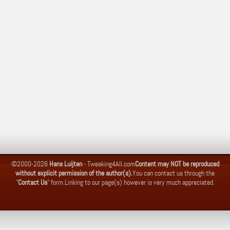
©2000-2026
Hans Luijten
-
Tweaking4All.com
Content may NOT be reproduced
without explicit permission of the author(s).
You can contact us through the
"
Contact Us
" form.
Linking to our page(s) however is very much appreciated.