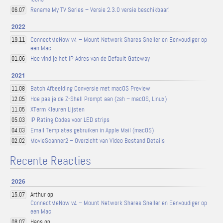
Rename My TV Series – Versie 2.3.0 versie beschikbaar!
06.07
2022
ConnectMeNow v4 – Mount Network Shares Sneller en Eenvoudiger op
19.11
een Mac
Hoe vind je het IP Adres van de Default Gateway
01.06
2021
Batch Afbeelding Conversie met macOS Preview
11.08
Hoe pas je de Z-Shell Prompt aan (zsh – macOS, Linux)
12.05
XTerm Kleuren Lijsten
11.05
IP Rating Codes voor LED strips
05.03
Email Templates gebruiken in Apple Mail (macOS)
04.03
MovieScanner2 – Overzicht van Video Bestand Details
02.02
Recente Reacties
2026
Arthur op
15.07
ConnectMeNow v4 – Mount Network Shares Sneller en Eenvoudiger op
een Mac
Hans op
08.07