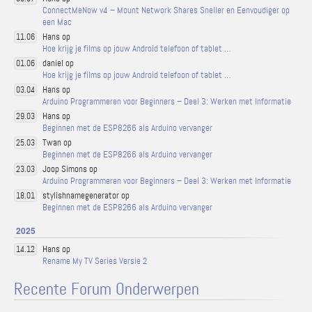
ConnectMeNow v4 – Mount Network Shares Sneller en Eenvoudiger op
een Mac
Hans op
11.06
Hoe krijg je films op jouw Android telefoon of tablet …
daniel op
01.06
Hoe krijg je films op jouw Android telefoon of tablet …
Hans op
03.04
Arduino Programmeren voor Beginners – Deel 3: Werken met Informatie
Hans op
29.03
Beginnen met de ESP8266 als Arduino vervanger
Twan op
25.03
Beginnen met de ESP8266 als Arduino vervanger
Joop Simons op
23.03
Arduino Programmeren voor Beginners – Deel 3: Werken met Informatie
stylishnamegenerator op
18.01
Beginnen met de ESP8266 als Arduino vervanger
2025
Hans op
14.12
Rename My TV Series Versie 2
Recente Forum Onderwerpen