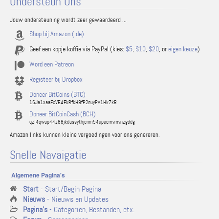
Ondersteun Ons
Jouw ondersteuning wordt zeer gewaardeerd ...
Shop bij Amazon (.de)
Geef een kopje koffie via PayPal (kies:
$5
,
$10
,
$20
, or
eigen keuze
)
Word een Patreon
Registeer bij Dropbox
Doneer BitCoins (BTC)
16Ja1xaaFxVE4FkRfkH9fP2nuyPA1Hk7kR
Doneer BitCoinCash (BCH)
qzf4qwap44z88jkdassythjcnm54upacmvmvnzgddg
Amazon links kunnen kleine vergoedingen voor ons genereren.
Snelle Navaigatie
Algemene Pagina's
Start
- Start/Begin Pagina
Nieuws
- Nieuws en Updates
Pagina's
- Categoriën, Bestanden, etx.