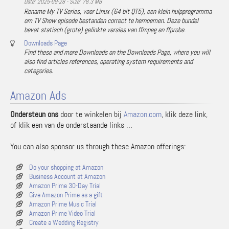
Date: 2025-09-28 - Size: 78.3 MB
Rename My TV Series, voor Linux (64 bit QT5), een klein hulpprogramma
om TV Show episode bestanden correct te hernoemen. Deze bundel
bevat statisch (grote) gelinkte versies van ffmpeg en ffprobe.
Downloads Page
Find these and more Downloads on the Downloads Page, where you will
also find articles references, operating system requirements and
categories.
Amazon Ads
Ondersteun ons
door te winkelen bij
Amazon.com
, klik deze link,
of klik een van de onderstaande links …
You can also sponsor us through these Amazon offerings:
Do your shopping at Amazon
Business Account at Amazon
Amazon Prime 30-Day Trial
Give Amazon Prime as a gift
Amazon Prime Music Trial
Amazon Prime Video Trial
Create a Wedding Registry