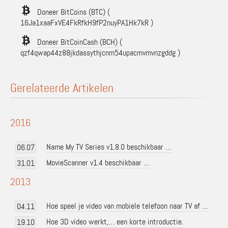
Doneer BitCoins (BTC)
(
16Ja1xaaFxVE4FkRfkH9fP2nuyPA1Hk7kR )
Doneer BitCoinCash (BCH)
(
qzf4qwap44z88jkdassythjcnm54upacmvmvnzgddg )
Gerelateerde Artikelen
2016
Name My TV Series v1.8.0 beschikbaar …
06.07
MovieScanner v1.4 beschikbaar …
31.01
2013
Hoe speel je video van mobiele telefoon naar TV af …
04.11
Hoe 3D video werkt,… een korte introductie.
19.10