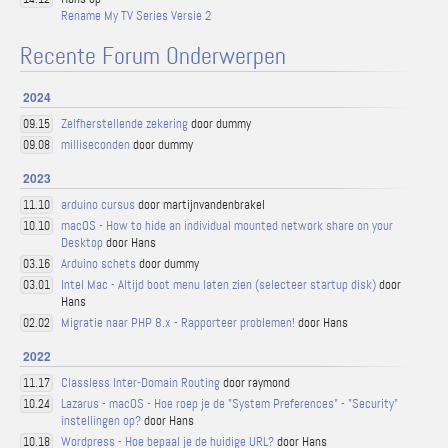
Rename My TV Series Versie 2
Recente Forum Onderwerpen
2024
Zelfherstellende zekering
door dummy
09.15
milliseconden
door dummy
09.08
2023
arduino cursus
door martijnvandenbrakel
11.10
macOS - How to hide an individual mounted network share on your
10.10
Desktop
door Hans
Arduino schets
door dummy
03.16
Intel Mac - Altijd boot menu laten zien (selecteer startup disk)
door
03.01
Hans
Migratie naar PHP 8.x - Rapporteer problemen!
door Hans
02.02
2022
Classless Inter-Domain Routing
door raymond
11.17
Lazarus - macOS - Hoe roep je de "System Preferences" - "Security"
10.24
instellingen op?
door Hans
Wordpress - Hoe bepaal je de huidige URL?
door Hans
10.18