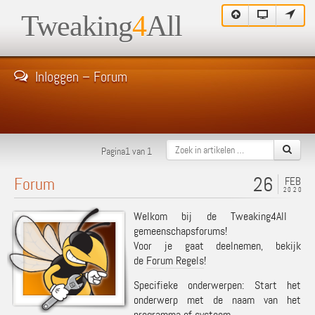
Tweaking
4
All
Inloggen – Forum
Pagina1 van 1
26
Forum
FEB
2020
Welkom bij de Tweaking4All
gemeenschapsforums!
Voor je gaat deelnemen, bekijk
de
Forum Regels
!
Specifieke onderwerpen: Start het
onderwerp met de naam van het
programma of systeem.