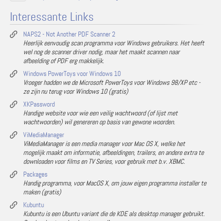
Interessante Links
NAPS2 - Not Another PDF Scanner 2
Heerlijk eenvoudig scan programma voor Windows gebruikers. Het heeft
wel nog de scanner driver nodig, maar het maakt scannen naar
afbeelding of PDF erg makkelijk.
Windows PowerToys voor Windows 10
Vroeger hadden we de Microsoft PowerToys voor Windows 98/XP etc -
ze zijn nu terug voor Windows 10 (gratis)
XKPassword
Handige website voor wie een veilig wachtwoord (of lijst met
wachtwoorden) wil genereren op basis van gewone woorden.
ViMediaManager
ViMediaManager is een media manager voor Mac OS X, welke het
mogelijk maakt om informatie, afbeeldingen, trailers, en andere extra te
downloaden voor films en TV Series, voor gebruik met b.v. XBMC.
Packages
Handig programma, voor MacOS X, om jouw eigen programma installer te
maken (gratis)
Kubuntu
Kubuntu is een Ubuntu variant die de KDE als desktop manager gebruikt.