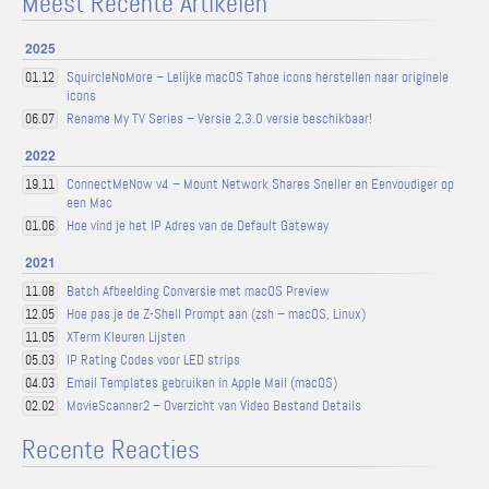
Meest Recente Artikelen
2025
SquircleNoMore – Lelijke macOS Tahoe icons herstellen naar originele
01.12
icons
Rename My TV Series – Versie 2.3.0 versie beschikbaar!
06.07
2022
ConnectMeNow v4 – Mount Network Shares Sneller en Eenvoudiger op
19.11
een Mac
Hoe vind je het IP Adres van de Default Gateway
01.06
2021
Batch Afbeelding Conversie met macOS Preview
11.08
Hoe pas je de Z-Shell Prompt aan (zsh – macOS, Linux)
12.05
XTerm Kleuren Lijsten
11.05
IP Rating Codes voor LED strips
05.03
Email Templates gebruiken in Apple Mail (macOS)
04.03
MovieScanner2 – Overzicht van Video Bestand Details
02.02
Recente Reacties