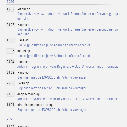
2026
Arthur op
15.07
ConnectMeNow v4 – Mount Network Shares Sneller en Eenvoudiger op
een Mac
Hans op
08.07
ConnectMeNow v4 – Mount Network Shares Sneller en Eenvoudiger op
een Mac
Hans op
11.06
Hoe krijg je films op jouw Android telefoon of tablet …
daniel op
01.06
Hoe krijg je films op jouw Android telefoon of tablet …
Hans op
03.04
Arduino Programmeren voor Beginners – Deel 3: Werken met Informatie
Hans op
29.03
Beginnen met de ESP8266 als Arduino vervanger
Twan op
25.03
Beginnen met de ESP8266 als Arduino vervanger
Joop Simons op
23.03
Arduino Programmeren voor Beginners – Deel 3: Werken met Informatie
stylishnamegenerator op
18.01
Beginnen met de ESP8266 als Arduino vervanger
2025
Hans op
14.12