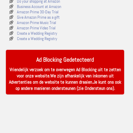
Do your shopping at Amazon
Business Account at Amazon
Amazon Prime 30-Day Trial
Give Amazon Prime as a gift
Amazon Prime Music Trial
Amazon Prime Video Trial
Create a Wedding Registry
Create a Wedding Registry
Ad Blocking Gedetecteerd
Vriendelijk verzoek om te overwegen Ad Blocking uit te zetten
voor onze website.We zijn afhankelijk van inkomen uit
Advertenties om de website te kunnen draaien.Je kunt ons ook
op andere manieren ondersteunen (zie
Ondersteun ons
).