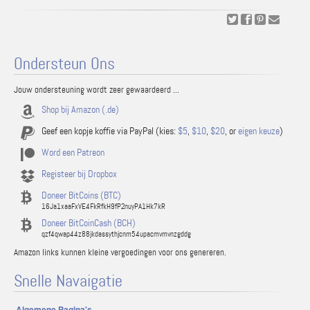
Ondersteun Ons
Jouw ondersteuning wordt zeer gewaardeerd ...
Shop bij Amazon (.de)
Geef een kopje koffie via PayPal (kies:
$5
,
$10
,
$20
, or
eigen keuze
)
Word een Patreon
Registeer bij Dropbox
Doneer BitCoins (BTC)
16Ja1xaaFxVE4FkRfkH9fP2nuyPA1Hk7kR
Doneer BitCoinCash (BCH)
qzf4qwap44z88jkdassythjcnm54upacmvmvnzgddg
Amazon links kunnen kleine vergoedingen voor ons genereren.
Snelle Navaigatie
Algemene Pagina's