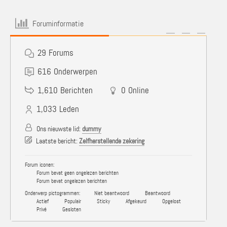
Foruminformatie
29
Forums
616
Onderwerpen
1,610
Berichten
0
Online
1,033
Leden
Ons nieuwste lid:
dummy
Laatste bericht:
Zelfherstellende zekering
Forum iconen:
Forum bevat geen ongelezen berichten
Forum bevat ongelezen berichten
Onderwerp pictogrammen:
Niet beantwoord
Beantwoord
Actief
Populair
Sticky
Afgekeurd
Opgelost
Privé
Gesloten