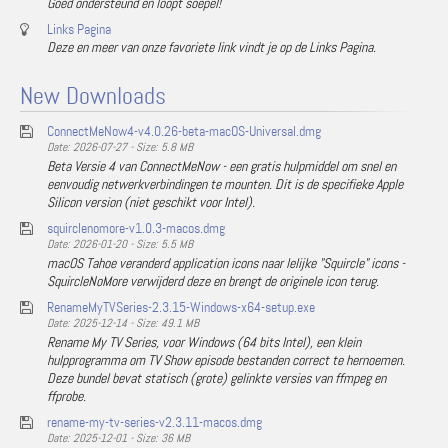
Goed ondersteund en loopt soepel!
Links Pagina
Deze en meer van onze favoriete link vindt je op de Links Pagina.
New Downloads
ConnectMeNow4-v4.0.26-beta-macOS-Universal.dmg
Date: 2026-07-27 - Size: 5.8 MB
Beta Versie 4 van ConnectMeNow - een gratis hulpmiddel om snel en
eenvoudig netwerkverbindingen te mounten. Dit is de specifieke Apple
Silicon version (niet geschikt voor Intel).
squirclenomore-v1.0.3-macos.dmg
Date: 2026-01-20 - Size: 5.5 MB
macOS Tahoe veranderd application icons naar lelijke "Squircle" icons -
SquircleNoMore verwijderd deze en brengt de originele icon terug.
RenameMyTVSeries-2.3.15-Windows-x64-setup.exe
Date: 2025-12-14 - Size: 49.1 MB
Rename My TV Series, voor Windows (64 bits Intel), een klein
hulpprogramma om TV Show episode bestanden correct te hernoemen.
Deze bundel bevat statisch (grote) gelinkte versies van ffmpeg en
ffprobe.
rename-my-tv-series-v2.3.11-macos.dmg
Date: 2025-12-01 - Size: 36 MB