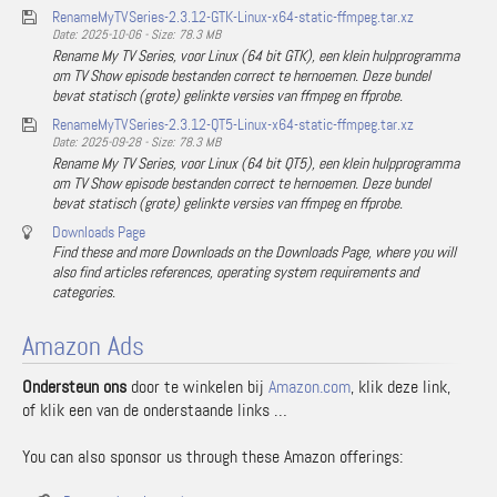
RenameMyTVSeries-2.3.12-GTK-Linux-x64-static-ffmpeg.tar.xz
Date: 2025-10-06 - Size: 78.3 MB
Rename My TV Series, voor Linux (64 bit GTK), een klein hulpprogramma
om TV Show episode bestanden correct te hernoemen. Deze bundel
bevat statisch (grote) gelinkte versies van ffmpeg en ffprobe.
RenameMyTVSeries-2.3.12-QT5-Linux-x64-static-ffmpeg.tar.xz
Date: 2025-09-28 - Size: 78.3 MB
Rename My TV Series, voor Linux (64 bit QT5), een klein hulpprogramma
om TV Show episode bestanden correct te hernoemen. Deze bundel
bevat statisch (grote) gelinkte versies van ffmpeg en ffprobe.
Downloads Page
Find these and more Downloads on the Downloads Page, where you will
also find articles references, operating system requirements and
categories.
Amazon Ads
Ondersteun ons
door te winkelen bij
Amazon.com
, klik deze link,
of klik een van de onderstaande links …
You can also sponsor us through these Amazon offerings: