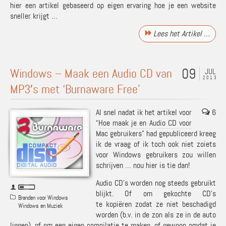
hier een artikel gebaseerd op eigen ervaring hoe je een website
sneller krijgt …
Lees het Artikel …
09
Windows – Maak een Audio CD van
JUL
2013
MP3′s met ‘Burnaware Free’
Al snel nadat ik het artikel voor
6
“
Hoe maak je en Audio CD voor
Mac gebruikers
” had gepubliceerd kreeg
ik de vraag of ik toch ook niet zoiets
voor Windows gebruikers zou willen
schrijven … nou hier is tie dan!
Audio CD’s worden nog steeds gebruikt
blijkt. Of om gekochte CD’s
Branden voor Windows
te kopiëren zodat ze niet beschadigd
Windows en Muziek
worden (b.v. in de zon als ze in de auto
liggen), of om een eigen compilatie te maken, of gewoon omdat je