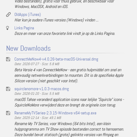
Video bestanden), gratis voor thuis gebruik, en beschikbaar voor
Windows, MacOSX, Android en iOS.
OldApps (iTunes)
Hier kun je oudere iTunes versies (Windows) vinden ...
Links Pagina
Deze en meer van onze favoriete link vindt je op de Links Pagina.
New Downloads
ConnectMeNow4-v4.0.26-beta-macOS-Universal.dmg
Date: 2026-07-27 - Size: 5.8 MB
Beta Versie 4 van ConnectMeNow - een gratis hulpmiddel om snel en
eenvoudig netwerkverbindingen te mounten. Dit is de specifieke Apple
Silicon version (niet geschikt voor Intel).
squirclenomore-v1.0.3-macos.dmg
Date: 2026-01-20 - Size: 5.5 MB
macOS Tahoe veranderd application icons naar lelijke "Squircle" icons -
SquircleNoMore verwijderd deze en brengt de originele icon terug.
RenameMyTVSeries-2.3.15-Windows-x64-setup.exe
Date: 2025-12-14 - Size: 49.1 MB
Rename My TV Series, voor Windows (64 bits Intel), een klein
hulpprogramma om TV Show episode bestanden correct te hernoemen.
Deze bundel bevat statisch (grote) gelinkte versies van ffmpeg en