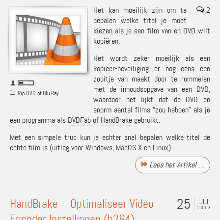
Het kan moeilijk zijn om te
2
bepalen welke titel je moet
kiezen als je een film van en DVD wilt
kopiëren.
Het wordt zeker moeilijk als een
kopieer-beveiliging er nog eens een
zooitje van maakt door te rommelen
met de inhoudsopgave van een DVD,
Rip DVD of Blu-Ray
waardoor het lijkt dat de DVD en
enorm aantal films “zou hebben” als je
een programma als
DVDFab
of
HandBrake
gebruikt.
Met een simpele truc kun je echter snel bepalen welke titel de
echte film is (uitleg voor Windows, MacOS X en Linux).
Lees het Artikel …
25
HandBrake – Optimaliseer Video
JUL
2013
Encoder Instellingen (h264)