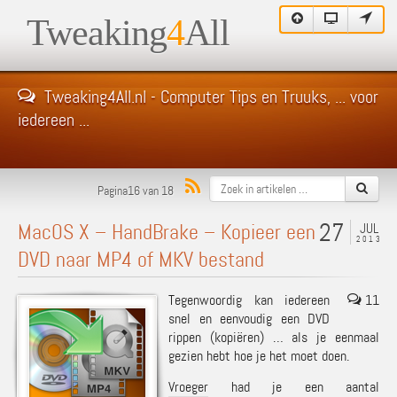
Tweaking
4
All
Tweaking4All.nl - Computer Tips en Truuks, ... voor
iedereen ...
Pagina16 van 18
27
MacOS X – HandBrake – Kopieer een
JUL
2013
DVD naar MP4 of MKV bestand
Tegenwoordig kan iedereen
11
snel en eenvoudig een DVD
rippen (kopiëren) … als je eenmaal
gezien hebt hoe je het moet doen.
Vroeger
had je een aantal