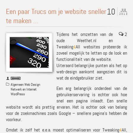
10
Een paar Trucs om je website sneller
JUL
2013
te maken …
Tijdens het omzetten van de
2
oude
Weethet.nl
en
Tweaking
4
All websites probeerde ik
zoveel mogelijk te letten op de look en
functionaliteit van de website.
Uiteraard belangrijke punten als het op
web-design aankomt aangezien dit is
wat de eindgebruiker ziet.
Algemeen Web Design
Een erg belangrijk onderdeel van de
Netwerk en Internet
gebruikerservaring is echter ook hoe
WordPress
snel een pagina inlaadt. Een snelle
website wordt als prettig ervaren. Het is echter ook van belang
voor de zoekmachines zoals Google – snellere pagina’s hebben de
voorkeur.
Omdat ik zelf het e.e.a. moest optimaliseren voor Tweaking
4
All,