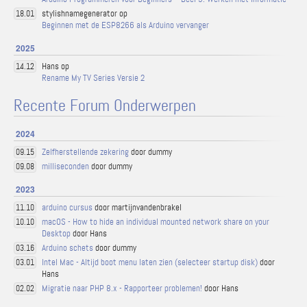
stylishnamegenerator op
18.01
Beginnen met de ESP8266 als Arduino vervanger
2025
Hans op
14.12
Rename My TV Series Versie 2
Recente Forum Onderwerpen
2024
Zelfherstellende zekering
door dummy
09.15
milliseconden
door dummy
09.08
2023
arduino cursus
door martijnvandenbrakel
11.10
macOS - How to hide an individual mounted network share on your
10.10
Desktop
door Hans
Arduino schets
door dummy
03.16
Intel Mac - Altijd boot menu laten zien (selecteer startup disk)
door
03.01
Hans
Migratie naar PHP 8.x - Rapporteer problemen!
door Hans
02.02