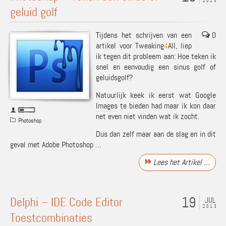
2013
geluid golf
Tijdens het schrijven van een
0
artikel voor Tweaking
4
All, liep
ik tegen dit probleem aan: Hoe teken ik
snel en eenvoudig een sinus golf of
geluidsgolf?
Natuurlijk keek ik eerst wat
Google
Images
te bieden had maar ik kon daar
net even niet vinden wat ik zocht.
Photoshop
Dus dan zelf maar aan de slag en in dit
geval met
Adobe Photoshop
…
Lees het Artikel …
19
Delphi – IDE Code Editor
JUL
2013
Toestcombinaties