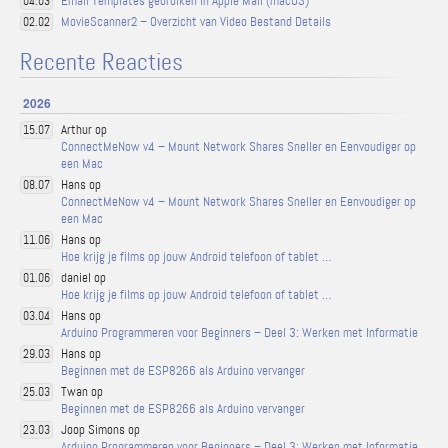
Email Templates gebruiken in Apple Mail (macOS)
04.03
MovieScanner2 – Overzicht van Video Bestand Details
02.02
Recente Reacties
2026
Arthur op
15.07
ConnectMeNow v4 – Mount Network Shares Sneller en Eenvoudiger op
een Mac
Hans op
08.07
ConnectMeNow v4 – Mount Network Shares Sneller en Eenvoudiger op
een Mac
Hans op
11.06
Hoe krijg je films op jouw Android telefoon of tablet …
daniel op
01.06
Hoe krijg je films op jouw Android telefoon of tablet …
Hans op
03.04
Arduino Programmeren voor Beginners – Deel 3: Werken met Informatie
Hans op
29.03
Beginnen met de ESP8266 als Arduino vervanger
Twan op
25.03
Beginnen met de ESP8266 als Arduino vervanger
Joop Simons op
23.03
Arduino Programmeren voor Beginners – Deel 3: Werken met Informatie