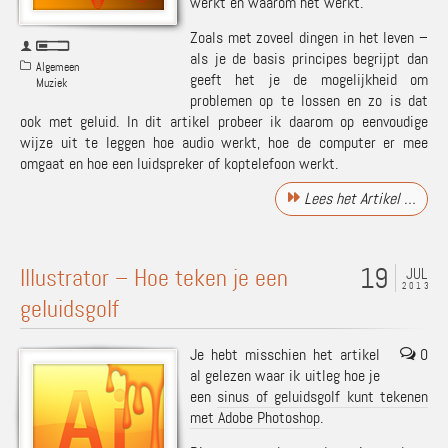
werkt en waarom het werkt.
Zoals met zoveel dingen in het leven –
als je de basis principes begrijpt dan
Algemeen
geeft het je de mogelijkheid om
Muziek
problemen op te lossen en zo is dat
ook met geluid. In dit artikel probeer ik daarom op eenvoudige
wijze uit te leggen hoe audio werkt, hoe de computer er mee
omgaat en hoe een luidspreker of koptelefoon werkt.
Lees het Artikel …
19
Illustrator – Hoe teken je een
JUL
2013
geluidsgolf
Je hebt misschien het artikel
0
al gelezen waar ik uitleg hoe je
een
sinus of geluidsgolf kunt tekenen
met Adobe Photoshop
.