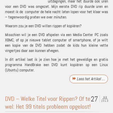
uitdagingen, maar het duurde ook uren
voor een DVD was omgezet. Mijn eerste DVD rip duurde uren en
moest ik de computer de hele nacht laten lopen voor het klaar was
– tegenwoordig praten we over minuten.
Waarom zou je een DVD willen rippen of kopiëren?
Misschien wil je een DVD afspelen via een Media Center PC zoals
XBMC
, of op je nieuwe tablet computer of smartphone, of je wilt
een kopie van de DVD hebben zodat de kids hun kleine vette
vingertjes daar aan kunnen afvegen.
In dit artikel laat ik je zien hoe je met het geweldige en gratis
programma
HandBrake
een DVD kunt kopiëren op een Linux
(
Ubuntu
) computer.
Lees het Artikel …
27
DVD – Welke Titel voor Rippen? Of te
JUL
2013
wel: Het 99 titels probleem opgelost!