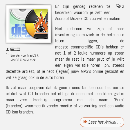
Er zijn genoeg redenen te
2
bedenken waarom je zelf een
Audio of Muziek CD zou willen maken.
Niet iedereen wil zijn of haar
investering in muziek in de hete auto
laten liggen, de
meeste commerciële CD’s hebben er
net 1 of 2 leuke nummers op staan
Branden voor MacOS X
maar de rest is maar prut of je wilt
MacOS X en Muziek
een eigen variatie horen i.p.v. steeds
dezelfde artiest, of je hebt (legaal) jouw MP3’s online gekocht en
wil ze graag ook in de auto horen.
Ik zal maar toegeven dat ik geen iTunes fan ben dus het eerste
artikel wat CD branden betreft ga ik doen met een klein gratis
maar zeer krachtig programma met de naam “
Burn
”
(branden), waarmee ik zonder moeite of verwarring snel een Audio
CD kan branden.
Lees het Artikel …