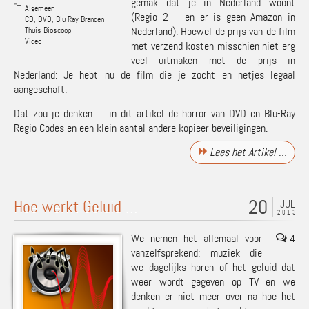
gemak dat je in Nederland woont
Algemeen
(Regio 2 – en er is geen Amazon in
CD, DVD, Blu-Ray Branden
Nederland). Hoewel de prijs van de film
Thuis Bioscoop
Video
met verzend kosten misschien niet erg
veel uitmaken met de prijs in
Nederland: Je hebt nu de film die je zocht en netjes legaal
aangeschaft.
Dat zou je denken … in dit artikel de horror van DVD en Blu-Ray
Regio Codes en een klein aantal andere kopieer beveiligingen.
Lees het Artikel …
20
Hoe werkt Geluid …
JUL
2013
We nemen het allemaal voor
4
vanzelfsprekend: muziek die
we dagelijks horen of het geluid dat
weer wordt gegeven op TV en we
denken er niet meer over na hoe het