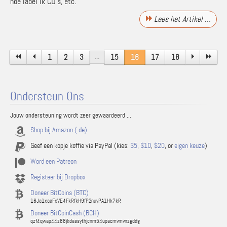
hoe label ik CD’s, etc.
Lees het Artikel …
1
2
3
15
16
17
18
...
Ondersteun Ons
Jouw ondersteuning wordt zeer gewaardeerd ...
Shop bij Amazon (.de)
Geef een kopje koffie via PayPal (kies:
$5
,
$10
,
$20
, or
eigen keuze
)
Word een Patreon
Registeer bij Dropbox
Doneer BitCoins (BTC)
16Ja1xaaFxVE4FkRfkH9fP2nuyPA1Hk7kR
Doneer BitCoinCash (BCH)
qzf4qwap44z88jkdassythjcnm54upacmvmvnzgddg