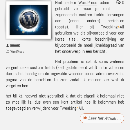
Niet iedere
WordPress
admin
0
gebruikt ze, maar je kunt
zogenaamde
custom fields
toevoegen
aan (onder andere) berichten
(posts). Hier bij Tweaking
4
All
gebruiken we dit bijvoorbeeld voor een
korte titel, korte beschrijving en
bijvoorbeeld de moeilijkheidsgraad van
het onderwerp in een bericht.
WordPress
Het probleem is dat ik soms weleens
vergeet deze custom fields (zelf gedefinieerd veld) in te vullen en
dan is het handig om de ingevulde waarden op de admin overzicht
pagina van de berichten te zien zodat ik meteen zie wat ik
vergeten ben.
het blijkt, hoewel niet gebruikelijk, dat dit eigenlijk helemaal niet
zo moeilijk is, dus even een kort artikel hoe ik kolommen heb
toegevoegd en verwijderd voor Tweaking
4
All.
Lees het Artikel …