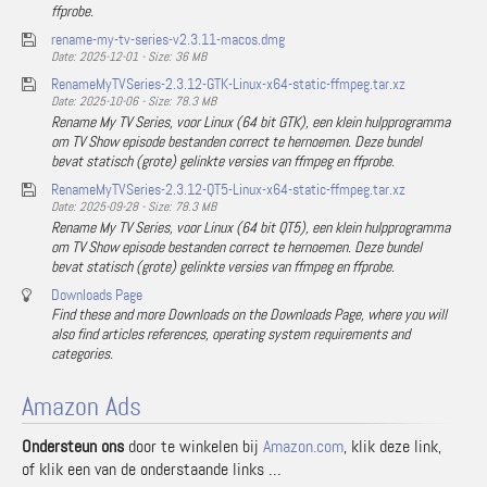
ffprobe.
rename-my-tv-series-v2.3.11-macos.dmg
Date: 2025-12-01 - Size: 36 MB
RenameMyTVSeries-2.3.12-GTK-Linux-x64-static-ffmpeg.tar.xz
Date: 2025-10-06 - Size: 78.3 MB
Rename My TV Series, voor Linux (64 bit GTK), een klein hulpprogramma
om TV Show episode bestanden correct te hernoemen. Deze bundel
bevat statisch (grote) gelinkte versies van ffmpeg en ffprobe.
RenameMyTVSeries-2.3.12-QT5-Linux-x64-static-ffmpeg.tar.xz
Date: 2025-09-28 - Size: 78.3 MB
Rename My TV Series, voor Linux (64 bit QT5), een klein hulpprogramma
om TV Show episode bestanden correct te hernoemen. Deze bundel
bevat statisch (grote) gelinkte versies van ffmpeg en ffprobe.
Downloads Page
Find these and more Downloads on the Downloads Page, where you will
also find articles references, operating system requirements and
categories.
Amazon Ads
Ondersteun ons
door te winkelen bij
Amazon.com
, klik deze link,
of klik een van de onderstaande links …