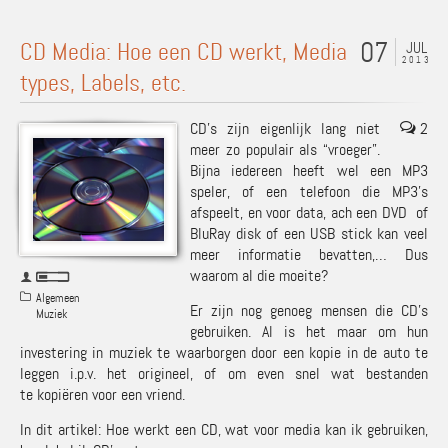
07
CD Media: Hoe een CD werkt, Media
JUL
2013
types, Labels, etc.
CD’s zijn eigenlijk lang niet
2
meer zo populair als “vroeger”.
Bijna iedereen heeft wel een MP3
speler, of een telefoon die MP3’s
afspeelt, en voor data, ach een DVD of
BluRay disk of een USB stick kan veel
meer informatie bevatten,… Dus
waarom al die moeite?
Algemeen
Er zijn nog genoeg mensen die CD’s
Muziek
gebruiken. Al is het maar om hun
investering in muziek te waarborgen door een kopie in de auto te
leggen i.p.v. het origineel, of om even snel wat bestanden
te kopiëren voor een vriend.
In dit artikel: Hoe werkt een CD, wat voor media kan ik gebruiken,