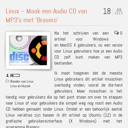
18
Linux – Maak een Audio CD van
JUL
2013
MP3′s met ‘Brasero’
Na het schrijven van een
0
artikel voor
Windows
en
MacOS X
gebruikers, nu een versie
voor Linux gebruikers hoe je een Audio
CD zelf kunt maken van MP3
bestanden.
Ik moet toegeven dat de meeste
Linux
gebruikers dit artikel misschien
Branden voor Linux
overbodig vinden, vooral de die-hard
Linux en Muziek
gebruikers. Maar misschien is het
handig voor gebruikers die op het punt staan om over te stappen
naar Linux of voor gebruikers die simpel weg nog nooit een Audio
CD hebben gemaakt onder Linux. Omdat er een behoorlijk aantal
Linux variaties zijn baseer ik dit artikel op
Ubuntu
(12) in de
grafische gebruikersinterface (
X Windows
) met het
programma
Brasero
.