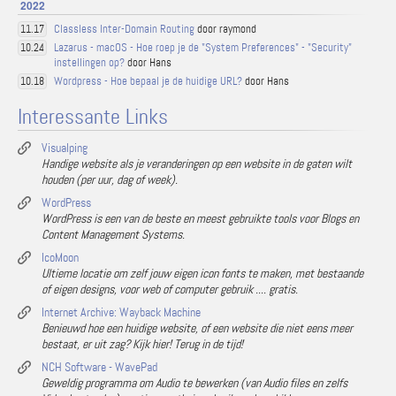
2022
Classless Inter-Domain Routing
door raymond
11.17
Lazarus - macOS - Hoe roep je de "System Preferences" - "Security"
10.24
instellingen op?
door Hans
Wordpress - Hoe bepaal je de huidige URL?
door Hans
10.18
Interessante Links
Visualping
Handige website als je veranderingen op een website in de gaten wilt
houden (per uur, dag of week).
WordPress
WordPress is een van de beste en meest gebruikte tools voor Blogs en
Content Management Systems.
IcoMoon
Ultieme locatie om zelf jouw eigen icon fonts te maken, met bestaande
of eigen designs, voor web of computer gebruik .... gratis.
Internet Archive: Wayback Machine
Benieuwd hoe een huidige website, of een website die niet eens meer
bestaat, er uit zag? Kijk hier! Terug in de tijd!
NCH Software - WavePad
Geweldig programma om Audio te bewerken (van Audio files en zelfs