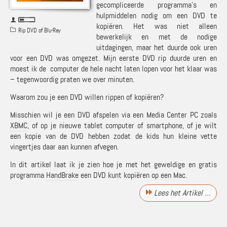
gecompliceerde programma’s en
hulpmiddelen nodig om een DVD te
kopiëren. Het was niet alleen
Rip DVD of Blu-Ray
bewerkelijk en met de nodige
uitdagingen, maar het duurde ook uren
voor een DVD was omgezet. Mijn eerste DVD rip duurde uren en
moest ik de computer de hele nacht laten lopen voor het klaar was
– tegenwoordig praten we over minuten.
Waarom zou je een DVD willen rippen of kopiëren?
Misschien wil je een DVD afspelen via een Media Center PC zoals
XBMC
, of op je nieuwe tablet computer of smartphone, of je wilt
een kopie van de DVD hebben zodat de kids hun kleine vette
vingertjes daar aan kunnen afvegen.
In dit artikel laat ik je zien hoe je met het geweldige en gratis
programma
HandBrake
een DVD kunt kopiëren op een Mac.
Lees het Artikel …