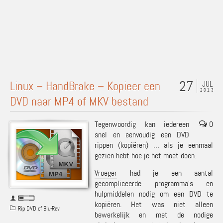
27
Linux – HandBrake – Kopieer een
JUL
2013
DVD naar MP4 of MKV bestand
Tegenwoordig kan iedereen
0
snel en eenvoudig een DVD
rippen (kopiëren) … als je eenmaal
gezien hebt hoe je het moet doen.
Vroeger
had je een aantal
gecompliceerde programma’s en
hulpmiddelen nodig om een DVD te
kopiëren. Het was niet alleen
Rip DVD of Blu-Ray
bewerkelijk en met de nodige